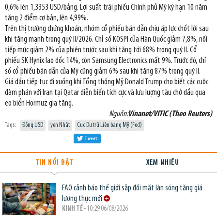
0,6% lên 1,3353 USD/bảng. Lợi suất trái phiếu Chính phủ Mỹ kỳ hạn 10 năm
tăng 2 điểm cơ bản, lên 4,99%.
Trên thị trường chứng khoán, nhóm cổ phiếu bán dẫn chịu áp lực chốt lời sau
khi tăng mạnh trong quý II/2026. Chỉ số KOSPI của Hàn Quốc giảm 7,8%, nối
tiếp mức giảm 2% của phiên trước sau khi tăng tới 68% trong quý II. Cổ
phiếu SK Hynix lao dốc 14%, còn Samsung Electronics mất 9%. Trước đó, chỉ
số cổ phiếu bán dẫn của Mỹ cũng giảm 6% sau khi tăng 87% trong quý II.
Giá dầu tiếp tục đi xuống khi Tổng thống Mỹ Donald Trump cho biết các cuộc
đàm phán với Iran tại Qatar diễn biến tích cực và lưu lượng tàu chở dầu qua
eo biển Hormuz gia tăng.
Nguồn:
Vinanet/VITIC (Theo Reuters)
Tags:
Đồng USD
yen Nhật
Cục Dự trữ Liên bang Mỹ (Fed)
Tweet
TIN NỔI BẬT
XEM NHIỀU
FAO cảnh báo thế giới sắp đối mặt làn sóng tăng giá
lương thực mới
KINH TẾ
- 10:29 06/08/2026