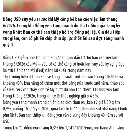
Đồng USD suy yếu trước khi Mỹ công bố báo cáo việc làm tháng
6/2026, trong khi đồng yen tăng mạnh do thị trường gia tăng kỳ
vọng Nhật Bản có thể can thiệp hỗ trợ đồng nội tệ. Giá dầu tiếp
tục giảm, còn cổ phiếu chip chịu áp lực chốt lời sau đợt tăng mạnh
quý II.
Đồng USD giảm nhẹ trong phiên 2/7 khi giới đầu tư chờ báo cáo việc làm
tháng 6/2026 của Mỹ – yếu tố có thể củng cố hoặc làm suy yếu kỳ vọng Cục
Dự trữ Liên bang Mỹ (Fed) nâng lãi suất trong năm nay.
Thị trường hiện dự báo Fed sẽ tăng lãi suất một lần vào tháng 10/2026 và
khoảng 40% khả năng có thêm một đợt tăng nữa trước cuối năm. Khảo sát
của Reuters cho thấy kinh tế Mỹ được dự báo tạo thêm 110.000 việc làm
trong tháng 6/2026, trong khi tỷ lệ thất nghiệp giữ ở 4,3%.
Đồng yen tăng mạnh trong phiên giao dịch châu Âu, kéo tỷ giá USD giảm
0,9%, xuống 161,15 yen/USD, giữa lúc thị trường theo dõi sát khả năng Chính
phủ Nhật Bản can thiệp khi đồng yen vẫn ở vùng đáy khoảng 40 năm so với
USD.
Trong khi đó, đồng euro tăng 0,3% lên 1,1417 USD/euro, còn bảng Anh tăng