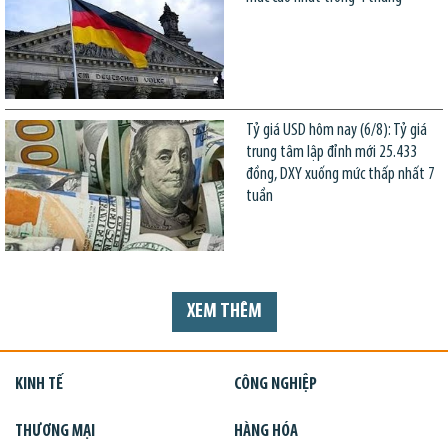
Tỷ giá USD hôm nay (6/8): Tỷ giá
trung tâm lập đỉnh mới 25.433
đồng, DXY xuống mức thấp nhất 7
tuần
XEM THÊM
KINH TẾ
CÔNG NGHIỆP
THƯƠNG MẠI
HÀNG HÓA