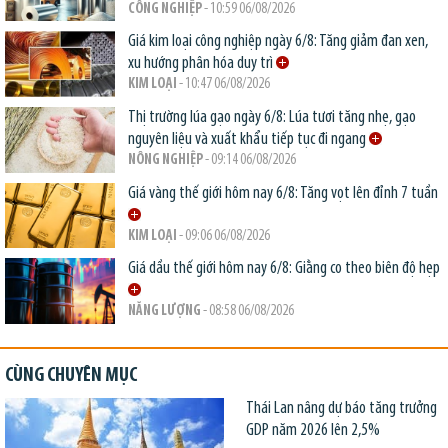
CÔNG NGHIỆP
- 10:59 06/08/2026
Giá kim loại công nghiệp ngày 6/8: Tăng giảm đan xen,
xu hướng phân hóa duy trì
KIM LOẠI
- 10:47 06/08/2026
Thị trường lúa gạo ngày 6/8: Lúa tươi tăng nhẹ, gạo
nguyên liệu và xuất khẩu tiếp tục đi ngang
NÔNG NGHIỆP
- 09:14 06/08/2026
Giá vàng thế giới hôm nay 6/8: Tăng vọt lên đỉnh 7 tuần
KIM LOẠI
- 09:06 06/08/2026
Giá dầu thế giới hôm nay 6/8: Giằng co theo biên độ hẹp
NĂNG LƯỢNG
- 08:58 06/08/2026
CÙNG CHUYÊN MỤC
Thái Lan nâng dự báo tăng trưởng
GDP năm 2026 lên 2,5%