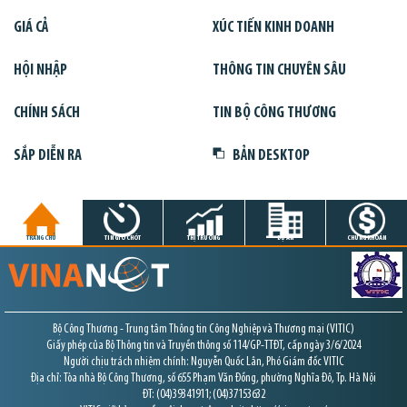
GIÁ CẢ
XÚC TIẾN KINH DOANH
HỘI NHẬP
THÔNG TIN CHUYÊN SÂU
CHÍNH SÁCH
TIN BỘ CÔNG THƯƠNG
SẮP DIỄN RA
BẢN DESKTOP
TRANG CHỦ
TIN GIỜ CHÓT
THỊ TRƯỜNG
DỰ ÁN
CHỨNG KHOÁN
Bộ Công Thương - Trung tâm Thông tin Công Nghiệp và Thương mại (VITIC)
Giấy phép của Bộ Thông tin và Truyền thông số 114/GP-TTĐT, cấp ngày 3/6/2024
Người chịu trách nhiệm chính: Nguyễn Quốc Lân, Phó Giám đốc VITIC
Địa chỉ: Tòa nhà Bộ Công Thương, số 655 Phạm Văn Đồng, phường Nghĩa Đô, Tp. Hà Nội
ĐT: (04)39341911; (04)37153632