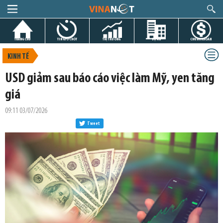
TRANG CHỦ
TIN GIỜ CHÓT
THỊ TRƯỜNG
DỰ ÁN
CHỨNG KHOÁN
KINH TẾ
USD giảm sau báo cáo việc làm Mỹ, yen tăng
giá
09:11 03/07/2026
Tweet