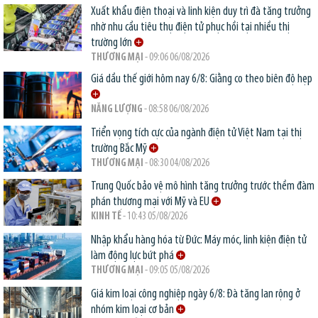
Xuất khẩu điện thoại và linh kiện duy trì đà tăng trưởng
nhờ nhu cầu tiêu thụ điện tử phục hồi tại nhiều thị
trường lớn
THƯƠNG MẠI
- 09:06 06/08/2026
Giá dầu thế giới hôm nay 6/8: Giằng co theo biên độ hẹp
NĂNG LƯỢNG
- 08:58 06/08/2026
Triển vọng tích cực của ngành điện tử Việt Nam tại thị
trường Bắc Mỹ
THƯƠNG MẠI
- 08:30 04/08/2026
Trung Quốc bảo vệ mô hình tăng trưởng trước thềm đàm
phán thương mại với Mỹ và EU
KINH TẾ
- 10:43 05/08/2026
Nhập khẩu hàng hóa từ Đức: Máy móc, linh kiện điện tử
làm động lực bứt phá
THƯƠNG MẠI
- 09:05 05/08/2026
Giá kim loại công nghiệp ngày 6/8: Đà tăng lan rộng ở
nhóm kim loại cơ bản