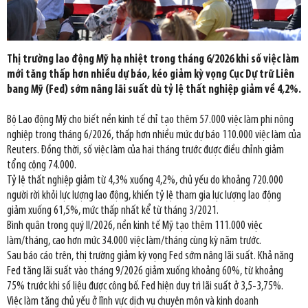
Thị trường lao động Mỹ hạ nhiệt trong tháng 6/2026 khi số việc làm
mới tăng thấp hơn nhiều dự báo, kéo giảm kỳ vọng Cục Dự trữ Liên
bang Mỹ (Fed) sớm nâng lãi suất dù tỷ lệ thất nghiệp giảm về 4,2%.
Bộ Lao động Mỹ cho biết nền kinh tế chỉ tạo thêm 57.000 việc làm phi nông
nghiệp trong tháng 6/2026, thấp hơn nhiều mức dự báo 110.000 việc làm của
Reuters. Đồng thời, số việc làm của hai tháng trước được điều chỉnh giảm
tổng cộng 74.000.
Tỷ lệ thất nghiệp giảm từ 4,3% xuống 4,2%, chủ yếu do khoảng 720.000
người rời khỏi lực lượng lao động, khiến tỷ lệ tham gia lực lượng lao động
giảm xuống 61,5%, mức thấp nhất kể từ tháng 3/2021.
Bình quân trong quý II/2026, nền kinh tế Mỹ tạo thêm 111.000 việc
làm/tháng, cao hơn mức 34.000 việc làm/tháng cùng kỳ năm trước.
Sau báo cáo trên, thị trường giảm kỳ vọng Fed sớm nâng lãi suất. Khả năng
Fed tăng lãi suất vào tháng 9/2026 giảm xuống khoảng 60%, từ khoảng
75% trước khi số liệu được công bố. Fed hiện duy trì lãi suất ở 3,5-3,75%.
Việc làm tăng chủ yếu ở lĩnh vực dịch vụ chuyên môn và kinh doanh