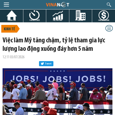
TRANG CHỦ
TIN GIỜ CHÓT
THỊ TRƯỜNG
DỰ ÁN
CHỨNG KHOÁN
KINH TẾ
Việc làm Mỹ tăng chậm, tỷ lệ tham gia lực
lượng lao động xuống đáy hơn 5 năm
12:11 03/07/2026
Tweet