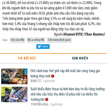
(+36.000), hỗ trợ xã hội (+25.000) và chăm sóc sức khỏe (+22.000). Trong
khi đó, ngành dịch vụ lưu trú và ăn uống giảm 61.000 việc làm, mức giảm
mạnh nhất kể từ cuối năm 2020, phản ánh nhu cầu tiêu dùng suy yếu.
Tiền lương bình quân theo giờ tăng 3,5% so với cùng kỳ năm trước, nhỉnh
hơn mức 3,4% của tháng 5 nhưng vẫn thấp hơn tốc độ lạm phát 4,2%, cho
thấy thu nhập thực tế của người lao động tiếp tục chịu sức ép.
Nguồn:
Vinanet/VITIC (Theo Reuters)
Tags:
Việc làm Mỹ
Bộ Lao động Mỹ
Tiền lương bình quân
Tweet
TIN NỔI BẬT
XEM NHIỀU
FAO cảnh báo thế giới sắp đối mặt làn sóng tăng giá
lương thực mới
KINH TẾ
- 1 giờ trước
Xuất khẩu điện thoại và linh kiện duy trì đà tăng trưởng
nhờ nhu cầu tiêu thụ điện tử phục hồi tại nhiều thị
trường lớn
THƯƠNG MẠI
- 3 giờ trước