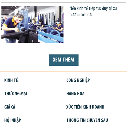
Nền kinh tế tiếp tục duy trì xu
hướng tích cực
XEM THÊM
KINH TẾ
CÔNG NGHIỆP
THƯƠNG MẠI
HÀNG HÓA
GIÁ CẢ
XÚC TIẾN KINH DOANH
HỘI NHẬP
THÔNG TIN CHUYÊN SÂU