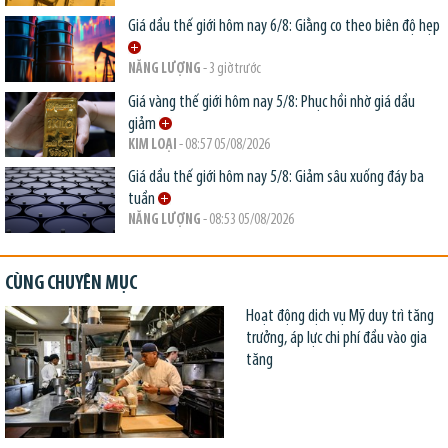
Giá dầu thế giới hôm nay 6/8: Giằng co theo biên độ hẹp
NĂNG LƯỢNG
- 3 giờ trước
Giá vàng thế giới hôm nay 5/8: Phục hồi nhờ giá dầu
giảm
KIM LOẠI
- 08:57 05/08/2026
Giá dầu thế giới hôm nay 5/8: Giảm sâu xuống đáy ba
tuần
NĂNG LƯỢNG
- 08:53 05/08/2026
CÙNG CHUYÊN MỤC
Hoạt động dịch vụ Mỹ duy trì tăng
trưởng, áp lực chi phí đầu vào gia
tăng