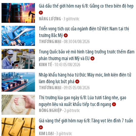
Giá dầu thế giới hôm nay 6/8: Giằng co theo biên độ hẹp
NĂNG LƯỢNG
- 3 giờ trước
Triển vọng tích cực của ngành điện tử Việt Nam tại thị
trường Bắc Mỹ
THƯƠNG MẠI
- 08:30 04/08/2026
Trung Quốc bảo vệ mô hình tăng trưởng trước thềm đàm
phán thương mại với Mỹ và EU
KINH TẾ
- 10:43 05/08/2026
Nhập khẩu hàng hóa từ Đức: Máy móc, linh kiện điện tử
làm động lực bứt phá
THƯƠNG MẠI
- 09:05 05/08/2026
Thị trường lúa gạo ngày 6/8: Lúa tươi tăng nhẹ, gạo
nguyên liệu và xuất khẩu tiếp tục đi ngang
NÔNG NGHIỆP
- 2 giờ trước
Giá vàng thế giới hôm nay 6/8: Tăng vọt lên đỉnh 7 tuần
KIM LOẠI
- 3 giờ trước