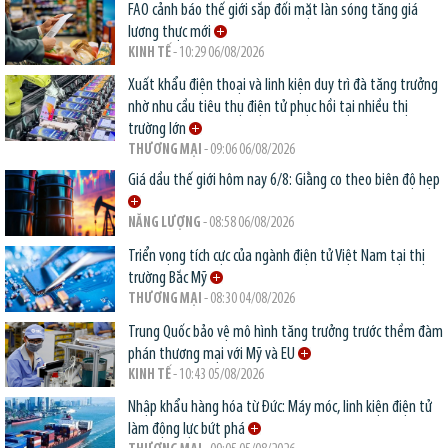
FAO cảnh báo thế giới sắp đối mặt làn sóng tăng giá
lương thực mới
KINH TẾ
- 10:29 06/08/2026
Xuất khẩu điện thoại và linh kiện duy trì đà tăng trưởng
nhờ nhu cầu tiêu thụ điện tử phục hồi tại nhiều thị
trường lớn
THƯƠNG MẠI
- 09:06 06/08/2026
Giá dầu thế giới hôm nay 6/8: Giằng co theo biên độ hẹp
NĂNG LƯỢNG
- 08:58 06/08/2026
Triển vọng tích cực của ngành điện tử Việt Nam tại thị
trường Bắc Mỹ
THƯƠNG MẠI
- 08:30 04/08/2026
Trung Quốc bảo vệ mô hình tăng trưởng trước thềm đàm
phán thương mại với Mỹ và EU
KINH TẾ
- 10:43 05/08/2026
Nhập khẩu hàng hóa từ Đức: Máy móc, linh kiện điện tử
làm động lực bứt phá