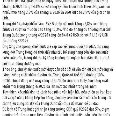
Theo dữ liệu hải quan công bố ngày 10/5, xuất khẩu của Trung Quốc trong
tháng 4/2026 tăng 14,1% so với cùng kỳ năm trước tính theo USD, cao hơn
nhiều mức tăng 2,5% của tháng 3/2026 và vượt dự báo 7,9% của giới phân
tích.
Trong khi đó, nhập khẩu tăng 25,3%, tiếp nối mức tăng 27,8% của tháng
trước và vượt xa mức dự báo tăng 15,2%. Nhờ đó, thặng dư thương mại của
Trung Quốc trong tháng 4/2026 tăng lên 84,8 tỷ USD, so với 51,13 tỷ USD
của tháng 3/2026.
Ông Xing Zhaopeng, chiến lược gia cấp cao về Trung Quốc tại ANZ, cho rằng
xung đột Trung Đông đã thúc đẩy nhu cầu bổ sung hàng tồn kho sản xuất
trên toàn cầu, trong khi chu kỳ tăng trưởng của ngành bán dẫn tiếp tục hỗ
trợ hoạt động thương mại.
Theo ông, chu kỳ sản xuất mới được dẫn dắt bởi AI vẫn còn dư địa mở rộng và
tăng trưởng xuất khẩu cả năm của Trung Quốc có thể đạt khoảng 10%.
Dữ liệu hoạt động nhà máy công bố trước đó cũng cho thấy đơn hàng xuất
khẩu mới trong tháng 4/2026 đã lên mức cao nhất trong hai năm.
Tuy nhiên, các nhà kinh tế cảnh báo rủi ro vẫn hiện hữu nếu chiến sự Iran kéo
dài và giá năng lượng tiếp tục tăng, làm suy yếu nhu cầu toàn cầu trong bối
cảnh tiêu dùng nội địa của Trung Quốc vẫn chưa đủ mạnh để bù đắp.
Dù kinh tế Trung Quốc ghi nhận tăng trưởng GDP quý I/2026 đạt 5%, chạm
ngưỡng trên trong mục tiêu cả năm của chính phủ, nhiều dấu hiệu cho thấy