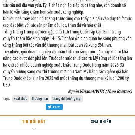
sức cầu nội địa vẫn yếu. Tỷ lệ thất nghiệp tiếp tục tăng nhẹ, còn doanh số
bán lẻ vẫn tăng chậm hơn sản xuất công nghiệp.
Dữ liệu nhà máy công bố tháng trước cũng cho thấy giá đầu vào duy trì ở mức
cao, đặc biệt với các sản phẩm dầu lọc, than đá và hóa chất.
Tổng thống Trump dự kiến gặp Chủ tịch Trung Quốc Tập Cận Bình trong
chuyến thăm Bắc Kinh ngày 14-15/5 nhằm ổn định quan hệ song phương vốn
căng thẳng bởi các vấn đề thương mại, Đài Loan và xung đột Iran.
Tuy nhiên, giới doanh nghiệp và phân tích cho rằng cuộc gặp này khó có khả
năng tạo được đột phá lớn. Trước các mức thuế cao từ Mỹ từng có lúc tăng lên
ba chữ số, nhiều doanh nghiệp xuất khẩu Trung Quốc trong năm 2025 đã
chuyển hướng sang các thị trường mới như Nam Mỹ bằng cách giảm giá bán.
Trung Quốc khép lại năm 2025 với mức thặng dư thương mại kỷ lục 1.200 tỷ
USD.
Nguồn:
Vinanet/VITIC (Theo Reuters)
Tags:
xuất khẩu
thương mại
thặng dư thương mại
Tweet
TIN NỔI BẬT
XEM NHIỀU