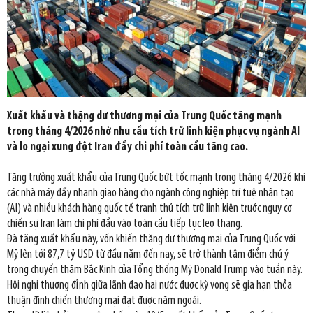
Xuất khẩu và thặng dư thương mại của Trung Quốc tăng mạnh
trong tháng 4/2026 nhờ nhu cầu tích trữ linh kiện phục vụ ngành AI
và lo ngại xung đột Iran đẩy chi phí toàn cầu tăng cao.
Tăng trưởng xuất khẩu của Trung Quốc bứt tốc mạnh trong tháng 4/2026 khi
các nhà máy đẩy nhanh giao hàng cho ngành công nghiệp trí tuệ nhân tạo
(AI) và nhiều khách hàng quốc tế tranh thủ tích trữ linh kiện trước nguy cơ
chiến sự Iran làm chi phí đầu vào toàn cầu tiếp tục leo thang.
Đà tăng xuất khẩu này, vốn khiến thặng dư thương mại của Trung Quốc với
Mỹ lên tới 87,7 tỷ USD từ đầu năm đến nay, sẽ trở thành tâm điểm chú ý
trong chuyến thăm Bắc Kinh của Tổng thống Mỹ Donald Trump vào tuần này.
Hội nghị thượng đỉnh giữa lãnh đạo hai nước được kỳ vọng sẽ gia hạn thỏa
thuận đình chiến thương mại đạt được năm ngoái.