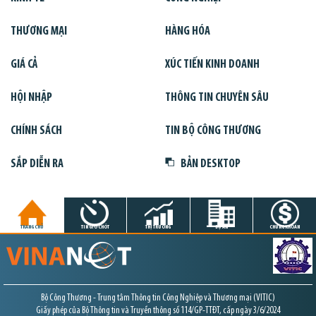
THƯƠNG MẠI
HÀNG HÓA
GIÁ CẢ
XÚC TIẾN KINH DOANH
HỘI NHẬP
THÔNG TIN CHUYÊN SÂU
CHÍNH SÁCH
TIN BỘ CÔNG THƯƠNG
SẮP DIỄN RA
BẢN DESKTOP
TRANG CHỦ
TIN GIỜ CHÓT
THỊ TRƯỜNG
DỰ ÁN
CHỨNG KHOÁN
Bộ Công Thương - Trung tâm Thông tin Công Nghiệp và Thương mại (VITIC)
Giấy phép của Bộ Thông tin và Truyền thông số 114/GP-TTĐT, cấp ngày 3/6/2024