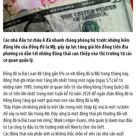
Các nhà đầu tư châu Á đã nhanh chóng phòng hộ trước những biến
động lớn của đồng đô la Mỹ, gây áp lực tăng giá lên đồng tiền địa
phương và dẫn tới những động thái can thiệp vào thị trường từ các
cơ quan quản lý.
Đồng đô la Đài Loan đã tăng gần 6% so với đồng đô la Mỹ trong tháng này,
đồng thời ghi nhận mức tăng lớn nhất trong một ngày (ngày 5/5) kể từ
những năm 1980, trong khi cơ quan tiền tệ của Hồng Kông (Trung Quốc) đã
chi số tiền lớn nhất trong một tuần kể từ năm 2020 để ngăn chặn đồng đô la
Hồng Kông tăng giá vượt quá mức neo vào đồng đô la Mỹ.
“Đây thậm chí không phải là một lần trong một thập kỷ, mà là một sự kiện
chỉ xảy ra một lần trong đời. Đây cũng là một động thái phi thường đối với
đồng đô la Đài Loan nói riêng”, Mark Ledger-Evans, nhà quản lý danh mục đầu
tư tại công ty đầu tư thị trường mới nổi Ninety One cho biết.
Các động thái này phản ánh sự không chắc chắn về việc các nhà sản xuất