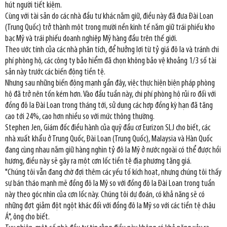
hút người tiết kiệm.
Cùng với tài sản do các nhà đầu tư khác nắm giữ, điều này đã đưa Đài Loan
(Trung Quốc) trở thành một trong mười nền kinh tế nắm giữ trái phiếu kho
bạc Mỹ và trái phiếu doanh nghiệp Mỹ hàng đầu trên thế giới.
Theo ước tính của các nhà phân tích, để hưởng lợi từ tỷ giá đô la và tránh chi
phí phòng hộ, các công ty bảo hiểm đã chọn không bảo vệ khoảng 1/3 số tài
sản này trước các biến động tiền tệ.
Nhưng sau những biến động mạnh gần đây, việc thực hiện biện pháp phòng
hộ đã trở nên tốn kém hơn. Vào đầu tuần này, chi phí phòng hộ rủi ro đối với
đồng đô la Đài Loan trong tháng tới, sử dụng các hợp đồng kỳ hạn đã tăng
cao tới 24%, cao hơn nhiều so với mức thông thường.
Stephen Jen, Giám đốc điều hành của quỹ đầu cơ Eurizon SLJ cho biết, các
nhà xuất khẩu ở Trung Quốc, Đài Loan (Trung Quốc), Malaysia và Hàn Quốc
đang cùng nhau nắm giữ hàng nghìn tỷ đô la Mỹ ở nước ngoài có thể được hồi
hương, điều này sẽ gây ra một cơn lốc tiền tệ địa phương tăng giá.
"Chúng tôi vẫn đang chờ đợi thêm các yếu tố kích hoạt, nhưng chúng tôi thấy
sự bán tháo mạnh mẽ đồng đô la Mỹ so với đồng đô la Đài Loan trong tuần
này theo góc nhìn của cơn lốc này. Chúng tôi dự đoán, có khả năng sẽ có
những đợt giảm đột ngột khác đối với đồng đô la Mỹ so với các tiền tệ châu
Á", ông cho biết.