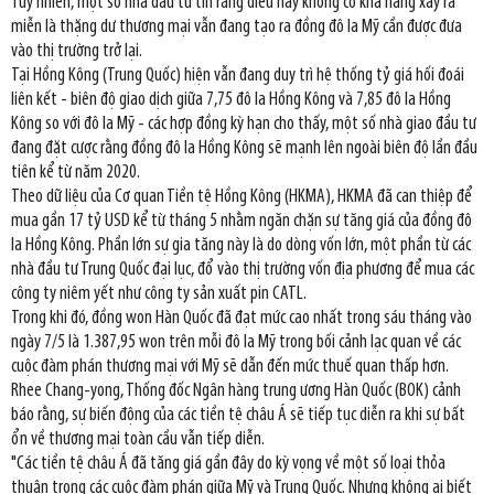
Tuy nhiên, một số nhà đầu tư tin rằng điều này không có khả năng xảy ra
miễn là thặng dư thương mại vẫn đang tạo ra đồng đô la Mỹ cần được đưa
vào thị trường trở lại.
Tại Hồng Kông (Trung Quốc) hiện vẫn đang duy trì hệ thống tỷ giá hối đoái
liên kết - biên độ giao dịch giữa 7,75 đô la Hồng Kông và 7,85 đô la Hồng
Kông so với đô la Mỹ - các hợp đồng kỳ hạn cho thấy, một số nhà giao đầu tư
đang đặt cược rằng đồng đô la Hồng Kông sẽ mạnh lên ngoài biên độ lần đầu
tiên kể từ năm 2020.
Theo dữ liệu của Cơ quan Tiền tệ Hồng Kông (HKMA), HKMA đã can thiệp để
mua gần 17 tỷ USD kể từ tháng 5 nhằm ngăn chặn sự tăng giá của đồng đô
la Hồng Kông. Phần lớn sự gia tăng này là do dòng vốn lớn, một phần từ các
nhà đầu tư Trung Quốc đại lục, đổ vào thị trường vốn địa phương để mua các
công ty niêm yết như công ty sản xuất pin CATL.
Trong khi đó, đồng won Hàn Quốc đã đạt mức cao nhất trong sáu tháng vào
ngày 7/5 là 1.387,95 won trên mỗi đô la Mỹ trong bối cảnh lạc quan về các
cuộc đàm phán thương mại với Mỹ sẽ dẫn đến mức thuế quan thấp hơn.
Rhee Chang-yong, Thống đốc Ngân hàng trung ương Hàn Quốc (BOK) cảnh
báo rằng, sự biến động của các tiền tệ châu Á sẽ tiếp tục diễn ra khi sự bất
ổn về thương mại toàn cầu vẫn tiếp diễn.
"Các tiền tệ châu Á đã tăng giá gần đây do kỳ vọng về một số loại thỏa
thuận trong các cuộc đàm phán giữa Mỹ và Trung Quốc. Nhưng không ai biết