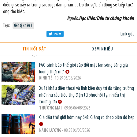
điều gì sẽ xảy ra trong các cuộc đàm phán… Do đó, sự biến động sẽ tiếp tục",
ông cho biết.
Nguồn:
Hạc Hiên/Đầu tư chứng khoán
Tags:
tiền tệ châu á
Link gốc
Tweet
TIN NỔI BẬT
XEM NHIỀU
FAO cảnh báo thế giới sắp đối mặt làn sóng tăng giá
lương thực mới
KINH TẾ
- 10:29 06/08/2026
Xuất khẩu điện thoại và linh kiện duy trì đà tăng trưởng
nhờ nhu cầu tiêu thụ điện tử phục hồi tại nhiều thị
trường lớn
THƯƠNG MẠI
- 09:06 06/08/2026
Giá dầu thế giới hôm nay 6/8: Giằng co theo biên độ hẹp
NĂNG LƯỢNG
- 08:58 06/08/2026