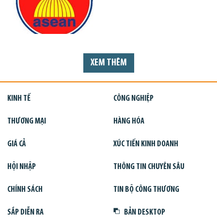
XEM THÊM
KINH TẾ
CÔNG NGHIỆP
THƯƠNG MẠI
HÀNG HÓA
GIÁ CẢ
XÚC TIẾN KINH DOANH
HỘI NHẬP
THÔNG TIN CHUYÊN SÂU
CHÍNH SÁCH
TIN BỘ CÔNG THƯƠNG
SẮP DIỄN RA
BẢN DESKTOP