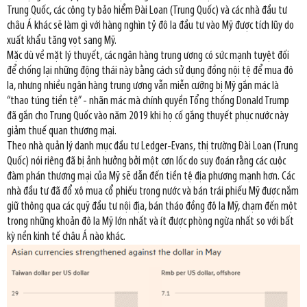
Trung Quốc, các công ty bảo hiểm Đài Loan (Trung Quốc) và các nhà đầu tư
châu Á khác sẽ làm gì với hàng nghìn tỷ đô la đầu tư vào Mỹ được tích lũy do
xuất khẩu tăng vọt sang Mỹ.
Mặc dù về mặt lý thuyết, các ngân hàng trung ương có sức mạnh tuyệt đối
để chống lại những động thái này bằng cách sử dụng đồng nội tệ để mua đô
la, nhưng nhiều ngân hàng trung ương vẫn miễn cưỡng bị Mỹ gắn mác là
“thao túng tiền tệ” - nhãn mác mà chính quyền Tổng thống Donald Trump
đã gắn cho Trung Quốc vào năm 2019 khi họ cố gắng thuyết phục nước này
giảm thuế quan thương mại.
Theo nhà quản lý danh mục đầu tư Ledger-Evans, thị trường Đài Loan (Trung
Quốc) nói riêng đã bị ảnh hưởng bởi một cơn lốc do suy đoán rằng các cuộc
đàm phán thương mại của Mỹ sẽ dẫn đến tiền tệ địa phương mạnh hơn. Các
nhà đầu tư đã đổ xô mua cổ phiếu trong nước và bán trái phiếu Mỹ được nắm
giữ thông qua các quỹ đầu tư nội địa, bán tháo đồng đô la Mỹ, chạm đến một
trong những khoản đô la Mỹ lớn nhất và ít được phòng ngừa nhất so với bất
kỳ nền kinh tế châu Á nào khác.