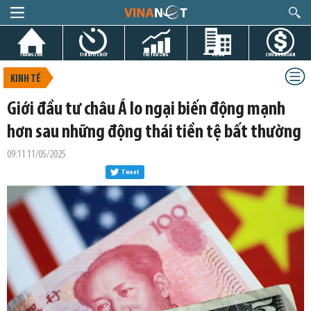
TRANG CHỦ
TIN GIỜ CHÓT
THỊ TRƯỜNG
DỰ ÁN
CHỨNG KHOÁN
KINH TẾ
Giới đầu tư châu Á lo ngại biến động mạnh
hơn sau những động thái tiền tệ bất thường
09:11 11/05/2025
Tweet