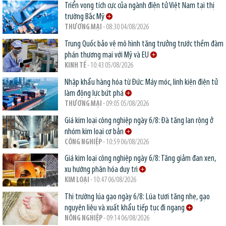
Triển vọng tích cực của ngành điện tử Việt Nam tại thị
trường Bắc Mỹ
THƯƠNG MẠI
- 08:30 04/08/2026
Trung Quốc bảo vệ mô hình tăng trưởng trước thềm đàm
phán thương mại với Mỹ và EU
KINH TẾ
- 10:43 05/08/2026
Nhập khẩu hàng hóa từ Đức: Máy móc, linh kiện điện tử
làm động lực bứt phá
THƯƠNG MẠI
- 09:05 05/08/2026
Giá kim loại công nghiệp ngày 6/8: Đà tăng lan rộng ở
nhóm kim loại cơ bản
CÔNG NGHIỆP
- 10:59 06/08/2026
Giá kim loại công nghiệp ngày 6/8: Tăng giảm đan xen,
xu hướng phân hóa duy trì
KIM LOẠI
- 10:47 06/08/2026
Thị trường lúa gạo ngày 6/8: Lúa tươi tăng nhẹ, gạo
nguyên liệu và xuất khẩu tiếp tục đi ngang
NÔNG NGHIỆP
- 09:14 06/08/2026