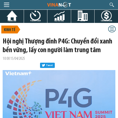
TRANG CHỦ
TIN GIỜ CHÓT
THỊ TRƯỜNG
DỰ ÁN
CHỨNG KHOÁN
KINH TẾ
Hội nghị Thượng đỉnh P4G: Chuyển đổi xanh
bền vững, lấy con người làm trung tâm
10:00 15/04/2025
Tweet