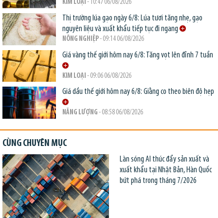
KIM LOẠI
- 10:47 06/08/2026
Thị trường lúa gạo ngày 6/8: Lúa tươi tăng nhẹ, gạo
nguyên liệu và xuất khẩu tiếp tục đi ngang
NÔNG NGHIỆP
- 09:14 06/08/2026
Giá vàng thế giới hôm nay 6/8: Tăng vọt lên đỉnh 7 tuần
KIM LOẠI
- 09:06 06/08/2026
Giá dầu thế giới hôm nay 6/8: Giằng co theo biên độ hẹp
NĂNG LƯỢNG
- 08:58 06/08/2026
CÙNG CHUYÊN MỤC
Làn sóng AI thúc đẩy sản xuất và
xuất khẩu tại Nhật Bản, Hàn Quốc
bứt phá trong tháng 7/2026