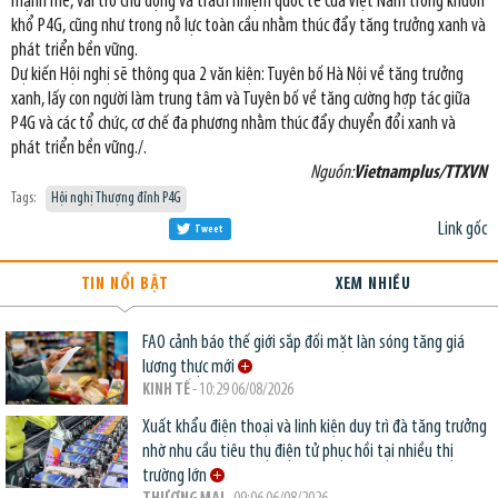
mạnh mẽ, vai trò chủ động và trách nhiệm quốc tế của Việt Nam trong khuôn
khổ P4G, cũng như trong nỗ lực toàn cầu nhằm thúc đẩy tăng trưởng xanh và
phát triển bền vững.
Dự kiến Hội nghị sẽ thông qua 2 văn kiện: Tuyên bố Hà Nội về tăng trưởng
xanh, lấy con người làm trung tâm và Tuyên bố về tăng cường hợp tác giữa
P4G và các tổ chức, cơ chế đa phương nhằm thúc đẩy chuyển đổi xanh và
phát triển bền vững./.
Nguồn:
Vietnamplus/TTXVN
Tags:
Hội nghị Thượng đỉnh P4G
Link gốc
Tweet
TIN NỔI BẬT
XEM NHIỀU
FAO cảnh báo thế giới sắp đối mặt làn sóng tăng giá
lương thực mới
KINH TẾ
- 10:29 06/08/2026
Xuất khẩu điện thoại và linh kiện duy trì đà tăng trưởng
nhờ nhu cầu tiêu thụ điện tử phục hồi tại nhiều thị
trường lớn