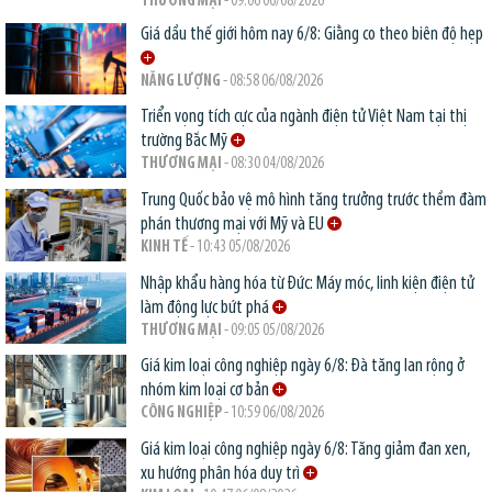
THƯƠNG MẠI
- 09:06 06/08/2026
Giá dầu thế giới hôm nay 6/8: Giằng co theo biên độ hẹp
NĂNG LƯỢNG
- 08:58 06/08/2026
Triển vọng tích cực của ngành điện tử Việt Nam tại thị
trường Bắc Mỹ
THƯƠNG MẠI
- 08:30 04/08/2026
Trung Quốc bảo vệ mô hình tăng trưởng trước thềm đàm
phán thương mại với Mỹ và EU
KINH TẾ
- 10:43 05/08/2026
Nhập khẩu hàng hóa từ Đức: Máy móc, linh kiện điện tử
làm động lực bứt phá
THƯƠNG MẠI
- 09:05 05/08/2026
Giá kim loại công nghiệp ngày 6/8: Đà tăng lan rộng ở
nhóm kim loại cơ bản
CÔNG NGHIỆP
- 10:59 06/08/2026
Giá kim loại công nghiệp ngày 6/8: Tăng giảm đan xen,
xu hướng phân hóa duy trì