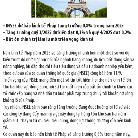
• INSEE dự báo kinh tế Pháp tăng trưởng 0,8% trong năm 2025
• Tăng trưởng quý 3/2025 dự kiến đạt 0,3% và quý 4/2025 đạt 0,2%
• Bất ổn chính trị làm lu mờ triển vọng kinh tế
Nền kinh tế Pháp năm 2025 sẽ tăng trưởng nhanh hơn một chút so với dự
kiến trước đó nhờ sự phục hồi của ngành hàng không, du lịch, bất động sản và
nông nghiệp, bù đắp cho chi tiêu tiêu dùng và đầu tư doanh nghiệp yếu kém,
theo dự báo của cơ quan thống kê quốc gia (INSEE) công bố hôm 11/9.
Triển vọng của INSEE mang đến một số tin tốt hiếm hoi cho nền kinh tế lớn
thứ hai khu vực đồng euro, nơi sự tái xuất hiện của bất ổn chính trị khiến các
tổ chức xếp hạng và nhà đầu tư buộc phải tập trung chú ý tới khoản nợ công
khổng lồ của Pháp.
Tuy nhiên, INSEE cảnh báo rằng tăng trưởng đang được hưởng lợi từ sự việc
các công ty đang đẩy mamhj việc xây dựng lại hàng tồn kho sau hai năm
giảm sút, thay vì từ chi tiêu tiêu dùng, động lực thông thường của nền kinh
tế.
Cơ quan này dự báo nền kinh tế Pháp sẽ tăng trưởng 0,8% trong năm nay,