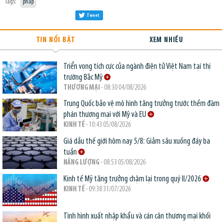
Tags:
pháp
Tweet
TIN NỔI BẬT
XEM NHIỀU
Triển vọng tích cực của ngành điện tử Việt Nam tại thị
trường Bắc Mỹ
THƯƠNG MẠI
- 08:30 04/08/2026
Trung Quốc bảo vệ mô hình tăng trưởng trước thềm đàm
phán thương mại với Mỹ và EU
KINH TẾ
- 10:43 05/08/2026
Giá dầu thế giới hôm nay 5/8: Giảm sâu xuống đáy ba
tuần
NĂNG LƯỢNG
- 08:53 05/08/2026
Kinh tế Mỹ tăng trưởng chậm lại trong quý II/2026
KINH TẾ
- 09:38 31/07/2026
Tình hình xuất nhập khẩu và cán cân thương mại khối