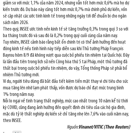
giảm so với mức 1,1% của năm 2024, nhưng vẫn tốt hơn mức 0,6% mà họ dự
kiến trước đó. Dự báo này cũng tốt hơn mức 0,7% mà chính phủ dự kiến, vốn
sẽ cập nhật các ước tính kinh tế trong những ngày tới để chuẩn bị cho ngân
sách năm 2026.
Theo quý, INSEE ước tính nền kinh tế sẽ tăng trưởng 0,3% trong quý 3 so với
ba tháng trước đó và sau đó là 0,2% trong quý cuối cùng của năm nay.
Tuy nhiên, INSEE cảnh báo rằng bất ổn chính trị có thể ảnh hưởng đến hoạt
động kinh tế nếu tình hình này tiếp diễn sau khi Thủ tướng Pháp François
Bayrou hôm 8/9 đã không vượt qua cuộc bỏ phiếu tín nhiệm tại Quốc hội. Đây
là lần đầu tiên trong lịch sử nền Cộng hòa thứ 5 tại Pháp, một thủ tướng đã
thất bại trong cuộc bỏ phiếu tín nhiệm, do vậy, Tổng thống Pháp sẽ phải bổ
nhiệm Thủ tướng mới.
Ví dụ, người tiêu dùng đã bắt đầu tiết kiệm tiền mặt thay vì chi tiêu cho sức
mua tăng lên nhờ lạm phát thấp, vốn được dự báo chỉ đạt mức trung bình
1% trong năm nay.
Nỗi lo ngại về tình trạng thất nghiệp, mức cao nhất trong 10 năm kể từ thời
kỳ COVID, cũng đang ảnh hưởng đến quyết định chi tiêu của các hộ gia đình,
mặc dù tỷ lệ thất nghiệp dự kiến sẽ chỉ tăng nhẹ lên 7,6% vào cuối năm nay,
theo INSEE.
Nguồn:
Vinanet/VITIC (Theo Reuters)