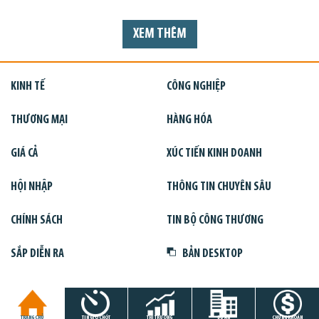
XEM THÊM
KINH TẾ
CÔNG NGHIỆP
THƯƠNG MẠI
HÀNG HÓA
GIÁ CẢ
XÚC TIẾN KINH DOANH
HỘI NHẬP
THÔNG TIN CHUYÊN SÂU
CHÍNH SÁCH
TIN BỘ CÔNG THƯƠNG
SẮP DIỄN RA
BẢN DESKTOP
TRANG CHỦ
TIN GIỜ CHÓT
THỊ TRƯỜNG
DỰ ÁN
CHỨNG KHOÁN