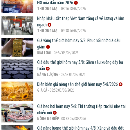
FDI nửa đầu năm 2026
THƯƠNG MẠI
- 08:16 28/07/2026
Nhập khẩu sắt thép Việt Nam tăng cả về lượng và kim
ngạch
THƯƠNG MẠI
- 09:38 26/07/2026
Giá vàng thế giới hôm nay 5/8: Phục hồi nhờ giá dầu
giảm
KIM LOẠI
- 08:57 05/08/2026
Giá dầu thế giới hôm nay 5/8: Giảm sâu xuống đáy ba
tuần
NĂNG LƯỢNG
- 08:53 05/08/2026
Diễn biến giá nông sản thế giới hôm nay 5/8/2026
GIÁ CẢ
- 08:52 05/08/2026
Giá heo hơi hôm nay 5/8: Thị trường tiếp tục lùi nhẹ tại
nhiều nơi
NÔNG NGHIỆP
- 08:38 05/08/2026
Giá năng lượng thế giới hôm nay 4/8: Xăng và dầu đốt