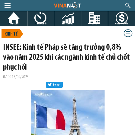
TRANG CHỦ
TIN GIỜ CHÓT
THỊ TRƯỜNG
DỰ ÁN
CHỨNG KHOÁN
KINH TẾ
INSEE: Kinh tế Pháp sẽ tăng trưởng 0,8%
vào năm 2025 khi các ngành kinh tế chủ chốt
phục hồi
07:00 13/09/2025
Tweet