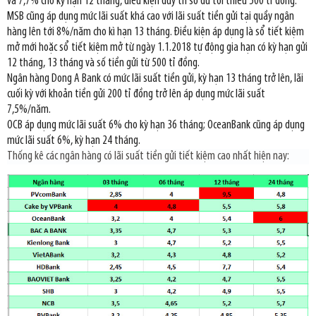
và 7,7% cho kỳ hạn 12 tháng, điều kiện duy trì số dư tối thiểu 500 tỉ đồng.
MSB cũng áp dụng mức lãi suất khá cao với lãi suất tiền gửi tại quầy ngân
hàng lên tới 8%/năm cho kì hạn 13 tháng. Điều kiện áp dụng là sổ tiết kiệm
mở mới hoặc sổ tiết kiệm mở từ ngày 1.1.2018 tự động gia hạn có kỳ hạn gửi
12 tháng, 13 tháng và số tiền gửi từ 500 tỉ đồng.
Ngân hàng Dong A Bank có mức lãi suất tiền gửi, kỳ hạn 13 tháng trở lên, lãi
cuối kỳ với khoản tiền gửi 200 tỉ đồng trở lên áp dụng mức lãi suất
7,5%/năm.
OCB áp dụng mức lãi suất 6% cho kỳ hạn 36 tháng; OceanBank cũng áp dụng
mức lãi suất 6%, kỳ hạn 24 tháng.
Thống kê các ngân hàng có lãi suất tiền gửi tiết kiệm cao nhất hiện nay: