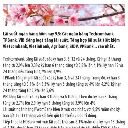
Lãi suất ngân hàng hôm nay 9.5: Các ngân hàng Techcombank,
TPBank, VIB đồng loạt tăng lãi suất. Tổng hợp lãi suất tiết kiệm
Vietcombank, VietinBank, Agribank, BIDV, VPBank... cao nhất.
Techcombank tăng lãi suất các kỳ hạn 3, 6, 12 và 24 tháng. Kỳ hạn 3 tháng
tăng từ 2,9% lên 3,3%; kỳ hạn 6 tháng tăng từ 3,8% lên 4,1%; kỳ hạn 12 và
24 tháng đều tăng từ 4,7% lên 4,9%.
TPBank tăng mạnh lãi suất các kỳ hạn 3, 6 và 24 tháng. Trong đó, kỳ hạn 3
tháng tăng từ 3,1% lên 3,3%; kỳ hạn 6 tháng tăng từ 4% lên 4,2%; kỳ hạn
24 tháng tăng từ 5,2% lên 5,6%.
VIB tăng lãi suất các kỳ hạn 3 tháng và 6 tháng. Theo đó, kỳ hạn 3 tháng
tăng từ 2,7% lên 2,9; kỳ hạn 6 tháng tăng từ 3,9% lên 4%.
Lãi suất ngân hàng PVcomBank hiện ở mức cao nhất, với 9,5%/năm cho kỳ
hạn gửi 12-13 tháng với số tiền gửi tối thiểu 2.000 tỉ đồng.
Tiếp theo là HDBank với mức lãi suất khá cao, 8,1%/năm cho kỳ hạn 13 tháng