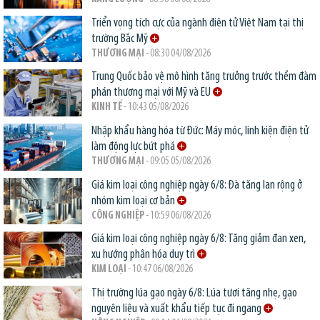
Triển vọng tích cực của ngành điện tử Việt Nam tại thị
trường Bắc Mỹ
THƯƠNG MẠI
- 08:30 04/08/2026
Trung Quốc bảo vệ mô hình tăng trưởng trước thềm đàm
phán thương mại với Mỹ và EU
KINH TẾ
- 10:43 05/08/2026
Nhập khẩu hàng hóa từ Đức: Máy móc, linh kiện điện tử
làm động lực bứt phá
THƯƠNG MẠI
- 09:05 05/08/2026
Giá kim loại công nghiệp ngày 6/8: Đà tăng lan rộng ở
nhóm kim loại cơ bản
CÔNG NGHIỆP
- 10:59 06/08/2026
Giá kim loại công nghiệp ngày 6/8: Tăng giảm đan xen,
xu hướng phân hóa duy trì
KIM LOẠI
- 10:47 06/08/2026
Thị trường lúa gạo ngày 6/8: Lúa tươi tăng nhẹ, gạo
nguyên liệu và xuất khẩu tiếp tục đi ngang