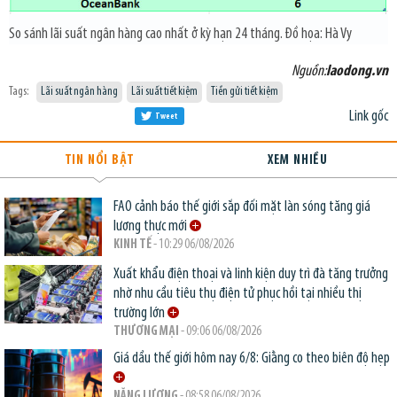
So sánh lãi suất ngân hàng cao nhất ở kỳ hạn 24 tháng. Đồ họa: Hà Vy
Nguồn:
laodong.vn
Tags:
Lãi suất ngân hàng
Lãi suất tiết kiệm
Tiền gửi tiết kiệm
Link gốc
Tweet
TIN NỔI BẬT
XEM NHIỀU
FAO cảnh báo thế giới sắp đối mặt làn sóng tăng giá
lương thực mới
KINH TẾ
- 10:29 06/08/2026
Xuất khẩu điện thoại và linh kiện duy trì đà tăng trưởng
nhờ nhu cầu tiêu thụ điện tử phục hồi tại nhiều thị
trường lớn
THƯƠNG MẠI
- 09:06 06/08/2026
Giá dầu thế giới hôm nay 6/8: Giằng co theo biên độ hẹp
NĂNG LƯỢNG
- 08:58 06/08/2026