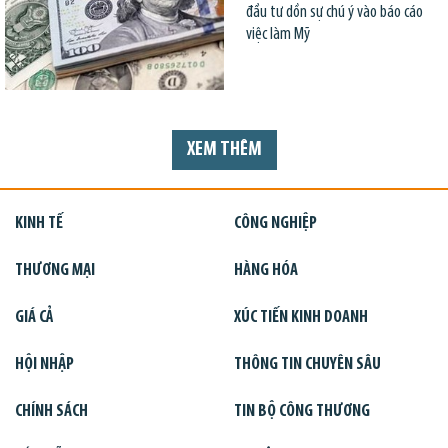
đầu tư dồn sự chú ý vào báo cáo
việc làm Mỹ
XEM THÊM
KINH TẾ
CÔNG NGHIỆP
THƯƠNG MẠI
HÀNG HÓA
GIÁ CẢ
XÚC TIẾN KINH DOANH
HỘI NHẬP
THÔNG TIN CHUYÊN SÂU
CHÍNH SÁCH
TIN BỘ CÔNG THƯƠNG