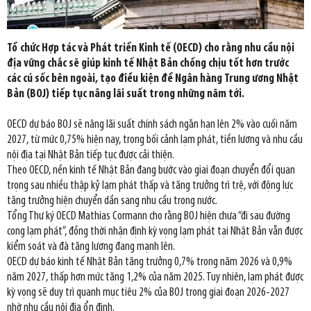
Tổ chức Hợp tác và Phát triển Kinh tế (OECD) cho rằng nhu cầu nội
địa vững chắc sẽ giúp kinh tế Nhật Bản chống chịu tốt hơn trước
các cú sốc bên ngoài, tạo điều kiện để Ngân hàng Trung ương Nhật
Bản (BOJ) tiếp tục nâng lãi suất trong những năm tới.
OECD dự báo BOJ sẽ nâng lãi suất chính sách ngắn hạn lên 2% vào cuối năm
2027, từ mức 0,75% hiện nay, trong bối cảnh lạm phát, tiền lương và nhu cầu
nội địa tại Nhật Bản tiếp tục được cải thiện.
Theo OECD, nền kinh tế Nhật Bản đang bước vào giai đoạn chuyển đổi quan
trọng sau nhiều thập kỷ lạm phát thấp và tăng trưởng trì trệ, với động lực
tăng trưởng hiện chuyển dần sang nhu cầu trong nước.
Tổng Thư ký OECD Mathias Cormann cho rằng BOJ hiện chưa “đi sau đường
cong lạm phát”, đồng thời nhận định kỳ vọng lạm phát tại Nhật Bản vẫn được
kiểm soát và đà tăng lương đang mạnh lên.
OECD dự báo kinh tế Nhật Bản tăng trưởng 0,7% trong năm 2026 và 0,9%
năm 2027, thấp hơn mức tăng 1,2% của năm 2025. Tuy nhiên, lạm phát được
kỳ vọng sẽ duy trì quanh mục tiêu 2% của BOJ trong giai đoạn 2026-2027
nhờ nhu cầu nội địa ổn định.