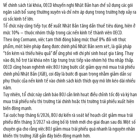
Về chính sách tài khóa, OECD khuyến nghị Nhật Bản hạn chế sử dụng các gói
ngân sách bổ sung thường xuyên và chỉ nên áp dụng trong trường hợp xảy ra
cú sốc kinh tế lớn.
Tổ chức này cũng tiếp tục đề xuất Nhật Bản tăng dần thuế tiêu dùng, hiện ở
mức 10% – thuộc nhóm thấp trong các nền kinh tế thành viên OECD.
Theo ông Cormann, việc tạm thời đóng băng mức thuế 8% đối với thực
phẩm, một biện pháp đang được chính phủ Nhật Bản xem xét, là giải pháp
“tốn kém và thiếu hiệu quả” để ứng phó với chi phí sinh hoạt gia tăng. Thay
vào đó, hỗ trợ tài khóa nên tập trung trực tiếp vào nhóm hộ thu nhập thấp.
OECD cũng hoan nghênh việc BOJ từng bước cắt giảm quy mô mua trái phiếu
chính phủ Nhật Bản (JGB), coi đây là bước đi quan trọng nhằm giảm dần sự
phụ thuộc của nền kinh tế vào chính sách kích thích quy mô lớn kéo dài nhiều
năm.
Tuy nhiên, tổ chức này cảnh báo BOJ cần linh hoạt điều chỉnh tốc độ và kỳ hạn
mua trái phiếu nếu thị trường tài chính hoặc thị trường trái phiếu xuất hiện
biến động mạnh.
Tại cuộc họp tháng 6/2026, BOJ dự kiến rà soát kế hoạch cắt giảm mua trái
phiếu đến tháng 3/2027 và công bố lộ trình mới cho giai đoạn sau đó. Một số
chuyên gia cho rằng việc BOJ giảm mua trái phiếu quá nhanh là nguyên nhân
khiến thị trường JGB gần đây biến động mạnh hơn.