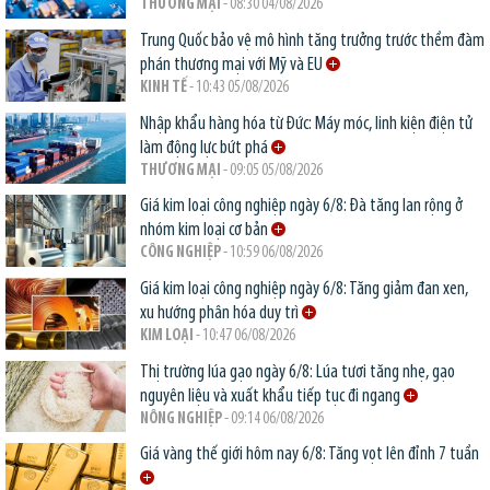
THƯƠNG MẠI
- 08:30 04/08/2026
Trung Quốc bảo vệ mô hình tăng trưởng trước thềm đàm
phán thương mại với Mỹ và EU
KINH TẾ
- 10:43 05/08/2026
Nhập khẩu hàng hóa từ Đức: Máy móc, linh kiện điện tử
làm động lực bứt phá
THƯƠNG MẠI
- 09:05 05/08/2026
Giá kim loại công nghiệp ngày 6/8: Đà tăng lan rộng ở
nhóm kim loại cơ bản
CÔNG NGHIỆP
- 10:59 06/08/2026
Giá kim loại công nghiệp ngày 6/8: Tăng giảm đan xen,
xu hướng phân hóa duy trì
KIM LOẠI
- 10:47 06/08/2026
Thị trường lúa gạo ngày 6/8: Lúa tươi tăng nhẹ, gạo
nguyên liệu và xuất khẩu tiếp tục đi ngang
NÔNG NGHIỆP
- 09:14 06/08/2026
Giá vàng thế giới hôm nay 6/8: Tăng vọt lên đỉnh 7 tuần