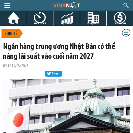
TRANG CHỦ
TIN GIỜ CHÓT
THỊ TRƯỜNG
DỰ ÁN
CHỨNG KHOÁN
KINH TẾ
Ngân hàng trung ương Nhật Bản có thể
nâng lãi suất vào cuối năm 2027
09:17 14/05/2026
Tweet