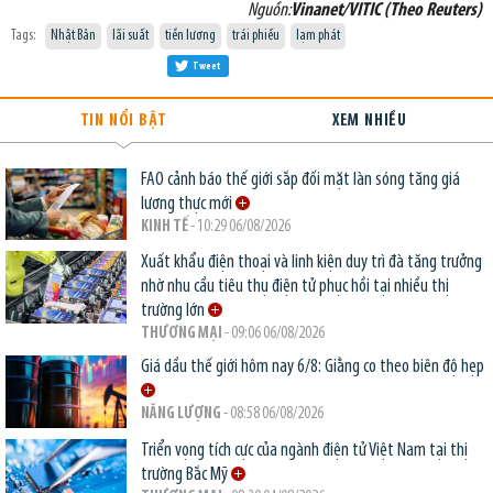
Nguồn:
Vinanet/VITIC (Theo Reuters)
Tags:
Nhật Bản
lãi suất
tiền lương
trái phiếu
lạm phát
Tweet
TIN NỔI BẬT
XEM NHIỀU
FAO cảnh báo thế giới sắp đối mặt làn sóng tăng giá
lương thực mới
KINH TẾ
- 10:29 06/08/2026
Xuất khẩu điện thoại và linh kiện duy trì đà tăng trưởng
nhờ nhu cầu tiêu thụ điện tử phục hồi tại nhiều thị
trường lớn
THƯƠNG MẠI
- 09:06 06/08/2026
Giá dầu thế giới hôm nay 6/8: Giằng co theo biên độ hẹp
NĂNG LƯỢNG
- 08:58 06/08/2026
Triển vọng tích cực của ngành điện tử Việt Nam tại thị
trường Bắc Mỹ