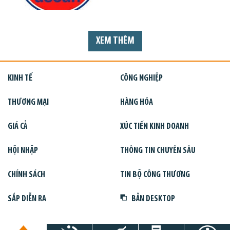
XEM THÊM
KINH TẾ
CÔNG NGHIỆP
THƯƠNG MẠI
HÀNG HÓA
GIÁ CẢ
XÚC TIẾN KINH DOANH
HỘI NHẬP
THÔNG TIN CHUYÊN SÂU
CHÍNH SÁCH
TIN BỘ CÔNG THƯƠNG
SẮP DIỄN RA
BẢN DESKTOP