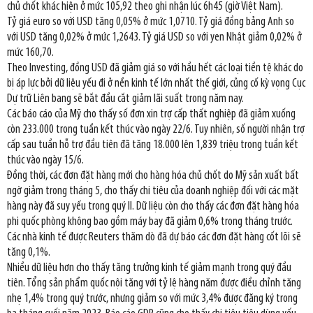
chủ chốt khác hiện ở mức 105,92 theo ghi nhận lúc 6h45 (giờ Việt Nam).
Tỷ giá euro so với USD tăng 0,05% ở mức 1,0710. Tỷ giá đồng bảng Anh so
với USD tăng 0,02% ở mức 1,2643. Tỷ giá USD so với yen Nhật giảm 0,02% ở
mức 160,70.
Theo Investing, đồng USD đã giảm giá so với hầu hết các loại tiền tệ khác do
bị áp lực bởi dữ liệu yếu đi ở nền kinh tế lớn nhất thế giới, củng cố kỳ vọng Cục
Dự trữ Liên bang sẽ bắt đầu cắt giảm lãi suất trong năm nay.
Các báo cáo của Mỹ cho thấy số đơn xin trợ cấp thất nghiệp đã giảm xuống
còn 233.000 trong tuần kết thúc vào ngày 22/6. Tuy nhiên, số người nhận trợ
cấp sau tuần hỗ trợ đầu tiên đã tăng 18.000 lên 1,839 triệu trong tuần kết
thúc vào ngày 15/6.
Đồng thời, các đơn đặt hàng mới cho hàng hóa chủ chốt do Mỹ sản xuất bất
ngờ giảm trong tháng 5, cho thấy chi tiêu của doanh nghiệp đối với các mặt
hàng này đã suy yếu trong quý II. Dữ liệu còn cho thấy các đơn đặt hàng hóa
phi quốc phòng không bao gồm máy bay đã giảm 0,6% trong tháng trước.
Các nhà kinh tế được Reuters thăm dò đã dự báo các đơn đặt hàng cốt lõi sẽ
tăng 0,1%.
Nhiều dữ liệu hơn cho thấy tăng trưởng kinh tế giảm mạnh trong quý đầu
tiên. Tổng sản phẩm quốc nội tăng với tỷ lệ hàng năm được điều chỉnh tăng
nhẹ 1,4% trong quý trước, nhưng giảm so với mức 3,4% được đăng ký trong