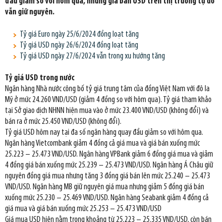
đầu giảm so với hôm qua, nhưng giá bán USD trên thị trường tự do
vẫn giữ nguyên.
Tỷ giá Euro ngày 25/6/2024 đồng loạt tăng
Tỷ giá USD ngày 26/6/2024 đồng loạt tăng
Tỷ giá USD ngày 27/6/2024 vẫn trong xu hướng tăng
Tỷ giá USD trong nước
Ngân hàng Nhà nước công bố tỷ giá trung tâm của đồng Việt Nam với đô la
Mỹ ở mức 24.260 VND/USD (giảm 4 đồng so với hôm qua). Tỷ giá tham khảo
tại Sở giao dịch NHNN hiện mua vào ở mức 23.400 VND/USD (không đổi) và
bán ra ở mức 25.450 VND/USD (không đổi).
Tỷ giá USD hôm nay tại đa số ngân hàng quay đầu giảm so với hôm qua.
Ngân hàng Vietcombank giảm 4 đồng cả giá mua và giá bán xuống mức
25.223 – 25.473 VND/USD. Ngân hàng VPBank giảm 6 đồng giá mua và giảm
4 đồng giá bán xuống mức 25.239 – 25.473 VND/USD. Ngân hàng Á Châu giữ
nguyên đồng giá mua nhưng tăng 3 đồng giá bán lên mức 25.240 – 25.473
VND/USD. Ngân hàng MB giữ nguyên giá mua nhưng giảm 5 đồng giá bán
xuống mức 25.230 – 25.469 VND/USD. Ngân hàng Seabank giảm 4 đồng cả
giá mua và giá bán xuống mức 25.253 – 25.473 VND/USD
Giá mua USD hiện nằm trong khoảng từ 25.223 – 25.335 VND/USD, còn bán