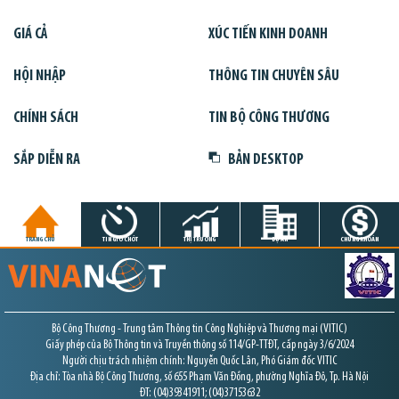
GIÁ CẢ
XÚC TIẾN KINH DOANH
HỘI NHẬP
THÔNG TIN CHUYÊN SÂU
CHÍNH SÁCH
TIN BỘ CÔNG THƯƠNG
SẮP DIỄN RA
BẢN DESKTOP
TRANG CHỦ
TIN GIỜ CHÓT
THỊ TRƯỜNG
DỰ ÁN
CHỨNG KHOÁN
Bộ Công Thương - Trung tâm Thông tin Công Nghiệp và Thương mại (VITIC)
Giấy phép của Bộ Thông tin và Truyền thông số 114/GP-TTĐT, cấp ngày 3/6/2024
Người chịu trách nhiệm chính: Nguyễn Quốc Lân, Phó Giám đốc VITIC
Địa chỉ: Tòa nhà Bộ Công Thương, số 655 Phạm Văn Đồng, phường Nghĩa Đô, Tp. Hà Nội
ĐT: (04)39341911; (04)37153632