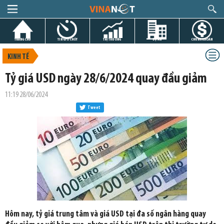
TRANG CHỦ
TIN GIỜ CHÓT
THỊ TRƯỜNG
DỰ ÁN
CHỨNG KHOÁN
KINH TẾ
Tỷ giá USD ngày 28/6/2024 quay đầu giảm
11:19 28/06/2024
Tweet
Hôm nay, tỷ giá trung tâm và giá USD tại đa số ngân hàng quay