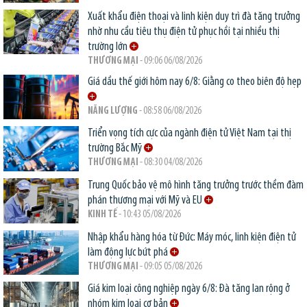
Xuất khẩu điện thoại và linh kiện duy trì đà tăng trưởng
nhờ nhu cầu tiêu thụ điện tử phục hồi tại nhiều thị
trường lớn
THƯƠNG MẠI
- 09:06 06/08/2026
Giá dầu thế giới hôm nay 6/8: Giằng co theo biên độ hẹp
NĂNG LƯỢNG
- 08:58 06/08/2026
Triển vọng tích cực của ngành điện tử Việt Nam tại thị
trường Bắc Mỹ
THƯƠNG MẠI
- 08:30 04/08/2026
Trung Quốc bảo vệ mô hình tăng trưởng trước thềm đàm
phán thương mại với Mỹ và EU
KINH TẾ
- 10:43 05/08/2026
Nhập khẩu hàng hóa từ Đức: Máy móc, linh kiện điện tử
làm động lực bứt phá
THƯƠNG MẠI
- 09:05 05/08/2026
Giá kim loại công nghiệp ngày 6/8: Đà tăng lan rộng ở
nhóm kim loại cơ bản