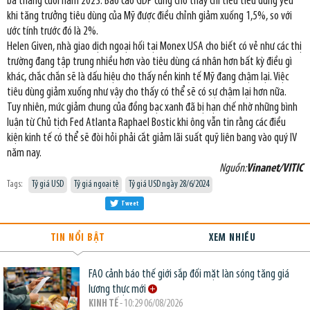
ba tháng cuối năm 2023. Báo cáo GDP cũng cho thấy chi tiêu tiêu dùng yếu
khi tăng trưởng tiêu dùng của Mỹ được điều chỉnh giảm xuống 1,5%, so với
ước tính trước đó là 2%.
Helen Given, nhà giao dịch ngoại hối tại Monex USA cho biết có vẻ như các thị
trường đang tập trung nhiều hơn vào tiêu dùng cá nhân hơn bất kỳ điều gì
khác, chắc chắn sẽ là dấu hiệu cho thấy nền kinh tế Mỹ đang chậm lại. Việc
tiêu dùng giảm xuống như vậy cho thấy có thể sẽ có sự chậm lại hơn nữa.
Tuy nhiên, mức giảm chung của đồng bạc xanh đã bị hạn chế nhờ những bình
luận từ Chủ tịch Fed Atlanta Raphael Bostic khi ông vẫn tin rằng các điều
kiện kinh tế có thể sẽ đòi hỏi phải cắt giảm lãi suất quỹ liên bang vào quý IV
năm nay.
Nguồn:
Vinanet/VITIC
Tags:
Tỷ giá USD
Tỷ giá ngoại tệ
Tỷ giá USD ngày 28/6/2024
Tweet
TIN NỔI BẬT
XEM NHIỀU
FAO cảnh báo thế giới sắp đối mặt làn sóng tăng giá
lương thực mới
KINH TẾ
- 10:29 06/08/2026