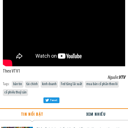
Theo VTV1
Nguồn:
VTV
Tags:
bản tin
tài chính
kinh doanh
Fed tăng lãi suất
mua bán cổ phần theo lô
cổ phiếu thuỷ sản
Tweet
TIN NỔI BẬT
XEM NHIỀU