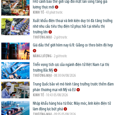
FAO cảnh báo thế giới sắp đối mặt làn sóng tăng giá
lương thực mới
KINH TẾ
- 43 phút trước
Xuất khẩu điện thoại và linh kiện duy trì đà tăng trưởng
nhờ nhu cầu tiêu thụ điện tử phục hồi tại nhiều thị
trường lớn
THƯƠNG MẠI
- 2 giờ trước
Giá dầu thế giới hôm nay 6/8: Giằng co theo biên độ hẹp
NĂNG LƯỢNG
- 2 giờ trước
Triển vọng tích cực của ngành điện tử Việt Nam tại thị
trường Bắc Mỹ
THƯƠNG MẠI
- 08:30 04/08/2026
Trung Quốc bảo vệ mô hình tăng trưởng trước thềm đàm
phán thương mại với Mỹ và EU
KINH TẾ
- 10:43 05/08/2026
Nhập khẩu hàng hóa từ Đức: Máy móc, linh kiện điện tử
làm động lực bứt phá
THƯƠNG MẠI
- 09:05 05/08/2026