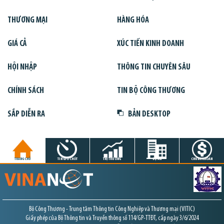
THƯƠNG MẠI
HÀNG HÓA
GIÁ CẢ
XÚC TIẾN KINH DOANH
HỘI NHẬP
THÔNG TIN CHUYÊN SÂU
CHÍNH SÁCH
TIN BỘ CÔNG THƯƠNG
SẮP DIỄN RA
BẢN DESKTOP
TRANG CHỦ
TIN GIỜ CHÓT
THỊ TRƯỜNG
DỰ ÁN
CHỨNG KHOÁN
Bộ Công Thương - Trung tâm Thông tin Công Nghiệp và Thương mại (VITIC)
Giấy phép của Bộ Thông tin và Truyền thông số 114/GP-TTĐT, cấp ngày 3/6/2024