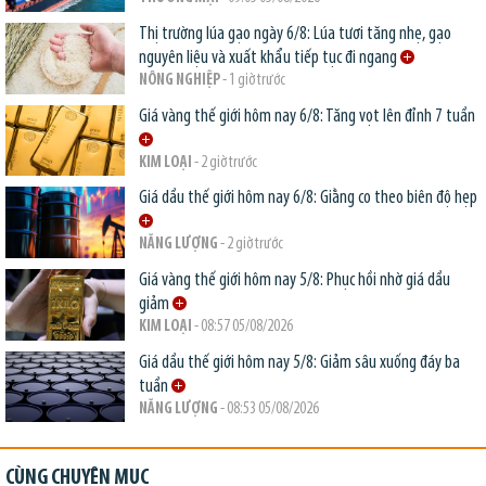
Thị trường lúa gạo ngày 6/8: Lúa tươi tăng nhẹ, gạo
nguyên liệu và xuất khẩu tiếp tục đi ngang
NÔNG NGHIỆP
- 1 giờ trước
Giá vàng thế giới hôm nay 6/8: Tăng vọt lên đỉnh 7 tuần
KIM LOẠI
- 2 giờ trước
Giá dầu thế giới hôm nay 6/8: Giằng co theo biên độ hẹp
NĂNG LƯỢNG
- 2 giờ trước
Giá vàng thế giới hôm nay 5/8: Phục hồi nhờ giá dầu
giảm
KIM LOẠI
- 08:57 05/08/2026
Giá dầu thế giới hôm nay 5/8: Giảm sâu xuống đáy ba
tuần
NĂNG LƯỢNG
- 08:53 05/08/2026
CÙNG CHUYÊN MỤC