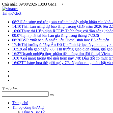
Chủ nhật, 09/08/2026 13:03 GMT + 7
Tin giờ chót
08:21
Làn sóng mở rộng sản xuất thúc đẩy nhập khẩu của khối
14:10
Thái Lan nâng dự báo tăng trưởng GDP năm 2026 lên 2
10:00
Thực thi Hiệp định RCEP: Thích ứng với ‘làn sóng’ phò
09:07
Lạm phát tại Ba Lan gia tăng trong tháng 7/2026
08:20
BSR xuất bán lô nhiên liệu Diesel sinh học B5 đầu tiên
17:46
Thị trường đường Ấn Độ lập đỉnh kỷ lục: Nguồn cung kha
16:52
Giá lúa gạo ngày 7/8: Thị trường giao dịch chậm, giá gạo
16:27
Doanh nghiệp thực phẩm tiêu dùng tìm đối tác tại Vietna
16:07
Giá năng lượng thế giới hôm nay 7/8: Dầu đốt có mức tăn
16:02
TT hàng hoá thế giới ngày 7/8: Nguồn cung thắt chặt và rủ
Tìm kiếm
Trang chủ
Tin bộ công thương
Đảng & Bác Hồ