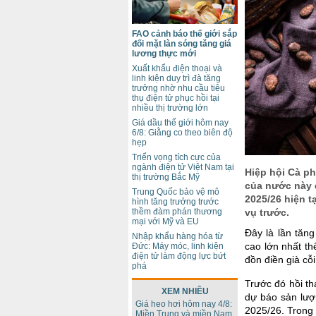
FAO cảnh báo thế giới sắp
đối mặt làn sóng tăng giá
lương thực mới
Xuất khẩu điện thoại và
linh kiện duy trì đà tăng
trưởng nhờ nhu cầu tiêu
thụ điện tử phục hồi tại
nhiều thị trường lớn
Giá dầu thế giới hôm nay
6/8: Giằng co theo biên độ
hẹp
Triển vọng tích cực của
ngành điện tử Việt Nam tại
Hiệp hội Cà ph
thị trường Bắc Mỹ
của nước này d
Trung Quốc bảo vệ mô
2025/26 hiện t
hình tăng trưởng trước
thềm đàm phán thương
vụ trước.
mại với Mỹ và EU
Đây là lần tăn
Nhập khẩu hàng hóa từ
cao lớn nhất th
Đức: Máy móc, linh kiện
điện tử làm động lực bứt
đồn điền già cỗ
phá
Trước đó hồi th
XEM NHIỀU
dự báo sản lượ
Giá heo hơi hôm nay 4/8:
2025/26. Trong
Miền Trung và miền Nam