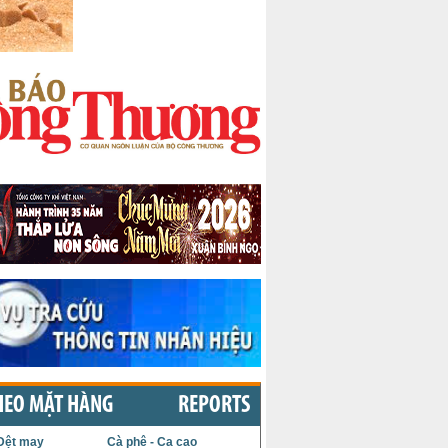
HEO MẶT HÀNG
REPORTS
Dệt may
Cà phê - Ca cao