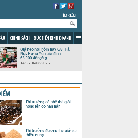
TÌM KIẾM
SÂU
CHÍNH SÁCH
XÚC TIẾN KINH DOANH
Giá heo hơi hôm nay 6/8: Hà
Nội, Hưng Yên giữ đỉnh
63.000 đồng/kg
14:35 06/08/2026
ĐIỂM
Thị trường cà phê thế giới
nóng lên do hạn hán
Thị trường đường thế giới sẽ
thiếu cung