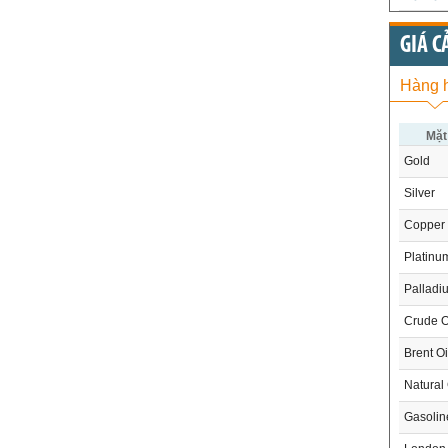
GIÁ C
Hàng 
Mặt
Gold
Silver
Copper
Platinu
Palladi
Crude O
Brent Oi
Natural
Gasoli