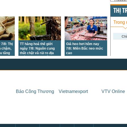
London 
US Whe
THỊ 
US Cor
Trong
US Soy
US Coff
Chỉ
 7/8: Thị
TT hàng hoá thế giới
Giá heo hơi hôm nay
US Sug
h chậm,
ngày 7/8: Nguồn cung
7/8: Miền Bắc neo mức
ẩu tăng
thắt chặt và rủi ro địa
cao
US Cott
chính trị đã tạo động lực
mới cho giá
London
US Coc
Rough 
Báo Công Thương
Vietnamexport
VTV Online
Nguồn Fi