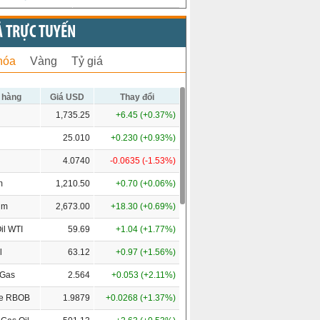
Ả TRỰC TUYẾN
hóa
Vàng
Tỷ giá
 hàng
Giá USD
Thay đổi
1,735.25
+6.45 (+0.37%)
25.010
+0.230 (+0.93%)
4.0740
-0.0635 (-1.53%)
m
1,210.50
+0.70 (+0.06%)
um
2,673.00
+18.30 (+0.69%)
il WTI
59.69
+1.04 (+1.77%)
l
63.12
+0.97 (+1.56%)
 Gas
2.564
+0.053 (+2.11%)
ne RBOB
1.9879
+0.0268 (+1.37%)