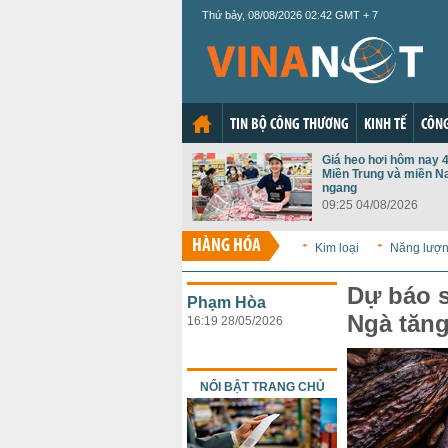
Thứ bảy, 08/08/2026 02:42 GMT + 7
TIN BỘ CÔNG THƯƠNG
KINH TẾ
CÔNG
Giá heo hơi hôm nay 4
Miền Trung và miền N
ngang
09:25 04/08/2026
HÀNG HÓA
Kim loại
Năng lượ
Dự báo s
Phạm Hòa
Ngà tăng
16:19 28/05/2026
NỔI BẬT TRANG CHỦ