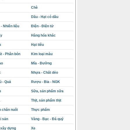
Chè
Dầu - Hạt có dầu
- Nhiên liệu
Điện - Điện tử
ấy
Hàng hóa khác
u
Hạt tiêu
t - Phân bón
Kim loại màu
ạo
Mía - Đường
c
Nhựa - Chất dẻo
ủ - Quả
Rượu - Bia - NGK
p
Sữa, sản phẩm sữa
á
Thịt, sản phẩm thịt
 chăn nuôi
Thực phẩm
i sản
Vàng - Bạc - Đá quý
u xây dựng
Xe