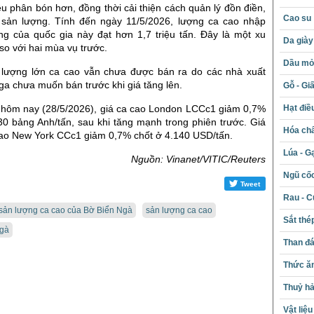
u phân bón hơn, đồng thời cải thiện cách quản lý đồn điền,
Cao su
 sản lượng. Tính đến ngày 11/5/2026, lượng ca cao nhập
ảng của quốc gia này đạt hơn 1,7 triệu tấn. Đây là một xu
Da giày
so với hai mùa vụ trước.
Dầu mỏ 
 lượng lớn ca cao vẫn chưa được bán ra do các nhà xuất
a chưa muốn bán trước khi giá tăng lên.
Gỗ - Gi
Hạt điề
h hôm nay (28/5/2026), giá ca cao London LCCc1 giảm 0,7%
0 bảng Anh/tấn, sau khi tăng mạnh trong phiên trước. Giá
Hóa chấ
cao New York CCc1 giảm 0,7% chốt ở 4.140 USD/tấn.
Lúa - G
Nguồn: Vinanet/VITIC/Reuters
Ngũ cố
Tweet
Rau - C
sản lượng ca cao của Bờ Biển Ngà
sản lượng ca cao
Sắt thé
Ngà
Than đ
Thức ăn
Thuỷ hả
Vật liệ