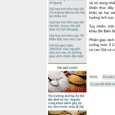
và sử dụng nhiề
đi ngang
khiến thúc đẩy
Giá heo hơi hôm nay 5/8:
khẩu tại hai c
Thị trường tiếp tục lùi nhẹ
tại nhiều nơi
hướng tích cực 
Giá heo hơi hôm nay 6/8:
Hà Nội, Hưng Yên giữ
Tuy nhiên, một
đỉnh 63.000 đồng/kg
khẩu Bờ Biển Ng
Giá heo hơi hôm nay 7/8:
Miền Bắc neo mức cao
Phiên giao dịc
xuống mức 3.13
Giá lúa gạo ngày
3/8/2026: Gạo nguyên
ca cao Giá ca 
liệu neo cao, thị trường
giao dịch chậm đầu tuần
TIN GIỜ CHÓT
TAGS:
Dự báo 
ca cao Bờ Biển 
Thị trường đường Ấn Độ
lập đỉnh kỷ lục: Nguồn
cung khan hiếm gây áp
lực lớn trước mùa lễ hội