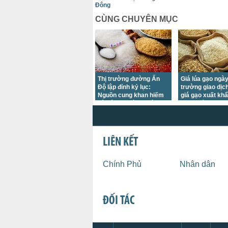
Đông
CÙNG CHUYÊN MỤC
Thị trường đường Ấn
Giá lúa gạo ngày
Độ lập đỉnh kỷ lục:
trường giao dịc
Nguồn cung khan hiếm
giá gạo xuất kh
gây áp lực lớn trước
giảm trái chiều
mùa lễ hội
LIÊN KẾT
Chính Phủ
Nhân dân
ĐỐI TÁC