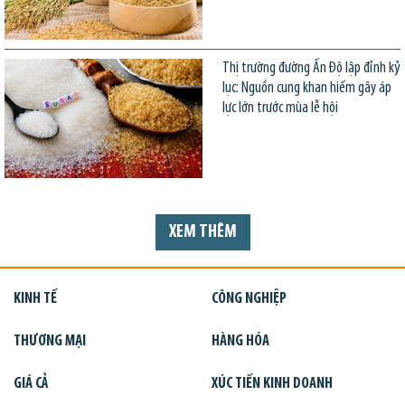
Thị trường đường Ấn Độ lập đỉnh kỷ
lục: Nguồn cung khan hiếm gây áp
lực lớn trước mùa lễ hội
XEM THÊM
KINH TẾ
CÔNG NGHIỆP
THƯƠNG MẠI
HÀNG HÓA
GIÁ CẢ
XÚC TIẾN KINH DOANH