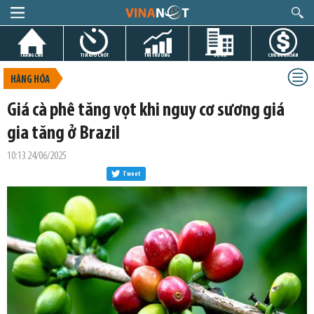
TRANG CHỦ
TIN GIỜ CHÓT
THỊ TRƯỜNG
DỰ ÁN
CHỨNG KHOÁN
HÀNG HÓA
Giá cà phê tăng vọt khi nguy cơ sương giá
gia tăng ở Brazil
10:13 24/06/2025
Tweet