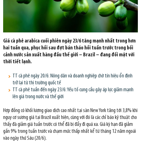
Giá cà phê arabica cuối phiên ngày 23/6 tăng mạnh nhất trong hơn
hai tuần qua, phục hồi sau đợt bán tháo hồi tuần trước trong bối
cảnh nước sản xuất hàng đầu thế giới – Brazil – đang đối mặt với
thời tiết lạnh.
TT cà phê ngày 20/6: Nông dân và doanh nghiệp chờ tín hiệu ổn định
trở lại từ thị trường quốc tế
TT cà phê tuần đến ngày 23/6: Yếu tố cung cầu gây áp lực giảm mạnh
lên giá trong nước và thế giới
Hợp đồng có khối lượng giao dịch cao nhất tại sàn New York tăng tới 3,8% khi
nguy cơ sương giá tại Brazil xuất hiện, cùng với đó là các chỉ báo kỹ thuật cho
thấy đà giảm giá tuần trước có thể đã bị đẩy đi quá xa. Giá kỳ hạn đã giảm
gần 9% trong tuần trước và chạm mức thấp nhất kể từ tháng 12 năm ngoái
vào ngày thứ Sáu (20/6).