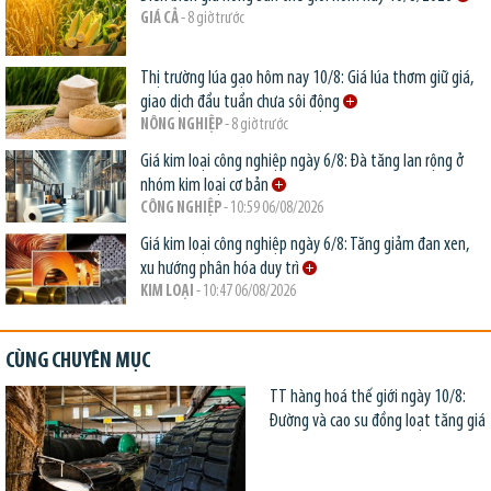
GIÁ CẢ
- 8 giờ trước
Thị trường lúa gạo hôm nay 10/8: Giá lúa thơm giữ giá,
giao dịch đầu tuần chưa sôi động
NÔNG NGHIỆP
- 8 giờ trước
Giá kim loại công nghiệp ngày 6/8: Đà tăng lan rộng ở
nhóm kim loại cơ bản
CÔNG NGHIỆP
- 10:59 06/08/2026
Giá kim loại công nghiệp ngày 6/8: Tăng giảm đan xen,
xu hướng phân hóa duy trì
KIM LOẠI
- 10:47 06/08/2026
CÙNG CHUYÊN MỤC
TT hàng hoá thế giới ngày 10/8:
Đường và cao su đồng loạt tăng giá