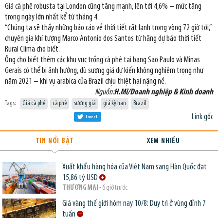
Giá cà phê robusta tại London cũng tăng mạnh, lên tới 4,6% – mức tăng
trong ngày lớn nhất kể từ tháng 4.
“Chúng ta sẽ thấy những báo cáo về thời tiết rất lạnh trong vòng 72 giờ tới,”
chuyên gia khí tượng Marco Antonio dos Santos từ hãng dự báo thời tiết
Rural Clima cho biết.
Ông cho biết thêm các khu vực trồng cà phê tại bang Sao Paulo và Minas
Gerais có thể bị ảnh hưởng, dù sương giá dự kiến không nghiêm trọng như
năm 2021 – khi vụ arabica của Brazil chịu thiệt hại nặng nề.
Nguồn:
H.Mĩ/Doanh nghiệp & Kinh doanh
Tags:
Giá cà phê
cà phê
sương giá
giá kỳ hạn
Brazil
Link gốc
Tweet
TIN NỔI BẬT
XEM NHIỀU
Xuất khẩu hàng hóa của Việt Nam sang Hàn Quốc đạt
15,86 tỷ USD
THƯƠNG MẠI
- 6 giờ trước
Giá vàng thế giới hôm nay 10/8: Duy trì ở vùng đỉnh 7
tuần