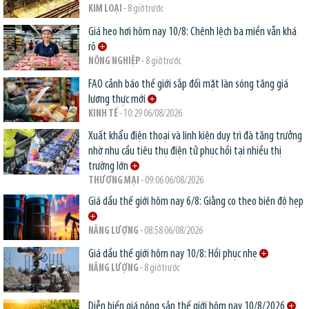
KIM LOẠI
- 8 giờ trước
Giá heo hơi hôm nay 10/8: Chênh lệch ba miền vẫn khá
rõ
NÔNG NGHIỆP
- 8 giờ trước
FAO cảnh báo thế giới sắp đối mặt làn sóng tăng giá
lương thực mới
KINH TẾ
- 10:29 06/08/2026
Xuất khẩu điện thoại và linh kiện duy trì đà tăng trưởng
nhờ nhu cầu tiêu thụ điện tử phục hồi tại nhiều thị
trường lớn
THƯƠNG MẠI
- 09:06 06/08/2026
Giá dầu thế giới hôm nay 6/8: Giằng co theo biên độ hẹp
NĂNG LƯỢNG
- 08:58 06/08/2026
Giá dầu thế giới hôm nay 10/8: Hồi phục nhẹ
NĂNG LƯỢNG
- 8 giờ trước
Diễn biến giá nông sản thế giới hôm nay 10/8/2026