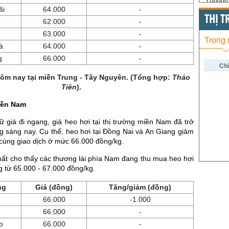
London 
ãi
64.000
-
US Whe
THỊ 
62.000
-
US Cor
63.000
-
Trong
à
64.000
-
US Soy
g
66.000
-
US Coff
Chỉ
hôm nay tại miền Trung - Tây Nguyên. (Tổng hợp:
Thảo
US Sug
Tiên
).
US Cott
iền Nam
London
ữ giá đi ngang, giá heo hơi tại thị trường miền Nam đã trở
ng sáng nay. Cụ thể, heo hơi tại Đồng Nai và An Giang giảm
US Coc
cùng giao dịch ở mức 66.000 đồng/kg.
Rough 
hất cho thấy các thương lái phía Nam đang thu mua heo hơi
Nguồn Fi
g từ 65.000 - 67.000 đồng/kg.
ng
Giá (đồng)
Tăng/giảm (đồng)
66.000
-1.000
66.000
-
p
66.000
-