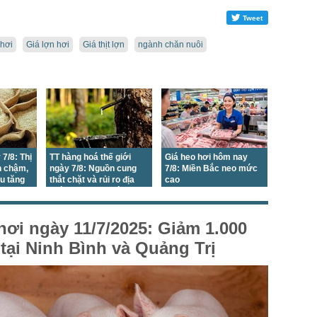
Tweet
 hơi
Giá lợn hơi
Giá thịt lợn
ngành chăn nuôi
 7/8: Thị
TT hàng hoá thế giới
Giá heo hơi hôm nay
h chậm,
ngày 7/8: Nguồn cung
7/8: Miền Bắc neo mức
ẩu tăng
thắt chặt và rủi ro địa
cao
chính trị đã tạo động lực
mới cho giá
hơi ngày 11/7/2025: Giảm 1.000
tại Ninh Bình và Quảng Trị