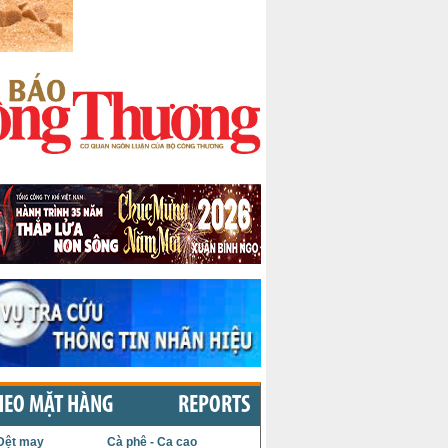
HEO MẶT HÀNG
REPORTS
Dệt may
Cà phê - Ca cao