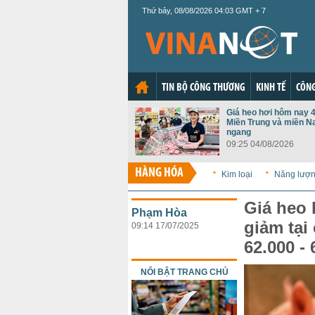
Thứ bảy, 08/08/2026 04:03 GMT + 7
TIN BỘ CÔNG THƯƠNG
KINH TẾ
CÔNG
Giá heo hơi hôm nay 4
Miền Trung và miền N
ngang
09:25 04/08/2026
HÀNG HÓA
Kim loại
Năng lượ
Giá heo 
Phạm Hòa
giảm tại
09:14 17/07/2025
62.000 -
NỔI BẬT TRANG CHỦ