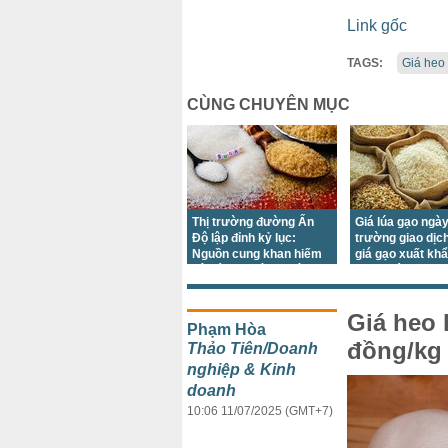
Link gốc
TAGS:
Giá heo
CÙNG CHUYÊN MỤC
Thị trường đường Ấn
Giá lúa gạo ngày
Độ lập đỉnh kỷ lục:
trường giao dịc
Nguồn cung khan hiếm
giá gạo xuất kh
gây áp lực lớn trước
giảm trái chiều
mùa lễ hội
Giá heo 
Phạm Hòa
đồng/kg 
Thảo Tiên/Doanh
nghiệp & Kinh
doanh
10:06 11/07/2025 (GMT+7)