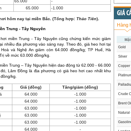
65.000
-
n
65.000
-1.000
GIÁ C
hơi hôm nay tại miền Bắc. (Tổng hợp:
Thảo
Tiên
).
Hàng 
iền Trung - Tây Nguyên
 hơi miền Trung - Tây Nguyên cũng chứng kiến mức giảm
Mặt
ại nhiều địa phương vào sáng nay. Theo đó, giá heo hơi tại
Gold
h Hoà và Nghệ An giảm còn 64.000 đồng/kg; TP Huế, Hà
Trị về mức 63.000 đồng/kg.
Silver
 miền Trung – Tây Nguyên hiện dao động từ 62.000 - 66.000
Copper
 đó, Lâm Đồng là địa phương có giá heo hơi cao nhất khu
Platinu
 đồng/kg.
Palladi
ng
Giá (đồng)
Tăng/giảm (đồng)
Crude O
á
64.000
-1.000
64.000
-1.000
Brent Oi
63.000
-1.000
Natural
ị
63.000
-1.000
Gasoli
63.000
-1.000
64.000
-