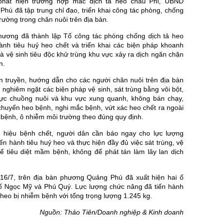
phát hiện trường hợp mắc dịch tả heo châu Phi, UBND
hú đã tập trung chỉ đạo, triển khai công tác phòng, chống
trường trong chăn nuôi trên địa bàn.
hương đã thành lập Tổ công tác phòng chống dịch tả heo
hành tiêu huỷ heo chết và triển khai các biện pháp khoanh
à vệ sinh tiêu độc khử trùng khu vực xảy ra dịch ngăn chặn
n.
ên truyền, hướng dẫn cho các người chăn nuôi trên địa bàn
 nghiêm ngặt các biện pháp vệ sinh, sát trùng bằng vôi bột,
ực chuồng nuôi và khu vực xung quanh, không bán chạy,
chuyển heo bệnh, nghi mắc bệnh, vứt xác heo chết ra ngoài
h bệnh, ô nhiễm môi trường theo đúng quy định.
 hiệu bệnh chết, người dân cần báo ngay cho lực lượng
ến hành tiêu huỷ heo và thực hiện đầy đủ việc sát trùng, vệ
để tiêu diệt mầm bệnh, không để phát tán làm lây lan dịch
16/7, trên địa bàn phương Quảng Phú đã xuất hiện hai ổ
phố Ngọc Mỹ và Phú Quý. Lực lượng chức năng đã tiến hành
 heo bị nhiễm bệnh với tổng trọng lượng 1.245 kg.
Nguồn: Thảo Tiên/Doanh nghiệp & Kinh doanh