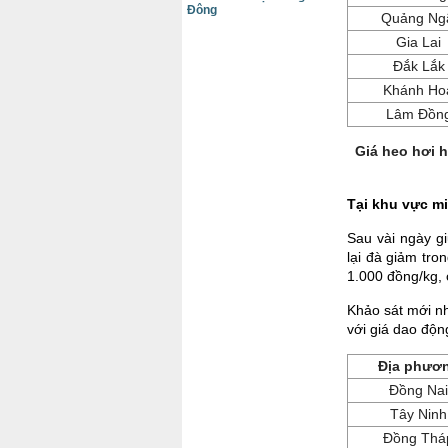
Đông
Quảng Ng
Gia Lai
Đắk Lắk
Khánh Ho
Lâm Đồn
Giá heo hơi 
Tại khu vực m
Sau vài ngày gi
lại đà giảm tro
1.000 đồng/kg, 
Khảo sát mới n
với giá dao độn
Địa phươ
Đồng Nai
Tây Ninh
Đồng Thá