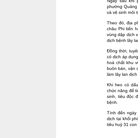
Ngay sau khi 
phường Quảng P
và vệ sinh môi 
Theo đó, địa p
châu Phi tiến 
vùng dập dịch v
dịch bệnh lây la
Đồng thời, tuy
có dịch áp dụng
hoá chất khu v
buôn bán, vận 
làm lây lan dịc
Khi heo có dấu
chức năng để ti
sinh, tiêu độc 
bệnh.
Tính đến ngày 
dịch tại khối 
tiêu huỷ 31 con