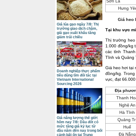
Sơn La
Hưng Yê
Giá heo 
Giá lúa gạo ngày 7/8: Thị
trường giao dịch chậm,
Tại khu vực m
giá gạo xuất khẩu tăng
giảm trái chiều
Thị trường heo
1.000 đồng/kg t
các tỉnh Than
Tĩnh và Quảng 
Giá heo hơi tại
Doanh nghiệp thực phẩm
đồng/kg. Trong
tiêu dùng tìm đối tác tại
vực, đạt 66.000
Vietnam International
Sourcing 2026
Địa phươ
Thanh Ho
Nghệ An
Hà Tĩnh
Giá năng lượng thế giới
Quảng Tr
hôm nay 7/8: Dầu đốt có
mức tăng giá kỷ lục từ
Huế
đầu năm đến nay trong bối
Đà Nẵng
cảnh bất ổn tại Trung