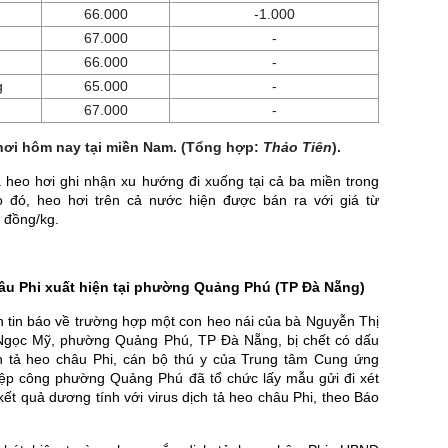
66.000
-1.000
67.000
-
66.000
-
g
65.000
-
67.000
-
hơi hôm nay tại miền Nam. (Tổng hợp:
Thảo
Tiên
).
á heo hơi ghi nhận xu hướng đi xuống tại cả ba miền trong
 đó, heo hơi trên cả nước hiện được bán ra với giá từ
 đồng/kg.
hâu Phi xuất hiện tại phường Quảng Phú (TP Đà Nẵng)
n tin báo về trường hợp một con heo nái của bà Nguyễn Thị
Ngọc Mỹ, phường Quảng Phú, TP Đà Nẵng, bị chết có dấu
h tả heo châu Phi, cán bộ thú y của Trung tâm Cung ứng
iệp công phường Quảng Phú đã tổ chức lấy mẫu gửi đi xét
ết quả dương tính với virus dịch tả heo châu Phi, theo Báo