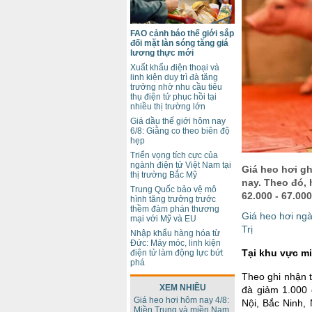
FAO cảnh báo thế giới sắp
đối mặt làn sóng tăng giá
lương thực mới
Xuất khẩu điện thoại và
linh kiện duy trì đà tăng
trưởng nhờ nhu cầu tiêu
thụ điện tử phục hồi tại
nhiều thị trường lớn
Giá dầu thế giới hôm nay
6/8: Giằng co theo biên độ
hẹp
Triển vọng tích cực của
ngành điện tử Việt Nam tại
Giá heo hơi gh
thị trường Bắc Mỹ
nay. Theo đó, 
Trung Quốc bảo vệ mô
62.000 - 67.00
hình tăng trưởng trước
thềm đàm phán thương
Giá heo hơi ngà
mại với Mỹ và EU
Trị
Nhập khẩu hàng hóa từ
Đức: Máy móc, linh kiện
Tại khu vực m
điện tử làm động lực bứt
phá
Theo ghi nhận t
XEM NHIỀU
đà giảm 1.000 
Giá heo hơi hôm nay 4/8:
Nội, Bắc Ninh,
Miền Trung và miền Nam