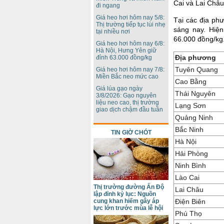
Cai và Lai Châ
đi ngang
Giá heo hơi hôm nay 5/8:
Tại các địa phư
Thị trường tiếp tục lùi nhẹ
sáng nay. Hiện
tại nhiều nơi
66.000 đồng/kg
Giá heo hơi hôm nay 6/8:
Hà Nội, Hưng Yên giữ
Địa phương
đỉnh 63.000 đồng/kg
Tuyên Quang
Giá heo hơi hôm nay 7/8:
Miền Bắc neo mức cao
Cao Bằng
Giá lúa gạo ngày
Thái Nguyên
3/8/2026: Gạo nguyên
liệu neo cao, thị trường
Lạng Sơn
giao dịch chậm đầu tuần
Quảng Ninh
Bắc Ninh
TIN GIỜ CHÓT
Hà Nội
Hải Phòng
Ninh Bình
Lào Cai
Thị trường đường Ấn Độ
Lai Châu
lập đỉnh kỷ lục: Nguồn
Điện Biên
cung khan hiếm gây áp
lực lớn trước mùa lễ hội
Phú Thọ