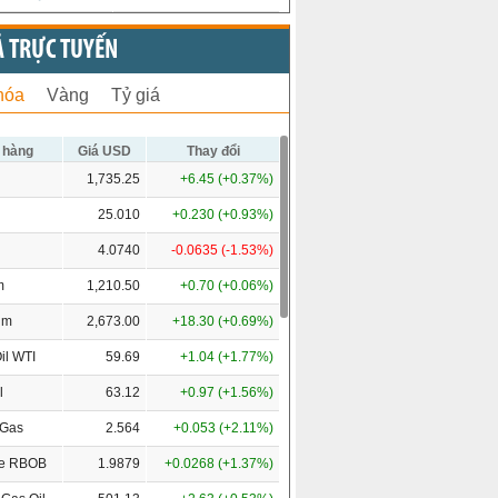
Ả TRỰC TUYẾN
hóa
Vàng
Tỷ giá
 hàng
Giá USD
Thay đổi
1,735.25
+6.45 (+0.37%)
25.010
+0.230 (+0.93%)
4.0740
-0.0635 (-1.53%)
m
1,210.50
+0.70 (+0.06%)
um
2,673.00
+18.30 (+0.69%)
il WTI
59.69
+1.04 (+1.77%)
l
63.12
+0.97 (+1.56%)
 Gas
2.564
+0.053 (+2.11%)
ne RBOB
1.9879
+0.0268 (+1.37%)