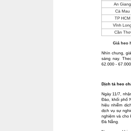
An Giang
Cà Mau
TP HCM
Vĩnh Lon
Cần Thơ
Giá heo 
Nhìn chung, gi
sáng nay. Theo
62.000 - 67.000
Dịch tả heo c
Ngày 11/7, nhậ
Đào, khối phố 
hiệu nhiễm dịc
dịch vụ sự ngh
nghiệm và cho k
Đà Nẵng.