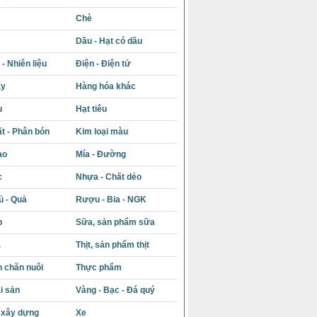
Chè
Dầu - Hạt có dầu
- Nhiên liệu
Điện - Điện tử
ấy
Hàng hóa khác
u
Hạt tiêu
t - Phân bón
Kim loại màu
ạo
Mía - Đường
c
Nhựa - Chất dẻo
ủ - Quả
Rượu - Bia - NGK
p
Sữa, sản phẩm sữa
á
Thịt, sản phẩm thịt
 chăn nuôi
Thực phẩm
i sản
Vàng - Bạc - Đá quý
u xây dựng
Xe