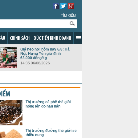
TÌM KIẾM
SÂU
CHÍNH SÁCH
XÚC TIẾN KINH DOANH
Giá heo hơi hôm nay 6/8: Hà
Nội, Hưng Yên giữ đỉnh
63.000 đồng/kg
14:35 06/08/2026
ĐIỂM
Thị trường cà phê thế giới
nóng lên do hạn hán
Thị trường đường thế giới sẽ
thiếu cung