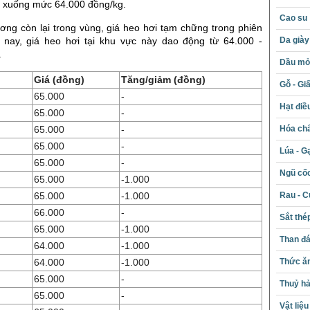
u xuống mức 64.000 đồng/kg.
Cao su
ơng còn lại trong vùng, giá heo hơi tạm chững trong phiên
Da giày
 nay, giá heo hơi tại khu vực này dao động từ 64.000 -
.
Dầu mỏ 
Giá (đồng)
Tăng/giảm (đồng)
Gỗ - Gi
65.000
-
Hạt điề
65.000
-
Hóa chấ
65.000
-
65.000
-
Lúa - G
65.000
-
Ngũ cố
65.000
-1.000
Rau - C
65.000
-1.000
66.000
-
Sắt thé
65.000
-1.000
Than đ
64.000
-1.000
Thức ăn
64.000
-1.000
65.000
-
Thuỷ hả
65.000
-
Vật liệ