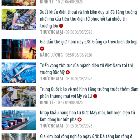
KINH TẾ
- 10:29 06/08/2026
Xuất khẩu điện thoại và linh kiện duy trì đà tăng trưởng
nhờ nhu cầu tiêu thụ điện tử phục hồi tại nhiều thị
trường lớn
THƯƠNG MẠI
- 09:06 06/08/2026
Giá dầu thế giới hôm nay 6/8: Giằng co theo biên độ hẹp
NĂNG LƯỢNG
- 08:58 06/08/2026
Triển vọng tích cực của ngành điện tử Việt Nam tại thị
trường Bắc Mỹ
THƯƠNG MẠI
- 08:30 04/08/2026
Trung Quốc bảo vệ mô hình tăng trưởng trước thềm đàm
phán thương mại với Mỹ và EU
KINH TẾ
- 10:43 05/08/2026
Nhập khẩu hàng hóa từ Đức: Máy móc, linh kiện điện tử
làm động lực bứt phá
THƯƠNG MẠI
- 09:05 05/08/2026
Giá kim loại công nghiệp ngày 6/8: Đà tăng lan rộng ở