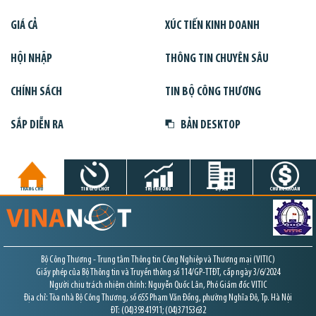
GIÁ CẢ
XÚC TIẾN KINH DOANH
HỘI NHẬP
THÔNG TIN CHUYÊN SÂU
CHÍNH SÁCH
TIN BỘ CÔNG THƯƠNG
SẮP DIỄN RA
BẢN DESKTOP
TRANG CHỦ
TIN GIỜ CHÓT
THỊ TRƯỜNG
DỰ ÁN
CHỨNG KHOÁN
Bộ Công Thương - Trung tâm Thông tin Công Nghiệp và Thương mại (VITIC)
Giấy phép của Bộ Thông tin và Truyền thông số 114/GP-TTĐT, cấp ngày 3/6/2024
Người chịu trách nhiệm chính: Nguyễn Quốc Lân, Phó Giám đốc VITIC
Địa chỉ: Tòa nhà Bộ Công Thương, số 655 Phạm Văn Đồng, phường Nghĩa Đô, Tp. Hà Nội
ĐT: (04)39341911; (04)37153632