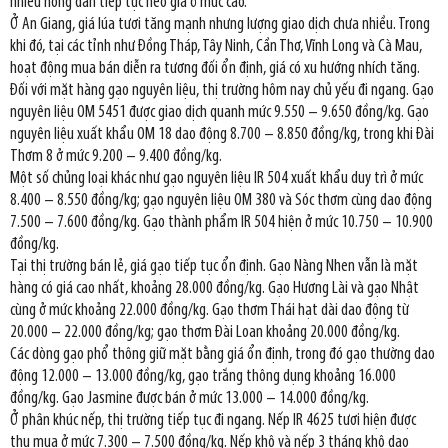
nhiều nông dân tiếp tục neo giá ở mức cao.
Ở An Giang, giá lúa tươi tăng mạnh nhưng lượng giao dịch chưa nhiều. Trong
khi đó, tại các tỉnh như Đồng Tháp, Tây Ninh, Cần Thơ, Vĩnh Long và Cà Mau,
hoạt động mua bán diễn ra tương đối ổn định, giá có xu hướng nhích tăng.
Đối với mặt hàng gạo nguyên liệu, thị trường hôm nay chủ yếu đi ngang. Gạo
nguyên liệu OM 5451 được giao dịch quanh mức 9.550 – 9.650 đồng/kg. Gạo
nguyên liệu xuất khẩu OM 18 dao động 8.700 – 8.850 đồng/kg, trong khi Đài
Thơm 8 ở mức 9.200 – 9.400 đồng/kg.
Một số chủng loại khác như gạo nguyên liệu IR 504 xuất khẩu duy trì ở mức
8.400 – 8.550 đồng/kg; gạo nguyên liệu OM 380 và Sóc thơm cùng dao động
7.500 – 7.600 đồng/kg. Gạo thành phẩm IR 504 hiện ở mức 10.750 – 10.900
đồng/kg.
Tại thị trường bán lẻ, giá gạo tiếp tục ổn định. Gạo Nàng Nhen vẫn là mặt
hàng có giá cao nhất, khoảng 28.000 đồng/kg. Gạo Hương Lài và gạo Nhật
cùng ở mức khoảng 22.000 đồng/kg. Gạo thơm Thái hạt dài dao động từ
20.000 – 22.000 đồng/kg; gạo thơm Đài Loan khoảng 20.000 đồng/kg.
Các dòng gạo phổ thông giữ mặt bằng giá ổn định, trong đó gạo thường dao
động 12.000 – 13.000 đồng/kg, gạo trắng thông dụng khoảng 16.000
đồng/kg. Gạo Jasmine được bán ở mức 13.000 – 14.000 đồng/kg.
Ở phân khúc nếp, thị trường tiếp tục đi ngang. Nếp IR 4625 tươi hiện được
thu mua ở mức 7.300 – 7.500 đồng/kg. Nếp khô và nếp 3 tháng khô dao