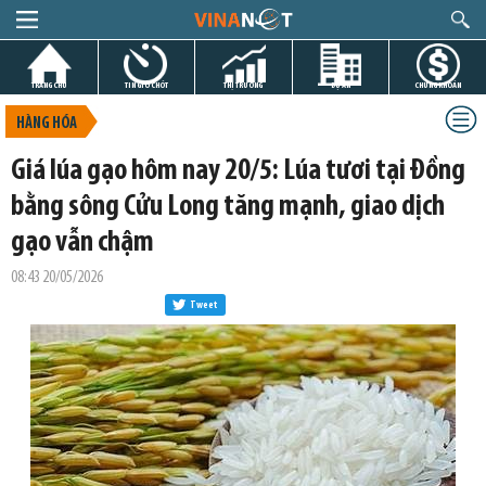
TRANG CHỦ
TIN GIỜ CHÓT
THỊ TRƯỜNG
DỰ ÁN
CHỨNG KHOÁN
HÀNG HÓA
Giá lúa gạo hôm nay 20/5: Lúa tươi tại Đồng
bằng sông Cửu Long tăng mạnh, giao dịch
gạo vẫn chậm
08:43 20/05/2026
Tweet