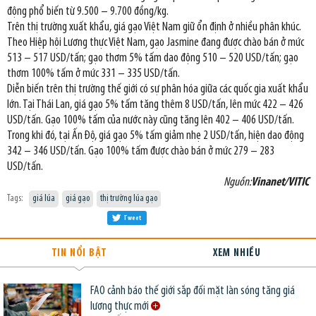
động phổ biến từ 9.500 – 9.700 đồng/kg.
Trên thị trường xuất khẩu, giá gạo Việt Nam giữ ổn định ở nhiều phân khúc.
Theo Hiệp hội Lương thực Việt Nam, gạo Jasmine đang được chào bán ở mức
513 – 517 USD/tấn; gạo thơm 5% tấm dao động 510 – 520 USD/tấn; gạo
thơm 100% tấm ở mức 331 – 335 USD/tấn.
Diễn biến trên thị trường thế giới có sự phân hóa giữa các quốc gia xuất khẩu
lớn. Tại Thái Lan, giá gạo 5% tấm tăng thêm 8 USD/tấn, lên mức 422 – 426
USD/tấn. Gạo 100% tấm của nước này cũng tăng lên 402 – 406 USD/tấn.
Trong khi đó, tại Ấn Độ, giá gạo 5% tấm giảm nhẹ 2 USD/tấn, hiện dao động
342 – 346 USD/tấn. Gạo 100% tấm được chào bán ở mức 279 – 283
USD/tấn.
Nguồn:
Vinanet/VITIC
Tags:
giá lúa
giá gạo
thị trường lúa gạo
Tweet
TIN NỔI BẬT
XEM NHIỀU
FAO cảnh báo thế giới sắp đối mặt làn sóng tăng giá
lương thực mới