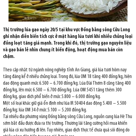
Thị trường lúa gạo ngày 20/5 tại khu vực Đồng bằng sông Cửu Long
ghi nhận diễn biến tích cực ở mặt hàng lúa tươi khi nhiều chủng loại
đồng loạt tăng giá mạnh. Trong khi đó, thị trường gạo nguyên liệu
và gạo bán lẻ nhìn chung ít biến động, hoạt động mua bán còn
chậm.
Theo cập nhật từ ngành nông nghiệp tỉnh An Giang, giá lúa tươi hôm nay
tăng đáng kể ở nhiều chủng loại. Trong đó, lúa OM 18 tăng 400 đồng/kg, hiện
dao động quanh mức 6.500 – 6.700 đồng/kg. Lúa Đài Thơm 8 cũng tăng 400
đồng/kg, lên mức 6.500 – 6.700 đồng/kg. Lúa OM 5451 tăng thêm 300
đồng/kg, giao dịch phổ biến ở mức 5.800 – 6.000 đồng/kg.
Một số loại khác giữ giá ổn định như lúa IR 50404 dao động 5.400 – 5.500
đồng/kg; lúa OM 34 ở mức 5.100 – 5.200 đồng/kg.
Tại nhiều địa phương vùng Đồng bằng sông Cửu Long, nguồn cung lúa Hè Thu
sớm bắt đầu được đưa ra thị trường. Thương lái tăng cường hỏi mua khiến
giá lúa có xu hướng đi lên. Tuy nhiên, giao dịch thực tế chưa quá sôi động do