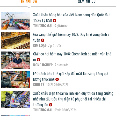
TIN NỔI BẬT
XEM NHIỀU
Xuất khẩu hàng hóa của Việt Nam sang Hàn Quốc đạt
15,86 tỷ USD
THƯƠNG MẠI
- 5 giờ trước
Giá vàng thế giới hôm nay 10/8: Duy trì ở vùng đỉnh 7
tuần
KIM LOẠI
- 7 giờ trước
Giá heo hơi hôm nay 10/8: Chênh lệch ba miền vẫn khá
rõ
NÔNG NGHIỆP
- 7 giờ trước
FAO cảnh báo thế giới sắp đối mặt làn sóng tăng giá
lương thực mới
KINH TẾ
- 10:29 06/08/2026
Xuất khẩu điện thoại và linh kiện duy trì đà tăng trưởng
nhờ nhu cầu tiêu thụ điện tử phục hồi tại nhiều thị
trường lớn
THƯƠNG MẠI
- 09:06 06/08/2026