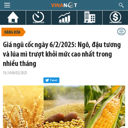
TRANG CHỦ
TIN GIỜ CHÓT
THỊ TRƯỜNG
DỰ ÁN
CHỨNG KHOÁN
HÀNG HÓA
Giá ngũ cốc ngày 6/2/2025: Ngô, đậu tương
và lúa mì trượt khỏi mức cao nhất trong
nhiều tháng
16:34 06/02/2025
Tweet