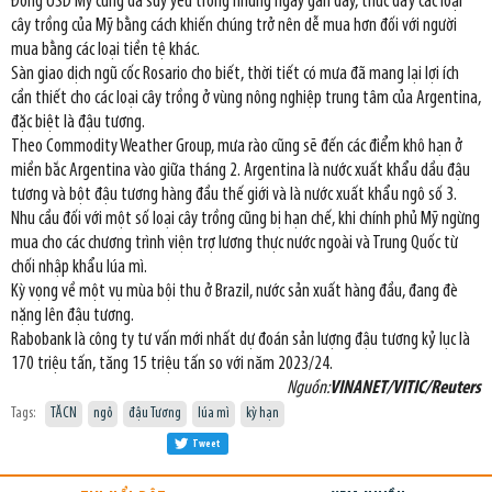
Đồng USD Mỹ cũng đã suy yếu trong những ngày gần đây, thúc đẩy các loại
cây trồng của Mỹ bằng cách khiến chúng trở nên dễ mua hơn đối với người
mua bằng các loại tiền tệ khác.
Sàn giao dịch ngũ cốc Rosario cho biết, thời tiết có mưa đã mang lại lợi ích
cần thiết cho các loại cây trồng ở vùng nông nghiệp trung tâm của Argentina,
đặc biệt là đậu tương.
Theo Commodity Weather Group, mưa rào cũng sẽ đến các điểm khô hạn ở
miền bắc Argentina vào giữa tháng 2. Argentina là nước xuất khẩu dầu đậu
tương và bột đậu tương hàng đầu thế giới và là nước xuất khẩu ngô số 3.
Nhu cầu đối với một số loại cây trồng cũng bị hạn chế, khi chính phủ Mỹ ngừng
mua cho các chương trình viện trợ lương thực nước ngoài và Trung Quốc từ
chối nhập khẩu lúa mì.
Kỳ vọng về một vụ mùa bội thu ở Brazil, nước sản xuất hàng đầu, đang đè
nặng lên đậu tương.
Rabobank là công ty tư vấn mới nhất dự đoán sản lượng đậu tương kỷ lục là
170 triệu tấn, tăng 15 triệu tấn so với năm 2023/24.
Nguồn:
VINANET/VITIC/Reuters
Tags:
TĂCN
ngô
đậu Tương
lúa mì
kỳ hạn
Tweet