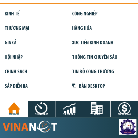
KINH TẾ
CÔNG NGHIỆP
THƯƠNG MẠI
HÀNG HÓA
GIÁ CẢ
XÚC TIẾN KINH DOANH
HỘI NHẬP
THÔNG TIN CHUYÊN SÂU
CHÍNH SÁCH
TIN BỘ CÔNG THƯƠNG
SẮP DIỄN RA
BẢN DESKTOP
TRANG CHỦ
TIN GIỜ CHÓT
THỊ TRƯỜNG
DỰ ÁN
CHỨNG KHOÁN