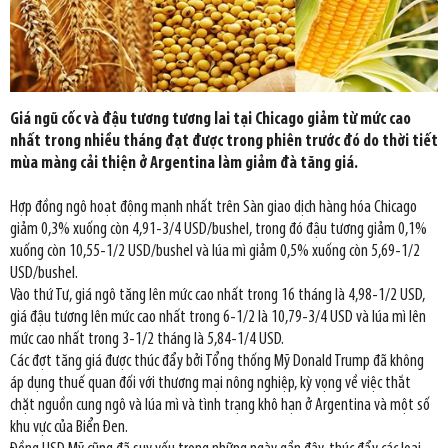
Giá ngũ cốc và đậu tương tương lai tại Chicago giảm từ mức cao
nhất trong nhiều tháng đạt được trong phiên trước đó do thời tiết
mùa màng cải thiện ở Argentina làm giảm đà tăng giá.
Hợp đồng ngô hoạt động mạnh nhất trên Sàn giao dịch hàng hóa Chicago
giảm 0,3% xuống còn 4,91-3/4 USD/bushel, trong đó đậu tương giảm 0,1%
xuống còn 10,55-1/2 USD/bushel và lúa mì giảm 0,5% xuống còn 5,69-1/2
USD/bushel.
Vào thứ Tư, giá ngô tăng lên mức cao nhất trong 16 tháng là 4,98-1/2 USD,
giá đậu tương lên mức cao nhất trong 6-1/2 là 10,79-3/4 USD và lúa mì lên
mức cao nhất trong 3-1/2 tháng là 5,84-1/4 USD.
Các đợt tăng giá được thúc đẩy bởi Tổng thống Mỹ Donald Trump đã không
áp dụng thuế quan đối với thương mại nông nghiệp, kỳ vọng về việc thắt
chặt nguồn cung ngô và lúa mì và tình trạng khô hạn ở Argentina và một số
khu vực của Biển Đen.