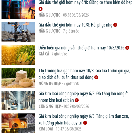
Giá dầu thế giới hôm nay 6/8: Giằng co theo biên độ hẹp
NĂNG LƯỢNG
- 08:58 06/08/2026
Giá dầu thế giới hôm nay 10/8: Hồi phục nhẹ
NĂNG LƯỢNG
- 7 giờ trước
Diễn biến giá nông sản thế giới hôm nay 10/8/2026
GIÁ CẢ
- 7 giờ trước
Thị trường lúa gạo hôm nay 10/8: Giá lúa thơm giữ giá,
giao dịch đầu tuần chưa sôi động
NÔNG NGHIỆP
- 7 giờ trước
Giá kim loại công nghiệp ngày 6/8: Đà tăng lan rộng ở
nhóm kim loại cơ bản
CÔNG NGHIỆP
- 10:59 06/08/2026
Giá kim loại công nghiệp ngày 6/8: Tăng giảm đan xen,
xu hướng phân hóa duy trì
KIM LOẠI
- 10:47 06/08/2026