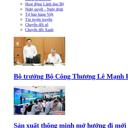
Hoạt động Lãnh đạo Bộ
Nghị quyết - Nghị định
Tự hào hàng Việt
Tin tuyên truyền
Chuyển đổi số
Chuyển đổi Xanh
Bộ trưởng Bộ Công Thương Lê Mạnh Hùn
Sản xuất thông minh mở hướng đi mới 