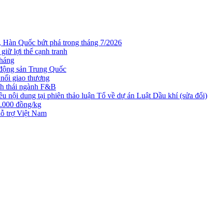
n, Hàn Quốc bứt phá trong tháng 7/2026
iữ lợi thế cạnh tranh
tháng
t động sản Trung Quốc
nối giao thương
nh thái ngành F&B
nội dung tại phiên thảo luận Tổ về dự án Luật Dầu khí (sửa đổi)
3.000 đồng/kg
ỗ trợ Việt Nam