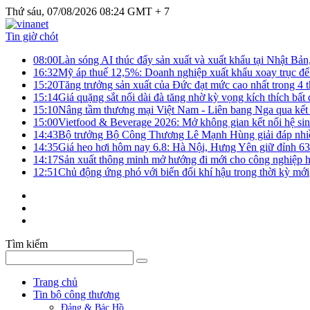
Thứ sáu, 07/08/2026 08:24 GMT + 7
Tin giờ chót
08:00
Làn sóng AI thúc đẩy sản xuất và xuất khẩu tại Nhật Bả
16:32
Mỹ áp thuế 12,5%: Doanh nghiệp xuất khẩu xoay trục để g
15:20
Tăng trưởng sản xuất của Đức đạt mức cao nhất trong 4 
15:14
Giá quặng sắt nối dài đà tăng nhờ kỳ vọng kích thích bấ
15:10
Nâng tầm thương mại Việt Nam - Liên bang Nga qua kết 
15:00
Vietfood & Beverage 2026: Mở không gian kết nối hệ si
14:43
Bộ trưởng Bộ Công Thương Lê Mạnh Hùng giải đáp nhiều 
14:35
Giá heo hơi hôm nay 6.8: Hà Nội, Hưng Yên giữ đỉnh 6
14:17
Sản xuất thông minh mở hướng đi mới cho công nghiệp h
12:51
Chủ động ứng phó với biến đổi khí hậu trong thời kỳ mới
Tìm kiếm
Trang chủ
Tin bộ công thương
Đảng & Bác Hồ