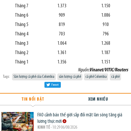
Tháng 7
1.373
1.150
Tháng 6
909
1.086
Tháng 5
819
910
Tháng 4
703
796
Tháng 3
1.064
1.268
Tháng 2
1.361
1.187
Tháng 1
1.356
1.151
Nguồn:
Vinanet/VITIC/Reuters
Tags:
Sản lượng cà phê của Colombia
sản lượng cà phê
cà phê Colombia
cà phê
Tweet
TIN NỔI BẬT
XEM NHIỀU
FAO cảnh báo thế giới sắp đối mặt làn sóng tăng giá
lương thực mới
KINH TẾ
- 10:29 06/08/2026