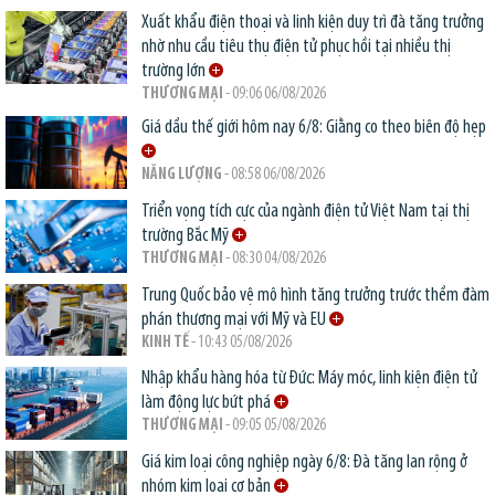
Xuất khẩu điện thoại và linh kiện duy trì đà tăng trưởng
nhờ nhu cầu tiêu thụ điện tử phục hồi tại nhiều thị
trường lớn
THƯƠNG MẠI
- 09:06 06/08/2026
Giá dầu thế giới hôm nay 6/8: Giằng co theo biên độ hẹp
NĂNG LƯỢNG
- 08:58 06/08/2026
Triển vọng tích cực của ngành điện tử Việt Nam tại thị
trường Bắc Mỹ
THƯƠNG MẠI
- 08:30 04/08/2026
Trung Quốc bảo vệ mô hình tăng trưởng trước thềm đàm
phán thương mại với Mỹ và EU
KINH TẾ
- 10:43 05/08/2026
Nhập khẩu hàng hóa từ Đức: Máy móc, linh kiện điện tử
làm động lực bứt phá
THƯƠNG MẠI
- 09:05 05/08/2026
Giá kim loại công nghiệp ngày 6/8: Đà tăng lan rộng ở
nhóm kim loại cơ bản