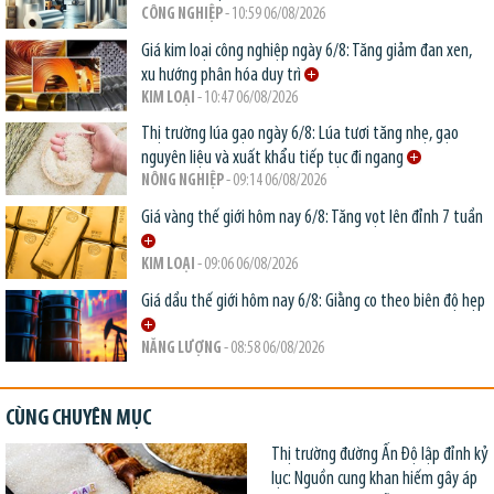
CÔNG NGHIỆP
- 10:59 06/08/2026
Giá kim loại công nghiệp ngày 6/8: Tăng giảm đan xen,
xu hướng phân hóa duy trì
KIM LOẠI
- 10:47 06/08/2026
Thị trường lúa gạo ngày 6/8: Lúa tươi tăng nhẹ, gạo
nguyên liệu và xuất khẩu tiếp tục đi ngang
NÔNG NGHIỆP
- 09:14 06/08/2026
Giá vàng thế giới hôm nay 6/8: Tăng vọt lên đỉnh 7 tuần
KIM LOẠI
- 09:06 06/08/2026
Giá dầu thế giới hôm nay 6/8: Giằng co theo biên độ hẹp
NĂNG LƯỢNG
- 08:58 06/08/2026
CÙNG CHUYÊN MỤC
Thị trường đường Ấn Độ lập đỉnh kỷ
lục: Nguồn cung khan hiếm gây áp