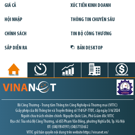
GIÁ CẢ
XÚC TIẾN KINH DOANH
HỘI NHẬP
THÔNG TIN CHUYÊN SÂU
CHÍNH SÁCH
TIN BỘ CÔNG THƯƠNG
SẮP DIỄN RA
BẢN DESKTOP
TRANG CHỦ
TIN GIỜ CHÓT
THỊ TRƯỜNG
DỰ ÁN
CHỨNG KHOÁN
Bộ Công Thương - Trung tâm Thông tin Công Nghiệp và Thương mại (VITIC)
Giấy phép của Bộ Thông tin và Truyền thông số 114/GP-TTĐT, cấp ngày 3/6/2024
Người chịu trách nhiệm chính: Nguyễn Quốc Lân, Phó Giám đốc VITIC
Địa chỉ: Tòa nhà Bộ Công Thương, số 655 Phạm Văn Đồng, phường Nghĩa Đô, Tp. Hà Nội
ĐT: (04)39341911; (04)37153632
VITIC giữ bản quyền nội dung trên website https://vinanet.vn/