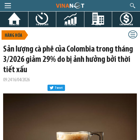
TRANG CHỦ
TIN GIỜ CHÓT
THỊ TRƯỜNG
DỰ ÁN
CHỨNG KHOÁN
HÀNG HÓA
Sản lượng cà phê của Colombia trong tháng
3/2026 giảm 29% do bị ảnh hưởng bởi thời
tiết xấu
09:24 16/04/2026
Tweet