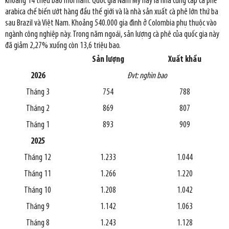
khoảng 14 triệu bao mỗi năm. Quốc gia Nam Mỹ này là nhà cung cấp cà phê
arabica chế biến ướt hàng đầu thế giới và là nhà sản xuất cà phê lớn thứ ba
sau Brazil và Việt Nam. Khoảng 540.000 gia đình ở Colombia phụ thuộc vào
ngành công nghiệp này. Trong năm ngoái, sản lượng cà phê của quốc gia này
đã giảm 2,27% xuống còn 13,6 triệu bao.
Sản lượng
Xuất khẩu
2026
Đvt: nghìn bao
Tháng 3
754
788
Tháng 2
869
807
Tháng 1
893
909
2025
Tháng 12
1.233
1.044
Tháng 11
1.266
1.220
Tháng 10
1.208
1.042
Tháng 9
1.142
1.063
Tháng 8
1.243
1.128