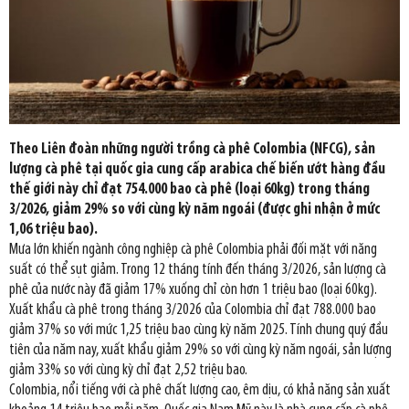
Theo Liên đoàn những người trồng cà phê Colombia (NFCG), sản
lượng cà phê tại quốc gia cung cấp arabica chế biến ướt hàng đầu
thế giới này chỉ đạt 754.000 bao cà phê (loại 60kg) trong tháng
3/2026, giảm 29% so với cùng kỳ năm ngoái (được ghi nhận ở mức
1,06 triệu bao).
Mưa lớn khiến ngành công nghiệp cà phê Colombia phải đối mặt với năng
suất có thể sụt giảm. Trong 12 tháng tính đến tháng 3/2026, sản lượng cà
phê của nước này đã giảm 17% xuống chỉ còn hơn 1 triệu bao (loại 60kg).
Xuất khẩu cà phê trong tháng 3/2026 của Colombia chỉ đạt 788.000 bao
giảm 37% so với mức 1,25 triệu bao cùng kỳ năm 2025. Tính chung quý đầu
tiên của năm nay, xuất khẩu giảm 29% so với cùng kỳ năm ngoái, sản lượng
giảm 33% so với cùng kỳ chỉ đạt 2,52 triệu bao.
Colombia, nổi tiếng với cà phê chất lượng cao, êm dịu, có khả năng sản xuất