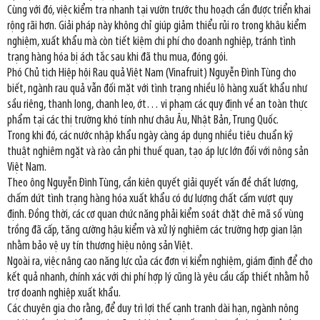
Cùng với đó, việc kiểm tra nhanh tại vườn trước thu hoạch cần được triển khai
rộng rãi hơn. Giải pháp này không chỉ giúp giảm thiểu rủi ro trong khâu kiểm
nghiệm, xuất khẩu mà còn tiết kiệm chi phí cho doanh nghiệp, tránh tình
trạng hàng hóa bị ách tắc sau khi đã thu mua, đóng gói.
Phó Chủ tịch Hiệp hội Rau quả Việt Nam (Vinafruit) Nguyễn Đình Tùng cho
biết, ngành rau quả vẫn đối mặt với tình trạng nhiều lô hàng xuất khẩu như
sầu riêng, thanh long, chanh leo, ớt… vi phạm các quy định về an toàn thực
phẩm tại các thị trường khó tính như châu Âu, Nhật Bản, Trung Quốc.
Trong khi đó, các nước nhập khẩu ngày càng áp dụng nhiều tiêu chuẩn kỹ
thuật nghiêm ngặt và rào cản phi thuế quan, tạo áp lực lớn đối với nông sản
Việt Nam.
Theo ông Nguyễn Đình Tùng, cần kiên quyết giải quyết vấn đề chất lượng,
chấm dứt tình trạng hàng hóa xuất khẩu có dư lượng chất cấm vượt quy
định. Đồng thời, các cơ quan chức năng phải kiểm soát chặt chẽ mã số vùng
trồng đã cấp, tăng cường hậu kiểm và xử lý nghiêm các trường hợp gian lận
nhằm bảo vệ uy tín thương hiệu nông sản Việt.
Ngoài ra, việc nâng cao năng lực của các đơn vị kiểm nghiệm, giám định để cho
kết quả nhanh, chính xác với chi phí hợp lý cũng là yêu cầu cấp thiết nhằm hỗ
trợ doanh nghiệp xuất khẩu.
Các chuyên gia cho rằng, để duy trì lợi thế cạnh tranh dài hạn, ngành nông