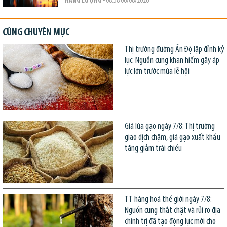
NĂNG LƯỢNG
- 08:58 06/08/2026
CÙNG CHUYÊN MỤC
Thị trường đường Ấn Độ lập đỉnh kỷ
lục: Nguồn cung khan hiếm gây áp
lực lớn trước mùa lễ hội
Giá lúa gạo ngày 7/8: Thị trường
giao dịch chậm, giá gạo xuất khẩu
tăng giảm trái chiều
TT hàng hoá thế giới ngày 7/8:
Nguồn cung thắt chặt và rủi ro địa
chính trị đã tạo động lực mới cho