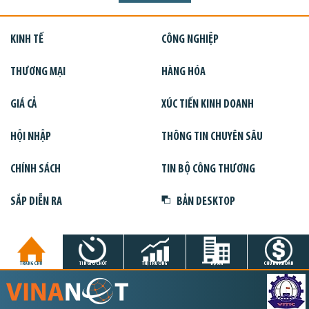
KINH TẾ
CÔNG NGHIỆP
THƯƠNG MẠI
HÀNG HÓA
GIÁ CẢ
XÚC TIẾN KINH DOANH
HỘI NHẬP
THÔNG TIN CHUYÊN SÂU
CHÍNH SÁCH
TIN BỘ CÔNG THƯƠNG
SẮP DIỄN RA
BẢN DESKTOP
TRANG CHỦ
TIN GIỜ CHÓT
THỊ TRƯỜNG
DỰ ÁN
CHỨNG KHOÁN