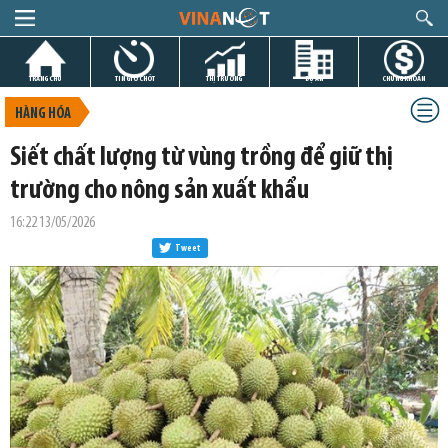
TRANG CHỦ
TIN GIỜ CHÓT
THỊ TRƯỜNG
DỰ ÁN
CHỨNG KHOÁN
HÀNG HÓA
Siết chất lượng từ vùng trồng để giữ thị
trường cho nông sản xuất khẩu
16:22 13/05/2026
Tweet