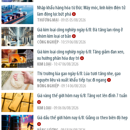
Nhập khẩu hàng hóa từ Đức: Máy móc, linh kiện điện tử
làm động lực bứt phá
THƯƠNG MẠI
- 09:05 05/08/2026
Giá kim loại công nghiệp ngày 6/8: Đà tăng lan rộng ở
nhóm kim loại cơ bản
CÔNG NGHIỆP
- 10:59 06/08/2026
Giá kim loại công nghiệp ngày 6/8: Tăng giảm đan xen,
xu hướng phân hóa duy trì
KIM LOẠI
- 10:47 06/08/2026
Thị trường lúa gạo ngày 6/8: Lúa tươi tăng nhẹ, gạo
nguyên liệu và xuất khẩu tiếp tục đi ngang
NÔNG NGHIỆP
- 09:14 06/08/2026
Giá vàng thế giới hôm nay 6/8: Tăng vọt lên đỉnh 7 tuần
KIM LOẠI
- 09:06 06/08/2026
Giá dầu thế giới hôm nay 6/8: Giằng co theo biên độ hẹp