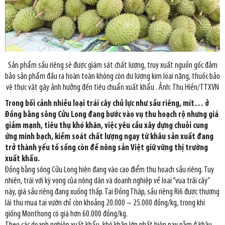
Sản phẩm sầu riêng sẽ được giám sát chất lượng, truy xuất nguồn gốc đảm
bảo sản phẩm đầu ra hoàn toàn không còn dư lượng kim loại nặng, thuốc bảo
vệ thực vật gây ảnh hưởng đến tiêu chuẩn xuất khẩu . Ảnh: Thu Hiền/TTXVN
Trong bối cảnh nhiều loại trái cây chủ lực như sầu riêng, mít… ở
Đồng bằng sông Cửu Long đang bước vào vụ thu hoạch rộ nhưng giá
giảm mạnh, tiêu thụ khó khăn, việc yêu cầu xây dựng chuỗi cung
ứng minh bạch, kiểm soát chất lượng ngay từ khâu sản xuất đang
trở thành yếu tố sống còn để nông sản Việt giữ vững thị trường
xuất khẩu.
Đồng bằng sông Cửu Long hiện đang vào cao điểm thu hoạch sầu riêng. Tuy
nhiên, trái với kỳ vọng của nông dân và doanh nghiệp về loại “vua trái cây”
này, giá sầu riêng đang xuống thấp. Tại Đồng Tháp, sầu riêng Ri6 được thương
lái thu mua tại vườn chỉ còn khoảng 20.000 – 25.000 đồng/kg, trong khi
giống Monthong có giá hơn 60.000 đồng/kg.