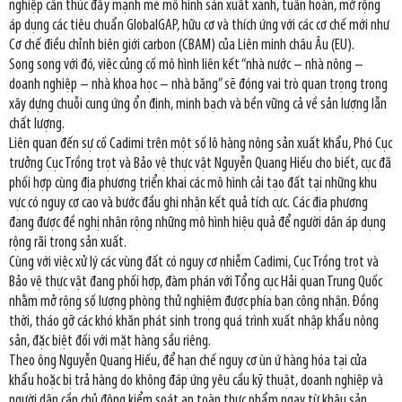
nghiệp cần thúc đẩy mạnh mẽ mô hình sản xuất xanh, tuần hoàn, mở rộng
áp dụng các tiêu chuẩn GlobalGAP, hữu cơ và thích ứng với các cơ chế mới như
Cơ chế điều chỉnh biên giới carbon (CBAM) của Liên minh châu Âu (EU).
Song song với đó, việc củng cố mô hình liên kết “nhà nước – nhà nông –
doanh nghiệp – nhà khoa học – nhà băng” sẽ đóng vai trò quan trọng trong
xây dựng chuỗi cung ứng ổn định, minh bạch và bền vững cả về sản lượng lẫn
chất lượng.
Liên quan đến sự cố Cadimi trên một số lô hàng nông sản xuất khẩu, Phó Cục
trưởng Cục Trồng trọt và Bảo vệ thực vật Nguyễn Quang Hiếu cho biết, cục đã
phối hợp cùng địa phương triển khai các mô hình cải tạo đất tại những khu
vực có nguy cơ cao và bước đầu ghi nhận kết quả tích cực. Các địa phương
đang được đề nghị nhân rộng những mô hình hiệu quả để người dân áp dụng
rộng rãi trong sản xuất.
Cùng với việc xử lý các vùng đất có nguy cơ nhiễm Cadimi, Cục Trồng trọt và
Bảo vệ thực vật đang phối hợp, đàm phán với Tổng cục Hải quan Trung Quốc
nhằm mở rộng số lượng phòng thử nghiệm được phía bạn công nhận. Đồng
thời, tháo gỡ các khó khăn phát sinh trong quá trình xuất nhập khẩu nông
sản, đặc biệt đối với mặt hàng sầu riêng.
Theo ông Nguyễn Quang Hiếu, để hạn chế nguy cơ ùn ứ hàng hóa tại cửa
khẩu hoặc bị trả hàng do không đáp ứng yêu cầu kỹ thuật, doanh nghiệp và
người dân cần chủ động kiểm soát an toàn thực phẩm ngay từ khâu sản