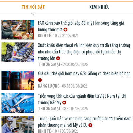
TIN NỔI BẬT
XEM NHIỀU
FAO cảnh báo thế giới sắp đối mặt làn sóng tăng giá
lương thực mới
KINH TẾ
- 10:29 06/08/2026
Xuất khẩu điện thoại và linh kiện duy trì đà tăng trưởng
nhờ nhu cầu tiêu thụ điện tử phục hồi tại nhiều thị
trường lớn
THƯƠNG MẠI
- 09:06 06/08/2026
Giá dầu thế giới hôm nay 6/8: Giằng co theo biên độ hẹp
NĂNG LƯỢNG
- 08:58 06/08/2026
Triển vọng tích cực của ngành điện tử Việt Nam tại thị
trường Bắc Mỹ
THƯƠNG MẠI
- 08:30 04/08/2026
Trung Quốc bảo vệ mô hình tăng trưởng trước thềm đàm
phán thương mại với Mỹ và EU
KINH TẾ
- 10:43 05/08/2026