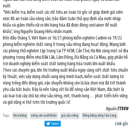
xuất.
“Việc kiểm tra, kiểm soát các chỉ tiêu an toàn từ gốc sẽ giúp đánh giá sớm
mức độ an toàn của nông sản, bảo đảm tuân thủ quy định của nước nhập
khẩu và giảm thiểu rủi ro khi hàng hóa đã được đóng container để xuất
khẩu”, ông Nguyễn Quang Hiếu nhấn mạnh.
Đến đầu tháng 5, Việt Nam có 16/21 phòng kiểm nghiệm Cadimi và 19/22
phòng kiểm nghiệm chất vàng O trong sầu riêng đang hoạt động. Mạng lưới
các phòng thử nghiệm tập trung tại TP HCM, Cần Thơ, Hà Nội cùng một số địa
phương trọng điểm như Đắk Lắk, Lâm Đồng, Đà Nẵng và Cà Mau, góp phần hỗ
trợ doanh nghiệp kiểm soát chất lượng hàng hóa trước khi xuất khẩu.
Theo các chuyên gia, khi thị trường xuất khẩu ngày càng siết chặt tiêu chuẩn
kỹ thuật, việc xây dựng chuỗi cung ứng minh bạch, kiểm soát chất lượng từ
vùng trồng đến đóng gói, vận chuyển không còn là lựa chọn mà đã trở thành
yêu cầu bắt buộc. Đây là nền tảng cốt lõi để nông sản Việt Nam, đặc biệt là
các loại trái cây chủ lực như sầu riêng, mít, thanh long… phát triển bền vững
và giữ vững vị thế trên thị trường quốc tế.
Nguồn:
TTXVN
Tags:
thị trường
nông sản xuất khẩu
giá sầu riêng
Đồng bằng sông Cửu Long
Link gốc
Tweet