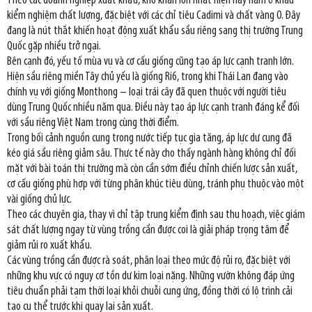
Theo các doanh nghiệp xuất khẩu, khó khăn lớn nhất hiện nay nằm ở khâu
kiểm nghiệm chất lượng, đặc biệt với các chỉ tiêu Cadimi và chất vàng O. Đây
đang là nút thắt khiến hoạt động xuất khẩu sầu riêng sang thị trường Trung
Quốc gặp nhiều trở ngại.
Bên cạnh đó, yếu tố mùa vụ và cơ cấu giống cũng tạo áp lực cạnh tranh lớn.
Hiện sầu riêng miền Tây chủ yếu là giống Ri6, trong khi Thái Lan đang vào
chính vụ với giống Monthong – loại trái cây đã quen thuộc với người tiêu
dùng Trung Quốc nhiều năm qua. Điều này tạo áp lực cạnh tranh đáng kể đối
với sầu riêng Việt Nam trong cùng thời điểm.
Trong bối cảnh nguồn cung trong nước tiếp tục gia tăng, áp lực dư cung đã
kéo giá sầu riêng giảm sâu. Thực tế này cho thấy ngành hàng không chỉ đối
mặt với bài toán thị trường mà còn cần sớm điều chỉnh chiến lược sản xuất,
cơ cấu giống phù hợp với từng phân khúc tiêu dùng, tránh phụ thuộc vào một
vài giống chủ lực.
Theo các chuyên gia, thay vì chỉ tập trung kiểm định sau thu hoạch, việc giám
sát chất lượng ngay từ vùng trồng cần được coi là giải pháp trọng tâm để
giảm rủi ro xuất khẩu.
Các vùng trồng cần được rà soát, phân loại theo mức độ rủi ro, đặc biệt với
những khu vực có nguy cơ tồn dư kim loại nặng. Những vườn không đáp ứng
tiêu chuẩn phải tạm thời loại khỏi chuỗi cung ứng, đồng thời có lộ trình cải
tạo cụ thể trước khi quay lại sản xuất.