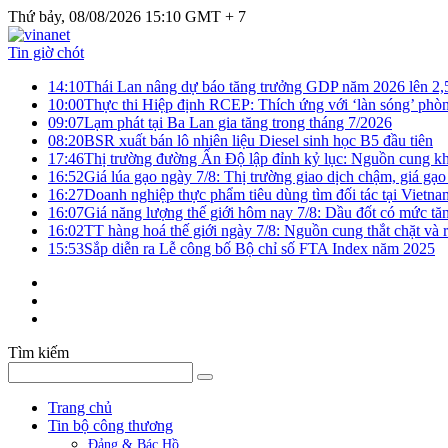
Thứ bảy, 08/08/2026 15:10 GMT + 7
Tin giờ chót
14:10
Thái Lan nâng dự báo tăng trưởng GDP năm 2026 lên 2
10:00
Thực thi Hiệp định RCEP: Thích ứng với ‘làn sóng’ phò
09:07
Lạm phát tại Ba Lan gia tăng trong tháng 7/2026
08:20
BSR xuất bán lô nhiên liệu Diesel sinh học B5 đầu tiên
17:46
Thị trường đường Ấn Độ lập đỉnh kỷ lục: Nguồn cung kha
16:52
Giá lúa gạo ngày 7/8: Thị trường giao dịch chậm, giá gạo
16:27
Doanh nghiệp thực phẩm tiêu dùng tìm đối tác tại Vietna
16:07
Giá năng lượng thế giới hôm nay 7/8: Dầu đốt có mức tăn
16:02
TT hàng hoá thế giới ngày 7/8: Nguồn cung thắt chặt và rủ
15:53
Sắp diễn ra Lễ công bố Bộ chỉ số FTA Index năm 2025
Tìm kiếm
Trang chủ
Tin bộ công thương
Đảng & Bác Hồ