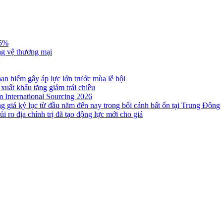
,5%
ng vệ thương mại
n hiếm gây áp lực lớn trước mùa lễ hội
 xuất khẩu tăng giảm trái chiều
m International Sourcing 2026
g giá kỷ lục từ đầu năm đến nay trong bối cảnh bất ổn tại Trung Đông
i ro địa chính trị đã tạo động lực mới cho giá