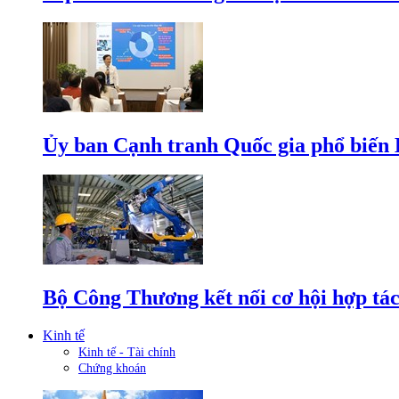
Ủy ban Cạnh tranh Quốc gia phổ biến L
Bộ Công Thương kết nối cơ hội hợp tác
Kinh tế
Kinh tế - Tài chính
Chứng khoán