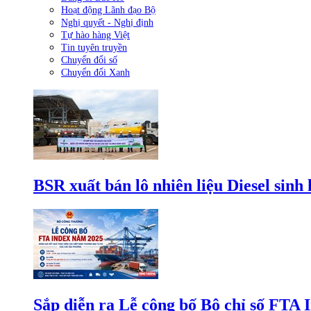
Hoạt động Lãnh đạo Bộ
Nghị quyết - Nghị định
Tự hào hàng Việt
Tin tuyên truyền
Chuyển đổi số
Chuyển đổi Xanh
BSR xuất bán lô nhiên liệu Diesel sinh
Sắp diễn ra Lễ công bố Bộ chỉ số FTA