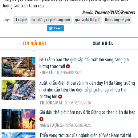
lượng cao trên toàn cầu.
Nguồn:
Vinanet/VITIC/Reuters
Tags:
TT cà phê
thị trường cà phê trong nước
giá cà phê thế giới
thị trường thế giới
Tweet
TIN NỔI BẬT
XEM NHIỀU
FAO cảnh báo thế giới sắp đối mặt làn sóng tăng giá
lương thực mới
KINH TẾ
- 10:29 06/08/2026
Xuất khẩu điện thoại và linh kiện duy trì đà tăng trưởng
nhờ nhu cầu tiêu thụ điện tử phục hồi tại nhiều thị
trường lớn
THƯƠNG MẠI
- 09:06 06/08/2026
Giá dầu thế giới hôm nay 6/8: Giằng co theo biên độ hẹp
NĂNG LƯỢNG
- 08:58 06/08/2026
Triển vọng tích cực của ngành điện tử Việt Nam tại thị