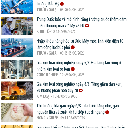
trường Bắc Mỹ
THƯƠNG MẠI
- 08:30 04/08/2026
Trung Quốc bảo vệ mô hình tăng trưởng trước thềm đàm
phán thương mại với Mỹ và EU
KINH TẾ
- 10:43 05/08/2026
Nhập khẩu hàng hóa từ Đức: Máy móc, linh kiện điện tử
làm động lực bứt phá
THƯƠNG MẠI
- 09:05 05/08/2026
Giá kim loại công nghiệp ngày 6/8: Đà tăng lan rộng ở
nhóm kim loại cơ bản
CÔNG NGHIỆP
- 10:59 06/08/2026
Giá kim loại công nghiệp ngày 6/8: Tăng giảm đan xen,
xu hướng phân hóa duy trì
KIM LOẠI
- 10:47 06/08/2026
Thị trường lúa gạo ngày 6/8: Lúa tươi tăng nhẹ, gạo
nguyên liệu và xuất khẩu tiếp tục đi ngang
NÔNG NGHIỆP
- 09:14 06/08/2026
Giá vàng thế giới hôm nay 6/8: Tăng vọt lên đỉnh 7 tuần