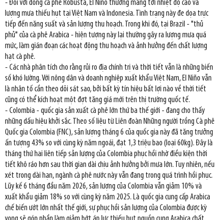
- Đối với dòng cà phê Robusta, El Niño thường mang tới nhiệt độ cao và
lượng mưa thiếu hụt tại Việt Nam và Indonesia. Tình trạng này đe dọa trực
tiếp đến năng suất và sản lượng thu hoạch. Trong khi đó, tại Brazil - "thủ
phủ" của cà phê Arabica - hiện tượng này lại thường gây ra lượng mưa quá
mức, làm gián đoạn các hoạt động thu hoạch và ảnh hưởng đến chất lượng
hạt cà phê.
- Các nhà phân tích cho rằng rủi ro địa chính trị và thời tiết vẫn là những biến
số khó lường. Với nông dân và doanh nghiệp xuất khẩu Việt Nam, El Niño vẫn
là nhân tố cần theo dõi sát sao, bởi bất kỳ tín hiệu bất lợi nào về thời tiết
cũng có thể kích hoạt một đợt tăng giá mới trên thị trường quốc tế.
- Colombia - quốc gia sản xuất cà phê lớn thứ ba thế giới - đang cho thấy
những dấu hiệu khởi sắc. Theo số liệu từ Liên đoàn Những người trồng Cà phê
Quốc gia Colombia (FNC), sản lượng tháng 6 của quốc gia này đã tăng trưởng
ấn tượng 43% so với cùng kỳ năm ngoái, đạt 1,3 triệu bao (loại 60kg). Đây là
tháng thứ hai liên tiếp sản lượng của Colombia phục hồi nhờ điều kiện thời
tiết khô ráo hơn sau thời gian dài chịu ảnh hưởng bởi mưa lớn. Tuy nhiên, nếu
xét trong dài hạn, ngành cà phê nước này vẫn đang trong quá trình hồi phục.
Lũy kế 6 tháng đầu năm 2026, sản lượng của Colombia vẫn giảm 10% và
xuất khẩu giảm 18% so với cùng kỳ năm 2025. Là quốc gia cung cấp Arabica
chế biến ướt lớn nhất thế giới, sự phục hồi sản lượng của Colombia được kỳ
vọng sẽ góp phần làm giảm bớt áp lực thiếu hụt nguồn cung Arabica chất