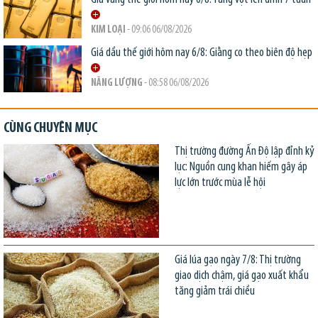
KIM LOẠI
- 09:06 06/08/2026
Giá dầu thế giới hôm nay 6/8: Giằng co theo biên độ hẹp
NĂNG LƯỢNG
- 08:58 06/08/2026
CÙNG CHUYÊN MỤC
Thị trường đường Ấn Độ lập đỉnh kỷ
lục: Nguồn cung khan hiếm gây áp
lực lớn trước mùa lễ hội
Giá lúa gạo ngày 7/8: Thị trường
giao dịch chậm, giá gạo xuất khẩu
tăng giảm trái chiều