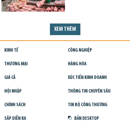
XEM THÊM
KINH TẾ
CÔNG NGHIỆP
THƯƠNG MẠI
HÀNG HÓA
GIÁ CẢ
XÚC TIẾN KINH DOANH
HỘI NHẬP
THÔNG TIN CHUYÊN SÂU
CHÍNH SÁCH
TIN BỘ CÔNG THƯƠNG
SẮP DIỄN RA
BẢN DESKTOP