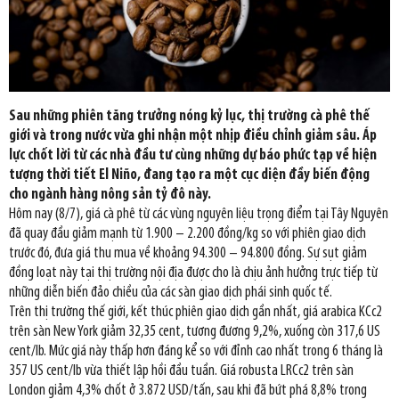
Sau những phiên tăng trưởng nóng kỷ lục, thị trường cà phê thế
giới và trong nước vừa ghi nhận một nhịp điều chỉnh giảm sâu. Áp
lực chốt lời từ các nhà đầu tư cùng những dự báo phức tạp về hiện
tượng thời tiết El Niño, đang tạo ra một cục diện đầy biến động
cho ngành hàng nông sản tỷ đô này.
Hôm nay (8/7), giá cà phê từ các vùng nguyên liệu trọng điểm tại Tây Nguyên
đã quay đầu giảm mạnh từ 1.900 – 2.200 đồng/kg so với phiên giao dịch
trước đó, đưa giá thu mua về khoảng 94.300 – 94.800 đồng. Sự sụt giảm
đồng loạt này tại thị trường nội địa được cho là chịu ảnh hưởng trực tiếp từ
những diễn biến đảo chiều của các sàn giao dịch phái sinh quốc tế.
Trên thị trường thế giới, kết thúc phiên giao dịch gần nhất, giá arabica KCc2
trên sàn New York giảm 32,35 cent, tương đương 9,2%, xuống còn 317,6 US
cent/lb. Mức giá này thấp hơn đáng kể so với đỉnh cao nhất trong 6 tháng là
357 US cent/lb vừa thiết lập hồi đầu tuần. Giá robusta LRCc2 trên sàn
London giảm 4,3% chốt ở 3.872 USD/tấn, sau khi đã bứt phá 8,8% trong