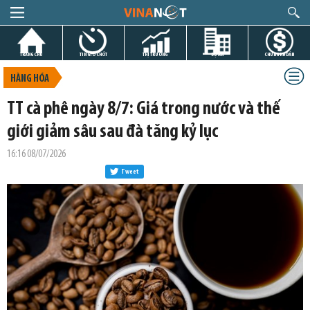
TRANG CHỦ
TIN GIỜ CHÓT
THỊ TRƯỜNG
DỰ ÁN
CHỨNG KHOÁN
HÀNG HÓA
TT cà phê ngày 8/7: Giá trong nước và thế
giới giảm sâu sau đà tăng kỷ lục
16:16 08/07/2026
Tweet