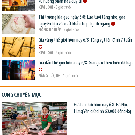
xu hướng phân hóa duy trì
KIM LOẠI
- 3 giờ trước
Thị trường lúa gạo ngày 6/8: Lúa tươi tăng nhẹ, gạo
nguyên liệu và xuất khẩu tiếp tục đi ngang
NÔNG NGHIỆP
- 5 giờ trước
Giá vàng thế giới hôm nay 6/8: Tăng vọt lên đỉnh 7 tuần
KIM LOẠI
- 5 giờ trước
Giá dầu thế giới hôm nay 6/8: Giằng co theo biên độ hẹp
NĂNG LƯỢNG
- 5 giờ trước
CÙNG CHUYÊN MỤC
Giá heo hơi hôm nay 6.8: Hà Nội,
Hưng Yên giữ đỉnh 63.000 đồng/kg