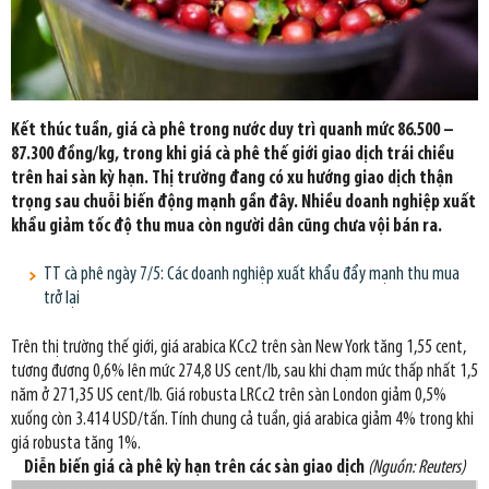
Kết thúc tuần, giá cà phê trong nước duy trì quanh mức 86.500 –
87.300 đồng/kg, trong khi giá cà phê thế giới giao dịch trái chiều
trên hai sàn kỳ hạn. Thị trường đang có xu hướng giao dịch thận
trọng sau chuỗi biến động mạnh gần đây. Nhiều doanh nghiệp xuất
khẩu giảm tốc độ thu mua còn người dân cũng chưa vội bán ra.
TT cà phê ngày 7/5: Các doanh nghiệp xuất khẩu đẩy mạnh thu mua
trở lại
Trên thị trường thế giới, giá arabica KCc2 trên sàn New York tăng 1,55 cent,
tương đương 0,6% lên mức 274,8 US cent/lb, sau khi chạm mức thấp nhất 1,5
năm ở 271,35 US cent/lb. Giá robusta LRCc2 trên sàn London giảm 0,5%
xuống còn 3.414 USD/tấn. Tính chung cả tuần, giá arabica giảm 4% trong khi
giá robusta tăng 1%.
Diễn biến giá cà phê kỳ hạn trên các sàn giao dịch
(Nguồn: Reuters)