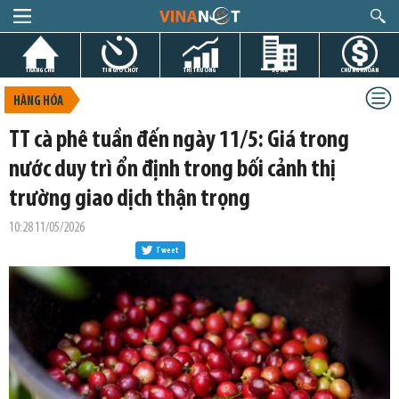
TRANG CHỦ
TIN GIỜ CHÓT
THỊ TRƯỜNG
DỰ ÁN
CHỨNG KHOÁN
HÀNG HÓA
TT cà phê tuần đến ngày 11/5: Giá trong
nước duy trì ổn định trong bối cảnh thị
trường giao dịch thận trọng
10:28 11/05/2026
Tweet