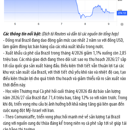
Các thông tin nổi bật:
(Dịch từ Reuters và dẫn từ các nguồn tin tổng hợp)
- Đồng real Brazil đang dao động gần mức cao nhất 2 năm so với đồng USD,
làm giảm động lực bán hàng của các nhà xuất khẩu trong nước.
- Xuất khẩu cà phê của Brazil trong tháng 4/2026 giảm 1,1% xuống còn 2,85
triệu bao. Các nhà giao dịch đang theo dõi sát sao vụ thu hoạch 2026/27 sắp
tới của quốc gia sản xuất hàng đầu. Điều kiện thời tiết vẫn thuận lợi tại các
khu vực sản xuất của Brazil, với thời tiết chủ yếu khô ráo và nhiệt độ cao, tạo
điều kiện thuận lợi cho quá trình thu hoạch và giảm thiểu rủi ro sản xuất vào
thời điểm này.
- Học viện Thương mại Cà phê hồi cuối tháng 4/2026 đã dự báo sản lượng
năm 2026/27 của Brazil đạt 71,4 triệu bao, tăng 12% so với năm trước. Trong
khi đó, triển vọng nhu cầu bị ảnh hưởng bởi khả năng tăng giá liên quan đến
cuộc xung đột Mỹ-Israel với Iran.
- Theo Comunicaffe, triển vọng phục hồi mạnh mẽ về sản lượng tại Brazil
cùng với nguồn cung dư thừa đáng kể trong niên vụ cà phê sắp tới sẽ giúp tái
cân bằng thị trường.