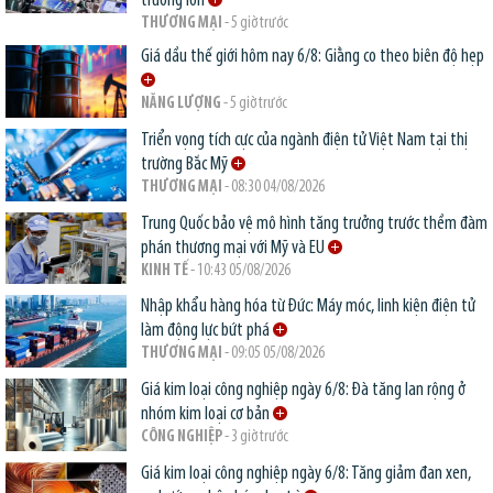
trường lớn
THƯƠNG MẠI
- 5 giờ trước
Giá dầu thế giới hôm nay 6/8: Giằng co theo biên độ hẹp
NĂNG LƯỢNG
- 5 giờ trước
Triển vọng tích cực của ngành điện tử Việt Nam tại thị
trường Bắc Mỹ
THƯƠNG MẠI
- 08:30 04/08/2026
Trung Quốc bảo vệ mô hình tăng trưởng trước thềm đàm
phán thương mại với Mỹ và EU
KINH TẾ
- 10:43 05/08/2026
Nhập khẩu hàng hóa từ Đức: Máy móc, linh kiện điện tử
làm động lực bứt phá
THƯƠNG MẠI
- 09:05 05/08/2026
Giá kim loại công nghiệp ngày 6/8: Đà tăng lan rộng ở
nhóm kim loại cơ bản
CÔNG NGHIỆP
- 3 giờ trước
Giá kim loại công nghiệp ngày 6/8: Tăng giảm đan xen,