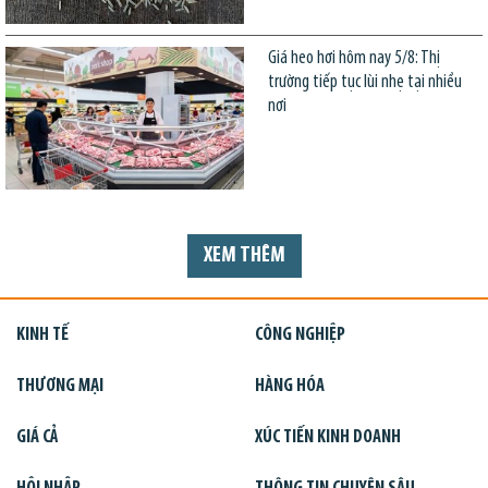
Giá heo hơi hôm nay 5/8: Thị
trường tiếp tục lùi nhẹ tại nhiều
nơi
XEM THÊM
KINH TẾ
CÔNG NGHIỆP
THƯƠNG MẠI
HÀNG HÓA
GIÁ CẢ
XÚC TIẾN KINH DOANH