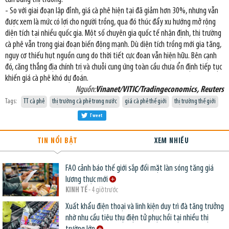
- So với giai đoạn lập đỉnh, giá cà phê hiện tại đã giảm hơn 30%, nhưng vẫn
được xem là mức có lợi cho người trồng, qua đó thúc đẩy xu hướng mở rộng
diện tích tại nhiều quốc gia. Một số chuyên gia quốc tế nhận định, thị trường
cà phê vẫn trong giai đoạn biến động mạnh. Dù diện tích trồng mới gia tăng,
nguy cơ thiếu hụt nguồn cung do thời tiết cực đoan vẫn hiện hữu. Bên cạnh
đó, căng thẳng địa chính trị và chuỗi cung ứng toàn cầu chưa ổn định tiếp tục
khiến giá cà phê khó dự đoán.
Nguồn:
Vinanet/VITIC/Tradingeconomics, Reuters
Tags:
TT cà phê
thị trường cà phê trong nước
giá cà phê thế giới
thị trường thế giới
Tweet
TIN NỔI BẬT
XEM NHIỀU
FAO cảnh báo thế giới sắp đối mặt làn sóng tăng giá
lương thực mới
KINH TẾ
- 4 giờ trước
Xuất khẩu điện thoại và linh kiện duy trì đà tăng trưởng
nhờ nhu cầu tiêu thụ điện tử phục hồi tại nhiều thị