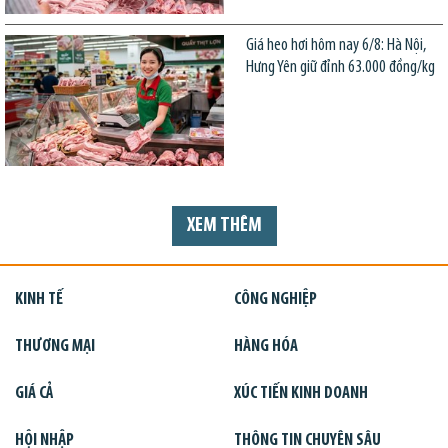
Giá heo hơi hôm nay 6/8: Hà Nội,
Hưng Yên giữ đỉnh 63.000 đồng/kg
XEM THÊM
KINH TẾ
CÔNG NGHIỆP
THƯƠNG MẠI
HÀNG HÓA
GIÁ CẢ
XÚC TIẾN KINH DOANH
HỘI NHẬP
THÔNG TIN CHUYÊN SÂU