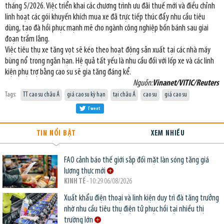
tháng 5/2026. Việc triển khai các chương trình ưu đãi thuế mới và điều chỉnh
linh hoạt các gói khuyến khích mua xe đã trực tiếp thúc đẩy nhu cầu tiêu
dùng, tạo đà hồi phục mạnh mẽ cho ngành công nghiệp bốn bánh sau giai
đoạn trầm lắng.
Việc tiêu thụ xe tăng vọt sẽ kéo theo hoạt động sản xuất tại các nhà máy
bùng nổ trong ngắn hạn. Hệ quả tất yếu là nhu cầu đối với lốp xe và các linh
kiện phụ trợ bằng cao su sẽ gia tăng đáng kể.
Nguồn:
Vinanet/VITIC/Reuters
Tags:
TT cao su châu Á
giá cao su kỳ hạn
tại châu Á
cao su
giá cao su
Tweet
TIN NỔI BẬT
XEM NHIỀU
FAO cảnh báo thế giới sắp đối mặt làn sóng tăng giá
lương thực mới
KINH TẾ
- 10:29 06/08/2026
Xuất khẩu điện thoại và linh kiện duy trì đà tăng trưởng
nhờ nhu cầu tiêu thụ điện tử phục hồi tại nhiều thị
trường lớn