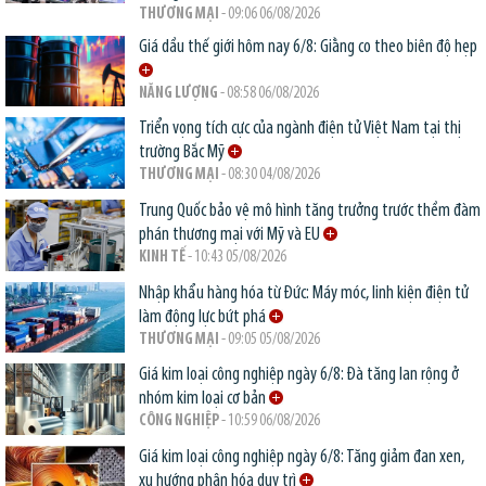
THƯƠNG MẠI
- 09:06 06/08/2026
Giá dầu thế giới hôm nay 6/8: Giằng co theo biên độ hẹp
NĂNG LƯỢNG
- 08:58 06/08/2026
Triển vọng tích cực của ngành điện tử Việt Nam tại thị
trường Bắc Mỹ
THƯƠNG MẠI
- 08:30 04/08/2026
Trung Quốc bảo vệ mô hình tăng trưởng trước thềm đàm
phán thương mại với Mỹ và EU
KINH TẾ
- 10:43 05/08/2026
Nhập khẩu hàng hóa từ Đức: Máy móc, linh kiện điện tử
làm động lực bứt phá
THƯƠNG MẠI
- 09:05 05/08/2026
Giá kim loại công nghiệp ngày 6/8: Đà tăng lan rộng ở
nhóm kim loại cơ bản
CÔNG NGHIỆP
- 10:59 06/08/2026
Giá kim loại công nghiệp ngày 6/8: Tăng giảm đan xen,
xu hướng phân hóa duy trì