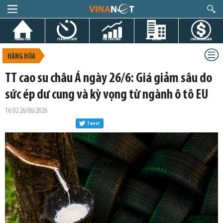
TRANG CHỦ
TIN GIỜ CHÓT
THỊ TRƯỜNG
DỰ ÁN
CHỨNG KHOÁN
HÀNG HÓA
TT cao su châu Á ngày 26/6: Giá giảm sâu do
sức ép dư cung và kỳ vọng từ ngành ô tô EU
16:02 26/06/2026
Tweet