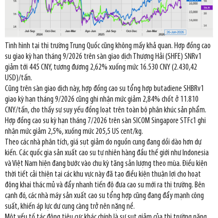
Tình hình tại thị trường Trung Quốc cũng không mấy khả quan. Hợp đồng cao
su giao kỳ hạn tháng 9/2026 trên sàn giao dịch Thượng Hải (SHFE) SNRv1
giảm tới 445 CNY, tương đương 2,62% xuống mức 16.530 CNY (2.430,42
USD)/tấn.
Cũng trên sàn giao dịch này, hợp đồng cao su tổng hợp butadiene SHBRv1
giao kỳ hạn tháng 9/2026 cũng ghi nhận mức giảm 2,84% chốt ở 11.810
CNY/tấn, cho thấy sự suy yếu đồng loạt trên toàn bộ phân khúc sản phẩm.
Hợp đồng cao su kỳ hạn tháng 7/2026 trên sàn SICOM Singapore STFc1 ghi
nhận mức giảm 2,5%, xuống mức 205,5 US cent/kg.
Theo các nhà phân tích, giá sụt giảm do nguồn cung đang dồi dào hơn dự
kiến. Các quốc gia sản xuất cao su tự nhiên hàng đầu thế giới như Indonesia
và Việt Nam hiện đang bước vào chu kỳ tăng sản lượng theo mùa. Điều kiện
thời tiết cải thiện tại các khu vực này đã tạo điều kiện thuận lợi cho hoạt
động khai thác mủ và đẩy nhanh tiến độ đưa cao su mới ra thị trường. Bên
cạnh đó, các nhà máy sản xuất cao su tổng hợp cũng đang đẩy mạnh công
suất, khiến áp lực dư cung càng trở nên nặng nề.
Một yếu tố tác động tiêu cực khác chính là sự sụt giảm của thị trường năng