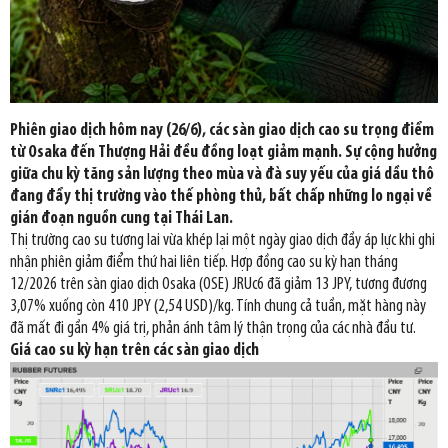
Phiên giao dịch hôm nay (26/6), các sàn giao dịch cao su trọng điểm
từ Osaka đến Thượng Hải đều đồng loạt giảm mạnh. Sự cộng hưởng
giữa chu kỳ tăng sản lượng theo mùa và đà suy yếu của giá dầu thô
đang đẩy thị trường vào thế phòng thủ, bất chấp những lo ngại về
gián đoạn nguồn cung tại Thái Lan.
Thị trường cao su tương lai vừa khép lại một ngày giao dịch đầy áp lực khi ghi
nhận phiên giảm điểm thứ hai liên tiếp. Hợp đồng cao su kỳ hạn tháng
12/2026 trên sàn giao dịch Osaka (OSE) JRUc6 đã giảm 13 JPY, tương đương
3,07% xuống còn 410 JPY (2,54 USD)/kg. Tính chung cả tuần, mặt hàng này
đã mất đi gần 4% giá trị, phản ánh tâm lý thận trọng của các nhà đầu tư.
Giá cao su kỳ hạn trên các sàn giao dịch