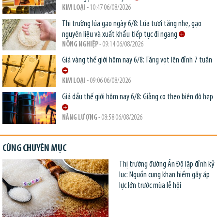
KIM LOẠI
- 10:47 06/08/2026
Thị trường lúa gạo ngày 6/8: Lúa tươi tăng nhẹ, gạo
nguyên liệu và xuất khẩu tiếp tục đi ngang
NÔNG NGHIỆP
- 09:14 06/08/2026
Giá vàng thế giới hôm nay 6/8: Tăng vọt lên đỉnh 7 tuần
KIM LOẠI
- 09:06 06/08/2026
Giá dầu thế giới hôm nay 6/8: Giằng co theo biên độ hẹp
NĂNG LƯỢNG
- 08:58 06/08/2026
CÙNG CHUYÊN MỤC
Thị trường đường Ấn Độ lập đỉnh kỷ
lục: Nguồn cung khan hiếm gây áp
lực lớn trước mùa lễ hội