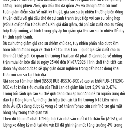
lượng. Trong phiên 26/6, giá dầu thô đã giảm 2% và đang hướng tới một
tuần giảm điểm sâu. Về mặt kỹ thuật, giá cao su tự nhiên thường biến động
thuận chiều với giá dầu thô do sự cạnh tranh trực tiếp với cao su tổng hợp
(vốn là chế phẩm từ dầu mỏ). Khi giá dầu giảm, chi phí sản xuất cao su tổng
hợp thấp xuống, vô hình trung gây áp lực giảm giá lên cao su tự nhiên để duy
trì tính cạnh tranh.
Dù xu hướng giảm giá cao su chiếm chủ đạo, tuy nhiên phần nào được kìm
hãm bởi những lo ngại về thời tiết tại Thái Lan – quốc gia sản xuất cao su
lớn nhất thế giới. Cơ quan khí tượng Thái Lan đã phát đi cảnh báo về những
trận mưa lớn kéo dài từ ngày 25/06 đến 01/07/2026. Hình thái thời tiết cực
đoan này được dự báo sẽ gây gián đoạn nghiêm trọng đến hoạt động khai
thác mủ cao su tại thực địa.
Giá cao su tấm hun khói (RSS3) RUB-RSS3C-BKK và cao su khối RUB-STR20C-
BKK xuất khẩu tiêu chuẩn của Thái Lan đã giảm lần lượt 5,5% và 2,47%.
Trong bối cảnh giá cao su thế giới đang chịu áp lực nặng nề từ nguồn cung dồi
dào tại Đông Nam Á, những tín hiệu tích cực từ thị trường ô tô Liên minh
châu Âu (EU) đang được kỳ vọng sẽ trở thành “phao cứu sinh” hỗ trợ giá mặt
hàng này trong thời gian tới.
Theo dữ liệu mới nhất từ Hiệp hội Các nhà sản xuất ô tô châu Âu (ACEA), số
lượng xe đăng ký mới tại khu vực EU đã ghi nhận mức tăng trưởng 4% trong