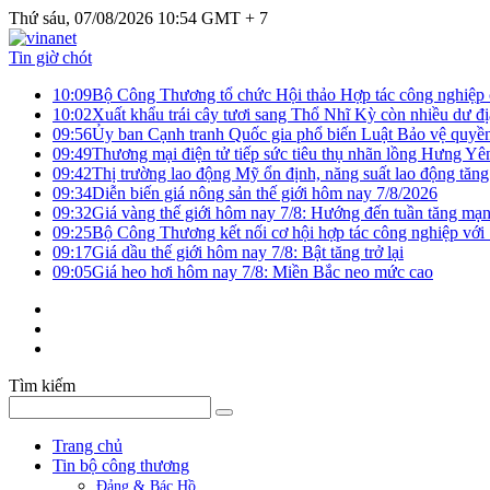
Thứ sáu, 07/08/2026 10:54 GMT + 7
Tin giờ chót
10:09
Bộ Công Thương tổ chức Hội thảo Hợp tác công nghiệp 
10:02
Xuất khẩu trái cây tươi sang Thổ Nhĩ Kỳ còn nhiều dư đị
09:56
Ủy ban Cạnh tranh Quốc gia phổ biến Luật Bảo vệ quyền 
09:49
Thương mại điện tử tiếp sức tiêu thụ nhãn lồng Hưng Yê
09:42
Thị trường lao động Mỹ ổn định, năng suất lao động tăng
09:34
Diễn biến giá nông sản thế giới hôm nay 7/8/2026
09:32
Giá vàng thế giới hôm nay 7/8: Hướng đến tuần tăng mạn
09:25
Bộ Công Thương kết nối cơ hội hợp tác công nghiệp với
09:17
Giá dầu thế giới hôm nay 7/8: Bật tăng trở lại
09:05
Giá heo hơi hôm nay 7/8: Miền Bắc neo mức cao
Tìm kiếm
Trang chủ
Tin bộ công thương
Đảng & Bác Hồ