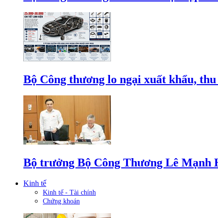
Bộ Công thương lo ngại xuất khẩu, thu
Bộ trưởng Bộ Công Thương Lê Mạnh Hùn
Kinh tế
Kinh tế - Tài chính
Chứng khoán