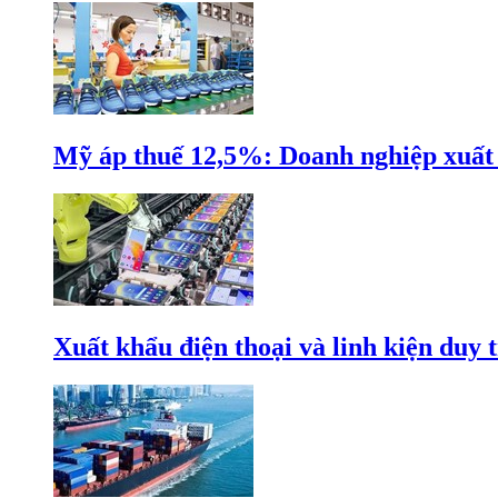
Mỹ áp thuế 12,5%: Doanh nghiệp xuất k
Xuất khẩu điện thoại và linh kiện duy t