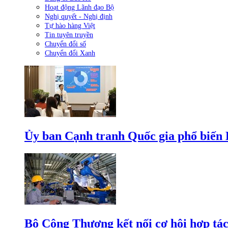
Hoạt động Lãnh đạo Bộ
Nghị quyết - Nghị định
Tự hào hàng Việt
Tin tuyên truyền
Chuyển đổi số
Chuyển đổi Xanh
Ủy ban Cạnh tranh Quốc gia phổ biến L
Bộ Công Thương kết nối cơ hội hợp tác