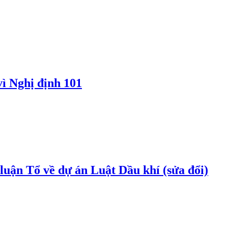
vì Nghị định 101
uận Tổ về dự án Luật Dầu khí (sửa đổi)