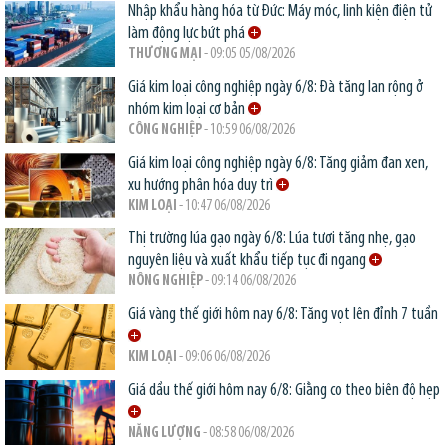
Nhập khẩu hàng hóa từ Đức: Máy móc, linh kiện điện tử
làm động lực bứt phá
THƯƠNG MẠI
- 09:05 05/08/2026
Giá kim loại công nghiệp ngày 6/8: Đà tăng lan rộng ở
nhóm kim loại cơ bản
CÔNG NGHIỆP
- 10:59 06/08/2026
Giá kim loại công nghiệp ngày 6/8: Tăng giảm đan xen,
xu hướng phân hóa duy trì
KIM LOẠI
- 10:47 06/08/2026
Thị trường lúa gạo ngày 6/8: Lúa tươi tăng nhẹ, gạo
nguyên liệu và xuất khẩu tiếp tục đi ngang
NÔNG NGHIỆP
- 09:14 06/08/2026
Giá vàng thế giới hôm nay 6/8: Tăng vọt lên đỉnh 7 tuần
KIM LOẠI
- 09:06 06/08/2026
Giá dầu thế giới hôm nay 6/8: Giằng co theo biên độ hẹp
NĂNG LƯỢNG
- 08:58 06/08/2026