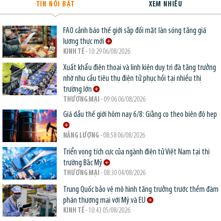
TIN NỔI BẬT
XEM NHIỀU
FAO cảnh báo thế giới sắp đối mặt làn sóng tăng giá
lương thực mới
KINH TẾ
- 10:29 06/08/2026
Xuất khẩu điện thoại và linh kiện duy trì đà tăng trưởng
nhờ nhu cầu tiêu thụ điện tử phục hồi tại nhiều thị
trường lớn
THƯƠNG MẠI
- 09:06 06/08/2026
Giá dầu thế giới hôm nay 6/8: Giằng co theo biên độ hẹp
NĂNG LƯỢNG
- 08:58 06/08/2026
Triển vọng tích cực của ngành điện tử Việt Nam tại thị
trường Bắc Mỹ
THƯƠNG MẠI
- 08:30 04/08/2026
Trung Quốc bảo vệ mô hình tăng trưởng trước thềm đàm
phán thương mại với Mỹ và EU
KINH TẾ
- 10:43 05/08/2026