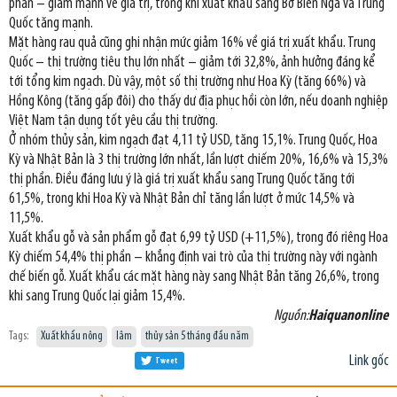
phần – giảm mạnh về giá trị, trong khi xuất khẩu sang Bờ Biển Ngà và Trung
Quốc tăng mạnh.
Mặt hàng rau quả cũng ghi nhận mức giảm 16% về giá trị xuất khẩu. Trung
Quốc – thị trường tiêu thụ lớn nhất – giảm tới 32,8%, ảnh hưởng đáng kể
tới tổng kim ngạch. Dù vậy, một số thị trường như Hoa Kỳ (tăng 66%) và
Hồng Kông (tăng gấp đôi) cho thấy dư địa phục hồi còn lớn, nếu doanh nghiệp
Việt Nam tận dụng tốt yêu cầu thị trường.
Ở nhóm thủy sản, kim ngạch đạt 4,11 tỷ USD, tăng 15,1%. Trung Quốc, Hoa
Kỳ và Nhật Bản là 3 thị trường lớn nhất, lần lượt chiếm 20%, 16,6% và 15,3%
thị phần. Điều đáng lưu ý là giá trị xuất khẩu sang Trung Quốc tăng tới
61,5%, trong khi Hoa Kỳ và Nhật Bản chỉ tăng lần lượt ở mức 14,5% và
11,5%.
Xuất khẩu gỗ và sản phẩm gỗ đạt 6,99 tỷ USD (+11,5%), trong đó riêng Hoa
Kỳ chiếm 54,4% thị phần – khẳng định vai trò của thị trường này với ngành
chế biến gỗ. Xuất khẩu các mặt hàng này sang Nhật Bản tăng 26,6%, trong
khi sang Trung Quốc lại giảm 15,4%.
Nguồn:
Haiquanonline
Tags:
Xuất khẩu nông
lâm
thủy sản 5 tháng đầu năm
Link gốc
Tweet