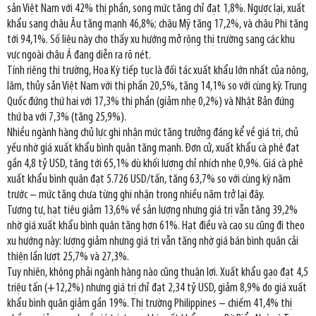
sản Việt Nam với 42% thị phần, song mức tăng chỉ đạt 1,8%. Ngược lại, xuất
khẩu sang châu Âu tăng mạnh 46,8%; châu Mỹ tăng 17,2%, và châu Phi tăng
tới 94,1%. Số liệu này cho thấy xu hướng mở rộng thị trường sang các khu
vực ngoài châu Á đang diễn ra rõ nét.
Tính riêng thị trường, Hoa Kỳ tiếp tục là đối tác xuất khẩu lớn nhất của nông,
lâm, thủy sản Việt Nam với thị phần 20,5%, tăng 14,1% so với cùng kỳ. Trung
Quốc đứng thứ hai với 17,3% thị phần (giảm nhẹ 0,2%) và Nhật Bản đứng
thứ ba với 7,3% (tăng 25,9%).
Nhiều ngành hàng chủ lực ghi nhận mức tăng trưởng đáng kể về giá trị, chủ
yếu nhờ giá xuất khẩu bình quân tăng mạnh. Đơn cử, xuất khẩu cà phê đạt
gần 4,8 tỷ USD, tăng tới 65,1% dù khối lượng chỉ nhích nhẹ 0,9%. Giá cà phê
xuất khẩu bình quân đạt 5.726 USD/tấn, tăng 63,7% so với cùng kỳ năm
trước – mức tăng chưa từng ghi nhận trong nhiều năm trở lại đây.
Tương tự, hạt tiêu giảm 13,6% về sản lượng nhưng giá trị vẫn tăng 39,2%
nhờ giá xuất khẩu bình quân tăng hơn 61%. Hạt điều và cao su cũng đi theo
xu hướng này: lượng giảm nhưng giá trị vẫn tăng nhờ giá bán bình quân cải
thiện lần lượt 25,7% và 27,3%.
Tuy nhiên, không phải ngành hàng nào cũng thuận lợi. Xuất khẩu gạo đạt 4,5
triệu tấn (+12,2%) nhưng giá trị chỉ đạt 2,34 tỷ USD, giảm 8,9% do giá xuất
khẩu bình quân giảm gần 19%. Thị trường Philippines – chiếm 41,4% thị