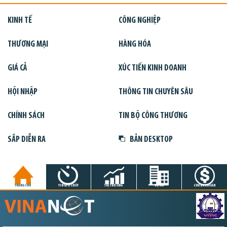
KINH TẾ
CÔNG NGHIỆP
THƯƠNG MẠI
HÀNG HÓA
GIÁ CẢ
XÚC TIẾN KINH DOANH
HỘI NHẬP
THÔNG TIN CHUYÊN SÂU
CHÍNH SÁCH
TIN BỘ CÔNG THƯƠNG
SẮP DIỄN RA
BẢN DESKTOP
TRANG CHỦ
TIN GIỜ CHÓT
THỊ TRƯỜNG
DỰ ÁN
CHỨNG KHOÁN