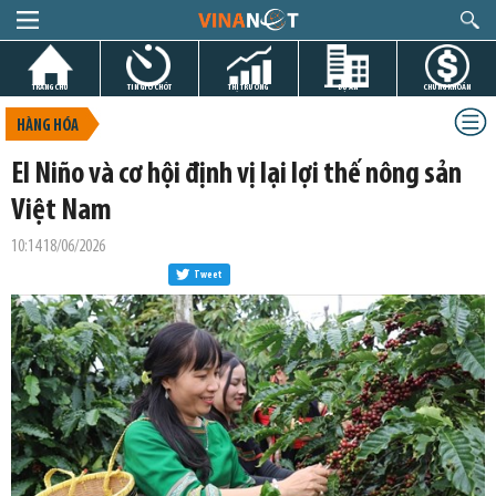
TRANG CHỦ
TIN GIỜ CHÓT
THỊ TRƯỜNG
DỰ ÁN
CHỨNG KHOÁN
HÀNG HÓA
El Niño và cơ hội định vị lại lợi thế nông sản
Việt Nam
10:14 18/06/2026
Tweet