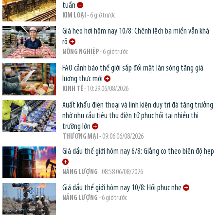
tuần
KIM LOẠI
- 6 giờ trước
Giá heo hơi hôm nay 10/8: Chênh lệch ba miền vẫn khá
rõ
NÔNG NGHIỆP
- 6 giờ trước
FAO cảnh báo thế giới sắp đối mặt làn sóng tăng giá
lương thực mới
KINH TẾ
- 10:29 06/08/2026
Xuất khẩu điện thoại và linh kiện duy trì đà tăng trưởng
nhờ nhu cầu tiêu thụ điện tử phục hồi tại nhiều thị
trường lớn
THƯƠNG MẠI
- 09:06 06/08/2026
Giá dầu thế giới hôm nay 6/8: Giằng co theo biên độ hẹp
NĂNG LƯỢNG
- 08:58 06/08/2026
Giá dầu thế giới hôm nay 10/8: Hồi phục nhẹ
NĂNG LƯỢNG
- 6 giờ trước