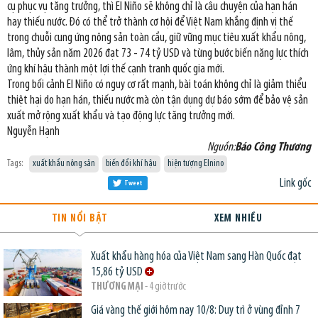
cụ phục vụ tăng trưởng, thì El Niño sẽ không chỉ là câu chuyện của hạn hán
hay thiếu nước. Đó có thể trở thành cơ hội để Việt Nam khẳng định vị thế
trong chuỗi cung ứng nông sản toàn cầu, giữ vững mục tiêu xuất khẩu nông,
lâm, thủy sản năm 2026 đạt 73 - 74 tỷ USD và từng bước biến năng lực thích
ứng khí hậu thành một lợi thế cạnh tranh quốc gia mới.
Trong bối cảnh El Niño có nguy cơ rất mạnh, bài toán không chỉ là giảm thiểu
thiệt hại do hạn hán, thiếu nước mà còn tận dụng dự báo sớm để bảo vệ sản
xuất mở rộng xuất khẩu và tạo động lực tăng trưởng mới.
Nguyễn Hạnh
Nguồn:
Báo Công Thương
Tags:
xuất khẩu nông sản
biến đổi khí hậu
hiện tượng Elnino
Link gốc
Tweet
TIN NỔI BẬT
XEM NHIỀU
Xuất khẩu hàng hóa của Việt Nam sang Hàn Quốc đạt
15,86 tỷ USD
THƯƠNG MẠI
- 4 giờ trước
Giá vàng thế giới hôm nay 10/8: Duy trì ở vùng đỉnh 7