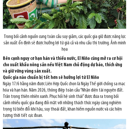
Trong bối cảnh nguồn cung toàn cầu suy giảm, các quốc gia giữ được năng lực
sản xuất ổn định sẽ được hưởng lợi từ giá cả và nhu cầu thị trường. Ảnh minh
họa
Bên cạnh nguy cơ hạn hán và thiếu nước, El Niño cũng mở ra cơ hội
cho xuất khẩu nông sản nếu Việt Nam chủ động dự báo, thích ứng
và giữ vững vùng sản xuất.
Quốc gia nào chuẩn bị tốt hơn sẽ hưởng lợi từ El Niño
Ngày 17/6 hằng năm được Liên Hợp Quốc chọn là Ngày Thế giới chống sa mạc
hóa và hạn hán. Năm 2026, thông điệp toàn cầu “Nhận diện tài nguyên đất.
Trân trọng thiên nhiên xanh. Phục hồi hệ sinh thái” được đưa ra trong bối
cảnh nhiều quốc gia đang đối mặt với những thách thức ngày càng nghiêm
trọng từ biến đổi khí hậu, suy thoái đất, khan hiếm nguồn nước và các hiện
tượng thời tiết cực đoan.