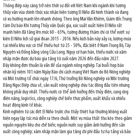
Thông điệp này càng trở nên thời sự đối với Việt Nam khi ngành khí tượng
thủy văn vừa chính thức xác nhận hiện tượng El Niño đã hình thành và đang
có xu hướng mạnh lên nhanh chóng. Theo ông Mai Văn Khiêm, Giám đốc Trung
tâm Dự báo Khí tượng Thủy văn Quốc gia, xác suất xuất hiện El Niño rất
mạnh hiện đã tăng lên mức 60 - 65%, tương đương thậm chí có thể vượt sự
kiện El Niño lịch sử giai đoạn 2015 - 2016. Nếu kịch bản này xảy ra, lượng mưa
tại nhiều khu vực có thể thiếu hụt từ 25 - 50%, đặc biệt ở Nam Trung Bộ, Tây
Nguyên và Đồng bằng sông Cửu Long. Nguy cơ hạn hán, thiếu nước và xâm
nhập mặn được dự báo gia tăng từ cuối năm 2026 đến đầu năm 2027.
Đây không đơn thuần là vấn đề của ngành nông nghiệp. Tại buổi họp báo
nhân kỷ niệm 101 năm Ngày Báo chí cách mạng Việt Nam do Bộ Nông nghiệp
và Môi trường tổ chức ngày 17/6, Thứ trưởng Bộ Nông nghiệp và Môi trường
Đặng Ngọc Điệp chia sẻ, sản xuất nông nghiệp chịu tác động đầu tiên nhưng
không phải duy nhất. Thiếu nước có thể ảnh hưởng đến thủy điện, cung ứng
điện năng, logistics, công nghiệp chế biến thực phẩm, xuất khẩu và nhiều
hoạt động kinh tế khác.
Kinh nghiệm từ các đợt El Niño trước cho thấy thiệt hại thường không xuất
hiện ngay lập tức mà diễn ra theo chuỗi. Một vụ mùa thất thu kéo theo giảm
nguồn nguyên liệu cho chế biến; nguồn nước suy giảm ảnh hưởng đến sản
xuất công nghiệp; xâm nhập mặn làm gia tăng chi phí đầu tư hạ tầng và bảo