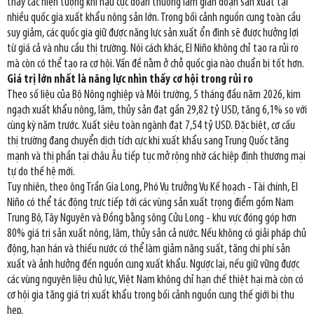
thấy các hiện tượng khí hậu cực đoan thường làm gián đoạn sản xuất tại
nhiều quốc gia xuất khẩu nông sản lớn. Trong bối cảnh nguồn cung toàn cầu
suy giảm, các quốc gia giữ được năng lực sản xuất ổn định sẽ được hưởng lợi
từ giá cả và nhu cầu thị trường. Nói cách khác, El Niño không chỉ tạo ra rủi ro
mà còn có thể tạo ra cơ hội. Vấn đề nằm ở chỗ quốc gia nào chuẩn bị tốt hơn.
Giá trị lớn nhất là năng lực nhìn thấy cơ hội trong rủi ro
Theo số liệu của Bộ Nông nghiệp và Môi trường, 5 tháng đầu năm 2026, kim
ngạch xuất khẩu nông, lâm, thủy sản đạt gần 29,82 tỷ USD, tăng 6,1% so với
cùng kỳ năm trước. Xuất siêu toàn ngành đạt 7,54 tỷ USD. Đặc biệt, cơ cấu
thị trường đang chuyển dịch tích cực khi xuất khẩu sang Trung Quốc tăng
mạnh và thị phần tại châu Âu tiếp tục mở rộng nhờ các hiệp định thương mại
tự do thế hệ mới.
Tuy nhiên, theo ông Trần Gia Long, Phó Vụ trưởng Vụ Kế hoạch - Tài chính, El
Niño có thể tác động trực tiếp tới các vùng sản xuất trọng điểm gồm Nam
Trung Bộ, Tây Nguyên và Đồng bằng sông Cửu Long - khu vực đóng góp hơn
80% giá trị sản xuất nông, lâm, thủy sản cả nước. Nếu không có giải pháp chủ
động, hạn hán và thiếu nước có thể làm giảm năng suất, tăng chi phí sản
xuất và ảnh hưởng đến nguồn cung xuất khẩu. Ngược lại, nếu giữ vững được
các vùng nguyên liệu chủ lực, Việt Nam không chỉ hạn chế thiệt hại mà còn có
cơ hội gia tăng giá trị xuất khẩu trong bối cảnh nguồn cung thế giới bị thu
hẹp.