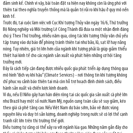
đảm sinh kế. Chính vì vậy, bài toán đặt ra hiện nay không còn là ứng phó với
thiên tai theo nghĩa truyền thống mà là quản trị rủi ro khí hậu ở quy mô nền
kinh tế.
Trước đó, tại cuộc làm việc với Cục Khí tượng Thủy văn ngày 16/6, Thứ trưởng
Bộ Nông nghiệp và Môi trường Lê Công Thành đã đưa ra một nhận định đáng
chú ý. Theo Thứ trưởng, nhiều năm qua, công tác khí tượng thủy văn chủ yếu
tập trung vào dự báo để phòng tránh thiên tai như bão, lũ, sạt lở hay nắng
nóng. Tuy nhiên, giá trị lớn hơn của ngành khí tượng phải là giúp giảm thiểu
thiệt hại kinh tế cho các ngành sản xuất và phát hiện những cơ hội tăng
trưởng mới.
Đây là cách tiếp cận đang được nhiều quốc gia phát triển áp dụng thông qua
mô hình “dịch vụ khí hậu” (Climate Services) - nơi thông tin khí tượng không
chỉ phục vụ cảnh báo thiên tai mà còn hỗ trợ hoạch định chính sách, điều
hành sản xuất và chiến lược kinh doanh.
Ví dụ, nếu El Niño gây hạn hán diện rộng tại các quốc gia sản xuất cà phê lớn
như Brazil hay một số nước Nam Mỹ, nguồn cung toàn cầu sẽ suy giảm, kéo
theo giá cà phê tăng cao. Nếu Việt Nam dự báo sớm, bảo vệ được vùng
nguyên liệu và duy trì sản lượng, doanh nghiệp trong nước sẽ có lợi thế cạnh
tranh rất lớn trên thị trường thế giới.
Điều tương tự cũng có thể xảy ra với ngành lúa gạo. Những năm gần đây cho