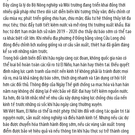
Đây cũng là lý do Bộ Nông nghiệp và Môi trường đang triển khai đồng thời
nhiều giải pháp như theo dõi sát diễn biến khí tượng thủy văn; điều chỉnh cơ
cấu mùa vụ; phát triển giống chịu hạn, chịu mặn; đầu tư hệ thống thủy lợi đa
mục tiêu; thúc đẩy tưới tiết kiệm nước và mở rộng thị trường xuất khẩu. Bài
học từ đợt hạn mặn lịch sử năm 2019 - 2020 cho thấy dự báo sớm có thể tạo
ra khác biệt rất lớn. Khi nhiều địa phương ở Đồng bằng sông Cửu Long chủ
động điều chỉnh lịch xuống giống và cơ cấu sản xuất, thiệt hại đã giảm đáng
kể so với những năm trước.
Trong bối cảnh biến đổi khí hậu ngày càng cực đoan, không quốc gia nào có
thể loại bỏ hoàn toàn các rủi ro từ El Niño, hạn hán hay thiên tai. Điều quyết
định năng lực cạnh tranh của một nền kinh tế không phải là tránh được mọi
rủi ro, mà là khả năng dự báo sớm, thích ứng nhanh và tận dụng cơ hội tốt
hơn các đối thủ. Thông điệp của Ngày Thế giới chống sa mạc hóa và hạn hán
năm nay không chỉ dừng lại ở việc bảo vệ đất đai hay tiết kiệm nguồn nước.
Xa hơn, đó là lời nhắc nhở về nhu cầu xây dựng năng lực chống chịu của nền
kinh tế trước những cú sốc khí hậu ngày càng thường xuyên.
Với Việt Nam, El Niño có thể là một phép thử lớn đối với công tác quản trị tài
nguyên nước, sản xuất nông nghiệp và điều hành kinh tế. Nhưng nếu các dự
báo được chuyển hóa thành hành động sớm, nếu các vùng sản xuất trọng
điểm được bảo vệ hiệu quả và nếu thông tin khí hậu thực sự trở thành công