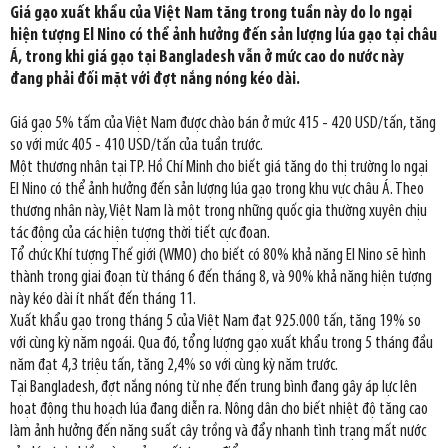
Giá gạo xuất khẩu của Việt Nam tăng trong tuần này do lo ngại
hiện tượng El Nino có thể ảnh hưởng đến sản lượng lúa gạo tại châu
Á, trong khi giá gạo tại Bangladesh vẫn ở mức cao do nước này
đang phải đối mặt với đợt nắng nóng kéo dài.
Giá gạo 5% tấm của Việt Nam được chào bán ở mức 415 - 420 USD/tấn, tăng
so với mức 405 - 410 USD/tấn của tuần trước.
Một thương nhân tại TP. Hồ Chí Minh cho biết giá tăng do thị trường lo ngại
El Nino có thể ảnh hưởng đến sản lượng lúa gạo trong khu vực châu Á. Theo
thương nhân này, Việt Nam là một trong những quốc gia thường xuyên chịu
tác động của các hiện tượng thời tiết cực đoan.
Tổ chức Khí tượng Thế giới (WMO) cho biết có 80% khả năng El Nino sẽ hình
thành trong giai đoạn từ tháng 6 đến tháng 8, và 90% khả năng hiện tượng
này kéo dài ít nhất đến tháng 11.
Xuất khẩu gạo trong tháng 5 của Việt Nam đạt 925.000 tấn, tăng 19% so
với cùng kỳ năm ngoái. Qua đó, tổng lượng gạo xuất khẩu trong 5 tháng đầu
năm đạt 4,3 triệu tấn, tăng 2,4% so với cùng kỳ năm trước.
Tại Bangladesh, đợt nắng nóng từ nhẹ đến trung bình đang gây áp lực lên
hoạt động thu hoạch lúa đang diễn ra. Nông dân cho biết nhiệt độ tăng cao
làm ảnh hưởng đến năng suất cây trồng và đẩy nhanh tình trạng mất nước