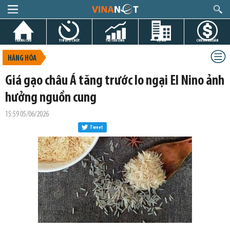
TRANG CHỦ
TIN GIỜ CHÓT
THỊ TRƯỜNG
DỰ ÁN
CHỨNG KHOÁN
HÀNG HÓA
Giá gạo châu Á tăng trước lo ngại El Nino ảnh
hưởng nguồn cung
15:59 05/06/2026
Tweet