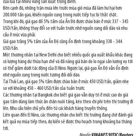
của lúa tại nhiều vùng sản xuất trọng điểm.
Bên cạnh đó, những trận mưa lớn trước mùa gió mùa đã làm hư hại hơn
200.000 tấn gạo, khiến nguồn cung trong nước tiếp tục bị thắt chặt.
Trong khi đó, giá gạo đồ 5% tấm của Ấn Độ được chào bán ở mức 337 - 345
USD/tấn, không thay đổi so với tuần trước nhờ nguồn cung dồi dào và nhu
cầu ở mức vừa phải.
Giá gạo trắng 5% tấm của Ấn Độ cũng ổn định trong khoảng 338 - 344
USD/tấn.
Một thương nhân tại New Delhi cho biết nhiều quốc gia xuất khẩu khác đang
có lượng hàng dư thừa hạn chế và đã nâng giá bán do lo ngại sản lượng vụ tới
có thể giảm dưới tác động của El Nino. Ngược lại, giá gạo Ấn Độ vẫn ổn định
nhờ nguồn cung trong nước tương đối dồi dào.
Tại Thái Lan, giá gạo 5% tấm được chào bán ở mức 450 USD/tấn, giảm nhẹ
so với khoảng 450 - 460 USD/tấn của tuần trước.
Các thương nhân tại Bangkok cho biết giá gạo vẫn duy trì ở mức cao do giá
gạo tấm dùng làm thức ăn chăn nuôi tăng, kéo theo chi phí trên thị trường đi
lên. Nhu cầu hiện chủ yếu đến từ các khách hàng truyền thống.
Liên quan đến El Nino, các thương nhân cho biết thị trường đang chờ đánh giá
kết quả vụ mùa tiếp theo, dự kiến sẽ được thu hoạch trong khoảng ba tháng
tới.
Nguồn:
VINANET/VITIC/Reuters