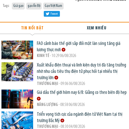
Tags:
Giá gạo
gạo Ấn Độ
Gạo Việt Nam
Tweet
TIN NỔI BẬT
XEM NHIỀU
FAO cảnh báo thế giới sắp đối mặt làn sóng tăng giá
lương thực mới
KINH TẾ
- 10:29 06/08/2026
Xuất khẩu điện thoại và linh kiện duy trì đà tăng trưởng
nhờ nhu cầu tiêu thụ điện tử phục hồi tại nhiều thị
trường lớn
THƯƠNG MẠI
- 09:06 06/08/2026
Giá dầu thế giới hôm nay 6/8: Giằng co theo biên độ hẹp
NĂNG LƯỢNG
- 08:58 06/08/2026
Triển vọng tích cực của ngành điện tử Việt Nam tại thị
trường Bắc Mỹ
THƯƠNG MẠI
- 08:30 04/08/2026