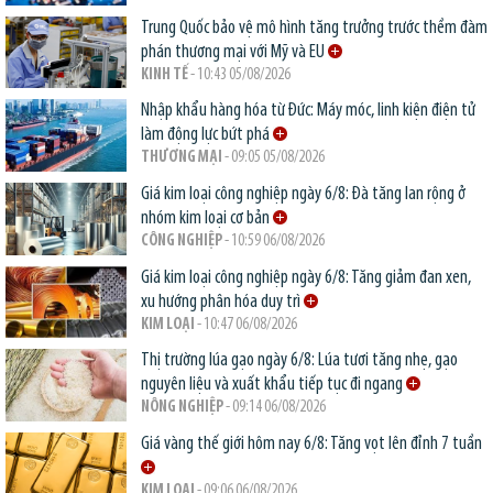
Trung Quốc bảo vệ mô hình tăng trưởng trước thềm đàm
phán thương mại với Mỹ và EU
KINH TẾ
- 10:43 05/08/2026
Nhập khẩu hàng hóa từ Đức: Máy móc, linh kiện điện tử
làm động lực bứt phá
THƯƠNG MẠI
- 09:05 05/08/2026
Giá kim loại công nghiệp ngày 6/8: Đà tăng lan rộng ở
nhóm kim loại cơ bản
CÔNG NGHIỆP
- 10:59 06/08/2026
Giá kim loại công nghiệp ngày 6/8: Tăng giảm đan xen,
xu hướng phân hóa duy trì
KIM LOẠI
- 10:47 06/08/2026
Thị trường lúa gạo ngày 6/8: Lúa tươi tăng nhẹ, gạo
nguyên liệu và xuất khẩu tiếp tục đi ngang
NÔNG NGHIỆP
- 09:14 06/08/2026
Giá vàng thế giới hôm nay 6/8: Tăng vọt lên đỉnh 7 tuần
KIM LOẠI
- 09:06 06/08/2026