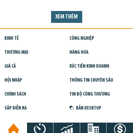
XEM THÊM
KINH TẾ
CÔNG NGHIỆP
THƯƠNG MẠI
HÀNG HÓA
GIÁ CẢ
XÚC TIẾN KINH DOANH
HỘI NHẬP
THÔNG TIN CHUYÊN SÂU
CHÍNH SÁCH
TIN BỘ CÔNG THƯƠNG
SẮP DIỄN RA
BẢN DESKTOP