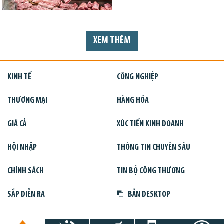
XEM THÊM
KINH TẾ
CÔNG NGHIỆP
THƯƠNG MẠI
HÀNG HÓA
GIÁ CẢ
XÚC TIẾN KINH DOANH
HỘI NHẬP
THÔNG TIN CHUYÊN SÂU
CHÍNH SÁCH
TIN BỘ CÔNG THƯƠNG
SẮP DIỄN RA
BẢN DESKTOP