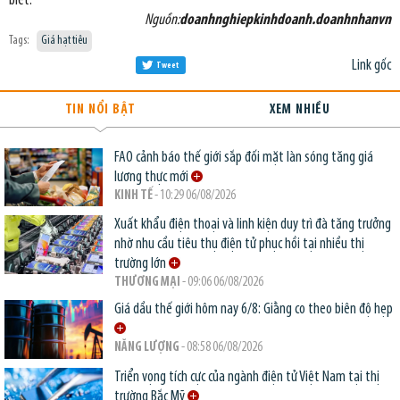
biết.
Nguồn:
doanhnghiepkinhdoanh.doanhnhanvn
Tags:
Giá hạt tiêu
Link gốc
Tweet
TIN NỔI BẬT
XEM NHIỀU
FAO cảnh báo thế giới sắp đối mặt làn sóng tăng giá
lương thực mới
KINH TẾ
- 10:29 06/08/2026
Xuất khẩu điện thoại và linh kiện duy trì đà tăng trưởng
nhờ nhu cầu tiêu thụ điện tử phục hồi tại nhiều thị
trường lớn
THƯƠNG MẠI
- 09:06 06/08/2026
Giá dầu thế giới hôm nay 6/8: Giằng co theo biên độ hẹp
NĂNG LƯỢNG
- 08:58 06/08/2026
Triển vọng tích cực của ngành điện tử Việt Nam tại thị
trường Bắc Mỹ