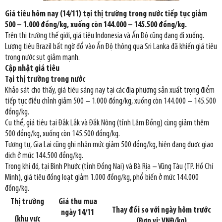
Giá tiêu hôm nay (14/11) tại thị trường trong nước tiếp tục giảm
500 – 1.000 đồng/kg, xuống còn 144.000 – 145.500 đồng/kg.
Trên thị trường thế giới, giá tiêu Indonesia và Ấn Độ cũng đang đi xuống.
Lượng tiêu Brazil bất ngờ đổ vào Ấn Độ thông qua Sri Lanka đã khiến giá tiêu
trong nước sụt giảm mạnh.
Cập nhật giá tiêu
Tại thị trường trong nước
Khảo sát cho thấy, giá tiêu sáng nay tại các địa phương sản xuất trọng điểm
tiếp tục điều chỉnh giảm 500 – 1.000 đồng/kg, xuống còn 144.000 – 145.500
đồng/kg.
Cụ thể, giá tiêu tại Đắk Lắk và Đắk Nông (tỉnh Lâm Đồng) cùng giảm thêm
500 đồng/kg, xuống còn 145.500 đồng/kg.
Tương tự, Gia Lai cũng ghi nhận mức giảm 500 đồng/kg, hiện đang được giao
dịch ở mức 144.500 đồng/kg.
Trong khi đó, tại Bình Phước (tỉnh Đồng Nai) và Bà Rịa – Vũng Tàu (TP. Hồ Chí
Minh), giá tiêu đồng loạt giảm 1.000 đồng/kg, phổ biến ở mức 144.000
đồng/kg.
Thị trường
Giá thu mua
Thay đổi so với ngày hôm trước
ngày 14/11
(khu vực
(Đơn vị: VNĐ/kg)