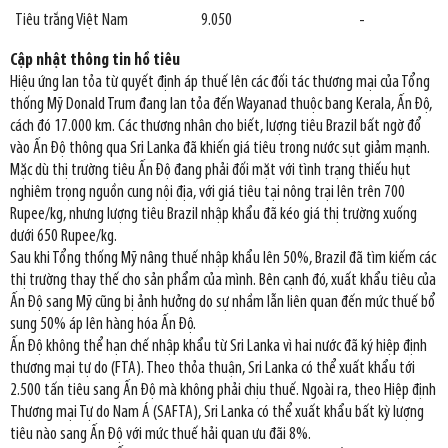
Tiêu trắng Việt Nam
9.050
-
Cập nhật thông tin hồ tiêu
Hiệu ứng lan tỏa từ quyết định áp thuế lên các đối tác thương mại của Tổng
thống Mỹ Donald Trum đang lan tỏa đến Wayanad thuộc bang Kerala, Ấn Độ,
cách đó 17.000 km. Các thương nhân cho biết, lượng tiêu Brazil bất ngờ đổ
vào Ấn Độ thông qua Sri Lanka đã khiến giá tiêu trong nước sụt giảm mạnh.
Mặc dù thị trường tiêu Ấn Độ đang phải đối mặt với tình trạng thiếu hụt
nghiêm trọng nguồn cung nội địa, với giá tiêu tại nông trại lên trên 700
Rupee/kg, nhưng lượng tiêu Brazil nhập khẩu đã kéo giá thị trường xuống
dưới 650 Rupee/kg.
Sau khi Tổng thống Mỹ nâng thuế nhập khẩu lên 50%, Brazil đã tìm kiếm các
thị trường thay thế cho sản phẩm của mình. Bên cạnh đó, xuất khẩu tiêu của
Ấn Độ sang Mỹ cũng bị ảnh hưởng do sự nhầm lẫn liên quan đến mức thuế bổ
sung 50% áp lên hàng hóa Ấn Độ.
Ấn Độ không thể hạn chế nhập khẩu từ Sri Lanka vì hai nước đã ký hiệp định
thương mại tự do (FTA). Theo thỏa thuận, Sri Lanka có thể xuất khẩu tới
2.500 tấn tiêu sang Ấn Độ mà không phải chịu thuế. Ngoài ra, theo Hiệp định
Thương mại Tự do Nam Á (SAFTA), Sri Lanka có thể xuất khẩu bất kỳ lượng
tiêu nào sang Ấn Độ với mức thuế hải quan ưu đãi 8%.