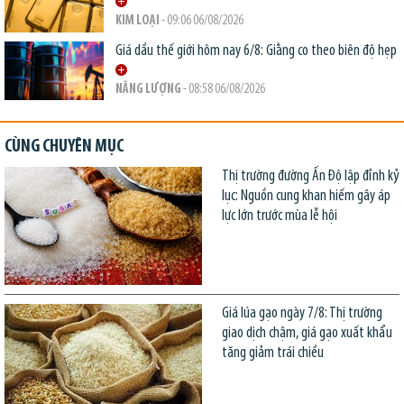
KIM LOẠI
- 09:06 06/08/2026
Giá dầu thế giới hôm nay 6/8: Giằng co theo biên độ hẹp
NĂNG LƯỢNG
- 08:58 06/08/2026
CÙNG CHUYÊN MỤC
Thị trường đường Ấn Độ lập đỉnh kỷ
lục: Nguồn cung khan hiếm gây áp
lực lớn trước mùa lễ hội
Giá lúa gạo ngày 7/8: Thị trường
giao dịch chậm, giá gạo xuất khẩu
tăng giảm trái chiều