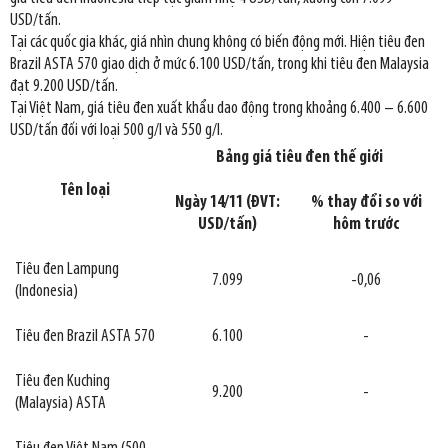
USD/tấn.
Tại các quốc gia khác, giá nhìn chung không có biến động mới. Hiện tiêu đen
Brazil ASTA 570 giao dịch ở mức 6.100 USD/tấn, trong khi tiêu đen Malaysia
đạt 9.200 USD/tấn.
Tại Việt Nam, giá tiêu đen xuất khẩu dao động trong khoảng 6.400 – 6.600
USD/tấn đối với loại 500 g/l và 550 g/l.
Bảng giá tiêu đen thế giới
Tên loại
Ngày 14/11 (ĐVT:
% thay đổi so với
USD/tấn)
hôm trước
Tiêu đen Lampung
7.099
-0,06
(Indonesia)
Tiêu đen Brazil ASTA 570
6.100
-
Tiêu đen Kuching
9.200
-
(Malaysia) ASTA