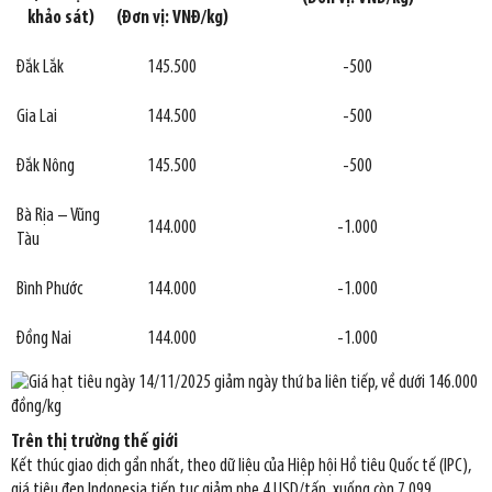
khảo sát)
(Đơn vị: VNĐ/kg)
Đắk Lắk
145.500
-500
Gia Lai
144.500
-500
Đắk Nông
145.500
-500
Bà Rịa – Vũng
144.000
-1.000
Tàu
Bình Phước
144.000
-1.000
Đồng Nai
144.000
-1.000
Trên thị trường thế giới
Kết thúc giao dịch gần nhất, theo dữ liệu của Hiệp hội Hồ tiêu Quốc tế (IPC),
giá tiêu đen Indonesia tiếp tục giảm nhẹ 4 USD/tấn, xuống còn 7.099