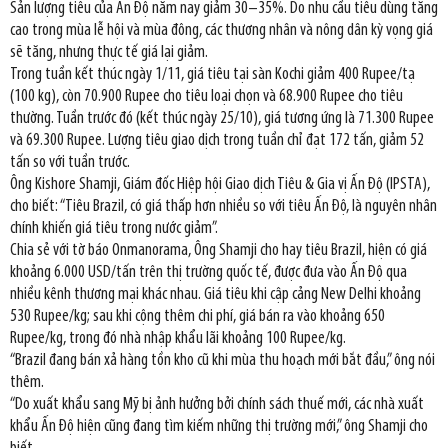
Sản lượng tiêu của Ấn Độ năm nay giảm 30–35%. Do nhu cầu tiêu dùng tăng
cao trong mùa lễ hội và mùa đông, các thương nhân và nông dân kỳ vọng giá
sẽ tăng, nhưng thực tế giá lại giảm.
Trong tuần kết thúc ngày 1/11, giá tiêu tại sàn Kochi giảm 400 Rupee/tạ
(100 kg), còn 70.900 Rupee cho tiêu loại chọn và 68.900 Rupee cho tiêu
thường. Tuần trước đó (kết thúc ngày 25/10), giá tương ứng là 71.300 Rupee
và 69.300 Rupee. Lượng tiêu giao dịch trong tuần chỉ đạt 172 tấn, giảm 52
tấn so với tuần trước.
Ông Kishore Shamji, Giám đốc Hiệp hội Giao dịch Tiêu & Gia vị Ấn Độ (IPSTA),
cho biết: “Tiêu Brazil, có giá thấp hơn nhiều so với tiêu Ấn Độ, là nguyên nhân
chính khiến giá tiêu trong nước giảm”.
Chia sẻ với tờ báo Onmanorama, Ông Shamji cho hay tiêu Brazil, hiện có giá
khoảng 6.000 USD/tấn trên thị trường quốc tế, được đưa vào Ấn Độ qua
nhiều kênh thương mại khác nhau. Giá tiêu khi cập cảng New Delhi khoảng
530 Rupee/kg; sau khi cộng thêm chi phí, giá bán ra vào khoảng 650
Rupee/kg, trong đó nhà nhập khẩu lãi khoảng 100 Rupee/kg.
“Brazil đang bán xả hàng tồn kho cũ khi mùa thu hoạch mới bắt đầu,” ông nói
thêm.
“Do xuất khẩu sang Mỹ bị ảnh hưởng bởi chính sách thuế mới, các nhà xuất
khẩu Ấn Độ hiện cũng đang tìm kiếm những thị trường mới,” ông Shamji cho