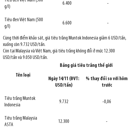
Tiêu đen Việt Nam (500
6.400
-
g/l)
Tiêu đen Việt Nam (500
6.600
-
g/l)
Cùng thời điểm khảo sát, giá tiêu trắng Muntok Indonesia giảm 6 USD/tấn,
xuống còn 9.732 USD/tấn.
Còn tại Malaysia và Việt Nam, giá tiêu trắng không đổi ở mức 12.300
USD/tấn và 9.050 USD/tấn.
Bảng giá tiêu trắng thế giới
Tên loại
Ngày 14/11 (ĐVT:
% thay đổi so với hôm
USD/tấn)
trước
Tiêu trắng Muntok
9.732
-0,06
Indonesia
Tiêu trắng Malaysia
12.300
-
ASTA