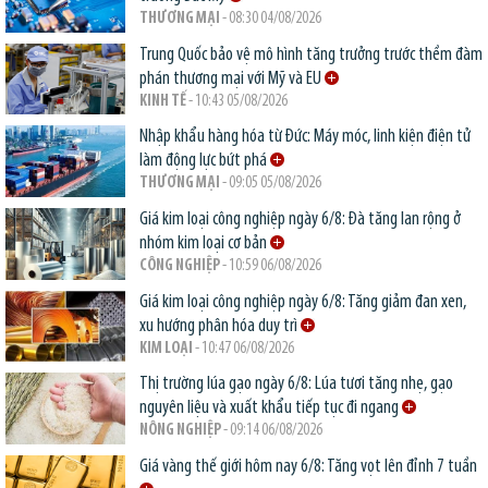
THƯƠNG MẠI
- 08:30 04/08/2026
Trung Quốc bảo vệ mô hình tăng trưởng trước thềm đàm
phán thương mại với Mỹ và EU
KINH TẾ
- 10:43 05/08/2026
Nhập khẩu hàng hóa từ Đức: Máy móc, linh kiện điện tử
làm động lực bứt phá
THƯƠNG MẠI
- 09:05 05/08/2026
Giá kim loại công nghiệp ngày 6/8: Đà tăng lan rộng ở
nhóm kim loại cơ bản
CÔNG NGHIỆP
- 10:59 06/08/2026
Giá kim loại công nghiệp ngày 6/8: Tăng giảm đan xen,
xu hướng phân hóa duy trì
KIM LOẠI
- 10:47 06/08/2026
Thị trường lúa gạo ngày 6/8: Lúa tươi tăng nhẹ, gạo
nguyên liệu và xuất khẩu tiếp tục đi ngang
NÔNG NGHIỆP
- 09:14 06/08/2026
Giá vàng thế giới hôm nay 6/8: Tăng vọt lên đỉnh 7 tuần