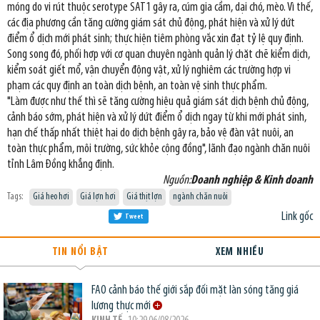
móng do vi rút thuộc serotype SAT1 gây ra, cúm gia cầm, dại chó, mèo. Vì thế,
các địa phương cần tăng cường giám sát chủ động, phát hiện và xử lý dứt
điểm ổ dịch mới phát sinh; thực hiện tiêm phòng vắc xin đạt tỷ lệ quy định.
Song song đó, phối hợp với cơ quan chuyên ngành quản lý chặt chẽ kiểm dịch,
kiểm soát giết mổ, vận chuyển động vật, xử lý nghiêm các trường hợp vi
phạm các quy định an toàn dịch bệnh, an toàn vệ sinh thực phẩm.
"Làm được như thế thì sẽ tăng cường hiệu quả giám sát dịch bệnh chủ động,
cảnh báo sớm, phát hiện và xử lý dứt điểm ổ dịch ngay từ khi mới phát sinh,
hạn chế thấp nhất thiệt hại do dịch bệnh gây ra, bảo vệ đàn vật nuôi, an
toàn thực phẩm, môi trường, sức khỏe cộng đồng", lãnh đạo ngành chăn nuôi
tỉnh Lâm Đồng khẳng định.
Nguồn:
Doanh nghiệp & Kinh doanh
Tags:
Giá heo hơi
Giá lợn hơi
Giá thịt lợn
ngành chăn nuôi
Link gốc
Tweet
TIN NỔI BẬT
XEM NHIỀU
FAO cảnh báo thế giới sắp đối mặt làn sóng tăng giá
lương thực mới