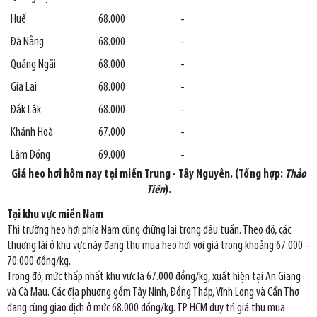
Huế
68.000
-
Đà Nẵng
68.000
-
Quảng Ngãi
68.000
-
Gia Lai
68.000
-
Đắk Lắk
68.000
-
Khánh Hoà
67.000
-
Lâm Đồng
69.000
-
Giá heo hơi hôm nay tại miền Trung - Tây Nguyên. (Tổng hợp:
Thảo
Tiên
).
Tại khu vực miền Nam
Thị trường heo hơi phía Nam cũng chững lại trong đầu tuần. Theo đó, các
thương lái ở khu vực này đang thu mua heo hơi với giá trong khoảng 67.000 -
70.000 đồng/kg.
Trong đó, mức thấp nhất khu vực là 67.000 đồng/kg, xuất hiện tại An Giang
và Cà Mau. Các địa phương gồm Tây Ninh, Đồng Tháp, Vĩnh Long và Cần Thơ
đang cùng giao dịch ở mức 68.000 đồng/kg. TP HCM duy trì giá thu mua