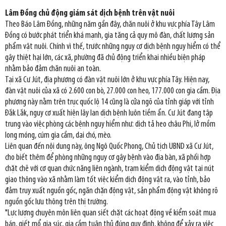
Lâm Đồng chủ động giám sát dịch bệnh trên vật nuôi
Theo Báo Lâm Đồng, những năm gần đây, chăn nuôi ở khu vực phía Tây Lâm
Đồng có bước phát triển khá mạnh, gia tăng cả quy mô đàn, chất lượng sản
phẩm vật nuôi. Chính vì thế, trước những nguy cơ dịch bệnh nguy hiểm có thể
gây thiệt hại lớn, các xã, phường đã chủ động triển khai nhiều biện pháp
nhằm bảo đảm chăn nuôi an toàn.
Tại xã Cư Jút, địa phương có đàn vật nuôi lớn ở khu vực phía Tây. Hiện nay,
đàn vật nuôi của xã có 2.600 con bò, 27.000 con heo, 177.000 con gia cầm. Địa
phương này nằm trên trục quốc lộ 14 cũng là cửa ngõ của tỉnh giáp với tỉnh
Đắk Lắk, nguy cơ xuất hiện lây lan dịch bệnh luôn tiềm ẩn. Cư Jút đang tập
trung vào việc phòng các bệnh nguy hiểm như: dịch tả heo châu Phi, lở mồm
long móng, cúm gia cầm, dại chó, mèo.
Liên quan đến nội dung này, ông Ngô Quốc Phong, Chủ tịch UBND xã Cư Jút,
cho biết thêm để phòng những nguy cơ gây bệnh vào địa bàn, xã phối hợp
chặt chẽ với cơ quan chức năng liên ngành, trạm kiểm dịch động vật tại nút
giao thông vào xã nhằm làm tốt việc kiểm dịch động vật ra, vào tỉnh, bảo
đảm truy xuất nguồn gốc, ngăn chặn động vật, sản phẩm động vật không rõ
nguồn gốc lưu thông trên thị trường.
"Lực lượng chuyên môn liên quan siết chặt các hoạt động về kiểm soát mua
bán, giết mổ gia súc, gia cầm tuân thủ đúng quy định, không để xảy ra việc