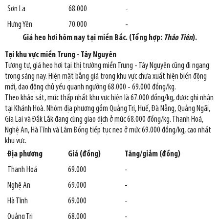
Sơn La
68.000
-
Hưng Yên
70.000
-
Giá heo hơi hôm nay tại miền Bắc. (Tổng hợp:
Thảo Tiên
).
Tại khu vực miền Trung - Tây Nguyên
Tương tự, giá heo hơi tại thị trường miền Trung - Tây Nguyên cũng đi ngang
trong sáng nay. Hiện mặt bằng giá trong khu vực chưa xuất hiện biến động
mới, dao động chủ yếu quanh ngưỡng 68.000 - 69.000 đồng/kg.
Theo khảo sát, mức thấp nhất khu vực hiện là 67.000 đồng/kg, được ghi nhận
tại Khánh Hoà. Nhóm địa phương gồm Quảng Trị, Huế, Đà Nẵng, Quảng Ngãi,
Gia Lai và Đắk Lắk đang cùng giao dịch ở mức 68.000 đồng/kg. Thanh Hoá,
Nghệ An, Hà Tĩnh và Lâm Đồng tiếp tục neo ở mức 69.000 đồng/kg, cao nhất
khu vực.
Địa phương
Giá (đồng)
Tăng/giảm (đồng)
Thanh Hoá
69.000
-
Nghệ An
69.000
-
Hà Tĩnh
69.000
-
Quảng Trị
68.000
-