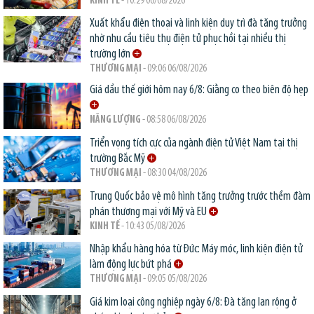
KINH TẾ
- 10:29 06/08/2026
Xuất khẩu điện thoại và linh kiện duy trì đà tăng trưởng
nhờ nhu cầu tiêu thụ điện tử phục hồi tại nhiều thị
trường lớn
THƯƠNG MẠI
- 09:06 06/08/2026
Giá dầu thế giới hôm nay 6/8: Giằng co theo biên độ hẹp
NĂNG LƯỢNG
- 08:58 06/08/2026
Triển vọng tích cực của ngành điện tử Việt Nam tại thị
trường Bắc Mỹ
THƯƠNG MẠI
- 08:30 04/08/2026
Trung Quốc bảo vệ mô hình tăng trưởng trước thềm đàm
phán thương mại với Mỹ và EU
KINH TẾ
- 10:43 05/08/2026
Nhập khẩu hàng hóa từ Đức: Máy móc, linh kiện điện tử
làm động lực bứt phá
THƯƠNG MẠI
- 09:05 05/08/2026
Giá kim loại công nghiệp ngày 6/8: Đà tăng lan rộng ở