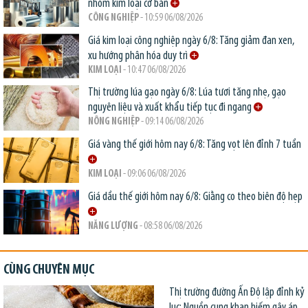
nhóm kim loại cơ bản
CÔNG NGHIỆP
- 10:59 06/08/2026
Giá kim loại công nghiệp ngày 6/8: Tăng giảm đan xen,
xu hướng phân hóa duy trì
KIM LOẠI
- 10:47 06/08/2026
Thị trường lúa gạo ngày 6/8: Lúa tươi tăng nhẹ, gạo
nguyên liệu và xuất khẩu tiếp tục đi ngang
NÔNG NGHIỆP
- 09:14 06/08/2026
Giá vàng thế giới hôm nay 6/8: Tăng vọt lên đỉnh 7 tuần
KIM LOẠI
- 09:06 06/08/2026
Giá dầu thế giới hôm nay 6/8: Giằng co theo biên độ hẹp
NĂNG LƯỢNG
- 08:58 06/08/2026
CÙNG CHUYÊN MỤC
Thị trường đường Ấn Độ lập đỉnh kỷ
lục: Nguồn cung khan hiếm gây áp