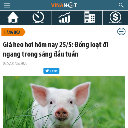
TRANG CHỦ
TIN GIỜ CHÓT
THỊ TRƯỜNG
DỰ ÁN
CHỨNG KHOÁN
HÀNG HÓA
Giá heo hơi hôm nay 25/5: Đồng loạt đi
ngang trong sáng đầu tuần
08:52 25/05/2026
Tweet