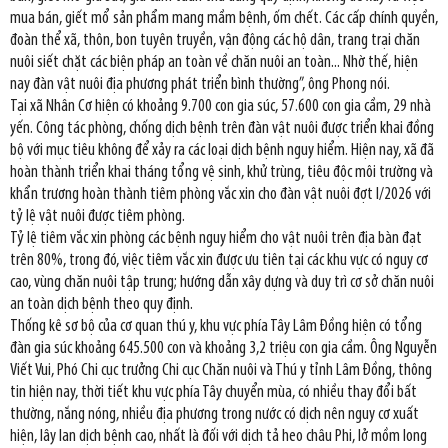
mua bán, giết mổ sản phẩm mang mầm bệnh, ốm chết. Các cấp chính quyền,
đoàn thể xã, thôn, bon tuyên truyền, vận động các hộ dân, trang trại chăn
nuôi siết chặt các biện pháp an toàn về chăn nuôi an toàn... Nhờ thế, hiện
nay đàn vật nuôi địa phương phát triển bình thường”, ông Phong nói.
Tại xã Nhân Cơ hiện có khoảng 9.700 con gia súc, 57.600 con gia cầm, 29 nhà
yến. Công tác phòng, chống dịch bệnh trên đàn vật nuôi được triển khai đồng
bộ với mục tiêu không để xảy ra các loại dịch bệnh nguy hiểm. Hiện nay, xã đã
hoàn thành triển khai tháng tổng vệ sinh, khử trùng, tiêu độc môi trường và
khẩn trương hoàn thành tiêm phòng vắc xin cho đàn vật nuôi đợt I/2026 với
tỷ lệ vật nuôi được tiêm phòng.
Tỷ lệ tiêm vắc xin phòng các bệnh nguy hiểm cho vật nuôi trên địa bàn đạt
trên 80%, trong đó, việc tiêm vắc xin được ưu tiên tại các khu vực có nguy cơ
cao, vùng chăn nuôi tập trung; hướng dẫn xây dựng và duy trì cơ sở chăn nuôi
an toàn dịch bệnh theo quy định.
Thống kê sơ bộ của cơ quan thú y, khu vực phía Tây Lâm Đồng hiện có tổng
đàn gia súc khoảng 645.500 con và khoảng 3,2 triệu con gia cầm. Ông Nguyễn
Viết Vui, Phó Chi cục trưởng Chi cục Chăn nuôi và Thú y tỉnh Lâm Đồng, thông
tin hiện nay, thời tiết khu vực phía Tây chuyển mùa, có nhiều thay đổi bất
thường, nắng nóng, nhiều địa phương trong nước có dịch nên nguy cơ xuất
hiện, lây lan dịch bệnh cao, nhất là đối với dịch tả heo châu Phi, lở mồm long