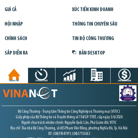
GIÁ CẢ
XÚC TIẾN KINH DOANH
HỘI NHẬP
THÔNG TIN CHUYÊN SÂU
CHÍNH SÁCH
TIN BỘ CÔNG THƯƠNG
SẮP DIỄN RA
BẢN DESKTOP
TRANG CHỦ
TIN GIỜ CHÓT
THỊ TRƯỜNG
DỰ ÁN
CHỨNG KHOÁN
Bộ Công Thương - Trung tâm Thông tin Công Nghiệp và Thương mại (VITIC)
Giấy phép của Bộ Thông tin và Truyền thông số 114/GP-TTĐT, cấp ngày 3/6/2024
Người chịu trách nhiệm chính: Nguyễn Quốc Lân, Phó Giám đốc VITIC
Địa chỉ: Tòa nhà Bộ Công Thương, số 655 Phạm Văn Đồng, phường Nghĩa Đô, Tp. Hà Nội
ĐT: (04)39341911; (04)37153632