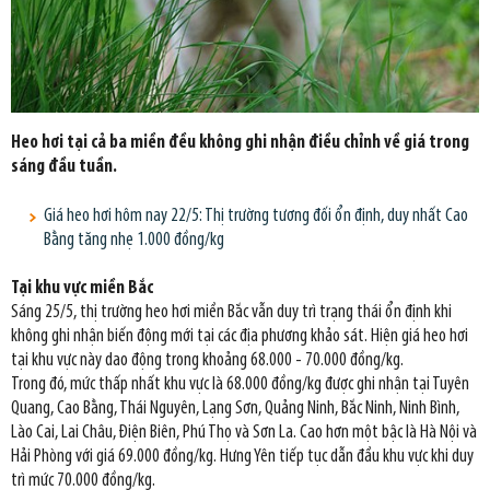
Heo hơi tại cả ba miền đều không ghi nhận điều chỉnh về giá trong
sáng đầu tuần.
Giá heo hơi hôm nay 22/5: Thị trường tương đối ổn định, duy nhất Cao
Bằng tăng nhẹ 1.000 đồng/kg
Tại khu vực miền Bắc
Sáng 25/5, thị trường heo hơi miền Bắc vẫn duy trì trạng thái ổn định khi
không ghi nhận biến động mới tại các địa phương khảo sát. Hiện giá heo hơi
tại khu vực này dao động trong khoảng 68.000 - 70.000 đồng/kg.
Trong đó, mức thấp nhất khu vực là 68.000 đồng/kg được ghi nhận tại Tuyên
Quang, Cao Bằng, Thái Nguyên, Lạng Sơn, Quảng Ninh, Bắc Ninh, Ninh Bình,
Lào Cai, Lai Châu, Điện Biên, Phú Thọ và Sơn La. Cao hơn một bậc là Hà Nội và
Hải Phòng với giá 69.000 đồng/kg. Hưng Yên tiếp tục dẫn đầu khu vực khi duy
trì mức 70.000 đồng/kg.