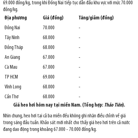
69.000 đồng/kg, trong khi Đồng Nai tiếp tục dẫn đầu khu vực với mức 70.000
đồng/kg.
Địa phương
Giá (đồng)
Tăng/giảm (đồng)
Đồng Nai
70.000
-
Tây Ninh
68.000
-
Đồng Tháp
68.000
-
An Giang
67.000
-
Cà Mau
67.000
-
TP HCM
69.000
-
Vĩnh Long
68.000
-
Cần Thơ
68.000
-
Giá heo hơi hôm nay tại miền Nam. (Tổng hợp:
Thảo Tiên
).
Nhìn chung, heo hơi tại cả ba miền đều không ghi nhận điều chỉnh về giá
trong sáng đầu tuần. Khảo sát mới nhất cho thấy giá heo hơi trên cả nước
đang dao động trong khoảng 67.000 - 70.000 đồng/kg.