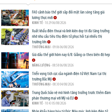
FAO cảnh báo thế giới sắp đối mặt làn sóng tăng giá
lương thực mới
KINH TẾ
- 10:29 06/08/2026
Xuất khẩu điện thoại và linh kiện duy trì đà tăng trưởng
nhờ nhu cầu tiêu thụ điện tử phục hồi tại nhiều thị
trường lớn
THƯƠNG MẠI
- 09:06 06/08/2026
Giá dầu thế giới hôm nay 6/8: Giằng co theo biên độ hẹp
NĂNG LƯỢNG
- 08:58 06/08/2026
Triển vọng tích cực của ngành điện tử Việt Nam tại thị
trường Bắc Mỹ
THƯƠNG MẠI
- 08:30 04/08/2026
Trung Quốc bảo vệ mô hình tăng trưởng trước thềm đàm
phán thương mại với Mỹ và EU
KINH TẾ
- 10:43 05/08/2026
Nhập khẩu hàng hóa từ Đức: Máy móc, linh kiện điện tử