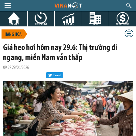
TRANG CHỦ
TIN GIỜ CHÓT
THỊ TRƯỜNG
DỰ ÁN
CHỨNG KHOÁN
HÀNG HÓA
Giá heo hơi hôm nay 29.6: Thị trường đi
ngang, miền Nam vẫn thấp
09:27 29/06/2026
Tweet