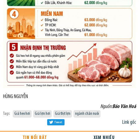
HÙNG NGUYỄN
Nguồn:
Báo Văn Hoá
Tags:
Giá heo hơi
Giá lợn hơi
Giá thịt lợn
ngành chăn nuôi
Link gốc
Tweet
TIN NỔI BẬT
XEM NHIỀU