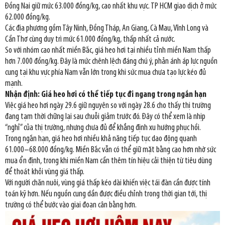
Đồng Nai giữ mức 63.000 đồng/kg, cao nhất khu vực. TP HCM giao dịch ở mức
62.000 đồng/kg.
Các địa phương gồm Tây Ninh, Đồng Tháp, An Giang, Cà Mau, Vĩnh Long và
Cần Thơ cùng duy trì mức 61.000 đồng/kg, thấp nhất cả nước.
So với nhóm cao nhất miền Bắc, giá heo hơi tại nhiều tỉnh miền Nam thấp
hơn 7.000 đồng/kg. Đây là mức chênh lệch đáng chú ý, phản ánh áp lực nguồn
cung tại khu vực phía Nam vẫn lớn trong khi sức mua chưa tạo lực kéo đủ
mạnh.
Nhận định: Giá heo hơi có thể tiếp tục đi ngang trong ngắn hạn
Việc giá heo hơi ngày 29.6 giữ nguyên so với ngày 28.6 cho thấy thị trường
đang tạm thời chững lại sau chuỗi giảm trước đó. Đây có thể xem là nhịp
“nghỉ” của thị trường, nhưng chưa đủ để khẳng định xu hướng phục hồi.
Trong ngắn hạn, giá heo hơi nhiều khả năng tiếp tục dao động quanh
61.000–68.000 đồng/kg. Miền Bắc vẫn có thể giữ mặt bằng cao hơn nhờ sức
mua ổn định, trong khi miền Nam cần thêm tín hiệu cải thiện từ tiêu dùng
để thoát khỏi vùng giá thấp.
Với người chăn nuôi, vùng giá thấp kéo dài khiến việc tái đàn cần được tính
toán kỹ hơn. Nếu nguồn cung dần được điều chỉnh trong thời gian tới, thị
trường có thể bước vào giai đoạn cân bằng hơn.