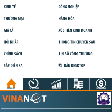
KINH TẾ
CÔNG NGHIỆP
THƯƠNG MẠI
HÀNG HÓA
GIÁ CẢ
XÚC TIẾN KINH DOANH
HỘI NHẬP
THÔNG TIN CHUYÊN SÂU
CHÍNH SÁCH
TIN BỘ CÔNG THƯƠNG
SẮP DIỄN RA
BẢN DESKTOP
TRANG CHỦ
TIN GIỜ CHÓT
THỊ TRƯỜNG
DỰ ÁN
CHỨNG KHOÁN