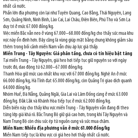
nhất cả nước.
Phần lớn địa phương còn lại như Tuyên Quang, Cao Bằng, Thái Nguyên, Lạng
Sơn, Quảng Ninh, Ninh Bình, Lào Cai, Lai Châu, Điện Biên, Phú Thọ và Sơn La
duy trì ở mức 67.000 đồng/kg.
Việc miền Bắc vẫn neo ở vùng 67.000–68.000 đồng/kg cho thấy sức mua khu
vực này ổn định hơn. Đây cũng là vùng giúp mặt bằng chung không giảm sâu
thêm trong bối cảnh miền Nam vẫn chịu áp lực giá thấp.
Miền Trung - Tây Nguyên: Giá phân tầng, chưa có tín hiệu bật tăng
Tại miền Trung - Tây Nguyên, giá heo hơi tiếp tục giữ nguyên so với ngày
trước đó, dao động từ 62.000–67.000 đồng/kg.
Thanh Hóa giữ mức cao nhất khu vực với 67.000 đồng/kg. Nghệ An ở mức
66.000 đồng/kg, Hà Tĩnh đạt 65.000 đồng/kg, còn Quảng Trị giao dịch quanh
64.000 đồng/kg.
Nhóm Huế, Đà Nẵng, Quảng Ngãi, Gia Lai và Lâm Đồng cùng ở mức 63.000
đồng/kg. Đắk Lắk và Khánh Hòa tiếp tục ở mức 62.000 đồng/kg.
Diễn biến này cho thấy khu vực miền Trung - Tây Nguyên vẫn đang đi theo
từng lớp giá khá rõ. Bắc Trung Bộ giữ giá cao hơn, trong khi Tây Nguyên và
Nam Trung Bộ còn chịu sức ép từ nguồn cung và sức mua chậm.
Miền Nam: Nhiều địa phương vẫn ở mức 61.000 đồng/kg
Miền Nam tiếp tục là khu vực có giá heo hơi thấp nhất cả nước.