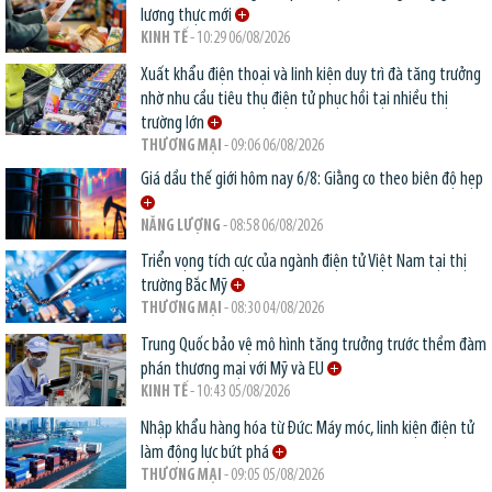
lương thực mới
KINH TẾ
- 10:29 06/08/2026
Xuất khẩu điện thoại và linh kiện duy trì đà tăng trưởng
nhờ nhu cầu tiêu thụ điện tử phục hồi tại nhiều thị
trường lớn
THƯƠNG MẠI
- 09:06 06/08/2026
Giá dầu thế giới hôm nay 6/8: Giằng co theo biên độ hẹp
NĂNG LƯỢNG
- 08:58 06/08/2026
Triển vọng tích cực của ngành điện tử Việt Nam tại thị
trường Bắc Mỹ
THƯƠNG MẠI
- 08:30 04/08/2026
Trung Quốc bảo vệ mô hình tăng trưởng trước thềm đàm
phán thương mại với Mỹ và EU
KINH TẾ
- 10:43 05/08/2026
Nhập khẩu hàng hóa từ Đức: Máy móc, linh kiện điện tử
làm động lực bứt phá
THƯƠNG MẠI
- 09:05 05/08/2026