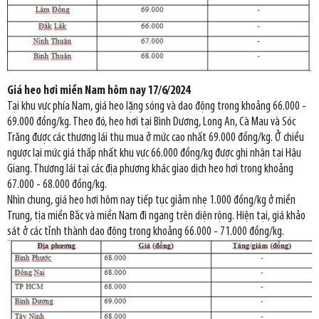
Giá heo hơi miền Nam hôm nay 17/6/2024
Tại khu vực phía Nam, giá heo lặng sóng và dao động trong khoảng 66.000 -
69.000 đồng/kg. Theo đó, heo hơi tại Bình Dương, Long An, Cà Mau và Sóc
Trăng được các thương lái thu mua ở mức cao nhất 69.000 đồng/kg. Ở chiều
ngược lại mức giá thấp nhất khu vực 66.000 đồng/kg được ghi nhận tại Hậu
Giang. Thương lái tại các địa phương khác giao dịch heo hơi trong khoảng
67.000 - 68.000 đồng/kg.
Nhìn chung, giá heo hơi hôm nay tiếp tục giảm nhẹ 1.000 đồng/kg ở miền
Trung, tịa miền Bắc và miền Nam đi ngang trên diện rộng. Hiện tại, giá khảo
sát ở các tỉnh thành dao động trong khoảng 66.000 - 71.000 đồng/kg.