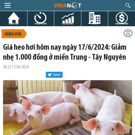
TRANG CHỦ
TIN GIỜ CHÓT
THỊ TRƯỜNG
DỰ ÁN
CHỨNG KHOÁN
HÀNG HÓA
Giá heo hơi hôm nay ngày 17/6/2024: Giảm
nhẹ 1.000 đồng ở miền Trung - Tây Nguyên
08:23 17/06/2024
Tweet