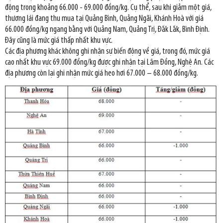
động trong khoảng 66.000 - 69.000 đồng/kg. Cụ thể, sau khi giảm một giá,
thương lái đang thu mua tại Quảng Bình, Quảng Ngãi, Khánh Hoà với giá
66.000 đồng/kg ngang bằng với Quảng Nam, Quảng Trị, Đắk Lắk, Bình Định.
Đây cũng là mức giá thấp nhất khu vực.
Các địa phương khác không ghi nhận sự biến động về giá, trong đó, mức giá
cao nhất khu vực 69.000 đồng/kg được ghi nhận tại Lâm Đồng, Nghệ An. Các
địa phương còn lại ghi nhận mức giá heo hơi 67.000 – 68.000 đồng/kg.