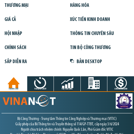
THƯƠNG MẠI
HÀNG HÓA
GIÁ CẢ
XÚC TIẾN KINH DOANH
HỘI NHẬP
THÔNG TIN CHUYÊN SÂU
CHÍNH SÁCH
TIN BỘ CÔNG THƯƠNG
SẮP DIỄN RA
BẢN DESKTOP
TRANG CHỦ
TIN GIỜ CHÓT
THỊ TRƯỜNG
DỰ ÁN
CHỨNG KHOÁN
Bộ Công Thương - Trung tâm Thông tin Công Nghiệp và Thương mại (VITIC)
Giấy phép của Bộ Thông tin và Truyền thông số 114/GP-TTĐT, cấp ngày 3/6/2024
Người chịu trách nhiệm chính: Nguyễn Quốc Lân, Phó Giám đốc VITIC