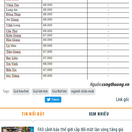
Nguồn:
congthuong.vn
Tags:
Giá heo hơi
Giá lợn hơi
Giá thịt lợn
ngành chăn nuôi
Link gốc
Tweet
TIN NỔI BẬT
XEM NHIỀU
FAO cảnh báo thế giới sắp đối mặt làn sóng tăng giá