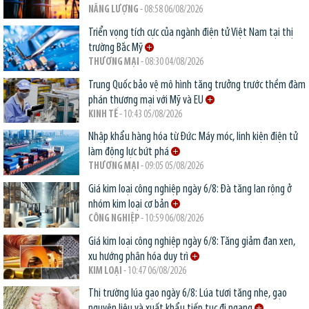
NĂNG LƯỢNG
- 08:58 06/08/2026
Triển vọng tích cực của ngành điện tử Việt Nam tại thị
trường Bắc Mỹ
THƯƠNG MẠI
- 08:30 04/08/2026
Trung Quốc bảo vệ mô hình tăng trưởng trước thềm đàm
phán thương mại với Mỹ và EU
KINH TẾ
- 10:43 05/08/2026
Nhập khẩu hàng hóa từ Đức: Máy móc, linh kiện điện tử
làm động lực bứt phá
THƯƠNG MẠI
- 09:05 05/08/2026
Giá kim loại công nghiệp ngày 6/8: Đà tăng lan rộng ở
nhóm kim loại cơ bản
CÔNG NGHIỆP
- 10:59 06/08/2026
Giá kim loại công nghiệp ngày 6/8: Tăng giảm đan xen,
xu hướng phân hóa duy trì
KIM LOẠI
- 10:47 06/08/2026
Thị trường lúa gạo ngày 6/8: Lúa tươi tăng nhẹ, gạo
nguyên liệu và xuất khẩu tiếp tục đi ngang