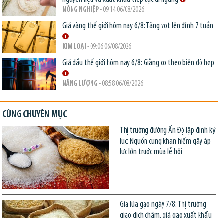
NÔNG NGHIỆP
- 09:14 06/08/2026
Giá vàng thế giới hôm nay 6/8: Tăng vọt lên đỉnh 7 tuần
KIM LOẠI
- 09:06 06/08/2026
Giá dầu thế giới hôm nay 6/8: Giằng co theo biên độ hẹp
NĂNG LƯỢNG
- 08:58 06/08/2026
CÙNG CHUYÊN MỤC
Thị trường đường Ấn Độ lập đỉnh kỷ
lục: Nguồn cung khan hiếm gây áp
lực lớn trước mùa lễ hội
Giá lúa gạo ngày 7/8: Thị trường
giao dịch chậm, giá gạo xuất khẩu