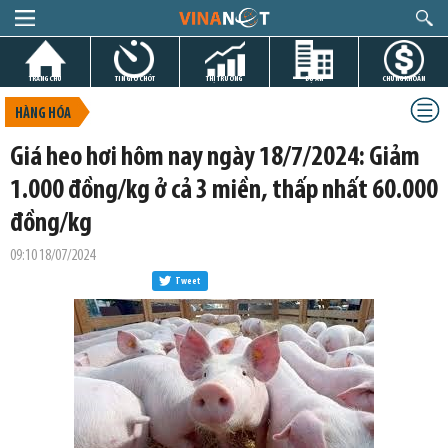
TRANG CHỦ
TIN GIỜ CHÓT
THỊ TRƯỜNG
DỰ ÁN
CHỨNG KHOÁN
HÀNG HÓA
Giá heo hơi hôm nay ngày 18/7/2024: Giảm
1.000 đồng/kg ở cả 3 miền, thấp nhất 60.000
đồng/kg
09:10 18/07/2024
Tweet