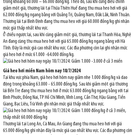
trong khoảng 60.000 – 66.000 đồng/kg. Theo đó, sau khi cùng điều chỉnh
giảm một giá, thương lái tại Thừa Thiên Huế đang thu mua heo hơi với giá
62.000 đồng/kg ngang bằng với Quảng Trị, Quảng Nam, Đắk Lắk, Ninh Thuận.
Thương lái tại Bình Định đang thu mua heo với giá 60.000 đồng/kg ghi nhận
mức giá thấp nhất khu vực.
Ở chiều ngược lại, sau khi cùng giảm một giá, thương lái tại Thanh Hóa, Nghệ
An đang cùng thu mua heo hơi với giá 65.000 đồng/kg ngang bằng với Hà
Tĩnh. Đây là mức giá cao nhất khu vực. Các địa phương còn lại ghi nhận mức
giá heo hơi ở mức 61.000 -64.000 đồng/kg.
Giá heo hơi miền Nam hôm nay 18/7/2024
Tại khu vực phía Nam, giá heo hơi hôm nay giảm nhẹ 1.000 đồng/kg và dao
động trong khoảng 63.000 - 65.000 đồng/kg. Sau khi giảm một giá thương
lái Bến Tre đang thu mua heo hơi ở mức 63.000 đồng/kg ngang bằng với tại
Bình Phước, Đồng Nai, TP Hồ Chí Minh, Vĩnh Long, Cần Thơ, Hậu Giang, Tiền
Giang, Bạc Liêu, Trà Vinh ghi nhận mức giá thấp nhất khu vực.
Thương lái tại Long An, Cà Mau, An Giang đang thu mua heo hơi với giá
65.000 đồng/kg ghi nhận đây là mức giá cao nhất khu vực. Các địa phương còn