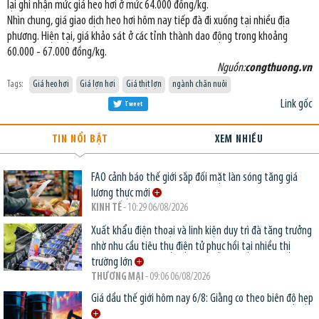
lại ghi nhận mức giá heo hơi ở mức 64.000 đồng/kg.
Nhìn chung, giá giao dịch heo hơi hôm nay tiếp đà đi xuống tại nhiều địa
phương. Hiện tại, giá khảo sát ở các tỉnh thành dao động trong khoảng
60.000 - 67.000 đồng/kg.
Nguồn:
congthuong.vn
Tags:
Giá heo hơi
Giá lợn hơi
Giá thịt lợn
ngành chăn nuôi
Link gốc
Tweet
TIN NỔI BẬT
XEM NHIỀU
FAO cảnh báo thế giới sắp đối mặt làn sóng tăng giá
lương thực mới
KINH TẾ
- 10:29 06/08/2026
Xuất khẩu điện thoại và linh kiện duy trì đà tăng trưởng
nhờ nhu cầu tiêu thụ điện tử phục hồi tại nhiều thị
trường lớn
THƯƠNG MẠI
- 09:06 06/08/2026
Giá dầu thế giới hôm nay 6/8: Giằng co theo biên độ hẹp