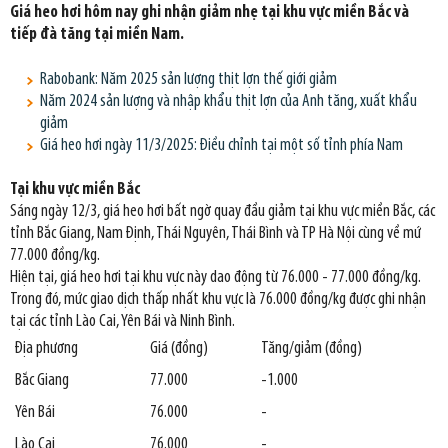
Giá heo hơi hôm nay ghi nhận giảm nhẹ tại khu vực miền Bắc và
tiếp đà tăng tại miền Nam.
Rabobank: Năm 2025 sản lượng thịt lợn thế giới giảm
Năm 2024 sản lượng và nhập khẩu thịt lợn của Anh tăng, xuất khẩu
giảm
Giá heo hơi ngày 11/3/2025: Điều chỉnh tại một số tỉnh phía Nam
Tại khu vực miền Bắc
Sáng ngày 12/3, giá heo hơi bất ngờ quay đầu giảm tại khu vực miền Bắc, các
tỉnh Bắc Giang, Nam Định, Thái Nguyên, Thái Bình và TP Hà Nội cùng về mứ
77.000 đồng/kg.
Hiện tại, giá heo hơi tại khu vực này dao động từ 76.000 - 77.000 đồng/kg.
Trong đó, mức giao dịch thấp nhất khu vực là 76.000 đồng/kg được ghi nhận
tại các tỉnh Lào Cai, Yên Bái và Ninh Bình.
Địa phương
Giá (đồng)
Tăng/giảm (đồng)
Bắc Giang
77.000
-1.000
Yên Bái
76.000
-
Lào Cai
76.000
-