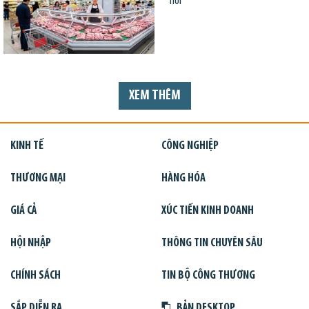
nơi
XEM THÊM
KINH TẾ
CÔNG NGHIỆP
THƯƠNG MẠI
HÀNG HÓA
GIÁ CẢ
XÚC TIẾN KINH DOANH
HỘI NHẬP
THÔNG TIN CHUYÊN SÂU
CHÍNH SÁCH
TIN BỘ CÔNG THƯƠNG
SẮP DIỄN RA
BẢN DESKTOP