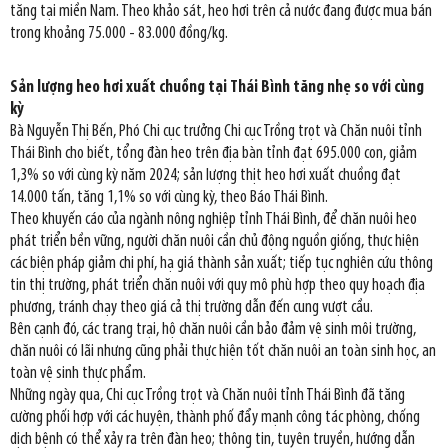
tăng tại miền Nam. Theo khảo sát, heo hơi trên cả nước đang được mua bán
trong khoảng 75.000 - 83.000 đồng/kg.
Sản lượng heo hơi xuất chuồng tại Thái Bình tăng nhẹ so với cùng
kỳ
Bà Nguyễn Thị Bến, Phó Chi cục trưởng Chi cục Trồng trọt và Chăn nuôi tỉnh
Thái Bình cho biết, tổng đàn heo trên địa bàn tỉnh đạt 695.000 con, giảm
1,3% so với cùng kỳ năm 2024; sản lượng thịt heo hơi xuất chuồng đạt
14.000 tấn, tăng 1,1% so với cùng kỳ, theo Báo Thái Bình.
Theo khuyến cáo của ngành nông nghiệp tỉnh Thái Bình, để chăn nuôi heo
phát triển bền vững, người chăn nuôi cần chủ động nguồn giống, thực hiện
các biện pháp giảm chi phí, hạ giá thành sản xuất; tiếp tục nghiên cứu thông
tin thị trường, phát triển chăn nuôi với quy mô phù hợp theo quy hoạch địa
phương, tránh chạy theo giá cả thị trường dẫn đến cung vượt cầu.
Bên cạnh đó, các trang trại, hộ chăn nuôi cần bảo đảm vệ sinh môi trường,
chăn nuôi có lãi nhưng cũng phải thực hiện tốt chăn nuôi an toàn sinh học, an
toàn vệ sinh thực phẩm.
Những ngày qua, Chi cục Trồng trọt và Chăn nuôi tỉnh Thái Bình đã tăng
cường phối hợp với các huyện, thành phố đẩy mạnh công tác phòng, chống
dịch bệnh có thể xảy ra trên đàn heo; thông tin, tuyên truyền, hướng dẫn