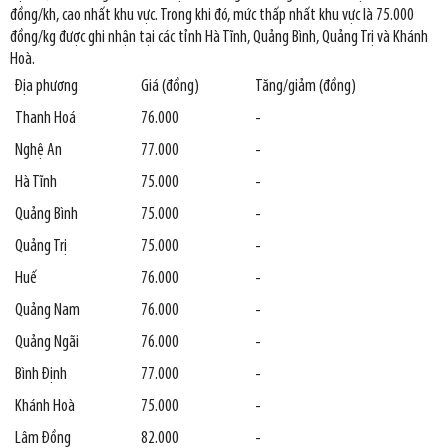
đồng/kh, cao nhất khu vực. Trong khi đó, mức thấp nhất khu vực là 75.000
đồng/kg được ghi nhận tại các tỉnh Hà Tĩnh, Quảng Bình, Quảng Trị và Khánh
Hoà.
Địa phương
Giá (đồng)
Tăng/giảm (đồng)
Thanh Hoá
76.000
-
Nghệ An
77.000
-
Hà Tĩnh
75.000
-
Quảng Bình
75.000
-
Quảng Trị
75.000
-
Huế
76.000
-
Quảng Nam
76.000
-
Quảng Ngãi
76.000
-
Bình Định
77.000
-
Khánh Hoà
75.000
-
Lâm Đồng
82.000
-