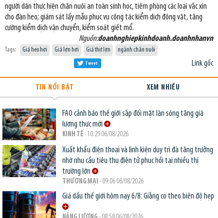
người dân thực hiện chăn nuôi an toàn sinh học, tiêm phòng các loại vắc xin
cho đàn heo; giám sát lấy mẫu phục vụ công tác kiểm dịch động vật, tăng
cường kiểm dịch vận chuyển, kiểm soát giết mổ.
Nguồn:
doanhnghiepkinhdoanh.doanhnhanvn
Tags:
Giá heo hơi
Giá lợn hơi
Giá thịt lợn
ngành chăn nuôi
Link gốc
Tweet
TIN NỔI BẬT
XEM NHIỀU
FAO cảnh báo thế giới sắp đối mặt làn sóng tăng giá
lương thực mới
KINH TẾ
- 10:29 06/08/2026
Xuất khẩu điện thoại và linh kiện duy trì đà tăng trưởng
nhờ nhu cầu tiêu thụ điện tử phục hồi tại nhiều thị
trường lớn
THƯƠNG MẠI
- 09:06 06/08/2026
Giá dầu thế giới hôm nay 6/8: Giằng co theo biên độ hẹp
NĂNG LƯỢNG
- 08:58 06/08/2026