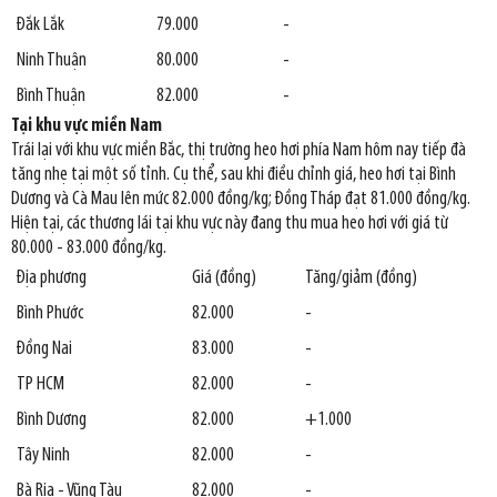
Đắk Lắk
79.000
-
Ninh Thuận
80.000
-
Bình Thuận
82.000
-
Tại khu vực miền Nam
Trái lại với khu vực miền Bắc, thị trường heo hơi phía Nam hôm nay tiếp đà
tăng nhẹ tại một số tỉnh. Cụ thể, sau khi điều chỉnh giá, heo hơi tại Bình
Dương và Cà Mau lên mức 82.000 đồng/kg; Đồng Tháp đạt 81.000 đồng/kg.
Hiện tại, các thương lái tại khu vực này đang thu mua heo hơi với giá từ
80.000 - 83.000 đồng/kg.
Địa phương
Giá (đồng)
Tăng/giảm (đồng)
Bình Phước
82.000
-
Đồng Nai
83.000
-
TP HCM
82.000
-
Bình Dương
82.000
+1.000
Tây Ninh
82.000
-
Bà Rịa - Vũng Tàu
82.000
-