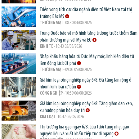
Triển vọng tích cực của ngành điện tử Việt Nam tại thị
trường Bắc Mỹ
THƯƠNG MẠI
- 08:30 04/08/2026
Trung Quốc bảo vệ mô hình tăng trưởng trước thềm đàm
phán thương mại với Mỹ và EU
KINH TẾ
- 10:43 05/08/2026
Nhập khẩu hàng hóa từ Đức: Máy móc, linh kiện điện tử
làm động lực bứt phá
THƯƠNG MẠI
- 09:05 05/08/2026
Giá kim loại công nghiệp ngày 6/8: Đà tăng lan rộng ở
nhóm kim loại cơ bản
CÔNG NGHIỆP
- 10:59 06/08/2026
Giá kim loại công nghiệp ngày 6/8: Tăng giảm đan xen,
xu hướng phân hóa duy trì
KIM LOẠI
- 10:47 06/08/2026
Thị trường lúa gạo ngày 6/8: Lúa tươi tăng nhẹ, gạo
nguyên liệu và xuất khẩu tiếp tục đi ngang