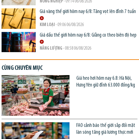
NÔNG NGHIỆP
- 09:14 06/08/2026
Giá vàng thế giới hôm nay 6/8: Tăng vọt lên đỉnh 7 tuần
KIM LOẠI
- 09:06 06/08/2026
Giá dầu thế giới hôm nay 6/8: Giằng co theo biên độ hẹp
NĂNG LƯỢNG
- 08:58 06/08/2026
CÙNG CHUYÊN MỤC
Giá heo hơi hôm nay 6.8: Hà Nội,
Hưng Yên giữ đỉnh 63.000 đồng/kg
FAO cảnh báo thế giới sắp đối mặt
làn sóng tăng giá lương thực mới