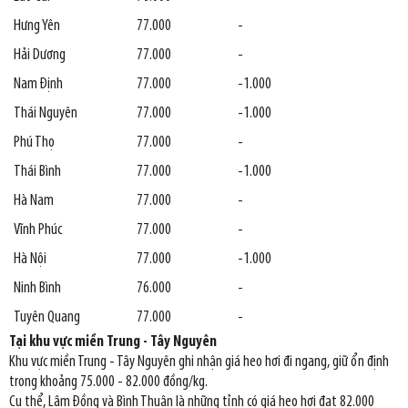
Hưng Yên
77.000
-
Hải Dương
77.000
-
Nam Định
77.000
-1.000
Thái Nguyên
77.000
-1.000
Phú Thọ
77.000
-
Thái Bình
77.000
-1.000
Hà Nam
77.000
-
Vĩnh Phúc
77.000
-
Hà Nội
77.000
-1.000
Ninh Bình
76.000
-
Tuyên Quang
77.000
-
Tại khu vực miền Trung - Tây Nguyên
Khu vực miền Trung - Tây Nguyên ghi nhận giá heo hơi đi ngang, giữ ổn định
trong khoảng 75.000 - 82.000 đồng/kg.
Cụ thể, Lâm Đồng và Bình Thuận là những tỉnh có giá heo hơi đạt 82.000