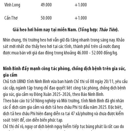
Vĩnh Long
49.000
+1.000
Cần Thơ
50.000
+1.000
Giá heo hơi hôm nay tại miền Nam. (Tổng hợp:
Thảo Tiên
).
Nhìn chung, thị trường heo hơi vẫn giữ đà tăng nhanh trong sáng nay. Khảo
sát mới nhất cho thấy heo hơi tại các tỉnh, thành phố trên cả nước đang
được mua bán với giá dao động trong khoảng 46.000 - 52.000 đồng/kg.
Ninh Bình đẩy mạnh công tác phòng, chống dịch bệnh trên gia súc,
gia cầm
Chủ tịch UBND tỉnh Ninh Bình vừa ban hành Chỉ thị số 08 ngày 20/11, yêu cầu
các cấp, ngành tập trung chỉ đạo quyết liệt công tác phòng, chống dịch bệnh
gia súc, gia cầm vụ Đông Xuân 2025-2026, theo Báo Ninh Bình.
Theo báo cáo từ Sở Nông nghiệp và Môi trường, tỉnh Ninh Bình đã ghi nhận
các ổ dịch cúm gia cầm và dịch tả heo châu Phi từ đầu năm 2025. Đặc biệt,
dịch tả heo châu Phi hiện đang diễn ra tại 47 xã/phường và chưa được kiểm
soát triệt để, còn diễn biến phức tạp.
Chỉ thị chỉ rõ, nguy cơ dịch bệnh nguy hiểm tiếp tục bùng phát là rất cao do