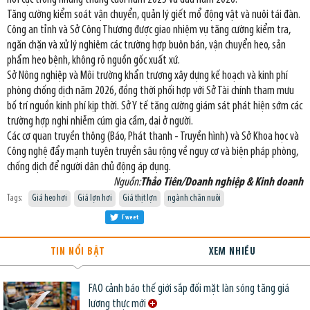
Tăng cường kiểm soát vận chuyển, quản lý giết mổ động vật và nuôi tái đàn.
Công an tỉnh và Sở Công Thương được giao nhiệm vụ tăng cường kiểm tra,
ngăn chặn và xử lý nghiêm các trường hợp buôn bán, vận chuyển heo, sản
phẩm heo bệnh, không rõ nguồn gốc xuất xứ.
Sở Nông nghiệp và Môi trường khẩn trương xây dựng kế hoạch và kinh phí
phòng chống dịch năm 2026, đồng thời phối hợp với Sở Tài chính tham mưu
bố trí nguồn kinh phí kịp thời. Sở Y tế tăng cường giám sát phát hiện sớm các
trường hợp nghi nhiễm cúm gia cầm, dại ở người.
Các cơ quan truyền thông (Báo, Phát thanh - Truyền hình) và Sở Khoa học và
Công nghệ đẩy mạnh tuyên truyền sâu rộng về nguy cơ và biện pháp phòng,
chống dịch để người dân chủ động áp dụng.
Nguồn:
Thảo Tiên/Doanh nghiệp & Kinh doanh
Tags:
Giá heo hơi
Giá lợn hơi
Giá thịt lợn
ngành chăn nuôi
Tweet
TIN NỔI BẬT
XEM NHIỀU
FAO cảnh báo thế giới sắp đối mặt làn sóng tăng giá
lương thực mới