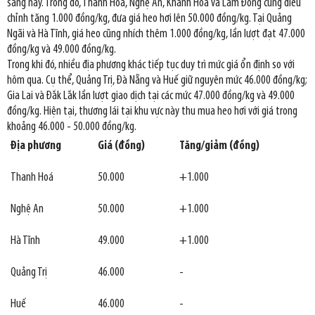
sáng nay. Trong đó, Thanh Hoá, Nghệ An, Khánh Hòa và Lâm Đồng cùng điều
chỉnh tăng 1.000 đồng/kg, đưa giá heo hơi lên 50.000 đồng/kg. Tại Quảng
Ngãi và Hà Tĩnh, giá heo cũng nhích thêm 1.000 đồng/kg, lần lượt đạt 47.000
đồng/kg và 49.000 đồng/kg.
Trong khi đó, nhiều địa phương khác tiếp tục duy trì mức giá ổn định so với
hôm qua. Cụ thể, Quảng Trị, Đà Nẵng và Huế giữ nguyên mức 46.000 đồng/kg;
Gia Lai và Đắk Lắk lần lượt giao dịch tại các mức 47.000 đồng/kg và 49.000
đồng/kg. Hiện tại, thương lái tại khu vực này thu mua heo hơi với giá trong
khoảng 46.000 - 50.000 đồng/kg.
Địa phương
Giá (đồng)
Tăng/giảm (đồng)
Thanh Hoá
50.000
+1.000
Nghệ An
50.000
+1.000
Hà Tĩnh
49.000
+1.000
Quảng Trị
46.000
-
Huế
46.000
-