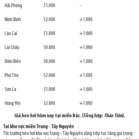
Hải Phòng
51.000
-
Ninh Bình
52.000
+1.000
Lào Cai
51.000
+1.000
Lai Châu
50.000
+1.000
Điện Biên
50.000
+1.000
Phú Thọ
52.000
+1.000
Sơn La
51.000
+1.000
Hưng Yên
52.000
+1.000
Giá heo hơi hôm nay tại miền Bắc. (Tổng hợp:
Thảo Tiên
).
Tại khu vực miền Trung - Tây Nguyên
Thị trường heo hơi khu vực Trung - Tây Nguyên cũng tiếp tục tăng giá trong