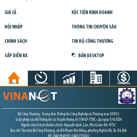
GIÁ CẢ
XÚC TIẾN KINH DOANH
HỘI NHẬP
THÔNG TIN CHUYÊN SÂU
CHÍNH SÁCH
TIN BỘ CÔNG THƯƠNG
SẮP DIỄN RA
BẢN DESKTOP
TRANG CHỦ
TIN GIỜ CHÓT
THỊ TRƯỜNG
DỰ ÁN
CHỨNG KHOÁN
Bộ Công Thương - Trung tâm Thông tin Công Nghiệp và Thương mại (VITIC)
Giấy phép của Bộ Thông tin và Truyền thông số 114/GP-TTĐT, cấp ngày 3/6/2024
Người chịu trách nhiệm chính: Nguyễn Quốc Lân, Phó Giám đốc VITIC
Địa chỉ: Tòa nhà Bộ Công Thương, số 655 Phạm Văn Đồng, phường Nghĩa Đô, Tp. Hà Nội
ĐT: (04)39341911; (04)37153632