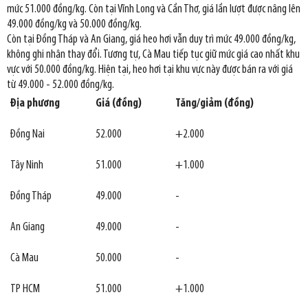
mức 51.000 đồng/kg. Còn tại Vĩnh Long và Cần Thơ, giá lần lượt được nâng lên
49.000 đồng/kg và 50.000 đồng/kg.
Còn tại Đồng Tháp và An Giang, giá heo hơi vẫn duy trì mức 49.000 đồng/kg,
không ghi nhận thay đổi. Tương tự, Cà Mau tiếp tục giữ mức giá cao nhất khu
vực với 50.000 đồng/kg. Hiện tại, heo hơi tại khu vực này được bán ra với giá
từ 49.000 - 52.000 đồng/kg.
Địa phương
Giá (đồng)
Tăng/giảm (đồng)
Đồng Nai
52.000
+2.000
Tây Ninh
51.000
+1.000
Đồng Tháp
49.000
-
An Giang
49.000
-
Cà Mau
50.000
-
TP HCM
51.000
+1.000