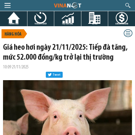
TRANG CHỦ
TIN GIỜ CHÓT
THỊ TRƯỜNG
DỰ ÁN
CHỨNG KHOÁN
HÀNG HÓA
Giá heo hơi ngày 21/11/2025: Tiếp đà tăng,
mức 52.000 đồng/kg trở lại thị trường
10:09 21/11/2025
Tweet