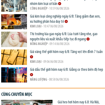
nhóm kim loại cơ bản
CÔNG NGHIỆP
- 10:59 06/08/2026
Giá kim loại công nghiệp ngày 6/8: Tăng giảm đan xen,
xu hướng phân hóa duy trì
KIM LOẠI
- 10:47 06/08/2026
Thị trường lúa gạo ngày 6/8: Lúa tươi tăng nhẹ, gạo
nguyên liệu và xuất khẩu tiếp tục đi ngang
NÔNG NGHIỆP
- 09:14 06/08/2026
Giá vàng thế giới hôm nay 6/8: Tăng vọt lên đỉnh 7 tuần
KIM LOẠI
- 09:06 06/08/2026
Giá dầu thế giới hôm nay 6/8: Giằng co theo biên độ hẹp
NĂNG LƯỢNG
- 08:58 06/08/2026
CÙNG CHUYÊN MỤC
Giá heo hơi hôm nay 6.8: Hà Nội,