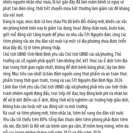
nhiều nguyên nhân như: mưa, lũ lụt gần đây đã làm mầm bệnh có nguy cơ
phát tán diện rộng; thời tiết chuyển mùa bất thường làm giảm sức đề kháng
của vật nuôi.
Đáng lo ngại, virus dịch tả heo châu Phi đã biến đổi chủng mới, khiến các vắc
xin phòng bệnh hiện nay bị giảm tác dụng; hoạt động chăn nuôi, buôn bán,
giết mổ động vật tăng mạnh để phục vụ nhu cầu Tết Nguyên đán; công tác
tiêm phòng vắc xin cho đàn vật nuôi tại một số địa phương chưa được triển
khai đầy đủ, tỷ lệ tiêm phòng thấp.
Chủ tịch UBND tỉnh Ninh Bình yêu cầu Chủ tịch UBND các xã/phường, Thủ
trưởng các sở, ngành phải quyết tâm khống chế, kết thúc các ổ dịch trên địa
bàn trong thời gian ngắn nhất, không để dịch bệnh bùng phát, lây lan diện
rộng. Mục tiêu cao nhất là bảo đảm nguồn cung thực phẩm và an toàn thực
phẩm trong thời gian trước, trong và sau Tết Nguyên đán Bính Ngọ 2026.
Lãnh đạo tỉnh yêu cầu Chủ tịch UBND cấp xã/phường phải nêu cao tinh thần
trách nhiệm người đứng đầu, trực tiếp chỉ đạo, huy động kinh phí và nhân lực
để xử lý dứt điểm các ổ dịch, đồng thời xử lý nghiêm các trường hợp giấu dịch,
không báo cáo hoặc vứt xác động vật ra môi trường.
Rà soát và tiêm phòng mới, tiêm nhắc lại, tiêm bổ sung cho đàn vật nuôi.
Yêu cầu tối thiểu trên 80% tổng đàn thuộc diện tiêm phòng phải được tiêm
vắc xin, đặc biệt là đối với các bệnh cúm gia cầm, lở mồm long móng, viêm da
nổi cục trong những tháng cuối năm 2025 và đầu năm 2026.