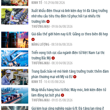
KINH TẾ
- 10:29 06/08/2026
Xuất khẩu điện thoại và linh kiện duy trì đà tăng trưởng
nhờ nhu cầu tiêu thụ điện tử phục hồi tại nhiều thị
trường lớn
THƯƠNG MẠI
- 09:06 06/08/2026
Giá dầu thế giới hôm nay 6/8: Giằng co theo biên độ hẹp
NĂNG LƯỢNG
- 08:58 06/08/2026
Triển vọng tích cực của ngành điện tử Việt Nam tại thị
trường Bắc Mỹ
THƯƠNG MẠI
- 08:30 04/08/2026
Trung Quốc bảo vệ mô hình tăng trưởng trước thềm đàm
phán thương mại với Mỹ và EU
KINH TẾ
- 10:43 05/08/2026
Nhập khẩu hàng hóa từ Đức: Máy móc, linh kiện điện tử
làm động lực bứt phá
THƯƠNG MẠI
- 09:05 05/08/2026
Giá kim loại công nghiệp ngày 6/8: Đà tăng lan rộng ở