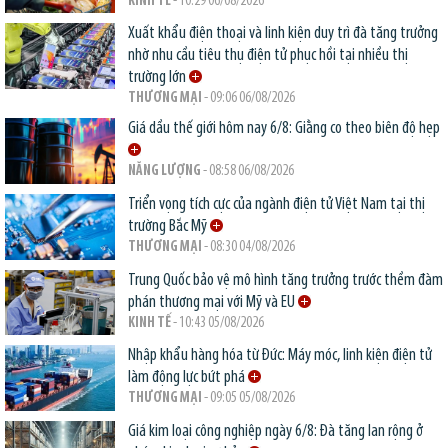
KINH TẾ
- 10:29 06/08/2026
Xuất khẩu điện thoại và linh kiện duy trì đà tăng trưởng
nhờ nhu cầu tiêu thụ điện tử phục hồi tại nhiều thị
trường lớn
THƯƠNG MẠI
- 09:06 06/08/2026
Giá dầu thế giới hôm nay 6/8: Giằng co theo biên độ hẹp
NĂNG LƯỢNG
- 08:58 06/08/2026
Triển vọng tích cực của ngành điện tử Việt Nam tại thị
trường Bắc Mỹ
THƯƠNG MẠI
- 08:30 04/08/2026
Trung Quốc bảo vệ mô hình tăng trưởng trước thềm đàm
phán thương mại với Mỹ và EU
KINH TẾ
- 10:43 05/08/2026
Nhập khẩu hàng hóa từ Đức: Máy móc, linh kiện điện tử
làm động lực bứt phá
THƯƠNG MẠI
- 09:05 05/08/2026
Giá kim loại công nghiệp ngày 6/8: Đà tăng lan rộng ở