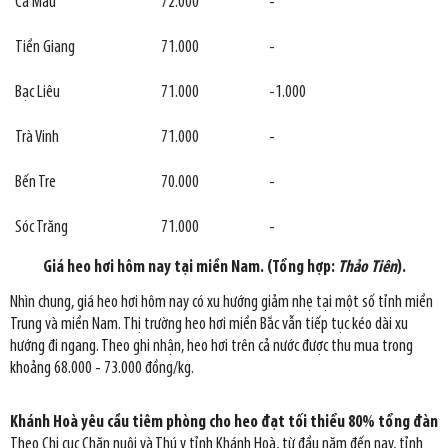
Cà Mau
72.000
-
Tiền Giang
71.000
-
Bạc Liêu
71.000
-1.000
Trà Vinh
71.000
-
Bến Tre
70.000
-
Sóc Trăng
71.000
-
Giá heo hơi hôm nay tại miền Nam. (Tổng hợp:
Thảo Tiên
).
Nhìn chung, giá heo hơi hôm nay có xu hướng giảm nhẹ tại một số tỉnh miền
Trung và miền Nam. Thị trường heo hơi miền Bắc vẫn tiếp tục kéo dài xu
hướng đi ngang. Theo ghi nhận, heo hơi trên cả nước được thu mua trong
khoảng 68.000 - 73.000 đồng/kg.
Khánh Hoà yêu cầu tiêm phòng cho heo đạt tối thiểu 80% tổng đàn
Theo Chi cục Chăn nuôi và Thú y tỉnh Khánh Hoà, từ đầu năm đến nay, tỉnh