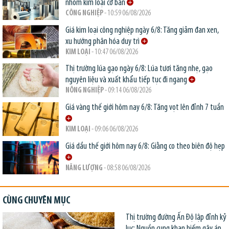
nhóm kim loại cơ bản
CÔNG NGHIỆP
- 10:59 06/08/2026
Giá kim loại công nghiệp ngày 6/8: Tăng giảm đan xen,
xu hướng phân hóa duy trì
KIM LOẠI
- 10:47 06/08/2026
Thị trường lúa gạo ngày 6/8: Lúa tươi tăng nhẹ, gạo
nguyên liệu và xuất khẩu tiếp tục đi ngang
NÔNG NGHIỆP
- 09:14 06/08/2026
Giá vàng thế giới hôm nay 6/8: Tăng vọt lên đỉnh 7 tuần
KIM LOẠI
- 09:06 06/08/2026
Giá dầu thế giới hôm nay 6/8: Giằng co theo biên độ hẹp
NĂNG LƯỢNG
- 08:58 06/08/2026
CÙNG CHUYÊN MỤC
Thị trường đường Ấn Độ lập đỉnh kỷ
lục: Nguồn cung khan hiếm gây áp