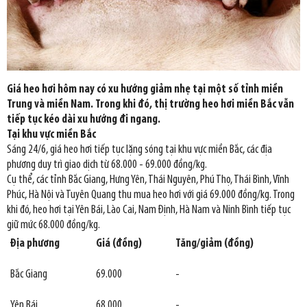
Giá heo hơi hôm nay có xu hướng giảm nhẹ tại một số tỉnh miền
Trung và miền Nam. Trong khi đó, thị trường heo hơi miền Bắc vẫn
tiếp tục kéo dài xu hướng đi ngang.
Tại khu vực miền Bắc
Sáng 24/6, giá heo hơi tiếp tục lặng sóng tại khu vực miền Bắc, các địa
phương duy trì giao dịch từ 68.000 - 69.000 đồng/kg.
Cụ thể, các tỉnh Bắc Giang, Hưng Yên, Thái Nguyên, Phú Thọ, Thái Bình, Vĩnh
Phúc, Hà Nội và Tuyên Quang thu mua heo hơi với giá 69.000 đồng/kg. Trong
khi đó, heo hơi tại Yên Bái, Lào Cai, Nam Định, Hà Nam và Ninh Bình tiếp tục
giữ mức 68.000 đồng/kg.
Địa phương
Giá (đồng)
Tăng/giảm (đồng)
Bắc Giang
69.000
-
Yên Bái
68.000
-