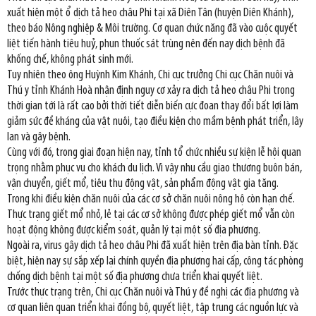
xuất hiện một ổ dịch tả heo châu Phi tại xã Diên Tân (huyện Diên Khánh),
theo báo Nông nghiệp & Môi trường. Cơ quan chức năng đã vào cuộc quyết
liệt tiến hành tiêu huỷ, phun thuốc sát trùng nên đến nay dịch bệnh đã
khống chế, không phát sinh mới.
Tuy nhiên theo ông Huỳnh Kim Khánh, Chi cục trưởng Chi cục Chăn nuôi và
Thú y tỉnh Khánh Hoà nhận định nguy cơ xảy ra dịch tả heo châu Phi trong
thời gian tới là rất cao bởi thời tiết diễn biến cực đoan thay đổi bất lợi làm
giảm sức đề kháng của vật nuôi, tạo điều kiện cho mầm bệnh phát triển, lây
lan và gây bệnh.
Cùng với đó, trong giai đoạn hiện nay, tỉnh tổ chức nhiều sự kiện lễ hội quan
trọng nhằm phục vụ cho khách du lịch. Vì vậy nhu cầu giao thương buôn bán,
vận chuyển, giết mổ, tiêu thụ động vật, sản phẩm động vật gia tăng.
Trong khi điều kiện chăn nuôi của các cơ sở chăn nuôi nông hộ còn hạn chế.
Thực trạng giết mổ nhỏ, lẻ tại các cơ sở không được phép giết mổ vẫn còn
hoạt động không được kiểm soát, quản lý tại một số địa phương.
Ngoài ra, virus gây dịch tả heo châu Phi đã xuất hiện trên địa bàn tỉnh. Đặc
biệt, hiện nay sự sắp xếp lại chính quyền địa phương hai cấp, công tác phòng
chống dịch bệnh tại một số địa phương chưa triển khai quyết liệt.
Trước thực trạng trên, Chi cục Chăn nuôi và Thú y đề nghị các địa phương và
cơ quan liên quan triển khai đồng bộ, quyết liệt, tập trung các nguồn lực và