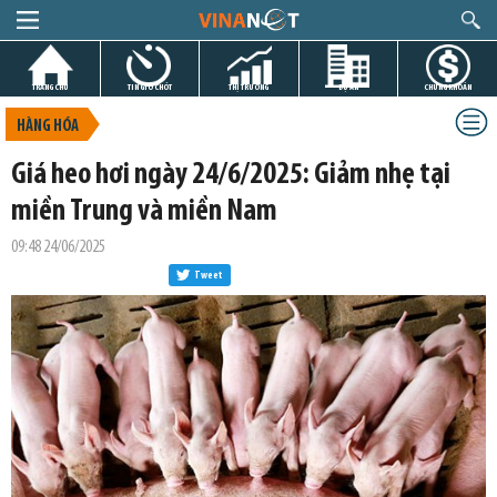
TRANG CHỦ
TIN GIỜ CHÓT
THỊ TRƯỜNG
DỰ ÁN
CHỨNG KHOÁN
HÀNG HÓA
Giá heo hơi ngày 24/6/2025: Giảm nhẹ tại
miền Trung và miền Nam
09:48 24/06/2025
Tweet