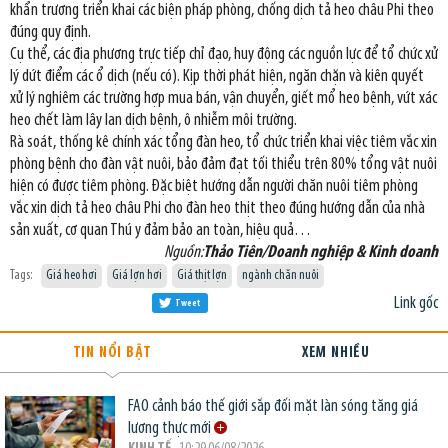
khẩn trương triển khai các biện pháp phòng, chống dịch tả heo châu Phi theo
đúng quy định.
Cụ thể, các địa phương trực tiếp chỉ đạo, huy động các nguồn lực để tổ chức xử
lý dứt điểm các ổ dịch (nếu có). Kịp thời phát hiện, ngăn chặn và kiên quyết
xử lý nghiêm các trường hợp mua bán, vận chuyển, giết mổ heo bệnh, vứt xác
heo chết làm lây lan dịch bệnh, ô nhiễm môi trường.
Rà soát, thống kê chính xác tổng đàn heo, tổ chức triển khai việc tiêm vắc xin
phòng bệnh cho đàn vật nuôi, bảo đảm đạt tối thiểu trên 80% tổng vật nuôi
hiện có được tiêm phòng. Đặc biệt hướng dẫn người chăn nuôi tiêm phòng
vắc xin dịch tả heo châu Phi cho đàn heo thịt theo đúng hướng dẫn của nhà
sản xuất, cơ quan Thú y đảm bảo an toàn, hiệu quả…
Nguồn:
Thảo Tiên/Doanh nghiệp & Kinh doanh
Tags:
Giá heo hơi
Giá lợn hơi
Giá thịt lợn
ngành chăn nuôi
Link gốc
Tweet
TIN NỔI BẬT
XEM NHIỀU
FAO cảnh báo thế giới sắp đối mặt làn sóng tăng giá
lương thực mới