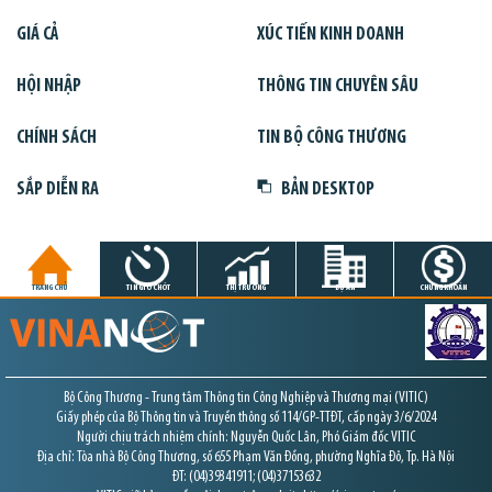
GIÁ CẢ
XÚC TIẾN KINH DOANH
HỘI NHẬP
THÔNG TIN CHUYÊN SÂU
CHÍNH SÁCH
TIN BỘ CÔNG THƯƠNG
SẮP DIỄN RA
BẢN DESKTOP
TRANG CHỦ
TIN GIỜ CHÓT
THỊ TRƯỜNG
DỰ ÁN
CHỨNG KHOÁN
Bộ Công Thương - Trung tâm Thông tin Công Nghiệp và Thương mại (VITIC)
Giấy phép của Bộ Thông tin và Truyền thông số 114/GP-TTĐT, cấp ngày 3/6/2024
Người chịu trách nhiệm chính: Nguyễn Quốc Lân, Phó Giám đốc VITIC
Địa chỉ: Tòa nhà Bộ Công Thương, số 655 Phạm Văn Đồng, phường Nghĩa Đô, Tp. Hà Nội
ĐT: (04)39341911; (04)37153632