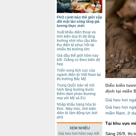
FAO cảnh báo thế giới sắp
đối mặt làn sóng tăng giá
lương thực mới
Xuất khẩu điện thoại và
linh kiện duy trì đà tăng
trưởng nhờ nhu cầu tiêu
thụ điện tử phục hồi tại
nhiều thị trường lớn
Giá dầu thế giới hôm nay
6/8: Giằng co theo biên độ
hẹp
Triển vọng tích cực của
ngành điện tử Việt Nam tại
thị trường Bắc Mỹ
Diễn biến tươn
Trung Quốc bảo vệ mô
hình tăng trưởng trước
định tại miền 
thềm đàm phán thương
mại với Mỹ và EU
Giá heo hơi ngà
Nhập khẩu hàng hóa từ
Giá heo hơi ngà
Đức: Máy móc, linh kiện
miền Nam, ở dư
điện tử làm động lực bứt
phá
Tại khu vực m
XEM NHIỀU
Sáng 26/9, thị 
Giá heo hơi hôm nay 4/8: