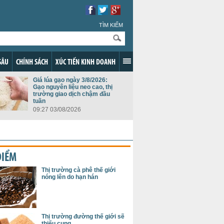
TÌM KIẾM
SÂU
CHÍNH SÁCH
XÚC TIẾN KINH DOANH
Giá lúa gạo ngày 3/8/2026:
Gạo nguyên liệu neo cao, thị
trường giao dịch chậm đầu
tuần
09:27 03/08/2026
ĐIỂM
Thị trường cà phê thế giới
nóng lên do hạn hán
Thị trường đường thế giới sẽ
thiếu cung