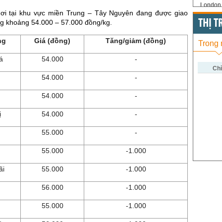
London 
ơi tại khu vực miền Trung – Tây Nguyên đang được giao
US Whe
THỊ 
ong khoảng 54.000 – 57.000 đồng/kg.
US Cor
ng
Giá (đồng)
Tăng/giảm (đồng)
Trong
US Soy
á
54.000
-
US Coff
Chỉ
54.000
-
US Sug
54.000
-
US Cott
ị
54.000
-
London
US Coc
55.000
-
Rough 
55.000
-1.000
Nguồn Fi
ãi
55.000
-1.000
56.000
-1.000
55.000
-1.000