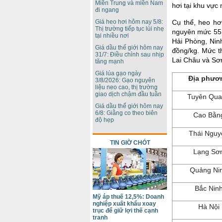
Miền Trung và miền Nam
hơi tại khu vực
đi ngang
Giá heo hơi hôm nay 5/8:
Cụ thể, heo hơ
Thị trường tiếp tục lùi nhẹ
nguyên mức 55.
tại nhiều nơi
Hải Phòng, Nin
Giá dầu thế giới hôm nay
đồng/kg. Mức th
31/7: Điều chỉnh sau nhịp
Lai Châu và Sơ
tăng mạnh
Giá lúa gạo ngày
Địa phươ
3/8/2026: Gạo nguyên
liệu neo cao, thị trường
giao dịch chậm đầu tuần
Tuyên Qu
Giá dầu thế giới hôm nay
6/8: Giằng co theo biên
Cao Bằn
độ hẹp
Thái Nguy
TIN GIỜ CHÓT
Lạng Sơ
Quảng Ni
Bắc Nin
Mỹ áp thuế 12,5%: Doanh
nghiệp xuất khẩu xoay
Hà Nội
trục để giữ lợi thế cạnh
tranh