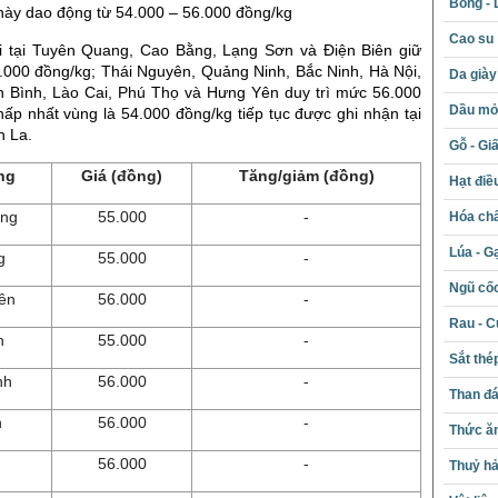
Bông - 
 này dao động từ 54.000 – 56.000 đồng/kg
Cao su
i tại Tuyên Quang, Cao Bằng, Lạng Sơn và Điện Biên giữ
000 đồng/kg; Thái Nguyên, Quảng Ninh, Bắc Ninh, Hà Nội,
Da giày
h Bình, Lào Cai, Phú Thọ và Hưng Yên duy trì mức 56.000
Dầu mỏ 
ấp nhất vùng là 54.000 đồng/kg tiếp tục được ghi nhận tại
n La.
Gỗ - Gi
ng
Giá (đồng)
Tăng/giảm (đồng)
Hạt điề
ang
55.000
-
Hóa chấ
Lúa - G
g
55.000
-
Ngũ cố
ên
56.000
-
Rau - C
n
55.000
-
Sắt thé
nh
56.000
-
Than đ
h
56.000
-
Thức ăn
56.000
-
Thuỷ hả