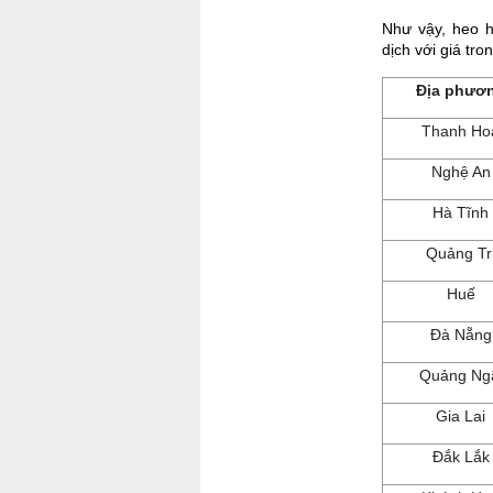
Như vậy, heo h
dịch với giá tr
Địa phươ
Thanh Ho
Nghệ An
Hà Tĩnh
Quảng Tr
Huế
Đà Nẵng
Quảng Ng
Gia Lai
Đắk Lắk