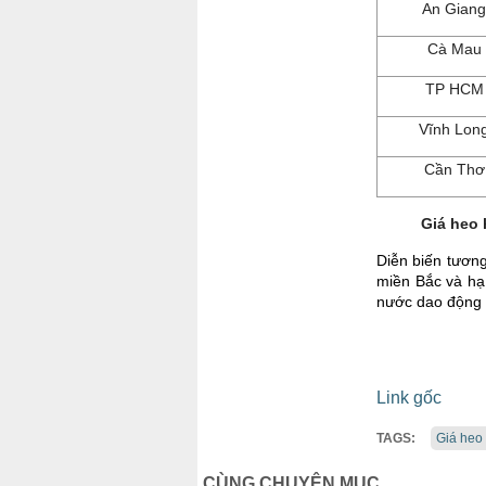
An Giang
Cà Mau
TP HCM
Vĩnh Lon
Cần Thơ
Giá heo 
Diễn biến tương
miền Bắc và hạ 
nước dao động 
Link gốc
TAGS:
Giá heo
CÙNG CHUYÊN MỤC