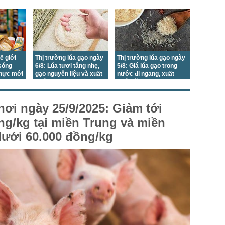
ế giới
Thị trường lúa gạo ngày
Thị trường lúa gạo ngày
 sóng
6/8: Lúa tươi tăng nhẹ,
5/8: Giá lúa gạo trong
thực mới
gạo nguyên liệu và xuất
nước đi ngang, xuất
khẩu tiếp tục đi ngang
khẩu tăng nhẹ
hơi ngày 25/9/2025: Giảm tới
ng/kg tại miền Trung và miền
ưới 60.000 đồng/kg