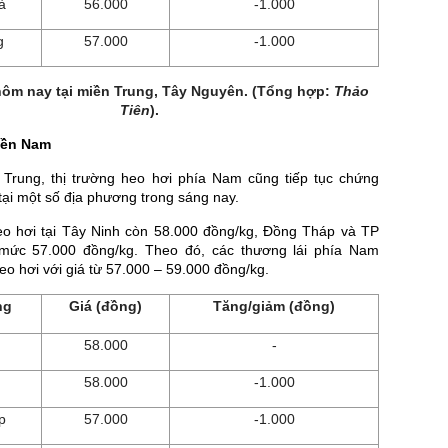
à
56.000
-1.000
g
57.000
-1.000
hôm nay tại miền Trung, Tây Nguyên. (Tổng hợp:
Thảo
Tiên
).
iền Nam
Trung, thị trường heo hơi phía Nam cũng tiếp tục chứng
 tại một số địa phương trong sáng nay.
eo hơi tại Tây Ninh còn 58.000 đồng/kg, Đồng Tháp và TP
ức 57.000 đồng/kg. Theo đó, các thương lái phía Nam
o hơi với giá từ 57.000 – 59.000 đồng/kg.
ng
Giá (đồng)
Tăng/giảm (đồng)
58.000
-
58.000
-1.000
p
57.000
-1.000