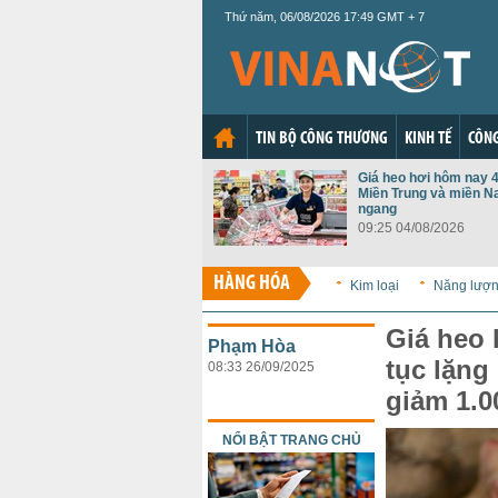
Thứ năm, 06/08/2026 17:49 GMT + 7
TIN BỘ CÔNG THƯƠNG
KINH TẾ
CÔNG
Giá heo hơi hôm nay 4
Miền Trung và miền N
ngang
09:25 04/08/2026
HÀNG HÓA
Kim loại
Năng lượ
Giá heo 
Phạm Hòa
tục lặng
08:33 26/09/2025
giảm 1.0
NỔI BẬT TRANG CHỦ