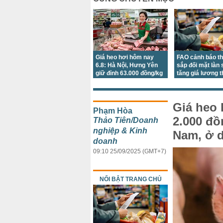
Giá heo hơi hôm nay
FAO cảnh báo th
6.8: Hà Nội, Hưng Yên
sắp đối mặt làn
giữ đỉnh 63.000 đồng/kg
tăng giá lương 
Giá heo 
Phạm Hòa
2.000 đồ
Thảo Tiên/Doanh
nghiệp & Kinh
Nam, ở d
doanh
09:10 25/09/2025 (GMT+7)
NỔI BẬT TRANG CHỦ