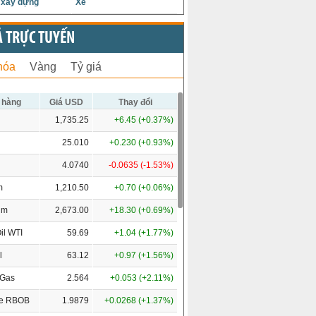
u xây dựng
Xe
Ả TRỰC TUYẾN
hóa
Vàng
Tỷ giá
 hàng
Giá USD
Thay đổi
1,735.25
+6.45 (+0.37%)
25.010
+0.230 (+0.93%)
4.0740
-0.0635 (-1.53%)
m
1,210.50
+0.70 (+0.06%)
um
2,673.00
+18.30 (+0.69%)
il WTI
59.69
+1.04 (+1.77%)
l
63.12
+0.97 (+1.56%)
 Gas
2.564
+0.053 (+2.11%)
ne RBOB
1.9879
+0.0268 (+1.37%)