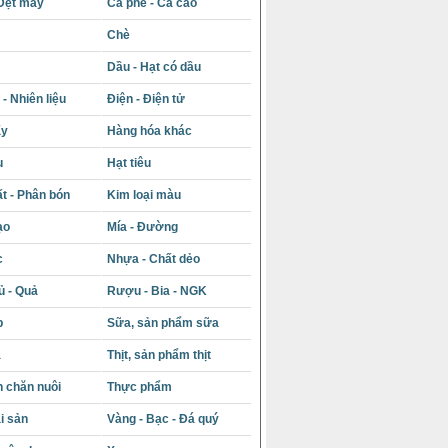
Dệt may
Cà phê - Ca cao
Chè
Dầu - Hạt có dầu
- Nhiên liệu
Điện - Điện tử
ấy
Hàng hóa khác
u
Hạt tiêu
t - Phân bón
Kim loại màu
ạo
Mía - Đường
c
Nhựa - Chất dẻo
ủ - Quả
Rượu - Bia - NGK
p
Sữa, sản phẩm sữa
á
Thịt, sản phẩm thịt
 chăn nuôi
Thực phẩm
i sản
Vàng - Bạc - Đá quý