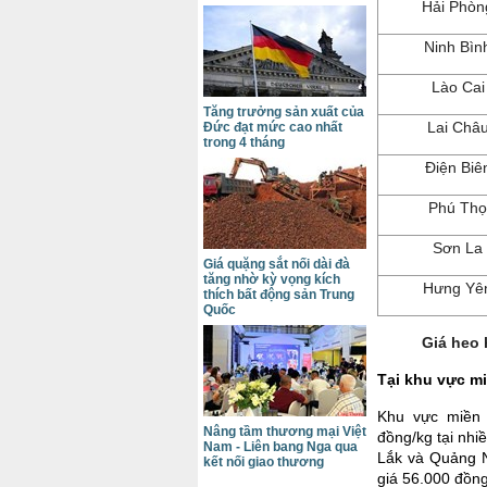
Hải Phòn
Ninh Bìn
Lào Cai
Tăng trưởng sản xuất của
Lai Châ
Đức đạt mức cao nhất
trong 4 tháng
Điện Biê
Phú Thọ
Sơn La
Giá quặng sắt nối dài đà
tăng nhờ kỳ vọng kích
Hưng Yê
thích bất động sản Trung
Quốc
Giá heo 
Tại khu vực m
Khu vực miền 
Nâng tầm thương mại Việt
đồng/kg tại nhi
Nam - Liên bang Nga qua
Lắk và Quảng N
kết nối giao thương
giá 56.000 đồn