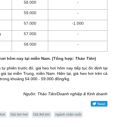
58.000
-
59.000
-
57.000
-1.000
g
57.000
-
58.000
-
hơi hôm nay tại miền Nam. (Tổng hợp:
Thảo Tiên
)
 tự phiên trước đó, giá heo hơi hôm nay tiếp tục ổn định tại
giá tại miền Trung, miền Nam. Hiện tại, giá heo hơi trên cả
trong khoảng 54.000 - 59.000 đồng/kg.
Nguồn: Thảo Tiên/Doanh nghiệp & Kinh doanh
Tweet
 hơi
Giá lợn hơi
Giá thịt lợn
ngành chăn nuôi