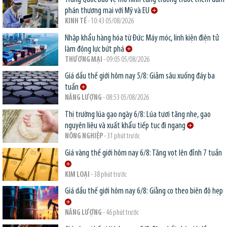
phán thương mại với Mỹ và EU
KINH TẾ
- 10:43 05/08/2026
Nhập khẩu hàng hóa từ Đức: Máy móc, linh kiện điện tử
làm động lực bứt phá
THƯƠNG MẠI
- 09:05 05/08/2026
Giá dầu thế giới hôm nay 5/8: Giảm sâu xuống đáy ba
tuần
NĂNG LƯỢNG
- 08:53 05/08/2026
Thị trường lúa gạo ngày 6/8: Lúa tươi tăng nhẹ, gạo
nguyên liệu và xuất khẩu tiếp tục đi ngang
NÔNG NGHIỆP
- 31 phút trước
Giá vàng thế giới hôm nay 6/8: Tăng vọt lên đỉnh 7 tuần
KIM LOẠI
- 38 phút trước
Giá dầu thế giới hôm nay 6/8: Giằng co theo biên độ hẹp
NĂNG LƯỢNG
- 46 phút trước