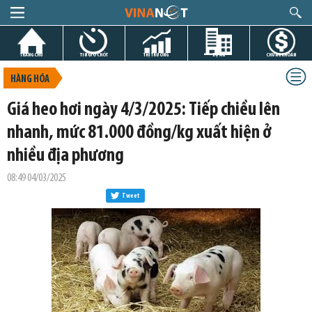
TRANG CHỦ
TIN GIỜ CHÓT
THỊ TRƯỜNG
DỰ ÁN
CHỨNG KHOÁN
HÀNG HÓA
Giá heo hơi ngày 4/3/2025: Tiếp chiều lên
nhanh, mức 81.000 đồng/kg xuất hiện ở
nhiều địa phương
08:49 04/03/2025
Tweet