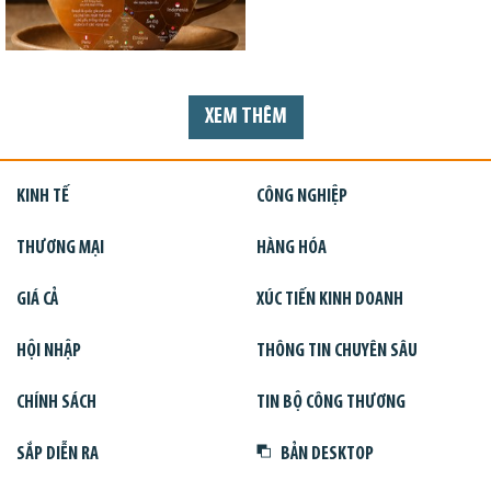
XEM THÊM
KINH TẾ
CÔNG NGHIỆP
THƯƠNG MẠI
HÀNG HÓA
GIÁ CẢ
XÚC TIẾN KINH DOANH
HỘI NHẬP
THÔNG TIN CHUYÊN SÂU
CHÍNH SÁCH
TIN BỘ CÔNG THƯƠNG
SẮP DIỄN RA
BẢN DESKTOP