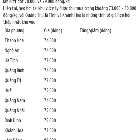
lần lượt đạt 78.000 và 79.000 đồng/kg.
Hiện tại, heo hơi tại khu vực này được thu mua trong khoảng 73.000 - 80.000
đồng/kg, với Quảng Trị, Hà Tĩnh và Khánh Hoà là những tỉnh có giá heo hơi
thấp nhất khu vực.
Địa phương
Giá (đồng)
Tăng/giảm (đồng)
Thanh Hoá
74.000
-
Nghệ An
74.000
-
Hà Tĩnh
73.000
-
Quảng Bình
74.000
-
Quảng Trị
73.000
-
Huế
75.000
-
Quảng Nam
74.000
-
Quảng Ngãi
75.000
-
Bình Định
75.000
-
Khánh Hoà
73.000
-