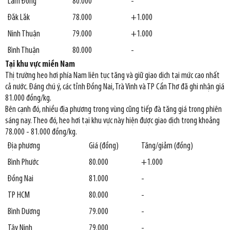
Lâm Đồng
80.000
-
Đắk Lắk
78.000
+1.000
Ninh Thuận
79.000
+1.000
Bình Thuận
80.000
-
Tại khu vực miền Nam
Thị trường heo hơi phía Nam liên tục tăng và giữ giao dịch tại mức cao nhất
cả nước. Đáng chú ý, các tỉnh Đồng Nai, Trà Vinh và TP Cần Thơ đã ghi nhận giá
81.000 đồng/kg.
Bên cạnh đó, nhiều địa phương trong vùng cũng tiếp đà tăng giá trong phiên
sáng nay. Theo đó, heo hơi tại khu vực này hiện được giao dịch trong khoảng
78.000 - 81.000 đồng/kg.
Địa phương
Giá (đồng)
Tăng/giảm (đồng)
Bình Phước
80.000
+1.000
Đồng Nai
81.000
-
TP HCM
80.000
-
Bình Dương
79.000
-
Tây Ninh
79.000
-