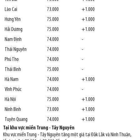
Lào Cai
73.000
+1.000
Hưng Yên
75.000
+1.000
Hải Dương
75.000
+1.000
Nam Định
74.000
-
Thái Nguyên
74.000
-
Phú Thọ
74.000
-
Thái Bình
75.000
-
Hà Nam
74.000
+1.000
Vĩnh Phúc
74.000
-
Hà Nội
75.000
+1.000
Ninh Bình
73.000
+1.000
Tuyên Quang
74.000
+1.000
Tại khu vực miền Trung - Tây Nguyên
Khu vực miền Trung - Tây Nguyên tăng một giá tại Đắk Lắk và Ninh Thuận,