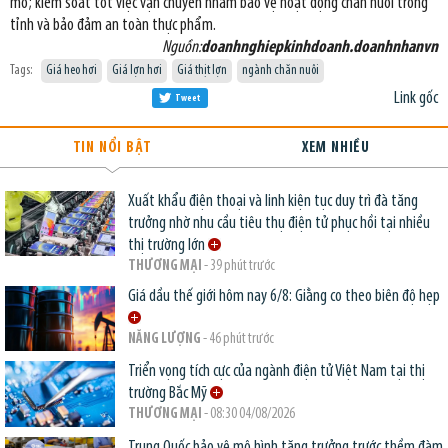
mổ; kiểm soát tốt việc vận chuyển nhằm bảo vệ hoạt động chăn nuôi trong
tỉnh và bảo đảm an toàn thực phẩm.
Nguồn:
doanhnghiepkinhdoanh.doanhnhanvn
Tags:
Giá heo hơi
Giá lợn hơi
Giá thịt lợn
ngành chăn nuôi
Link gốc
Tweet
TIN NỔI BẬT
XEM NHIỀU
Xuất khẩu điện thoại và linh kiện tục duy trì đà tăng
trưởng nhờ nhu cầu tiêu thụ điện tử phục hồi tại nhiều
thị trường lớn
THƯƠNG MẠI
- 39 phút trước
Giá dầu thế giới hôm nay 6/8: Giằng co theo biên độ hẹp
NĂNG LƯỢNG
- 46 phút trước
Triển vọng tích cực của ngành điện tử Việt Nam tại thị
trường Bắc Mỹ
THƯƠNG MẠI
- 08:30 04/08/2026
Trung Quốc bảo vệ mô hình tăng trưởng trước thềm đàm