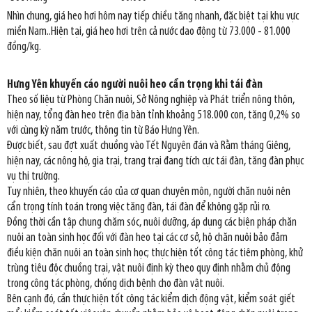
Nhìn chung, giá heo hơi hôm nay tiếp chiều tăng nhanh, đặc biệt tại khu vực
miền Nam..Hiện tại, giá heo hơi trên cả nước dao động từ 73.000 - 81.000
đồng/kg.
Hưng Yên khuyến cáo người nuôi heo cẩn trọng khi tái đàn
Theo số liệu từ Phòng Chăn nuôi, Sở Nông nghiệp và Phát triển nông thôn,
hiện nay, tổng đàn heo trên địa bàn tỉnh khoảng 518.000 con, tăng 0,2% so
với cùng kỳ năm trước, thông tin từ Báo Hưng Yên.
Được biết, sau đợt xuất chuồng vào Tết Nguyên đán và Rằm tháng Giêng,
hiện nay, các nông hộ, gia trại, trang trại đang tích cực tái đàn, tăng đàn phục
vụ thị trường.
Tuy nhiên, theo khuyến cáo của cơ quan chuyên môn, người chăn nuôi nên
cẩn trọng tính toán trong việc tăng đàn, tái đàn để không gặp rủi ro.
Đồng thời cần tập chung chăm sóc, nuôi dưỡng, áp dụng các biện pháp chăn
nuôi an toàn sinh học đối với đàn heo tại các cơ sở, hộ chăn nuôi bảo đảm
điều kiện chăn nuôi an toàn sinh học; thực hiện tốt công tác tiêm phòng, khử
trùng tiêu độc chuồng trại, vật nuôi định kỳ theo quy định nhằm chủ động
trong công tác phòng, chống dịch bệnh cho đàn vật nuôi.
Bên cạnh đó, cần thực hiện tốt công tác kiểm dịch động vật, kiểm soát giết