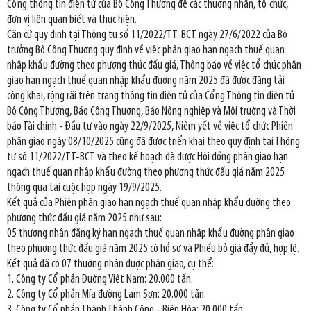
Cổng thông tin điện tử của Bộ Công Thương để các thương nhân, tổ chức,
đơn vị liên quan biết và thực hiện.
Căn cứ quy định tại Thông tư số 11/2022/TT-BCT ngày 27/6/2022 của Bộ
trưởng Bộ Công Thương quy định về việc phân giao hạn ngạch thuế quan
nhập khẩu đường theo phương thức đấu giá, Thông báo về việc tổ chức phân
giao hạn ngạch thuế quan nhập khẩu đường năm 2025 đã được đăng tải
công khai, rộng rãi trên trang thông tin điện tử của Cổng Thông tin điện tử
Bộ Công Thương, Báo Công Thương, Báo Nông nghiệp và Môi trường và Thời
báo Tài chính - Đầu tư vào ngày 22/9/2025, Niêm yết về việc tổ chức Phiên
phân giao ngày 08/10/2025 cũng đã được triển khai theo quy định tại Thông
tư số 11/2022/TT-BCT và theo kế hoạch đã được Hội đồng phân giao hạn
ngạch thuế quan nhập khẩu đường theo phương thức đấu giá năm 2025
thông qua tại cuộc họp ngày 19/9/2025.
Kết quả của Phiên phân giao hạn ngạch thuế quan nhập khẩu đường theo
phương thức đấu giá năm 2025 như sau:
05 thương nhân đăng ký hạn ngạch thuế quan nhập khẩu đường phân giao
theo phương thức đấu giá năm 2025 có hồ sơ và Phiếu bỏ giá đầy đủ, hợp lệ.
Kết quả đã có 07 thương nhân được phân giao, cụ thể:
1. Công ty Cổ phần Đường Việt Nam: 20.000 tấn.
2. Công ty Cổ phần Mía đường Lam Sơn: 20.000 tấn.
3. Công ty Cổ phần Thành Thành Công - Biên Hòa: 20.000 tấn.