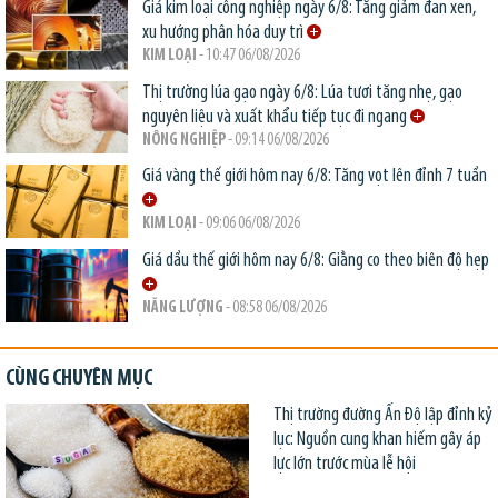
Giá kim loại công nghiệp ngày 6/8: Tăng giảm đan xen,
xu hướng phân hóa duy trì
KIM LOẠI
- 10:47 06/08/2026
Thị trường lúa gạo ngày 6/8: Lúa tươi tăng nhẹ, gạo
nguyên liệu và xuất khẩu tiếp tục đi ngang
NÔNG NGHIỆP
- 09:14 06/08/2026
Giá vàng thế giới hôm nay 6/8: Tăng vọt lên đỉnh 7 tuần
KIM LOẠI
- 09:06 06/08/2026
Giá dầu thế giới hôm nay 6/8: Giằng co theo biên độ hẹp
NĂNG LƯỢNG
- 08:58 06/08/2026
CÙNG CHUYÊN MỤC
Thị trường đường Ấn Độ lập đỉnh kỷ
lục: Nguồn cung khan hiếm gây áp
lực lớn trước mùa lễ hội