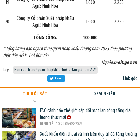
19
1.000
2.250
AgriS Ninh Hòa
Công ty Cổ phần Xuất nhập khẩu
20
1.000
2.250
AgriS Ninh Hòa
TỔNG CỘNG:
100.000
* Tổng lượng hạn ngạch thuế quan nhập khẩu đường năm 2025 theo phương
thức đấu giá là 133.000 tấn
Nguồn:
moit.gov.vn
Tags:
Hạn ngạch thuế quan nhập khẩu đường đấu giá năm 2025
Link gốc
Tweet
TIN NỔI BẬT
XEM NHIỀU
FAO cảnh báo thế giới sắp đối mặt làn sóng tăng giá
lương thực mới
KINH TẾ
- 10:29 06/08/2026
Xuất khẩu điện thoại và linh kiện duy trì đà tăng trưởng