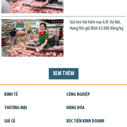
Giá heo hơi hôm nay 6/8: Hà Nội,
Hưng Yên giữ đỉnh 63.000 đồng/kg
XEM THÊM
KINH TẾ
CÔNG NGHIỆP
THƯƠNG MẠI
HÀNG HÓA
GIÁ CẢ
XÚC TIẾN KINH DOANH