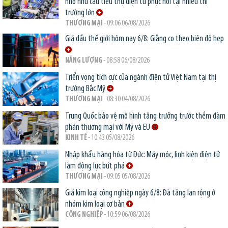
nhờ nhu cầu tiêu thụ điện tử phục hồi tại nhiều thị
trường lớn
THƯƠNG MẠI
- 09:06 06/08/2026
Giá dầu thế giới hôm nay 6/8: Giằng co theo biên độ hẹp
NĂNG LƯỢNG
- 08:58 06/08/2026
Triển vọng tích cực của ngành điện tử Việt Nam tại thị
trường Bắc Mỹ
THƯƠNG MẠI
- 08:30 04/08/2026
Trung Quốc bảo vệ mô hình tăng trưởng trước thềm đàm
phán thương mại với Mỹ và EU
KINH TẾ
- 10:43 05/08/2026
Nhập khẩu hàng hóa từ Đức: Máy móc, linh kiện điện tử
làm động lực bứt phá
THƯƠNG MẠI
- 09:05 05/08/2026
Giá kim loại công nghiệp ngày 6/8: Đà tăng lan rộng ở
nhóm kim loại cơ bản
CÔNG NGHIỆP
- 10:59 06/08/2026