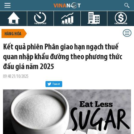
TRANG CHỦ
TIN GIỜ CHÓT
THỊ TRƯỜNG
DỰ ÁN
CHỨNG KHOÁN
HÀNG HÓA
Kết quả phiên Phân giao hạn ngạch thuế
quan nhập khẩu đường theo phương thức
đấu giá năm 2025
09:48 21/10/2025
Tweet