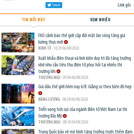
Link gốc
Tweet
TIN NỔI BẬT
XEM NHIỀU
FAO cảnh báo thế giới sắp đối mặt làn sóng tăng giá
lương thực mới
KINH TẾ
- 10:29 06/08/2026
Xuất khẩu điện thoại và linh kiện duy trì đà tăng trưởng
nhờ nhu cầu tiêu thụ điện tử phục hồi tại nhiều thị
trường lớn
THƯƠNG MẠI
- 09:06 06/08/2026
Giá dầu thế giới hôm nay 6/8: Giằng co theo biên độ hẹp
NĂNG LƯỢNG
- 08:58 06/08/2026
Triển vọng tích cực của ngành điện tử Việt Nam tại thị
trường Bắc Mỹ
THƯƠNG MẠI
- 08:30 04/08/2026
Trung Quốc bảo vệ mô hình tăng trưởng trước thềm đàm