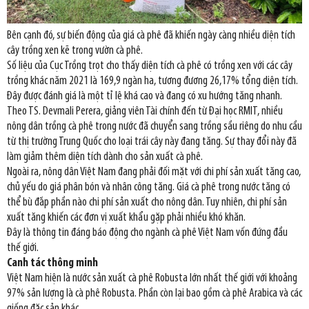
Bên cạnh đó, sự biến động của giá cà phê đã khiến ngày càng nhiều diện tích
cây trồng xen kẽ trong vườn cà phê.
Số liệu của Cục Trồng trọt cho thấy diện tích cà phê có trồng xen với các cây
trồng khác năm 2021 là 169,9 ngàn ha, tương đương 26,17% tổng diện tích.
Đây được đánh giá là một tỉ lệ khá cao và đang có xu hướng tăng nhanh.
Theo TS. Devmali Perera, giảng viên Tài chính đến từ Đại học RMIT, nhiều
nông dân trồng cà phê trong nước đã chuyển sang trồng sầu riêng do nhu cầu
từ thị trường Trung Quốc cho loại trái cây này đang tăng. Sự thay đổi này đã
làm giảm thêm diện tích dành cho sản xuất cà phê.
Ngoài ra, nông dân Việt Nam đang phải đối mặt với chi phí sản xuất tăng cao,
chủ yếu do giá phân bón và nhân công tăng. Giá cà phê trong nước tăng có
thể bù đắp phần nào chi phí sản xuất cho nông dân. Tuy nhiên, chi phí sản
xuất tăng khiến các đơn vị xuất khẩu gặp phải nhiều khó khăn.
Đây là thông tin đáng báo động cho ngành cà phê Việt Nam vốn đứng đầu
thế giới.
Canh tác thông minh
Việt Nam hiện là nước sản xuất cà phê Robusta lớn nhất thế giới với khoảng
97% sản lượng là cà phê Robusta. Phần còn lại bao gồm cà phê Arabica và các
giống đặc sản khác.