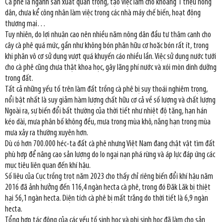
Cà phê là ngành sản xuất quan trọng, tạo việc làm cho khoảng 1 triệu nông
dân, chưa kể công nhân làm việc trong các nhà máy chế biến, hoạt động
thương mại…
Tuy nhiên, do lợi nhuận cao nên nhiều năm nông dân đầu tư thâm canh cho
cây cà phê quá mức, gần như không bón phân hữu cơ hoặc bón rất ít, trong
khi phân vô cơ sử dụng vượt quá khuyến cáo nhiều lần. Việc sử dụng nước tưới
cho cà phê cũng chưa thật khoa học, gây lãng phí nước và xói mòn dinh dưỡng
trong đất.
Tất cả những yếu tố trên làm đất trồng cà phê bị suy thoái nghiêm trọng,
nổi bật nhất là suy giảm hàm lượng chất hữu cơ cả về số lượng và chất lượng
Ngoài ra, sự biến đổi bất thường của thời tiết như nhiệt độ tăng, hạn hán
kéo dài, mưa phân bố không đều, mưa trong mùa khô, nắng hạn trong mùa
mưa xảy ra thường xuyên hơn.
Dù có hơn 700.000 héc-ta đất cà phê nhưng Việt Nam đang chật vật tìm đất
phù hợp để nâng cao sản lượng do lo ngại nạn phá rừng và áp lực đáp ứng các
mục tiêu liên quan đến khí hậu.
Số liệu của Cục trồng trọt năm 2023 cho thấy chỉ riêng biến đổi khí hậu năm
2016 đã ảnh hưởng đến 116,4 ngàn hecta cà phê, trong đó Đăk Lăk bị thiệt
hại 56,1 ngàn hecta. Diện tích cà phê bị mất trắng do thời tiết là 6,9 ngàn
hecta.
Tổng hợp tác động của các yếu tố sinh học và phi sinh học đã làm cho sản