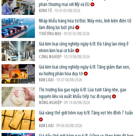
phán thương mại với Mỹ và EU
KINH TẾ
- 10:43 05/08/2026
Nhập khẩu hàng hóa từ Đức: Máy móc, linh kiện điện tử
làm động lực bứt phá
THƯƠNG MẠI
- 09:05 05/08/2026
Giá kim loại công nghiệp ngày 6/8: Đà tăng lan rộng ở
nhóm kim loại cơ bản
CÔNG NGHIỆP
- 10:59 06/08/2026
Giá kim loại công nghiệp ngày 6/8: Tăng giảm đan xen,
xu hướng phân hóa duy trì
KIM LOẠI
- 10:47 06/08/2026
Thị trường lúa gạo ngày 6/8: Lúa tươi tăng nhẹ, gạo
nguyên liệu và xuất khẩu tiếp tục đi ngang
NÔNG NGHIỆP
- 09:14 06/08/2026
Giá vàng thế giới hôm nay 6/8: Tăng vọt lên đỉnh 7 tuần
KIM LOẠI
- 09:06 06/08/2026