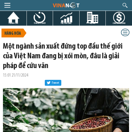
TRANG CHỦ
TIN GIỜ CHÓT
THỊ TRƯỜNG
DỰ ÁN
CHỨNG KHOÁN
HÀNG HÓA
Một ngành sản xuất đứng top đầu thế giới
của Việt Nam đang bị xói mòn, đâu là giải
pháp để cứu vãn
15:01 21/11/2024
Tweet