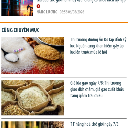
Giá dầu thế giới hôm nay 6/8: Giằng co theo biên độ hẹp
NĂNG LƯỢNG
- 08:58 06/08/2026
CÙNG CHUYÊN MỤC
Thị trường đường Ấn Độ lập đỉnh kỷ
lục: Nguồn cung khan hiếm gây áp
lực lớn trước mùa lễ hội
Giá lúa gạo ngày 7/8: Thị trường
giao dịch chậm, giá gạo xuất khẩu
tăng giảm trái chiều
TT hàng hoá thế giới ngày 7/8: