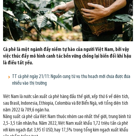
Cà phê là một ngành đầy niềm tự hào của người Việt Nam, bởi vậy
việc thúc đẩy mô hình canh tác bền vững chống lại biến đổi khí hậu
là điều tất yếu.
TT cà phê ngày 21/11: Nguồn cung từ vụ thu hoạch mới chưa được đưa
nhiều vào thị trường
Việt Nam là nước sản xuất cà phê hàng đầu thế giới, xếp thứ 6 về diện tích,
sau Brasil, Indonesia, Ethiopia, Colombia và Bờ Biển Ngà, với tổng diện tích
năm 2022 là 709,6 ngàn ha.
Năng suất cà phê của Việt Nam thuộc nhóm cao nhất thế giới, trung bình từ
2,5-3,5 tấn nhân/ha. Năm 2022, Việt Nam xuất khẩu 1,72 triệu tấn cà phê
với kim ngạch đạt 3,95 tỉ USD, hay 17,5% trong tổng kim ngạch xuất khẩu