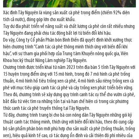
Xác định Tây Nguyên là vùng sản xuất cà phê trọng điểm (chiếm 92% diện
tích cả nước), đóng góp lớn cho xuất khẩu.
Tuy dư địa phát triển về năng suất và chất lượng cà phê còn rất nhiều nhưng
Tây Nguyên đang phải chịu tác động bất lợi từ biến đổi khí hậu.
Do vậy, Công ty Cổ phần Phân bón Bình Điền đã quyết định khởi xướng thực
hiện chương trình “Canh tác cà phê thông minh thích ứng với biến đổi khí
hậu”, với sự tham gia phối hợp của Trung tâm Khuyến nông quốc gia, Viện
Khoa học kỹ thuật Nông Lâm nghiệp Tây Nguyên.
Chương trình được triển khai từ năm 2023 trên địa bàn 5 tỉnh Tây Nguyên với
15 huyện trọng điểm ứng với 15 mô hình, trong đó 7 mô hình cà phê trồng
thuần, 4 mô hình hồ tiêu trồng xen cà phê, 4 mô hình sầu riêng trồng xen cà
phê với mục tiêu giúp canh tác cà phê và cây trồng xen phát triển bền vững.
Theo đó, chương trình sẽ xây dựng quy trình canh tác cụ thể cho vườn cà phê,
bắt đầu từ việc tìm ra những tồn tại và hạn chế hiện có trong các phương
thức canh tác cà phê truyền thống tại Tây Nguyên.
Từ đây, chương trình trang bị cho bà con nông dân Tây Nguyên những gói kỹ
thuật canh tác thông minh, thích ứng với biến đổi khí hậu, theo đó cung cấp
bộ sản phẩm phân bón mới phù hợp cho sản xuất cà phê (trồng thuần, trồng
xen), hiệu quả kinh tế cao, có tác dụng ổn định và cải thiện độ phì nhiêu của