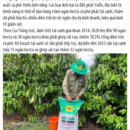
xuất cà phê thiếu bền vững. Các loại dịch hại từ đất phát triển, đặc biệt là
bệnh vàng lá thối rễ làm hàng trăm ngàn hecta cà phê phải tái canh, thậm
chí phải hủy bỏ, nhiều diện tích bị rút ngắn chu kỳ kinh doanh, hiệu quả kinh
tế giảm sút.
Theo Cục Trồng trọt, diện tích tái canh giai đoạn 2014-2020 lên đến 90 ngàn
hecta và 30 ngàn hecta khác phải ghép cải tạo, chiếm 18,5% tổng diện tích
cà phê. Kế hoạch tái canh sẽ vẫn phải tiếp tục, dự kiến đến 2025 cần tái canh
tiếp 75 ngàn hecta và ghép cải tạo thêm 32 ngàn hecta.