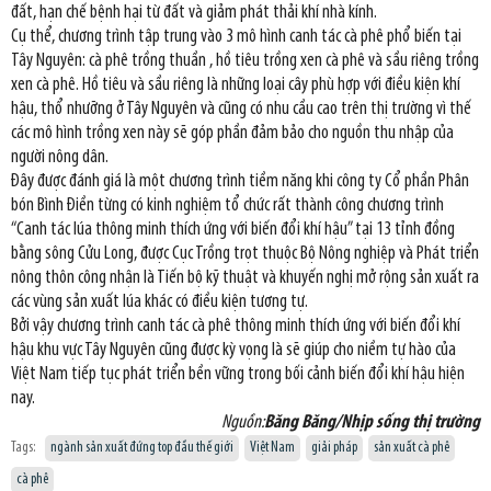
đất, hạn chế bệnh hại từ đất và giảm phát thải khí nhà kính.
Cụ thể, chương trình tập trung vào 3 mô hình canh tác cà phê phổ biến tại
Tây Nguyên: cà phê trồng thuần , hồ tiêu trồng xen cà phê và sầu riêng trồng
xen cà phê. Hồ tiêu và sầu riêng là những loại cây phù hợp với điều kiện khí
hậu, thổ nhưỡng ở Tây Nguyên và cũng có nhu cầu cao trên thị trường vì thế
các mô hình trồng xen này sẽ góp phần đảm bảo cho nguồn thu nhập của
người nông dân.
Đây được đánh giá là một chương trình tiềm năng khi công ty Cổ phần Phân
bón Bình Điền từng có kinh nghiệm tổ chức rất thành công chương trình
“Canh tác lúa thông minh thích ứng với biến đổi khí hậu” tại 13 tỉnh đồng
bằng sông Cửu Long, được Cục Trồng trọt thuộc Bộ Nông nghiệp và Phát triển
nông thôn công nhận là Tiến bộ kỹ thuật và khuyến nghị mở rộng sản xuất ra
các vùng sản xuất lúa khác có điều kiện tương tự.
Bởi vậy chương trình canh tác cà phê thông minh thích ứng với biến đổi khí
hậu khu vực Tây Nguyên cũng được kỳ vọng là sẽ giúp cho niềm tự hào của
Việt Nam tiếp tục phát triển bền vững trong bối cảnh biến đổi khí hậu hiện
nay.
Nguồn:
Băng Băng/Nhịp sống thị trường
Tags:
ngành sản xuất đứng top đầu thế giới
Việt Nam
giải pháp
sản xuất cà phê
cà phê