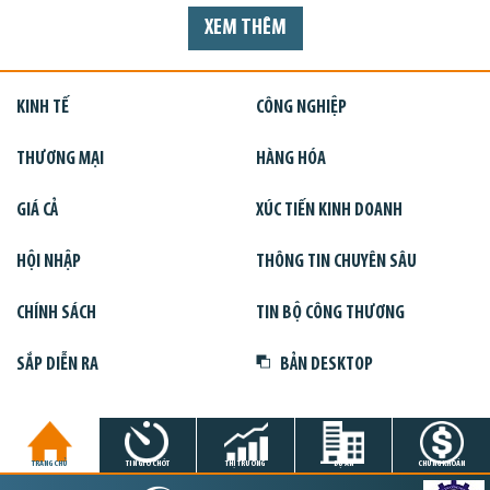
XEM THÊM
KINH TẾ
CÔNG NGHIỆP
THƯƠNG MẠI
HÀNG HÓA
GIÁ CẢ
XÚC TIẾN KINH DOANH
HỘI NHẬP
THÔNG TIN CHUYÊN SÂU
CHÍNH SÁCH
TIN BỘ CÔNG THƯƠNG
SẮP DIỄN RA
BẢN DESKTOP
TRANG CHỦ
TIN GIỜ CHÓT
THỊ TRƯỜNG
DỰ ÁN
CHỨNG KHOÁN