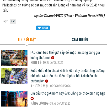
Với sản lượng trong nửa đầu năm 2025 cao như vậy, Bộ Nông nghiệp
Philippines tin tưởng sẽ đạt mục tiêu sản lượng cả năm đạt kỷ lục 20,46 triệu
tấn.
Nguồn:
Vinanet/VITIC (Theo - Vietnam News/ANN )
Tags:
gạo
Tweet
TIN NỔI BẬT
XEM NHIỀU
FAO cảnh báo thế giới sắp đối mặt làn sóng tăng giá
lương thực mới
KINH TẾ
- 10:29 06/08/2026
Xuất khẩu điện thoại và linh kiện duy trì đà tăng trưởng
nhờ nhu cầu tiêu thụ điện tử phục hồi tại nhiều thị
trường lớn
THƯƠNG MẠI
- 09:06 06/08/2026
Giá dầu thế giới hôm nay 6/8: Giằng co theo biên độ hẹp
NĂNG LƯỢNG
- 08:58 06/08/2026