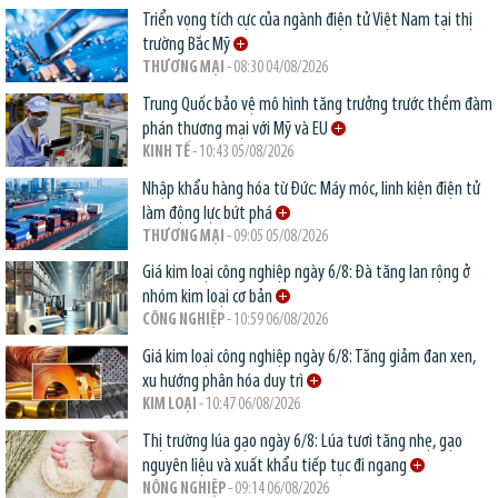
Triển vọng tích cực của ngành điện tử Việt Nam tại thị
trường Bắc Mỹ
THƯƠNG MẠI
- 08:30 04/08/2026
Trung Quốc bảo vệ mô hình tăng trưởng trước thềm đàm
phán thương mại với Mỹ và EU
KINH TẾ
- 10:43 05/08/2026
Nhập khẩu hàng hóa từ Đức: Máy móc, linh kiện điện tử
làm động lực bứt phá
THƯƠNG MẠI
- 09:05 05/08/2026
Giá kim loại công nghiệp ngày 6/8: Đà tăng lan rộng ở
nhóm kim loại cơ bản
CÔNG NGHIỆP
- 10:59 06/08/2026
Giá kim loại công nghiệp ngày 6/8: Tăng giảm đan xen,
xu hướng phân hóa duy trì
KIM LOẠI
- 10:47 06/08/2026
Thị trường lúa gạo ngày 6/8: Lúa tươi tăng nhẹ, gạo
nguyên liệu và xuất khẩu tiếp tục đi ngang
NÔNG NGHIỆP
- 09:14 06/08/2026