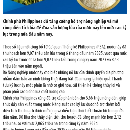
Chính phủ Philippines đã tăng cường hỗ trợ nông nghiệp và mở
rộng diện tích lúa để đưa sản lượng lúa của nước này lên mức cao kỷ
lục trong nửa đầu năm nay.
Theo số liệu mới công bố từ Cơ quan Thống kê Philippines (PSA), nước này đã
thu hoạch hơn 9,07 triệu tấn lúa trong 6 tháng đầu năm 2025, vượt qua mức
cao kỷ lục trước đó là hơn 9,02 triệu tấn trong cùng kỳ năm 2023 và 8,53
triệu tấn vào năm ngoái.
Bộ Nông nghiêp nước này cho biết những nỗ lực của chính quyền địa phương
nhằm đảm bảo an ninh lương thực đang bắt đầu mang lại hiệu quả. Thành
tựu kỷ lục này một phần là nhờ cơ giới hóa, cải thiện hệ thống thủy lợi và
phân phối các giống lúa chất lượng cao.
Chính phủ Philippines cũng đã trợ cấp phân bón cho 5,66 triệu nông dân, giúp
thúc đẩy sản xuất trong nước. Năng suất cao kỷ lục được hỗ trợ thêm bởi
diện tích thu hoạch được mở rộng và điều kiện thời tiết thuận lợi trong nửa
đầu năm. Dữ liệu cho thấy diện tích thu hoạch đã tăng mạnh lên hơn 2,12
triệu ha, so với mức 2,065 triệu ha trong cùng kỳ năm 2024.