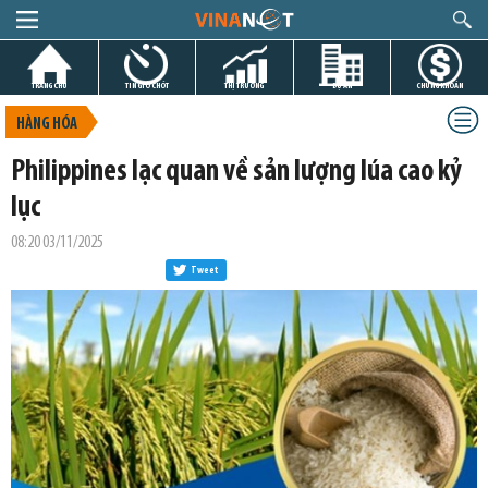
TRANG CHỦ
TIN GIỜ CHÓT
THỊ TRƯỜNG
DỰ ÁN
CHỨNG KHOÁN
HÀNG HÓA
Philippines lạc quan về sản lượng lúa cao kỷ
lục
08:20 03/11/2025
Tweet