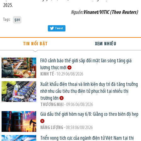
2025.
Nguồn:
Vinanet/VITIC (Theo Reuters)
Tags:
gạo
Tweet
TIN NỔI BẬT
XEM NHIỀU
FAO cảnh báo thế giới sắp đối mặt làn sóng tăng giá
lương thực mới
KINH TẾ
- 10:29 06/08/2026
Xuất khẩu điện thoại và linh kiện duy trì đà tăng trưởng
nhờ nhu cầu tiêu thụ điện tử phục hồi tại nhiều thị
trường lớn
THƯƠNG MẠI
- 09:06 06/08/2026
Giá dầu thế giới hôm nay 6/8: Giằng co theo biên độ hẹp
NĂNG LƯỢNG
- 08:58 06/08/2026
Triển vọng tích cực của ngành điện tử Việt Nam tại thị