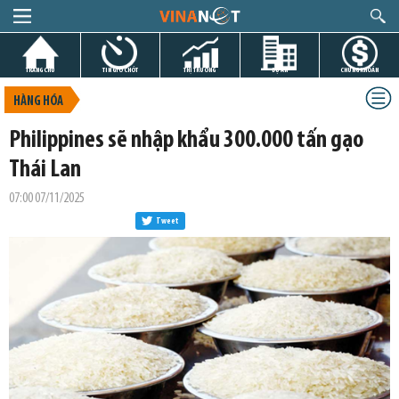
TRANG CHỦ
TIN GIỜ CHÓT
THỊ TRƯỜNG
DỰ ÁN
CHỨNG KHOÁN
HÀNG HÓA
Philippines sẽ nhập khẩu 300.000 tấn gạo
Thái Lan
07:00 07/11/2025
Tweet