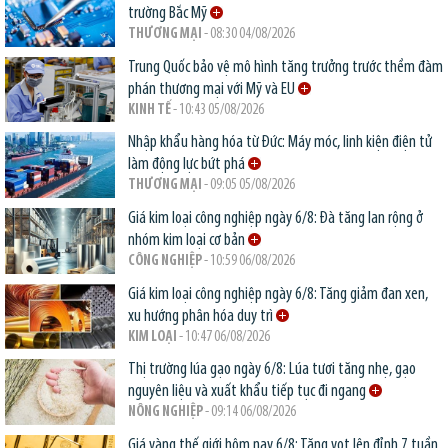
trường Bắc Mỹ
THƯƠNG MẠI
- 08:30 04/08/2026
Trung Quốc bảo vệ mô hình tăng trưởng trước thềm đàm
phán thương mại với Mỹ và EU
KINH TẾ
- 10:43 05/08/2026
Nhập khẩu hàng hóa từ Đức: Máy móc, linh kiện điện tử
làm động lực bứt phá
THƯƠNG MẠI
- 09:05 05/08/2026
Giá kim loại công nghiệp ngày 6/8: Đà tăng lan rộng ở
nhóm kim loại cơ bản
CÔNG NGHIỆP
- 10:59 06/08/2026
Giá kim loại công nghiệp ngày 6/8: Tăng giảm đan xen,
xu hướng phân hóa duy trì
KIM LOẠI
- 10:47 06/08/2026
Thị trường lúa gạo ngày 6/8: Lúa tươi tăng nhẹ, gạo
nguyên liệu và xuất khẩu tiếp tục đi ngang
NÔNG NGHIỆP
- 09:14 06/08/2026
Giá vàng thế giới hôm nay 6/8: Tăng vọt lên đỉnh 7 tuần