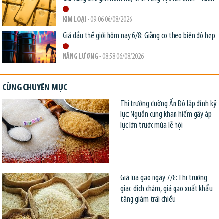
KIM LOẠI
- 09:06 06/08/2026
Giá dầu thế giới hôm nay 6/8: Giằng co theo biên độ hẹp
NĂNG LƯỢNG
- 08:58 06/08/2026
CÙNG CHUYÊN MỤC
Thị trường đường Ấn Độ lập đỉnh kỷ
lục: Nguồn cung khan hiếm gây áp
lực lớn trước mùa lễ hội
Giá lúa gạo ngày 7/8: Thị trường
giao dịch chậm, giá gạo xuất khẩu
tăng giảm trái chiều