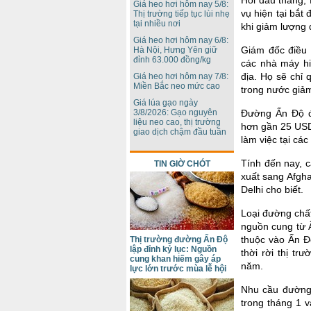
Hồi đầu tháng, 
Giá heo hơi hôm nay 5/8:
vụ hiện tại bắt
Thị trường tiếp tục lùi nhẹ
tại nhiều nơi
khi giảm lượng
Giá heo hơi hôm nay 6/8:
Giám đốc điều 
Hà Nội, Hưng Yên giữ
đỉnh 63.000 đồng/kg
các nhà máy hi
địa. Họ sẽ chỉ 
Giá heo hơi hôm nay 7/8:
Miền Bắc neo mức cao
trong nước giả
Giá lúa gạo ngày
3/8/2026: Gạo nguyên
Đường Ấn Độ đ
liệu neo cao, thị trường
hơn gần 25 USD
giao dịch chậm đầu tuần
làm việc tại các
Tính đến nay, 
TIN GIỜ CHÓT
xuất sang Afgh
Delhi cho biết.
Loại đường chất
nguồn cung từ 
thuộc vào Ấn Đ
Thị trường đường Ấn Độ
lập đỉnh kỷ lục: Nguồn
thời rời thị tr
cung khan hiếm gây áp
năm.
lực lớn trước mùa lễ hội
Nhu cầu đường 
trong tháng 1 