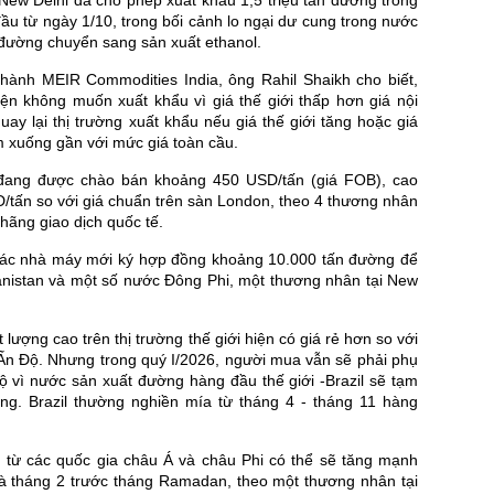
New Delhi đã cho phép xuất khẩu 1,5 triệu tấn đường trong
 đầu từ ngày 1/10, trong bối cảnh lo ngại dư cung trong nước
 đường chuyển sang sản xuất ethanol.
hành MEIR Commodities India, ông Rahil Shaikh cho biết,
ện không muốn xuất khẩu vì giá thế giới thấp hơn giá nội
quay lại thị trường xuất khẩu nếu giá thế giới tăng hoặc giá
m xuống gần với mức giá toàn cầu.
ang được chào bán khoảng 450 USD/tấn (giá FOB), cao
/tấn so với giá chuẩn trên sàn London, theo 4 thương nhân
 hãng giao dịch quốc tế.
các nhà máy mới ký hợp đồng khoảng 10.000 tấn đường để
anistan và một số nước Đông Phi, một thương nhân tại New
 lượng cao trên thị trường thế giới hiện có giá rẻ hơn so với
Ấn Độ. Nhưng trong quý I/2026, người mua vẫn sẽ phải phụ
ộ vì nước sản xuất đường hàng đầu thế giới -Brazil sẽ tạm
ường. Brazil thường nghiền mía từ tháng 4 - tháng 11 hàng
từ các quốc gia châu Á và châu Phi có thể sẽ tăng mạnh
và tháng 2 trước tháng Ramadan, theo một thương nhân tại