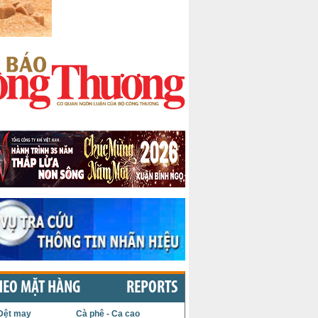
HEO MẶT HÀNG
REPORTS
Dệt may
Cà phê - Ca cao