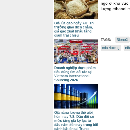
ngô ở khu vực 
lượng ethanol mí
Giá lúa gạo ngày 7/8: Thị
trường giao dịch chậm,
giá gạo xuất khẩu tăng
giảm trái chiều
TAGS:
StoneX
mía đường
et
Doanh nghiệp thực phẩm
tiêu dùng tìm đối tác tại
Vietnam International
Sourcing 2026
Giá năng lượng thế giới
hôm nay 7/8: Dầu đốt có
mức tăng giá kỷ lục từ
đầu năm đến nay trong bối
cảnh bất ổn tại Trung