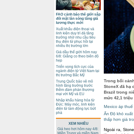
FAO cảnh báo thế giới sắp
đối mặt làn sóng tăng giá
lương thực mới
Xuất khẩu điện thoại và
linh kiện duy trì đà tăng
trưởng nhờ nhu cầu tiêu
thụ điện tử phục hồi tại
nhiều thị trường lớn
Giá dầu thế giới hôm nay
6/8: Giằng co theo biên độ
hẹp
Triển vọng tích cực của
ngành điện tử Việt Nam tại
thị trường Bắc Mỹ
Trong bối cảnh
Trung Quốc bảo vệ mô
hình tăng trưởng trước
StoneX đã hạ 
thềm đàm phán thương
Brazil trong n
mại với Mỹ và EU
mức 42,1 triệu
Nhập khẩu hàng hóa từ
Đức: Máy móc, linh kiện
Mexico áp thuế
điện tử làm động lực bứt
phá
Ấn Độ khó xuất 
thấp hơn giá tr
XEM NHIỀU
Giá heo hơi hôm nay 4/8:
Ngoài ra, Stone
Miền Trung và miền Nam