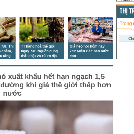
London 
US Whe
THỊ 
US Cor
Trong
US Soy
US Coff
Chỉ
 7/8: Thị
TT hàng hoá thế giới
Giá heo hơi hôm nay
US Sug
h chậm,
ngày 7/8: Nguồn cung
7/8: Miền Bắc neo mức
ẩu tăng
thắt chặt và rủi ro địa
cao
US Cott
chính trị đã tạo động lực
mới cho giá
London
ó xuất khẩu hết hạn ngạch 1,5
US Coc
n đường khi giá thế giới thấp hơn
Rough 
g nước
Nguồn Fi