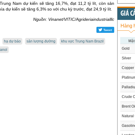
Trung Nam dự kiến sẽ tăng 16,7%, đạt 11,2 tỷ lít, còn sản
a dự kiến sẽ tăng 6,3% so với chu kỳ trước, đạt 24,9 tỷ lít.
GIÁ C
Nguồn: Vinanet/VITIC/Agrideriaindustrialllc
Hàng 
Tweet
Mặt
hạ dự báo
sản lượng đường
khu vực Trung Nam Brazil
Gold
hanol
Silver
Copper
Platinu
Palladi
Crude O
Brent Oi
Natural
Gasoli