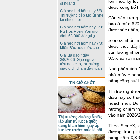
lên mức kỷ lục
đi ngang
được công bố hồ
Giá heo hơi hôm nay 5/8:
Thị trường tiếp tục lùi nhẹ
Còn sản lượng 
tại nhiều nơi
báo ở mức 620,5
Giá heo hơi hôm nay 6/8:
được xác nhận, 
Hà Nội, Hưng Yên giữ
đỉnh 63.000 đồng/kg
StoneX nhấn mạ
Giá heo hơi hôm nay 7/8:
được thúc đẩy 
Miền Bắc neo mức cao
sản lượng nhiên
Giá lúa gạo ngày
9,3% so với nă
3/8/2026: Gạo nguyên
liệu neo cao, thị trường
Nhà phân tích R
giao dịch chậm đầu tuần
nhà máy ethano
nâng công suất l
TIN GIỜ CHÓT
Thị trường đườn
điều này sẽ thú
hoạch mới. Do 
hướng chiếm thị
vào năm 2026/27
Thị trường đường Ấn Độ
lập đỉnh kỷ lục: Nguồn
Theo StoneX, 
cung khan hiếm gây áp
lực lớn trước mùa lễ hội
đường trong n
hàng năm 3,3% 