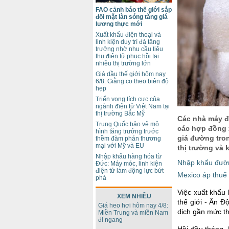
FAO cảnh báo thế giới sắp
đối mặt làn sóng tăng giá
lương thực mới
Xuất khẩu điện thoại và
linh kiện duy trì đà tăng
trưởng nhờ nhu cầu tiêu
thụ điện tử phục hồi tại
nhiều thị trường lớn
Giá dầu thế giới hôm nay
6/8: Giằng co theo biên độ
hẹp
Triển vọng tích cực của
ngành điện tử Việt Nam tại
thị trường Bắc Mỹ
Các nhà máy đ
Trung Quốc bảo vệ mô
các hợp đồng 
hình tăng trưởng trước
giá đường tro
thềm đàm phán thương
mại với Mỹ và EU
thị trường và 
Nhập khẩu hàng hóa từ
Nhập khẩu đườn
Đức: Máy móc, linh kiện
điện tử làm động lực bứt
Mexico áp thuế
phá
Việc xuất khẩu 
XEM NHIỀU
thế giới - Ấn Đ
Giá heo hơi hôm nay 4/8:
dịch gần mức t
Miền Trung và miền Nam
đi ngang