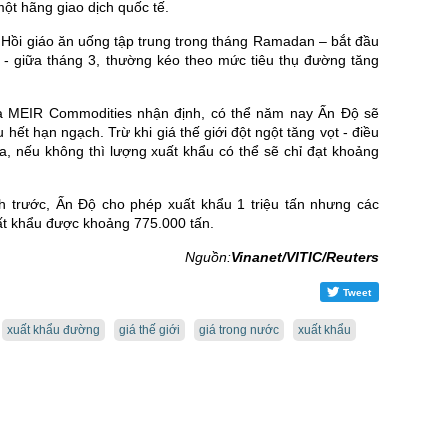
ột hãng giao dịch quốc tế.
 Hồi giáo ăn uống tập trung trong tháng Ramadan – bắt đầu
2 - giữa tháng 3, thường kéo theo mức tiêu thụ đường tăng
a MEIR Commodities nhận định, có thể năm nay Ấn Độ sẽ
 hết hạn ngạch. Trừ khi giá thế giới đột ngột tăng vọt - điều
a, nếu không thì lượng xuất khẩu có thể sẽ chỉ đạt khoảng
 trước, Ấn Độ cho phép xuất khẩu 1 triệu tấn nhưng các
ất khẩu được khoảng 775.000 tấn.
Nguồn:
Vinanet/VITIC/Reuters
Tweet
xuất khẩu đường
giá thế giới
giá trong nước
xuất khẩu