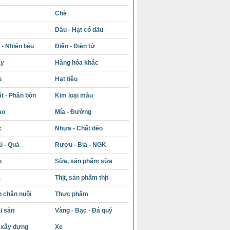
Chè
Dầu - Hạt có dầu
- Nhiên liệu
Điện - Điện tử
ấy
Hàng hóa khác
u
Hạt tiêu
t - Phân bón
Kim loại màu
ạo
Mía - Đường
c
Nhựa - Chất dẻo
ủ - Quả
Rượu - Bia - NGK
p
Sữa, sản phẩm sữa
á
Thịt, sản phẩm thịt
 chăn nuôi
Thực phẩm
i sản
Vàng - Bạc - Đá quý
u xây dựng
Xe