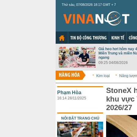
Thứ sáu, 07/08/2026 18:17 GMT + 7
TIN BỘ CÔNG THƯƠNG
KINH TẾ
CÔNG
Giá heo hơi hôm nay 4
Miền Trung và miền N
ngang
09:25 04/08/2026
HÀNG HÓA
Kim loại
Năng lượ
StoneX 
Phạm Hòa
khu vực 
16:14 28/11/2025
2026/27
NỔI BẬT TRANG CHỦ