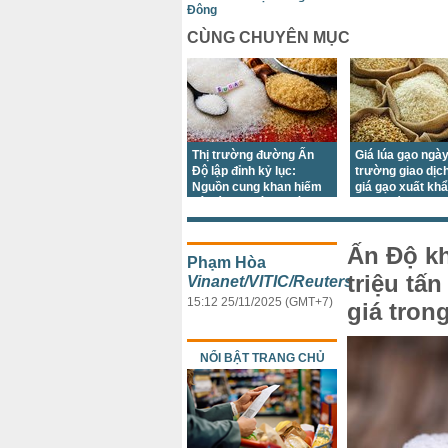
Đông
CÙNG CHUYÊN MỤC
Thị trường đường Ấn
Giá lúa gạo ngày
Độ lập đỉnh kỷ lục:
trường giao dịc
Nguồn cung khan hiếm
giá gạo xuất kh
gây áp lực lớn trước
giảm trái chiều
mùa lễ hội
Ấn Độ kh
Phạm Hòa
triệu tấ
Vinanet/VITIC/Reuters
15:12 25/11/2025 (GMT+7)
giá tron
NỔI BẬT TRANG CHỦ