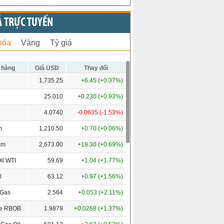
Ả TRỰC TUYẾN
hóa
Vàng
Tỷ giá
 hàng
Giá USD
Thay đổi
1,735.25
+6.45 (+0.37%)
25.010
+0.230 (+0.93%)
4.0740
-0.0635 (-1.53%)
m
1,210.50
+0.70 (+0.06%)
um
2,673.00
+18.30 (+0.69%)
il WTI
59.69
+1.04 (+1.77%)
l
63.12
+0.97 (+1.56%)
 Gas
2.564
+0.053 (+2.11%)
ne RBOB
1.9879
+0.0268 (+1.37%)