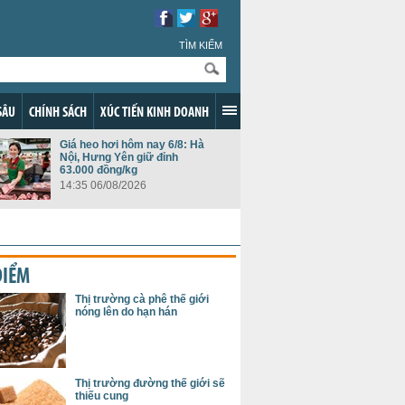
TÌM KIẾM
SÂU
CHÍNH SÁCH
XÚC TIẾN KINH DOANH
Giá heo hơi hôm nay 6/8: Hà
Nội, Hưng Yên giữ đỉnh
63.000 đồng/kg
14:35 06/08/2026
ĐIỂM
Thị trường cà phê thế giới
nóng lên do hạn hán
Thị trường đường thế giới sẽ
thiếu cung