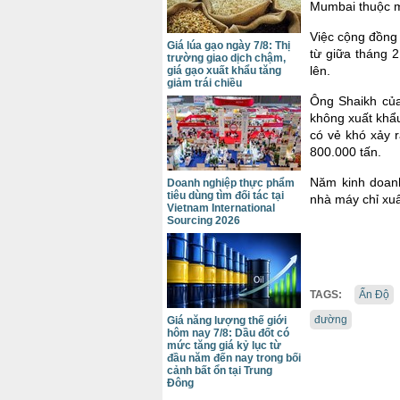
Mumbai thuộc m
Việc cộng đồng
Giá lúa gạo ngày 7/8: Thị
từ giữa tháng 
trường giao dịch chậm,
lên.
giá gạo xuất khẩu tăng
giảm trái chiều
Ông Shaikh củ
không xuất khẩu
có vẻ khó xảy r
800.000 tấn.
Năm kinh doanh
Doanh nghiệp thực phẩm
tiêu dùng tìm đối tác tại
nhà máy chỉ xu
Vietnam International
Sourcing 2026
TAGS:
Ấn Độ
đường
Giá năng lượng thế giới
hôm nay 7/8: Dầu đốt có
mức tăng giá kỷ lục từ
đầu năm đến nay trong bối
cảnh bất ổn tại Trung
Đông