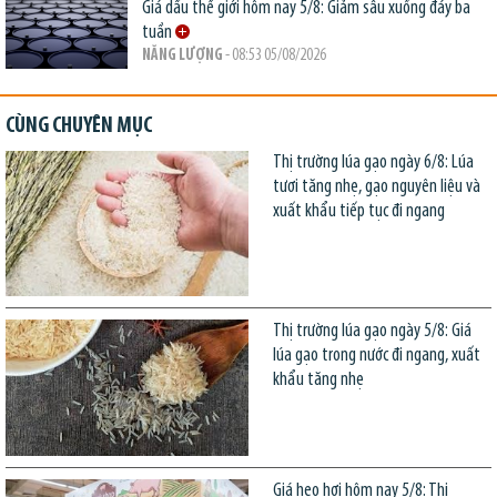
Giá dầu thế giới hôm nay 5/8: Giảm sâu xuống đáy ba
tuần
NĂNG LƯỢNG
- 08:53 05/08/2026
CÙNG CHUYÊN MỤC
Thị trường lúa gạo ngày 6/8: Lúa
tươi tăng nhẹ, gạo nguyên liệu và
xuất khẩu tiếp tục đi ngang
Thị trường lúa gạo ngày 5/8: Giá
lúa gạo trong nước đi ngang, xuất
khẩu tăng nhẹ
Giá heo hơi hôm nay 5/8: Thị