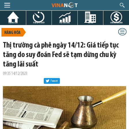
TRANG CHỦ
TIN GIỜ CHÓT
THỊ TRƯỜNG
DỰ ÁN
CHỨNG KHOÁN
HÀNG HÓA
Thị trường cà phê ngày 14/12: Giá tiếp tục
tăng do suy đoán Fed sẽ tạm dừng chu kỳ
tăng lãi suất
09:35 14/12/2023
Tweet