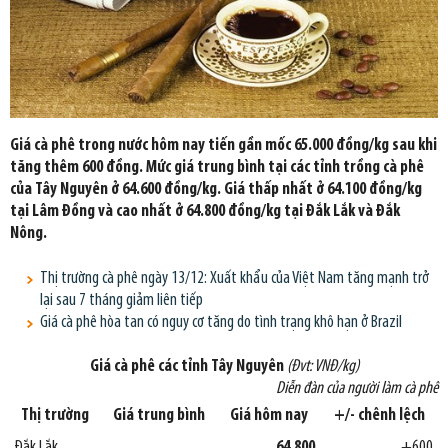
Giá cà phê trong nước hôm nay tiến gần mốc 65.000 đồng/kg sau khi
tăng thêm 600 đồng. Mức giá trung bình tại các tỉnh trồng cà phê
của Tây Nguyên ở 64.600 đồng/kg. Giá thấp nhất ở 64.100 đồng/kg
tại Lâm Đồng và cao nhất ở 64.800 đồng/kg tại Đắk Lắk và Đắk
Nông.
Thị trường cà phê ngày 13/12: Xuất khẩu của Việt Nam tăng mạnh trở
lại sau 7 tháng giảm liên tiếp
Giá cà phê hòa tan có nguy cơ tăng do tình trạng khô hạn ở Brazil
Giá cà phê các tỉnh Tây Nguyên
(Đvt: VNĐ/kg)
Diễn đàn của người làm cà phê
Thị trường
Giá trung bình
Giá hôm nay
+/- chênh lệch
Đắk Lắk
64.800
+600