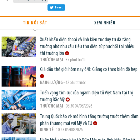
Tweet
TIN NỔI BẬT
XEM NHIỀU
Xuất khẩu điện thoại và linh kiện tục duy trì đà tăng
trưởng nhờ nhu cầu tiêu thụ điện tử phục hồi tại nhiều
thị trường lớn
THƯƠNG MẠI
- 35 phút trước
Giá dầu thế giới hôm nay 6/8: Giằng co theo biên độ hẹp
NĂNG LƯỢNG
- 42 phút trước
Triển vọng tích cực của ngành điện tử Việt Nam tại thị
trường Bắc Mỹ
THƯƠNG MẠI
- 08:30 04/08/2026
Trung Quốc bảo vệ mô hình tăng trưởng trước thềm đàm
phán thương mại với Mỹ và EU
KINH TẾ
- 10:43 05/08/2026