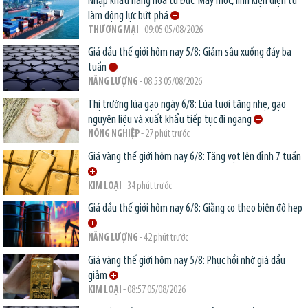
Nhập khẩu hàng hóa từ Đức: Máy móc, linh kiện điện tử
làm động lực bứt phá
THƯƠNG MẠI
- 09:05 05/08/2026
Giá dầu thế giới hôm nay 5/8: Giảm sâu xuống đáy ba
tuần
NĂNG LƯỢNG
- 08:53 05/08/2026
Thị trường lúa gạo ngày 6/8: Lúa tươi tăng nhẹ, gạo
nguyên liệu và xuất khẩu tiếp tục đi ngang
NÔNG NGHIỆP
- 27 phút trước
Giá vàng thế giới hôm nay 6/8: Tăng vọt lên đỉnh 7 tuần
KIM LOẠI
- 34 phút trước
Giá dầu thế giới hôm nay 6/8: Giằng co theo biên độ hẹp
NĂNG LƯỢNG
- 42 phút trước
Giá vàng thế giới hôm nay 5/8: Phục hồi nhờ giá dầu
giảm
KIM LOẠI
- 08:57 05/08/2026