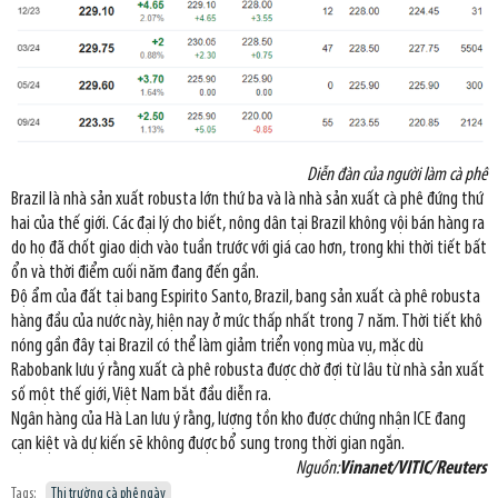
Diễn đàn của người làm cà phê
Brazil là nhà sản xuất robusta lớn thứ ba và là nhà sản xuất cà phê đứng thứ
hai của thế giới. Các đại lý cho biết, nông dân tại Brazil không vội bán hàng ra
do họ đã chốt giao dịch vào tuần trước với giá cao hơn, trong khi thời tiết bất
ổn và thời điểm cuối năm đang đến gần.
Độ ẩm của đất tại bang Espirito Santo, Brazil, bang sản xuất cà phê robusta
hàng đầu của nước này, hiện nay ở mức thấp nhất trong 7 năm. Thời tiết khô
nóng gần đây tại Brazil có thể làm giảm triển vọng mùa vụ, mặc dù
Rabobank lưu ý rằng xuất cà phê robusta được chờ đợi từ lâu từ nhà sản xuất
số một thế giới, Việt Nam bắt đầu diễn ra.
Ngân hàng của Hà Lan lưu ý rằng, lượng tồn kho được chứng nhận ICE đang
cạn kiệt và dự kiến sẽ không được bổ sung trong thời gian ngắn.
Nguồn:
Vinanet/VITIC/Reuters
Tags:
Thị trường cà phê ngày