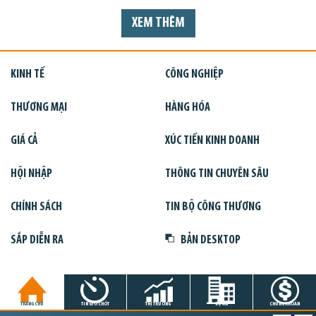
XEM THÊM
KINH TẾ
CÔNG NGHIỆP
THƯƠNG MẠI
HÀNG HÓA
GIÁ CẢ
XÚC TIẾN KINH DOANH
HỘI NHẬP
THÔNG TIN CHUYÊN SÂU
CHÍNH SÁCH
TIN BỘ CÔNG THƯƠNG
SẮP DIỄN RA
BẢN DESKTOP
TRANG CHỦ
TIN GIỜ CHÓT
THỊ TRƯỜNG
DỰ ÁN
CHỨNG KHOÁN