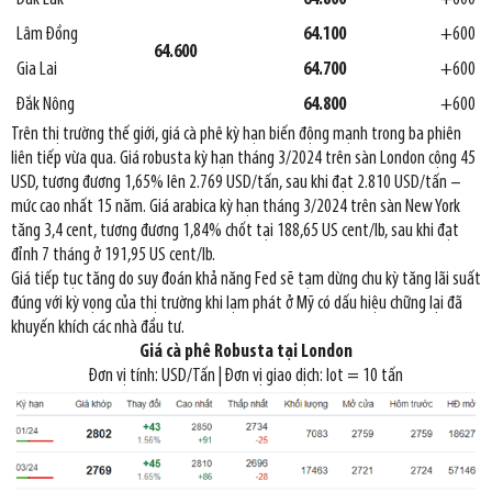
Lâm Đồng
64.100
+600
64.600
Gia Lai
64.700
+600
Đắk Nông
64.800
+600
Trên thị trường thế giới, giá cà phê kỳ hạn biến động mạnh trong ba phiên
liên tiếp vừa qua. Giá robusta kỳ hạn tháng 3/2024 trên sàn London cộng 45
USD, tương đương 1,65% lên 2.769 USD/tấn, sau khi đạt 2.810 USD/tấn –
mức cao nhất 15 năm. Giá arabica kỳ hạn tháng 3/2024 trên sàn New York
tăng 3,4 cent, tương đương 1,84% chốt tại 188,65 US cent/lb, sau khi đạt
đỉnh 7 tháng ở 191,95 US cent/lb.
Giá tiếp tục tăng do suy đoán khả năng Fed sẽ tạm dừng chu kỳ tăng lãi suất
đúng với kỳ vọng của thị trường khi lạm phát ở Mỹ có dấu hiệu chững lại đã
khuyến khích các nhà đầu tư.
Giá cà phê Robusta tại London
Đơn vị tính: USD/Tấn | Đơn vị giao dịch: lot = 10 tấn