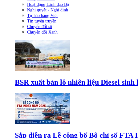
Hoạt động Lãnh đạo Bộ
Nghị quyết - Nghị định
Tự hào hàng Việt
Tin tuyên truyền
Chuyển đổi số
Chuyển đổi Xanh
BSR xuất bán lô nhiên liệu Diesel sinh
Sắp diễn ra Lễ công bố Bộ chỉ số FTA