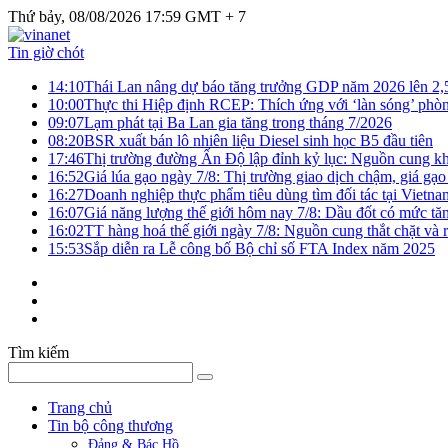
Thứ bảy, 08/08/2026 17:59 GMT + 7
Tin giờ chót
14:10
Thái Lan nâng dự báo tăng trưởng GDP năm 2026 lên 2
10:00
Thực thi Hiệp định RCEP: Thích ứng với ‘làn sóng’ phò
09:07
Lạm phát tại Ba Lan gia tăng trong tháng 7/2026
08:20
BSR xuất bán lô nhiên liệu Diesel sinh học B5 đầu tiên
17:46
Thị trường đường Ấn Độ lập đỉnh kỷ lục: Nguồn cung kha
16:52
Giá lúa gạo ngày 7/8: Thị trường giao dịch chậm, giá gạo
16:27
Doanh nghiệp thực phẩm tiêu dùng tìm đối tác tại Vietna
16:07
Giá năng lượng thế giới hôm nay 7/8: Dầu đốt có mức tăn
16:02
TT hàng hoá thế giới ngày 7/8: Nguồn cung thắt chặt và rủ
15:53
Sắp diễn ra Lễ công bố Bộ chỉ số FTA Index năm 2025
Tìm kiếm
Trang chủ
Tin bộ công thương
Đảng & Bác Hồ