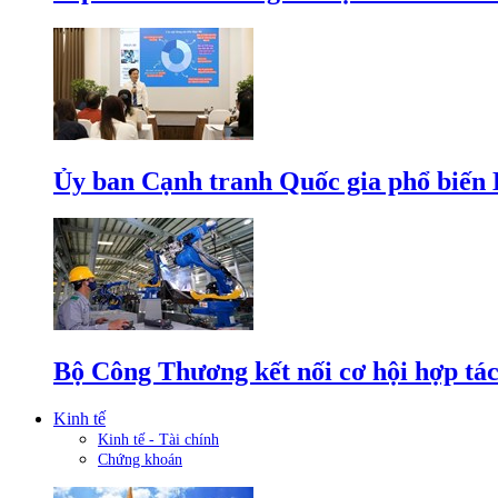
Ủy ban Cạnh tranh Quốc gia phổ biến L
Bộ Công Thương kết nối cơ hội hợp tác
Kinh tế
Kinh tế - Tài chính
Chứng khoán