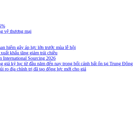
,5%
ng vệ thương mại
n hiếm gây áp lực lớn trước mùa lễ hội
 xuất khẩu tăng giảm trái chiều
m International Sourcing 2026
g giá kỷ lục từ đầu năm đến nay trong bối cảnh bất ổn tại Trung Đông
i ro địa chính trị đã tạo động lực mới cho giá