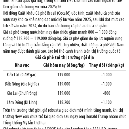
một lần của quốc gia này, trong khi thời tiết khô hạn vào năm ngoái có thể
làm giảm sản lượng vụ mùa 2025/26.
Hội đồng Xuất khẩu Cà phê Brazil (Cecafé) ước tính, xuất khẩu cà phê của
nước này khó có khả năng đạt mức kỷ lục vào năm 2025, sau khi đạt mức cao
lịch sử vào năm 2024, do dự báo sản lượng cà phê arabica sẽ giảm.
Giá cà phê trong nước hôm nay đảo chiều giảm mạnh 800 – 1.000 đồng
xuống ở 118.200 – 119.000 đồng/kg. Giá cà phê giảm do áp lực nguồn cung
tăng và thị trường trầm lắng cận Tết. Tuy nhiên, chất lượng cà phê Việt Nam
năm nay được đánh giá cao, tạo lợi thế cạnh tranh trên thị trường quốc tế.
Giá cà phê tại thị trường nội địa
Khu vực
Giá hôm nay (đồng/kg)
Thay đổi (đồng/kg)
Đắk Lắk (Cư M’gar)
119.000
-1.000
Đắk Nông (Gia Nghĩa)
119.000
-1.000
Gia Lai (Chư Prông)
119.000
-800
Lâm Đồng (Di Linh)
118.200
-1.100
Trên thị trường thế giới, giá robusta giao dịch một mình tăng mạnh, khi thị
trường New York chưa trở lại giao dịch sau ngày ông Donald Trump nhậm chức
Tổng thống Mỹ lần thứ hai.