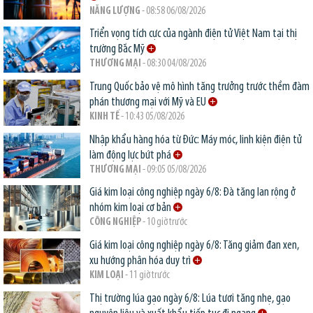
NĂNG LƯỢNG
- 08:58 06/08/2026
Triển vọng tích cực của ngành điện tử Việt Nam tại thị
trường Bắc Mỹ
THƯƠNG MẠI
- 08:30 04/08/2026
Trung Quốc bảo vệ mô hình tăng trưởng trước thềm đàm
phán thương mại với Mỹ và EU
KINH TẾ
- 10:43 05/08/2026
Nhập khẩu hàng hóa từ Đức: Máy móc, linh kiện điện tử
làm động lực bứt phá
THƯƠNG MẠI
- 09:05 05/08/2026
Giá kim loại công nghiệp ngày 6/8: Đà tăng lan rộng ở
nhóm kim loại cơ bản
CÔNG NGHIỆP
- 10 giờ trước
Giá kim loại công nghiệp ngày 6/8: Tăng giảm đan xen,
xu hướng phân hóa duy trì
KIM LOẠI
- 11 giờ trước
Thị trường lúa gạo ngày 6/8: Lúa tươi tăng nhẹ, gạo