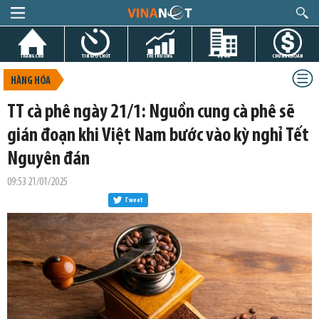
TRANG CHỦ
TIN GIỜ CHÓT
THỊ TRƯỜNG
DỰ ÁN
CHỨNG KHOÁN
HÀNG HÓA
TT cà phê ngày 21/1: Nguồn cung cà phê sẽ
gián đoạn khi Việt Nam bước vào kỳ nghỉ Tết
Nguyên đán
09:53 21/01/2025
Tweet