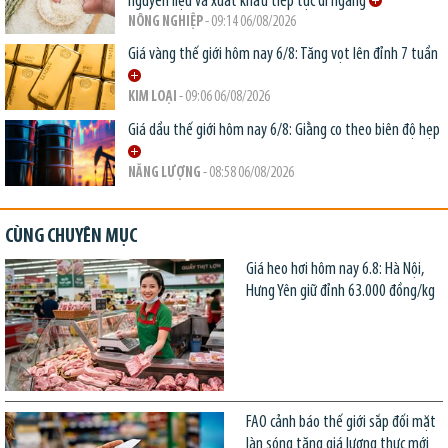
nguyên liệu và xuất khẩu tiếp tục đi ngang
NÔNG NGHIỆP
- 09:14 06/08/2026
Giá vàng thế giới hôm nay 6/8: Tăng vọt lên đỉnh 7 tuần
KIM LOẠI
- 09:06 06/08/2026
Giá dầu thế giới hôm nay 6/8: Giằng co theo biên độ hẹp
NĂNG LƯỢNG
- 08:58 06/08/2026
CÙNG CHUYÊN MỤC
Giá heo hơi hôm nay 6.8: Hà Nội,
Hưng Yên giữ đỉnh 63.000 đồng/kg
FAO cảnh báo thế giới sắp đối mặt
làn sóng tăng giá lương thực mới