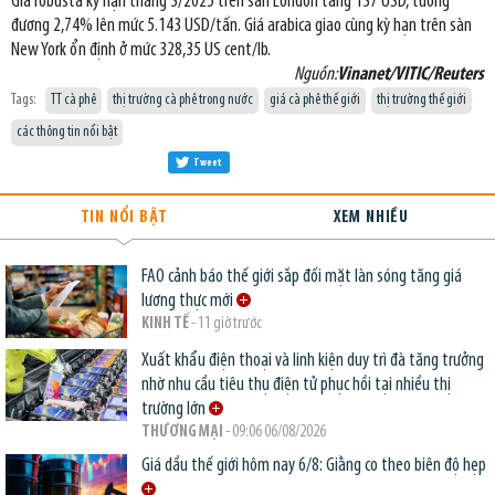
Giá robusta kỳ hạn tháng 3/2025 trên sàn London tăng 137 USD, tương
đương 2,74% lên mức 5.143 USD/tấn. Giá arabica giao cùng kỳ hạn trên sàn
New York ổn định ở mức 328,35 US cent/lb.
Nguồn:
Vinanet/VITIC/Reuters
Tags:
TT cà phê
thị trường cà phê trong nước
giá cà phê thế giới
thị trường thế giới
các thông tin nổi bật
Tweet
TIN NỔI BẬT
XEM NHIỀU
FAO cảnh báo thế giới sắp đối mặt làn sóng tăng giá
lương thực mới
KINH TẾ
- 11 giờ trước
Xuất khẩu điện thoại và linh kiện duy trì đà tăng trưởng
nhờ nhu cầu tiêu thụ điện tử phục hồi tại nhiều thị
trường lớn
THƯƠNG MẠI
- 09:06 06/08/2026
Giá dầu thế giới hôm nay 6/8: Giằng co theo biên độ hẹp