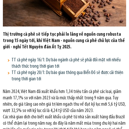
Thị trường cà phê sẽ tiếp tục phải lo lắng về nguồn cung robusta
trong 15 ngày tới, khi Việt Nam - nguồn cung cà phê chủ lực của thế
giới - nghỉ Tết Nguyên đán Ất Tỵ 2025.
TT cà phê ngày 16/1: Dự báo ngành cà phê sẽ phải đối mặt với nhiều
thách thức trong thời gian tới
TT cà phê ngày 20/1: Dự báo giao thông qua Biển Đỏ sẽ được cải thiện
trong thời gian tới
Năm 2024, Việt Nam đã xuất khẩu hơn 1,34 triệu tấn cà phê các loại, giảm
mạnh 17,1% so với năm 2023 và là mức thấp nhất trong 9 năm qua. Tuy
nhiên, do giá tăng cao nên giá trị kim ngạch thu về đạt kỷ lục mới 5,6 tỷ USD,
vượt 32,5% so với kỷ lục cũ là 4,24 tỷ USD của năm 2023.
Các nhà giao dịch cho biết xuất khẩu cà phê từ nhà sản xuất hàng đầu Brazil
có thể chậm lại trong năm nay, do đây là năm mất mùa trong chu kỳ hai năm