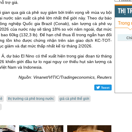
London 
ỗ trợ giá.
US Whe
THỊ 
ời gian qua giá cà phê suy giảm bởi triển vọng về mùa vụ bội
i nước sản xuất cà phê lớn nhất thế giới này. Theo dự báo
US Cor
Trong
ng nghiệp Quốc gia Brazil (Conab), sản lượng cà phê vụ
US Soy
2026 của nước này sẽ tăng 18% so với năm ngoái, đạt mức
ệu bao 60kg (132,3 lb). Để hạn chế thua lỗ trong ngắn hạn đối
US Coff
Chỉ
ợng tồn kho được chứng nhận trên sàn giao dịch KC-TOT-
c giảm và đạt mức thấp nhất kể từ tháng 2/2026.
US Sug
Á, dự báo El Nino có thể xuất hiện trong giai đoạn từ tháng
US Cott
26 khiến giới đầu tư lo ngại nguy cơ thiếu hụt sản lượng cà
London
 Việt Nam và Indonesia.
US Coc
Nguồn: Vinanet/VITIC/Tradingeconomics, Reuters
Rough 
Tweet
Nguồn Fi
hê
thị trường cà phê trong nước
giá cà phê thế giới
i