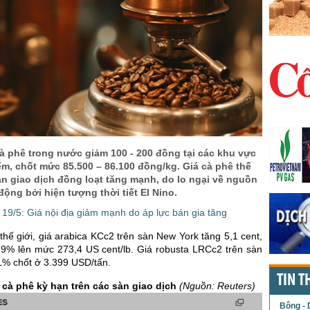
à phê trong nước giảm 100 - 200 đồng tại các khu vực
ểm, chốt mức 85.500 – 86.100 đồng/kg. Giá cà phê thế
sàn giao dịch đồng loạt tăng mạnh, do lo ngại về nguồn
động bởi hiện tượng thời tiết El Nino.
19/5: Giá nội địa giảm mạnh do áp lực bán gia tăng
 thế giới, giá arabica KCc2 trên sàn New York tăng 5,1 cent,
9% lên mức 273,4 US cent/lb. Giá robusta LRCc2 trên sàn
1% chốt ở 3.399 USD/tấn.
TIN T
 cà phê kỳ hạn trên các sàn giao dịch
(Nguồn: Reuters)
Bông - 