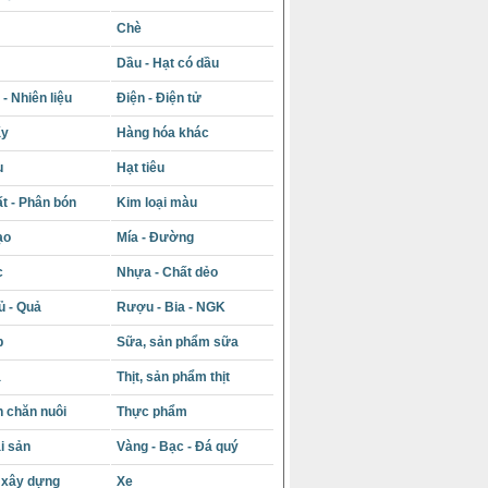
Chè
Dầu - Hạt có dầu
- Nhiên liệu
Điện - Điện tử
ấy
Hàng hóa khác
u
Hạt tiêu
t - Phân bón
Kim loại màu
ạo
Mía - Đường
c
Nhựa - Chất dẻo
ủ - Quả
Rượu - Bia - NGK
p
Sữa, sản phẩm sữa
á
Thịt, sản phẩm thịt
 chăn nuôi
Thực phẩm
i sản
Vàng - Bạc - Đá quý
u xây dựng
Xe