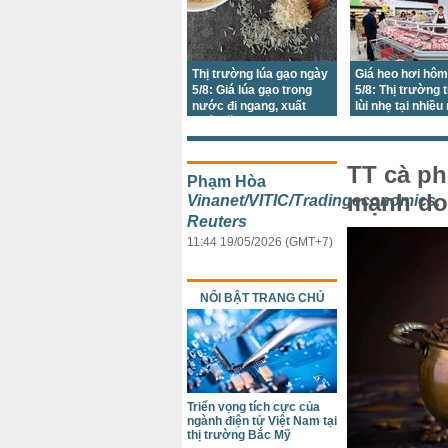
Thị trường lúa gạo ngày
Giá heo hơi hôm
5/8: Giá lúa gạo trong
5/8: Thị trường t
nước đi ngang, xuất
lùi nhẹ tại nhiều
khẩu tăng nhẹ
TT cà ph
Phạm Hòa
mạnh do 
Vinanet/VITIC/Tradingeconomics,
Reuters
11:44 19/05/2026 (GMT+7)
NỔI BẬT TRANG CHỦ
Triển vọng tích cực của
ngành điện tử Việt Nam tại
thị trường Bắc Mỹ