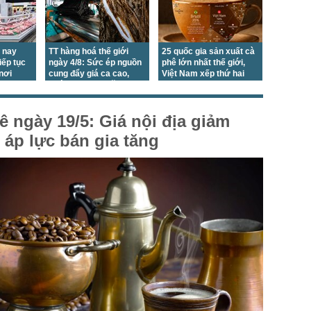
 nay
TT hàng hoá thế giới
25 quốc gia sản xuất cà
iếp tục
ngày 4/8: Sức ép nguồn
phê lớn nhất thế giới,
 nơi
cung đẩy giá ca cao,
Việt Nam xếp thứ hai
đường, cao su tăng
ê ngày 19/5: Giá nội địa giảm
áp lực bán gia tăng