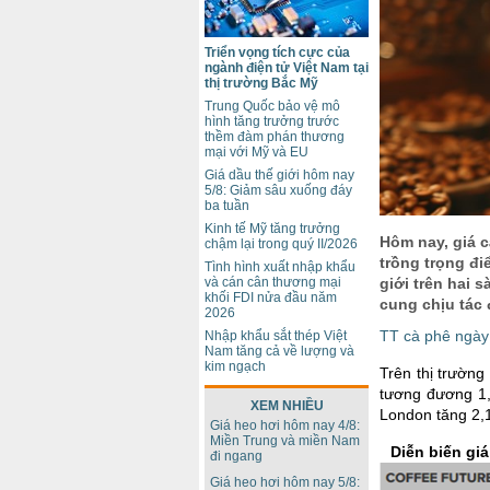
Triển vọng tích cực của
ngành điện tử Việt Nam tại
thị trường Bắc Mỹ
Trung Quốc bảo vệ mô
hình tăng trưởng trước
thềm đàm phán thương
mại với Mỹ và EU
Giá dầu thế giới hôm nay
5/8: Giảm sâu xuống đáy
ba tuần
Kinh tế Mỹ tăng trưởng
Hôm nay, giá c
chậm lại trong quý II/2026
trồng trọng đi
Tình hình xuất nhập khẩu
và cán cân thương mại
giới trên hai 
khối FDI nửa đầu năm
cung chịu tác 
2026
TT cà phê ngày 
Nhập khẩu sắt thép Việt
Nam tăng cả về lượng và
kim ngạch
Trên thị trường
tương đương 1,
XEM NHIỀU
London tăng 2,
Giá heo hơi hôm nay 4/8:
Miền Trung và miền Nam
Diễn biến giá
đi ngang
Giá heo hơi hôm nay 5/8: