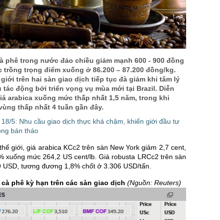
cà phê trong nước đảo chiều giảm mạnh 600 - 900 đồng
c trồng trọng điểm xuống ở 86.200 – 87.200 đồng/kg.
giới trên hai sàn giao dịch tiếp tục đà giảm khi tâm lý
u tác động bởi triển vọng vụ mùa mới tại Brazil. Diễn
iá arabica xuống mức thấp nhất 1,5 năm, trong khi
vùng thấp nhất 4 tuần gần đây.
18/5: Nhu cầu giao dịch thực khá chậm, khiến giới đầu tư
ộng bán tháo
 thế giới, giá arabica KCc2 trên sàn New York giảm 2,7 cent,
 xuống mức 264,2 US cent/lb. Giá robusta LRCc2 trên sàn
 USD, tương đương 1,8% chốt ở 3.306 USD/tấn.
 cà phê kỳ hạn trên các sàn giao dịch
(Nguồn: Reuters)