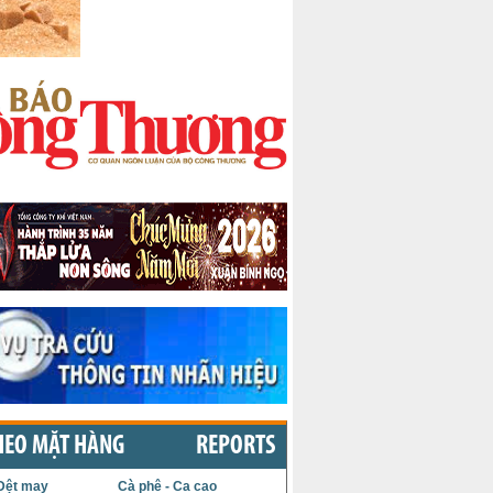
HEO MẶT HÀNG
REPORTS
Dệt may
Cà phê - Ca cao