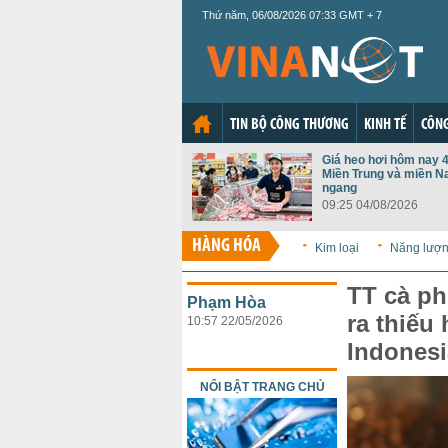
Thứ năm, 06/08/2026 07:33 GMT + 7
TIN BỘ CÔNG THƯƠNG
KINH TẾ
CÔNG
Giá heo hơi hôm nay 4
Miền Trung và miền N
ngang
09:25 04/08/2026
HÀNG HÓA
Kim loại
Năng lượ
TT cà ph
Phạm Hòa
ra thiếu
10:57 22/05/2026
Indonesi
NỔI BẬT TRANG CHỦ