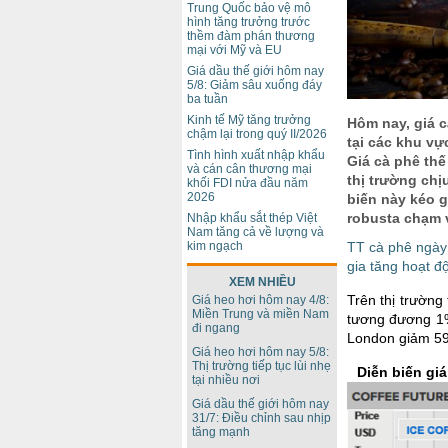
Trung Quốc bảo vệ mô
hình tăng trưởng trước
thềm đàm phán thương
mại với Mỹ và EU
Giá dầu thế giới hôm nay
5/8: Giảm sâu xuống đáy
ba tuần
Kinh tế Mỹ tăng trưởng
Hôm nay, giá 
chậm lại trong quý II/2026
tại các khu vự
Tình hình xuất nhập khẩu
Giá cà phê thế 
và cán cân thương mại
thị trường chị
khối FDI nửa đầu năm
2026
biến này kéo g
robusta chạm 
Nhập khẩu sắt thép Việt
Nam tăng cả về lượng và
TT cà phê ngày 
kim ngạch
gia tăng hoạt đ
XEM NHIỀU
Trên thị trường
Giá heo hơi hôm nay 4/8:
Miền Trung và miền Nam
tương đương 1%
đi ngang
London giảm 59
Giá heo hơi hôm nay 5/8:
Thị trường tiếp tục lùi nhẹ
Diễn biến giá
tại nhiều nơi
Giá dầu thế giới hôm nay
31/7: Điều chỉnh sau nhịp
tăng mạnh