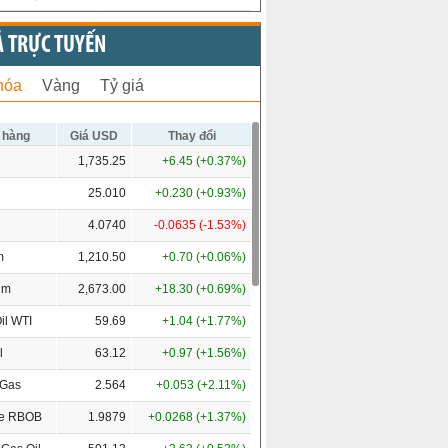
Ả TRỰC TUYẾN
hóa
Vàng
Tỷ giá
 hàng
Giá USD
Thay đổi
1,735.25
+6.45 (+0.37%)
25.010
+0.230 (+0.93%)
4.0740
-0.0635 (-1.53%)
m
1,210.50
+0.70 (+0.06%)
um
2,673.00
+18.30 (+0.69%)
il WTI
59.69
+1.04 (+1.77%)
l
63.12
+0.97 (+1.56%)
 Gas
2.564
+0.053 (+2.11%)
ne RBOB
1.9879
+0.0268 (+1.37%)