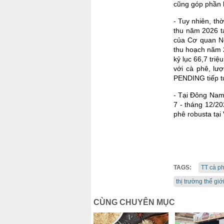
cũng góp phần h
- Tuy nhiên, th
thu năm 2026 tạ
của Cơ quan Nô
thu hoạch năm 
kỷ lục 66,7 tri
với cà phê, lư
PENDING tiếp tụ
- Tại Đông Nam 
7 - tháng 12/20
phê robusta tại
TAGS:
TT cà p
thị trường thế giớ
CÙNG CHUYÊN MỤC