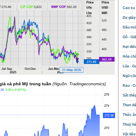
Cao su
Da giày
Dầu mỏ 
Gỗ - Gi
Hạt điề
Hóa chấ
Lúa - G
Ngũ cố
 giá cà phê Mỹ trong tuần
(Nguồn:
Tradingeconomics
)
Rau - C
Sắt thé
Than đ
Thức ăn
Thuỷ hả
Vật liệ