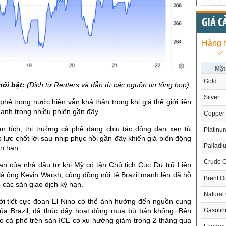
GIÁ C
Hàng 
Mặt
Gold
nổi bật:
(Dịch từ Reuters và dẫn từ các nguồn tin tổng hợp)
Silver
 phê trong nước hiện vẫn khá thận trọng khi giá thế giới liên
ạnh trong nhiều phiên gần đây.
Copper
ân tích, thị trường cà phê đang chịu tác động đan xen từ
Platinu
p lực chốt lời sau nhịp phục hồi gần đây khiến giá biến động
Palladi
n hạn.
Crude O
uan của nhà đầu tư khi Mỹ có tân Chủ tịch Cục Dự trữ Liên
à ông Kevin Warsh, cùng đồng nội tệ Brazil mạnh lên đã hỗ
Brent Oi
n các sàn giao dịch kỳ hạn.
Natural
hời tiết cực đoan El Nino có thể ảnh hưởng đến nguồn cung
Gasoli
của Brazil, đã thúc đẩy hoạt động mua bù bán khống. Bên
ho cà phê trên sàn ICE có xu hướng giảm trong 2 tháng qua