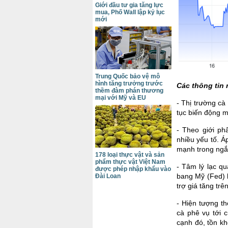
Giới đầu tư gia tăng lực
mua, Phố Wall lập kỷ lục
mới
Trung Quốc bảo vệ mô
hình tăng trưởng trước
Các thông tin 
thềm đàm phán thương
mại với Mỹ và EU
- Thị trường cà
tục biến động m
- Theo giới ph
nhiều yếu tố. Á
mạnh trong ngắ
178 loại thực vật và sản
phẩm thực vật Việt Nam
- Tâm lý lạc q
được phép nhập khẩu vào
bang Mỹ (Fed) l
Đài Loan
trợ giá tăng trê
- Hiện tượng t
cà phê vụ tới 
cạnh đó, tồn k