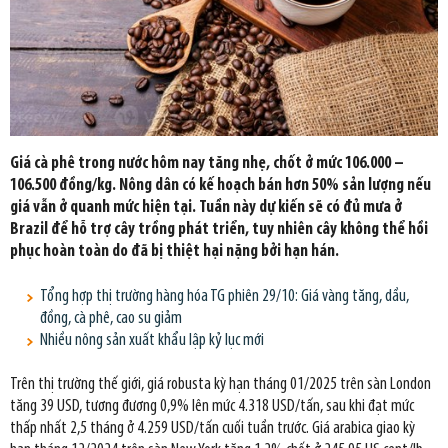
Giá cà phê trong nước hôm nay tăng nhẹ, chốt ở mức 106.000 –
106.500 đồng/kg. Nông dân có kế hoạch bán hơn 50% sản lượng nếu
giá vẫn ở quanh mức hiện tại. Tuần này dự kiến sẽ có đủ mưa ở
Brazil để hỗ trợ cây trồng phát triển, tuy nhiên cây không thể hồi
phục hoàn toàn do đã bị thiệt hại nặng bởi hạn hán.
Tổng hợp thị trường hàng hóa TG phiên 29/10: Giá vàng tăng, dầu,
đồng, cà phê, cao su giảm
Nhiều nông sản xuất khẩu lập kỷ lục mới
Trên thị trường thế giới, giá robusta kỳ hạn tháng 01/2025 trên sàn London
tăng 39 USD, tương đương 0,9% lên mức 4.318 USD/tấn, sau khi đạt mức
thấp nhất 2,5 tháng ở 4.259 USD/tấn cuối tuần trước. Giá arabica giao kỳ