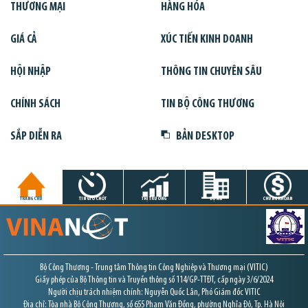
THƯƠNG MẠI
HÀNG HÓA
GIÁ CẢ
XÚC TIẾN KINH DOANH
HỘI NHẬP
THÔNG TIN CHUYÊN SÂU
CHÍNH SÁCH
TIN BỘ CÔNG THƯƠNG
SẮP DIỄN RA
BẢN DESKTOP
TRANG CHỦ
TIN GIỜ CHÓT
THỊ TRƯỜNG
DỰ ÁN
CHỨNG KHOÁN
Bộ Công Thương - Trung tâm Thông tin Công Nghiệp và Thương mại (VITIC)
Giấy phép của Bộ Thông tin và Truyền thông số 114/GP-TTĐT, cấp ngày 3/6/2024
Người chịu trách nhiệm chính: Nguyễn Quốc Lân, Phó Giám đốc VITIC
Địa chỉ: Tòa nhà Bộ Công Thương, số 655 Phạm Văn Đồng, phường Nghĩa Đô, Tp. Hà Nội