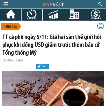
TRANG CHỦ
TIN GIỜ CHÓT
THỊ TRƯỜNG
DỰ ÁN
CHỨNG KHOÁN
HÀNG HÓA
TT cà phê ngày 5/11: Giá hai sàn thế giới hồi
phục khi đồng USD giảm trước thềm bầu cử
Tổng thống Mỹ
11:10 05/11/2024
Tweet