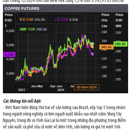
hạn tháng 12/2024 trên sàn New York tăng 1,2% chốt ở 245,95 US cent/lb.
Các thông tin nổi bật:
- Việt Nam hiện đứng thứ hai về sản lượng sau Brazil, xếp top 5 trong nhóm
hàng ngành nông nghiệp có kim ngạch xuất khẩu cao nhất năm. Vùng Tây
Nguyên, trong đó có tỉnh Gia Lai là một trong những địa phương trọng điểm
về sản xuất cà phê của cả nước về diện tích, sản lượng và giá trị vượt trội.