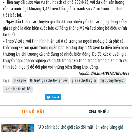
- Hiện nay đã bước vào vụ thu hoạch cà phê 2024/25, với dự kiến sản lượng
của cả nước đạt khoảng 1,47 triệu tấn, giảm mạnh so với vụ trước do thời
tiết bất lợi.
- Ngay đầu tuần, các chuyên gia đã dự báo nhiều yếu tố tác động đáng kể lên
giá cà phê là diễn biến cuộc bầu cử Tổng thống Mỹ và Fed công bố điều chỉnh
lãi suất.
- Theo Vicofa, với tình hình hiện tại ở cả trong và ngoài nước, giá cà phê có
khả năng sẽ còn giảm trong ngắn hạn. Nhưng đây được xem là diễn biến bình
thường khi thị trường cà phê đang có nhiều biến động. Do đó, các chuyên gia
khuyến nghị doanh nghiệp và người trồng nên thận trọng trong giao dịch và
tính toán hợp lý để đối phó với những biến động khó lường.
Nguồn:
Vinanet/VITIC/Reuters
Tags:
TT cà phê
thị trường cà phê trong nước
giá cà phê thế giới
thị trường thế giới
các thông tin nổi bật
Tweet
TIN NỔI BẬT
XEM NHIỀU
FAO cảnh báo thế giới sắp đối mặt làn sóng tăng giá