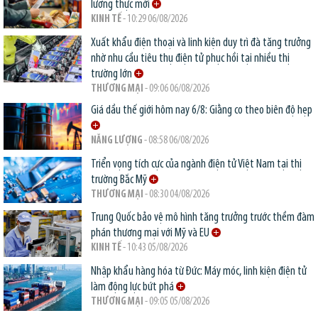
lương thực mới
KINH TẾ
- 10:29 06/08/2026
Xuất khẩu điện thoại và linh kiện duy trì đà tăng trưởng
nhờ nhu cầu tiêu thụ điện tử phục hồi tại nhiều thị
trường lớn
THƯƠNG MẠI
- 09:06 06/08/2026
Giá dầu thế giới hôm nay 6/8: Giằng co theo biên độ hẹp
NĂNG LƯỢNG
- 08:58 06/08/2026
Triển vọng tích cực của ngành điện tử Việt Nam tại thị
trường Bắc Mỹ
THƯƠNG MẠI
- 08:30 04/08/2026
Trung Quốc bảo vệ mô hình tăng trưởng trước thềm đàm
phán thương mại với Mỹ và EU
KINH TẾ
- 10:43 05/08/2026
Nhập khẩu hàng hóa từ Đức: Máy móc, linh kiện điện tử
làm động lực bứt phá
THƯƠNG MẠI
- 09:05 05/08/2026