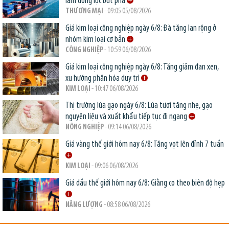
làm động lực bứt phá
THƯƠNG MẠI
- 09:05 05/08/2026
Giá kim loại công nghiệp ngày 6/8: Đà tăng lan rộng ở
nhóm kim loại cơ bản
CÔNG NGHIỆP
- 10:59 06/08/2026
Giá kim loại công nghiệp ngày 6/8: Tăng giảm đan xen,
xu hướng phân hóa duy trì
KIM LOẠI
- 10:47 06/08/2026
Thị trường lúa gạo ngày 6/8: Lúa tươi tăng nhẹ, gạo
nguyên liệu và xuất khẩu tiếp tục đi ngang
NÔNG NGHIỆP
- 09:14 06/08/2026
Giá vàng thế giới hôm nay 6/8: Tăng vọt lên đỉnh 7 tuần
KIM LOẠI
- 09:06 06/08/2026
Giá dầu thế giới hôm nay 6/8: Giằng co theo biên độ hẹp
NĂNG LƯỢNG
- 08:58 06/08/2026