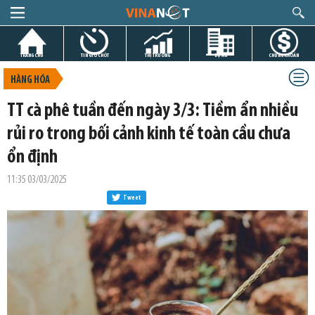
TRANG CHỦ
TIN GIỜ CHÓT
THỊ TRƯỜNG
DỰ ÁN
CHỨNG KHOÁN
HÀNG HÓA
TT cà phê tuần đến ngày 3/3: Tiềm ẩn nhiều
rủi ro trong bối cảnh kinh tế toàn cầu chưa
ổn định
11:35 03/03/2025
Tweet