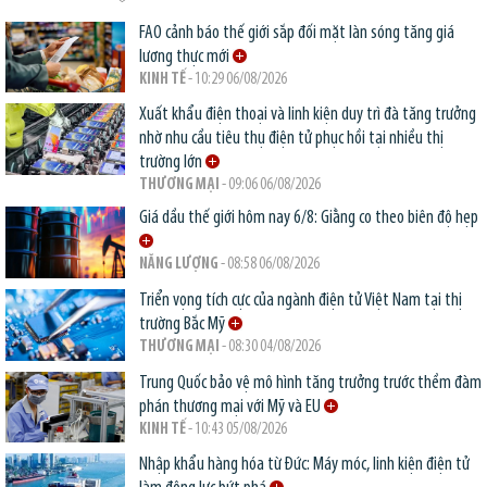
FAO cảnh báo thế giới sắp đối mặt làn sóng tăng giá
lương thực mới
KINH TẾ
- 10:29 06/08/2026
Xuất khẩu điện thoại và linh kiện duy trì đà tăng trưởng
nhờ nhu cầu tiêu thụ điện tử phục hồi tại nhiều thị
trường lớn
THƯƠNG MẠI
- 09:06 06/08/2026
Giá dầu thế giới hôm nay 6/8: Giằng co theo biên độ hẹp
NĂNG LƯỢNG
- 08:58 06/08/2026
Triển vọng tích cực của ngành điện tử Việt Nam tại thị
trường Bắc Mỹ
THƯƠNG MẠI
- 08:30 04/08/2026
Trung Quốc bảo vệ mô hình tăng trưởng trước thềm đàm
phán thương mại với Mỹ và EU
KINH TẾ
- 10:43 05/08/2026
Nhập khẩu hàng hóa từ Đức: Máy móc, linh kiện điện tử