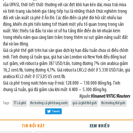
của UPASI, thời tiết thất thường với các đợt khô hạn kéo dài, mưa trái mùa
và tình trạng sâu bệnh gia tăng tiếp tục là những thách thức nghiêm trọng
đối với sản xuất cà phê ở Ấn Độ. Các đồn điền cà phê đòi hỏi rất nhiều lao
động, khiến chi phí tiền lương trở thành một yếu tố quan trọng trong sản
xuất. Việc thiếu tái đầu tư vào cơ sở hạ tầng đồn điền do lợi nhuận kém
trong nhiều năm qua càng làm trầm trọng thêm sự sụt giảm năng suất đất
đai và lao động.
Giá cà phê thế giới trên hai sàn giao dịch kỳ hạn đầu tuần chưa có điều chỉnh
mới. Tính chung cả tuần qua, giá hai sàn London và New York đều đồng loạt
sụt giảm, với robusta giảm 387 USD/tấn, tương đương 7% còn arabica giảm
16,2 cent/lb, tương đương 4,1%. Giá robusta LRCc2 chốt ở 5.330 USD/tấn, giá
arabica KCc2 chốt ở 373,05 US cent/lb.
Giá cà phê trong nước hôm nay ở mức 128.000 – 130.000 đồng/kg. Tính
chung cả tuần, giá đã giảm sâu khi mất 4.400 – 5.300 đồng/kg.
Nguồn:
Vinanet/VITIC/Reuters
Tags:
TT cà phê
thị trường cà phê trong nước
giá cà phê thế giới
thị trường thế giới
Tweet
TIN NỔI BẬT
XEM NHIỀU