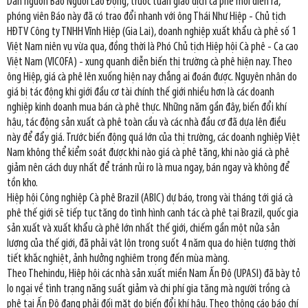
Dẫn nguồn Báo Người Lao Động, trước tuần giao dịch cà phê mới diễn ra,
phóng viên Báo này đã có trao đổi nhanh với ông Thái Như Hiệp - Chủ tịch
HĐTV Công ty TNHH Vĩnh Hiệp (Gia Lai), doanh nghiệp xuất khẩu cà phê số 1
Việt Nam niên vụ vừa qua, đồng thời là Phó Chủ tịch Hiệp hội Cà phê - Ca cao
Việt Nam (VICOFA) - xung quanh diễn biến thị trường cà phê hiện nay. Theo
ông Hiệp, giá cà phê lên xuống hiện nay chẳng ai đoán được. Nguyên nhân do
giá bị tác động khi giới đầu cơ tài chính thế giới nhiều hơn là các doanh
nghiệp kinh doanh mua bán cà phê thực. Những năm gần đây, biến đổi khí
hậu, tác động sản xuất cà phê toàn cầu và các nhà đầu cơ đã dựa lên điều
này để đẩy giá. Trước biến động quá lớn của thị trường, các doanh nghiệp Việt
Nam không thể kiểm soát được khi nào giá cà phê tăng, khi nào giá cà phê
giảm nên cách duy nhất để tránh rủi ro là mua ngay, bán ngay và không để
tồn kho.
Hiệp hội Công nghiệp Cà phê Brazil (ABIC) dự báo, trong vài tháng tới giá cà
phê thế giới sẽ tiếp tục tăng do tình hình canh tác cà phê tại Brazil, quốc gia
sản xuất và xuất khẩu cà phê lớn nhất thế giới, chiếm gần một nửa sản
lượng của thế giới, đã phải vật lộn trong suốt 4 năm qua do hiện tượng thời
tiết khắc nghiệt, ảnh hưởng nghiêm trọng đến mùa màng.
Theo Thehindu, Hiệp hội các nhà sản xuất miền Nam Ấn Độ (UPASI) đã bày tỏ
lo ngại về tình trạng năng suất giảm và chi phí gia tăng mà người trồng cà
phê tại Ấn Độ đang phải đối mặt do biến đổi khí hậu. Theo thông cáo báo chí