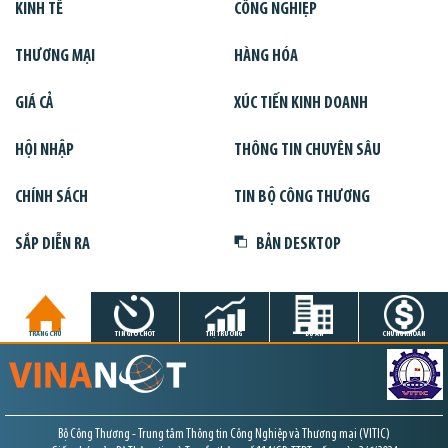
KINH TẾ
CÔNG NGHIỆP
THƯƠNG MẠI
HÀNG HÓA
GIÁ CẢ
XÚC TIẾN KINH DOANH
HỘI NHẬP
THÔNG TIN CHUYÊN SÂU
CHÍNH SÁCH
TIN BỘ CÔNG THƯƠNG
SẮP DIỄN RA
BẢN DESKTOP
TRANG CHỦ
TIN GIỜ CHÓT
THỊ TRƯỜNG
DỰ ÁN
CHỨNG KHOÁN
Bộ Công Thương - Trung tâm Thông tin Công Nghiệp và Thương mại (VITIC)