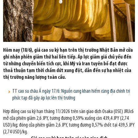
Hôm nay (18/6), giá cao su kỳ hạn trên thị trường Nhật Bản mở cửa
ghi nhận phiên giảm thứ hai liên tiếp. Áp lực giảm giá chủ yếu đến
từ những chuyển biến tích cực, khi Mỹ và Iran tuyên bố đạt được
thoả thuận tạm thời chấm dứt xung đột, dẫn đến sự hạ nhiệt của
thị trường năng lượng toàn cầu.
TT cao su châu Á ngày 17/6: Nguồn cung khan hiếm cùng địa chính trị
phức tạp đã gây áp lực lên thị trường
Hợp đồng cao su kỳ hạn tháng 11/2026 trên sàn giao dịch Osaka (OSE) JRUc6
mở cửa phiên giảm 2,6 JPY, tương đương 0,59% xuống còn 439,4 JPY (2,74
USD)/kg; đóng cửa phiên giảm 2,6 JPY, tương đương 0,57% chốt tại 439,5 JPY
(2,74 USD)/kg.