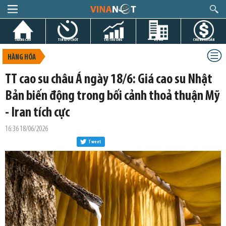
TRANG CHỦ
TIN GIỜ CHÓT
THỊ TRƯỜNG
DỰ ÁN
CHỨNG KHOÁN
HÀNG HÓA
TT cao su châu Á ngày 18/6: Giá cao su Nhật
Bản biến động trong bối cảnh thoả thuận Mỹ
- Iran tích cực
16:36 18/06/2026
Tweet