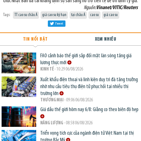
chức Nhật Bản đã tái khẳng định sự sẵn sàng hỗ trợ tiền tệ để ổn định tỷ giá.
Nguồn:
Vinanet/VITIC/Reuters
Tags:
TT cao su châu Á
giá cao su kỳ hạn
tại châu Á
cao su
giá cao su
Tweet
TIN NỔI BẬT
XEM NHIỀU
FAO cảnh báo thế giới sắp đối mặt làn sóng tăng giá
lương thực mới
KINH TẾ
- 10:29 06/08/2026
Xuất khẩu điện thoại và linh kiện duy trì đà tăng trưởng
nhờ nhu cầu tiêu thụ điện tử phục hồi tại nhiều thị
trường lớn
THƯƠNG MẠI
- 09:06 06/08/2026
Giá dầu thế giới hôm nay 6/8: Giằng co theo biên độ hẹp
NĂNG LƯỢNG
- 08:58 06/08/2026
Triển vọng tích cực của ngành điện tử Việt Nam tại thị
trường Bắc Mỹ