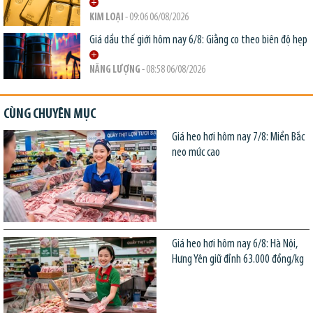
KIM LOẠI
- 09:06 06/08/2026
Giá dầu thế giới hôm nay 6/8: Giằng co theo biên độ hẹp
NĂNG LƯỢNG
- 08:58 06/08/2026
CÙNG CHUYÊN MỤC
Giá heo hơi hôm nay 7/8: Miền Bắc
neo mức cao
Giá heo hơi hôm nay 6/8: Hà Nội,
Hưng Yên giữ đỉnh 63.000 đồng/kg