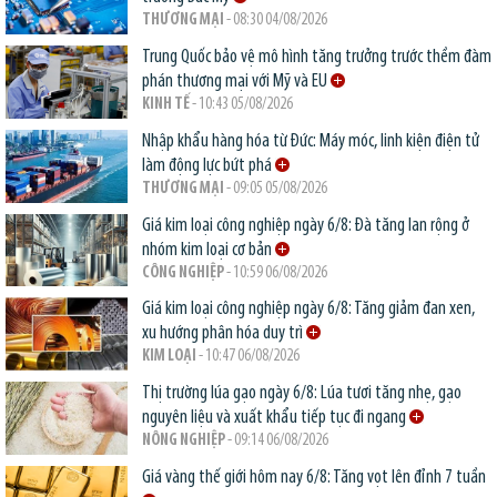
THƯƠNG MẠI
- 08:30 04/08/2026
Trung Quốc bảo vệ mô hình tăng trưởng trước thềm đàm
phán thương mại với Mỹ và EU
KINH TẾ
- 10:43 05/08/2026
Nhập khẩu hàng hóa từ Đức: Máy móc, linh kiện điện tử
làm động lực bứt phá
THƯƠNG MẠI
- 09:05 05/08/2026
Giá kim loại công nghiệp ngày 6/8: Đà tăng lan rộng ở
nhóm kim loại cơ bản
CÔNG NGHIỆP
- 10:59 06/08/2026
Giá kim loại công nghiệp ngày 6/8: Tăng giảm đan xen,
xu hướng phân hóa duy trì
KIM LOẠI
- 10:47 06/08/2026
Thị trường lúa gạo ngày 6/8: Lúa tươi tăng nhẹ, gạo
nguyên liệu và xuất khẩu tiếp tục đi ngang
NÔNG NGHIỆP
- 09:14 06/08/2026
Giá vàng thế giới hôm nay 6/8: Tăng vọt lên đỉnh 7 tuần