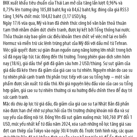
BKK xuất khẩu tiêu chuẩn của Thái Lan mở cửa tăng lần lượt 0,96% và
0,75% lên tương ứng 105,88 baht/kg và 84,62 baht/kg; đóng cửa giá RSS3
tăng 1,96% chốt mức 104,02 baht (3,17 USD)/kg.
Ngày 17/6 vừa qua, Mỹ và Iran đã chính thức công bố văn bản thoả thuận
tạm thời nhằm chấm dứt chiến tranh, được ký kết bởi Tổng thống hai nước.
Thỏa thuận này bao gồm các điều khoản then chốt về việc mở lại eo biển
Hormuz và miễn trừ các lệnh trừng phạt của Mỹ đối với dầu mỏ từ Tehran.
Việc giải quyết được sự gián đoạn nguồn cung năng lượng lớn nhất trong lịch
sử đã ngay lập tức tác động đến thị trường. Trong phiên giao dịch sớm hôm
nay (18/6), giá dầu thế giới đã giảm sâu hơn 2 USD/thùng. Sự sụt giảm của
giá dầu đã kéo theo đà giảm của giá cao su tự nhiên. Nguyên nhân do cao su
tự nhiên phải cạnh tranh thị phần trực tiếp với cao su tổng hợp – một sản
phẩm được sản xuất từ dầu thô. Khi giá nguyên liệu đầu vào của cao su tổng
hợp giảm, giá cao su tự nhiên thường có xu hướng điều chỉnh theo để duy trì
sức cạnh tranh.
Mặc dù chịu áp lực từ giá dầu, đà giảm của giá cao su tại Nhật Bản đã phần
nào được hạn chế nhờ sự phục hồi của thị trường chứng khoán nội địa và sự
suy yếu của đồng nội tệ. Đồng Yên đã sụt giảm xuống mức 160,760 JPY đổi 1
USD, mức yếu nhất kể từ đầu năm 2024, xóa sạch những nỗ lực tăng giá sau
đợt can thiệp của Tokyo vào ngày 30/4 trước đó. Trước tình hình này, các quan