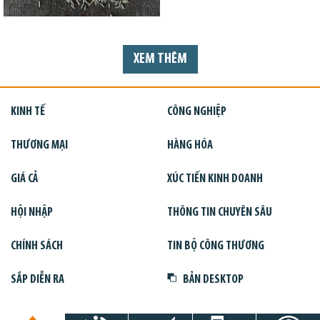
XEM THÊM
KINH TẾ
CÔNG NGHIỆP
THƯƠNG MẠI
HÀNG HÓA
GIÁ CẢ
XÚC TIẾN KINH DOANH
HỘI NHẬP
THÔNG TIN CHUYÊN SÂU
CHÍNH SÁCH
TIN BỘ CÔNG THƯƠNG
SẮP DIỄN RA
BẢN DESKTOP