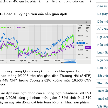
 đi gần 4% giá trị, phản ánh tâm lý thận trọng của các nhà
Cao su
Giá cao su kỳ hạn trên các sàn giao dịch
Da giày
Dầu mỏ 
Gỗ - Gi
Hạt điề
Hóa chấ
Lúa - G
Ngũ cố
Rau - C
thị trường Trung Quốc cũng không mấy khả quan. Hợp đồng
 hạn tháng 9/2026 trên sàn giao dịch Thượng Hải (SHFE)
Sắt thé
i 445 CNY, tương đương 2,62% xuống mức 16.530 CNY
Than đ
tấn.
Thức ăn
giao dịch này, hợp đồng cao su tổng hợp butadiene SHBRv1
áng 9/2026 cũng ghi nhận mức giảm 2,84% chốt ở 11.810
Thuỷ hả
ấy sự suy yếu đồng loạt trên toàn bộ phân khúc sản phẩm.
Vật liệ