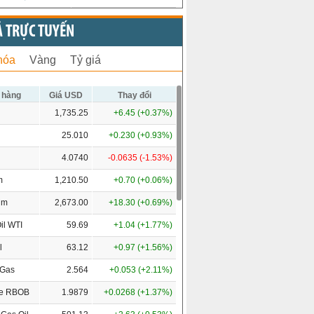
Ả TRỰC TUYẾN
hóa
Vàng
Tỷ giá
 hàng
Giá USD
Thay đổi
1,735.25
+6.45 (+0.37%)
25.010
+0.230 (+0.93%)
4.0740
-0.0635 (-1.53%)
m
1,210.50
+0.70 (+0.06%)
um
2,673.00
+18.30 (+0.69%)
il WTI
59.69
+1.04 (+1.77%)
l
63.12
+0.97 (+1.56%)
 Gas
2.564
+0.053 (+2.11%)
ne RBOB
1.9879
+0.0268 (+1.37%)