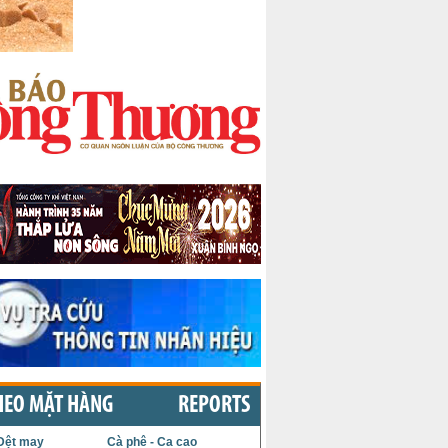
HEO MẶT HÀNG
REPORTS
Dệt may
Cà phê - Ca cao