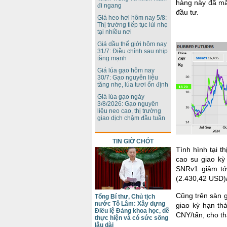
hàng này đã mất
đi ngang
đầu tư.
Giá heo hơi hôm nay 5/8:
Thị trường tiếp tục lùi nhẹ
tại nhiều nơi
Giá dầu thế giới hôm nay
31/7: Điều chỉnh sau nhịp
tăng mạnh
Giá lúa gạo hôm nay
30/7: Gạo nguyên liệu
tăng nhẹ, lúa tươi ổn định
Giá lúa gạo ngày
3/8/2026: Gạo nguyên
liệu neo cao, thị trường
giao dịch chậm đầu tuần
TIN GIỜ CHÓT
Tình hình tại 
cao su giao kỳ
SNRv1 giảm tớ
(2.430,42 USD)/
Cũng trên sàn 
Tổng Bí thư, Chủ tịch
nước Tô Lâm: Xây dựng
giao kỳ hạn th
Điều lệ Đảng khoa học, dễ
CNY/tấn, cho th
thực hiện và có sức sống
lâu dài