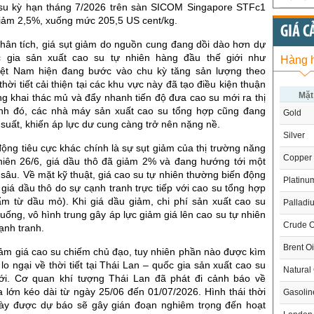
su kỳ hạn tháng 7/2026 trên sàn SICOM Singapore STFc1
iảm 2,5%, xuống mức 205,5 US cent/kg.
GIÁ C
hân tích, giá sụt giảm do nguồn cung đang dồi dào hơn dự
c gia sản xuất cao su tự nhiên hàng đầu thế giới như
Hàng 
iệt Nam hiện đang bước vào chu kỳ tăng sản lượng theo
hời tiết cải thiện tại các khu vực này đã tạo điều kiện thuận
Mặt
ng khai thác mủ và đẩy nhanh tiến độ đưa cao su mới ra thị
nh đó, các nhà máy sản xuất cao su tổng hợp cũng đang
Gold
uất, khiến áp lực dư cung càng trở nên nặng nề.
Silver
động tiêu cực khác chính là sự sụt giảm của thị trường năng
Copper
hiên 26/6, giá dầu thô đã giảm 2% và đang hướng tới một
sâu. Về mặt kỹ thuật, giá cao su tự nhiên thường biến động
Platinu
 giá dầu thô do sự cạnh tranh trực tiếp với cao su tổng hợp
ẩm từ dầu mỏ). Khi giá dầu giảm, chi phí sản xuất cao su
Palladi
uống, vô hình trung gây áp lực giảm giá lên cao su tự nhiên
Crude O
cạnh tranh.
Brent Oi
ảm giá cao su chiếm chủ đạo, tuy nhiên phần nào được kìm
o ngại về thời tiết tại Thái Lan – quốc gia sản xuất cao su
Natural
iới. Cơ quan khí tượng Thái Lan đã phát đi cảnh báo về
 lớn kéo dài từ ngày 25/06 đến 01/07/2026. Hình thái thời
Gasoli
này được dự báo sẽ gây gián đoạn nghiêm trọng đến hoạt