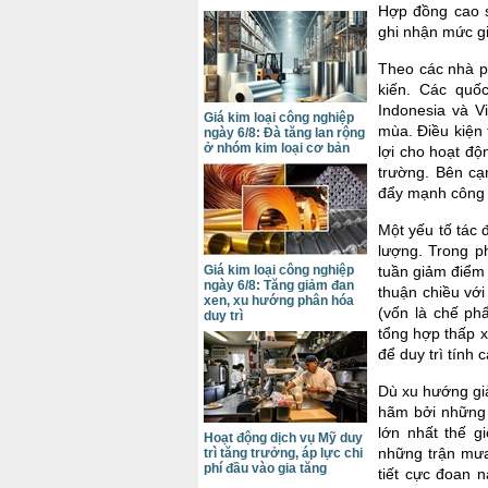
Hợp đồng cao 
ghi nhận mức g
Theo các nhà p
kiến. Các quố
Indonesia và V
Giá kim loại công nghiệp
mùa. Điều kiện t
ngày 6/8: Đà tăng lan rộng
ở nhóm kim loại cơ bản
lợi cho hoạt độ
trường. Bên cạ
đẩy mạnh công s
Một yếu tố tác 
lượng. Trong p
Giá kim loại công nghiệp
tuần giảm điểm 
ngày 6/8: Tăng giảm đan
thuận chiều với
xen, xu hướng phân hóa
(vốn là chế ph
duy trì
tổng hợp thấp x
để duy trì tính 
Dù xu hướng gi
hãm bởi những l
lớn nhất thế g
Hoạt động dịch vụ Mỹ duy
những trận mưa
trì tăng trưởng, áp lực chi
phí đầu vào gia tăng
tiết cực đoan 