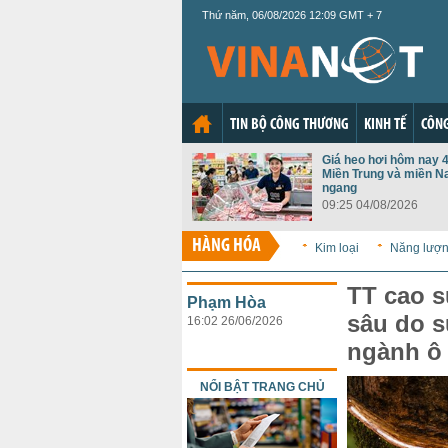
Thứ năm, 06/08/2026 12:09 GMT + 7
TIN BỘ CÔNG THƯƠNG
KINH TẾ
CÔNG
Giá heo hơi hôm nay 4
Miền Trung và miền N
ngang
09:25 04/08/2026
HÀNG HÓA
Kim loại
Năng lượ
TT cao s
Phạm Hòa
sâu do s
16:02 26/06/2026
ngành ô
NỔI BẬT TRANG CHỦ