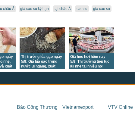
su châu Á
giá cao su kỳ hạn
tại châu Á
cao su
giá cao su
gạo ngày
Thị trường lúa gạo ngày
Giá heo hơi hôm nay
ng nhẹ,
5/8: Giá lúa gạo trong
5/8: Thị trường tiếp tục
 và xuất
nước đi ngang, xuất
lùi nhẹ tại nhiều nơi
 ngang
khẩu tăng nhẹ
Báo Công Thương
Vietnamexport
VTV Online