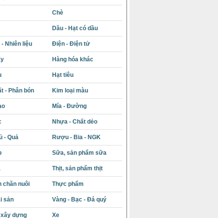
Chè
Dầu - Hạt có dầu
- Nhiên liệu
Điện - Điện tử
ấy
Hàng hóa khác
u
Hạt tiêu
t - Phân bón
Kim loại màu
ạo
Mía - Đường
c
Nhựa - Chất dẻo
ủ - Quả
Rượu - Bia - NGK
p
Sữa, sản phẩm sữa
á
Thịt, sản phẩm thịt
 chăn nuôi
Thực phẩm
i sản
Vàng - Bạc - Đá quý
u xây dựng
Xe