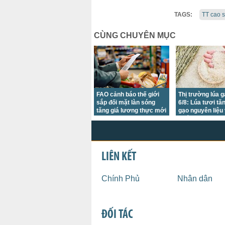
TAGS:
TT cao 
CÙNG CHUYÊN MỤC
FAO cảnh báo thế giới
Thị trường lúa 
sắp đối mặt làn sóng
6/8: Lúa tươi tă
tăng giá lương thực mới
gạo nguyên liệu
khẩu tiếp tục đi
LIÊN KẾT
Chính Phủ
Nhân dân
ĐỐI TÁC