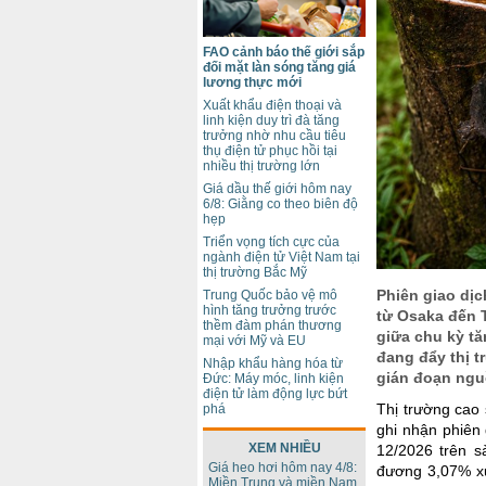
FAO cảnh báo thế giới sắp
đối mặt làn sóng tăng giá
lương thực mới
Xuất khẩu điện thoại và
linh kiện duy trì đà tăng
trưởng nhờ nhu cầu tiêu
thụ điện tử phục hồi tại
nhiều thị trường lớn
Giá dầu thế giới hôm nay
6/8: Giằng co theo biên độ
hẹp
Triển vọng tích cực của
ngành điện tử Việt Nam tại
thị trường Bắc Mỹ
Phiên giao dịc
Trung Quốc bảo vệ mô
hình tăng trưởng trước
từ Osaka đến 
thềm đàm phán thương
giữa chu kỳ t
mại với Mỹ và EU
đang đẩy thị t
Nhập khẩu hàng hóa từ
gián đoạn ngu
Đức: Máy móc, linh kiện
điện tử làm động lực bứt
Thị trường cao 
phá
ghi nhận phiên 
XEM NHIỀU
12/2026 trên 
Giá heo hơi hôm nay 4/8:
đương 3,07% xu
Miền Trung và miền Nam