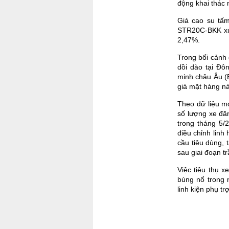
động khai thác 
Giá cao su tấ
STR20C-BKK xuấ
2,47%.
Trong bối cảnh 
dồi dào tại Đô
minh châu Âu (
giá mặt hàng này
Theo dữ liệu m
số lượng xe đă
trong tháng 5/
điều chỉnh linh
cầu tiêu dùng,
sau giai đoạn t
Việc tiêu thụ x
bùng nổ trong 
linh kiện phụ t