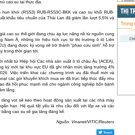
London 
mủ cao su tại thực địa.
US Whe
THỊ 
m hun khói (RSS3) RUB-RSS3C-BKK và cao su khối RUB-
t khẩu tiêu chuẩn của Thái Lan đã giảm lần lượt 5,5% và
US Cor
Trong
US Soy
giá cao su thế giới đang chịu áp lực nặng nề từ nguồn cung
US Coff
Chỉ
ng Nam Á, những tín hiệu tích cực từ thị trường ô tô Liên
EU) đang được kỳ vọng sẽ trở thành “phao cứu sinh” hỗ trợ
US Sug
 trong thời gian tới.
US Cott
ới nhất từ Hiệp hội Các nhà sản xuất ô tô châu Âu (ACEA),
ng ký mới tại khu vực EU đã ghi nhận mức tăng trưởng 4%
London
2026. Việc triển khai các chương trình ưu đãi thuế mới và
US Coc
 hoạt các gói khuyến khích mua xe đã trực tiếp thúc đẩy nhu
 tạo đà hồi phục mạnh mẽ cho ngành công nghiệp bốn bánh
Rough 
rầm lắng.
Nguồn Fi
e tăng vọt sẽ kéo theo hoạt động sản xuất tại các nhà máy
ngắn hạn. Hệ quả tất yếu là nhu cầu đối với lốp xe và các
rợ bằng cao su sẽ gia tăng đáng kể.
Nguồn: Vinanet/VITIC/Reuters
Tweet