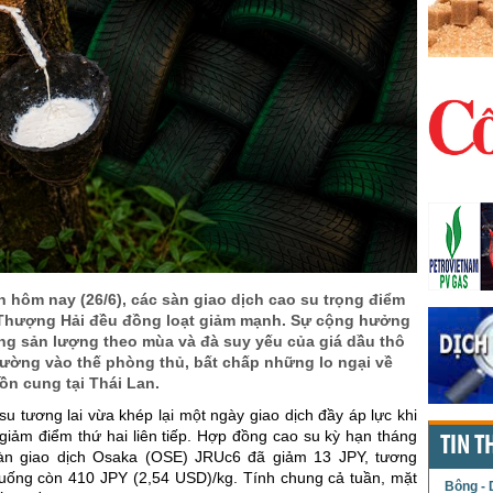
h hôm nay (26/6), các sàn giao dịch cao su trọng điểm
Thượng Hải đều đồng loạt giảm mạnh. Sự cộng hưởng
ăng sản lượng theo mùa và đà suy yếu của giá dầu thô
rường vào thế phòng thủ, bất chấp những lo ngại về
ồn cung tại Thái Lan.
su tương lai vừa khép lại một ngày giao dịch đầy áp lực khi
giảm điểm thứ hai liên tiếp. Hợp đồng cao su kỳ hạn tháng
TIN T
sàn giao dịch Osaka (OSE) JRUc6 đã giảm 13 JPY, tương
ống còn 410 JPY (2,54 USD)/kg. Tính chung cả tuần, mặt
Bông - 